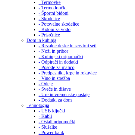
- Termovke
- Termo lončki
- Športni bidoni
- Skodelice
- Potovalne skodelice
- Bidoni za vodo
- Prisrčnice
Dom in kuhinja
- Rezalne deske in servirni seti
- Noži in pribor
- Kuhinjski pripomočki
- Odpirači in dodatki
- Posode za malico
- Predpasniki, krpe in rokavice
- Vino in strežba
- Odeje
- Sveče in dišave
- Ure in vremenske postaje
- Dodatki za dom
Tehnologija
- USB ključki
- Kabli
- Ostali pripomočki
- Slušalke
- Power bank