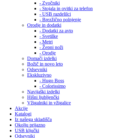
- Zvočniki
- Stojala in ovitki za telefon
- USB razdelilci
- Brezžično polnjenje
Orodje in dodatki
- Dodatki za avto
- Svetilke
- Metri
- Žepni noži
- Orodje
Domači izdelki
Božič in novo leto
Odsevniki
Ekskluzivno
- Hugo Boss
- Colorissimo
Navijaški izdelki
Hišni ljubljenčki
Vžigalniki in vžigalice
Akcije
Katalogi
Iz našega skladišča
Okolju prijazno
USB ključki
Odsevniki