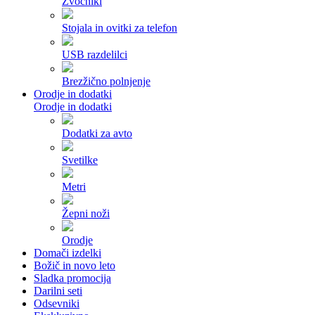
Zvočniki
Stojala in ovitki za telefon
USB razdelilci
Brezžično polnjenje
Orodje in dodatki
Orodje in dodatki
Dodatki za avto
Svetilke
Metri
Žepni noži
Orodje
Domači izdelki
Božič in novo leto
Sladka promocija
Darilni seti
Odsevniki