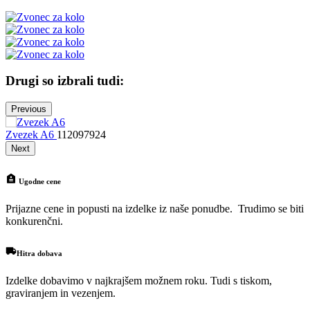
Drugi so izbrali tudi:
Previous
Zvezek A6
112097924
N
Next
Ugodne cene
Prijazne cene in popusti na izdelke iz naše ponudbe. Trudimo se biti
konkurenčni.
Hitra dobava
Izdelke dobavimo v najkrajšem možnem roku. Tudi s tiskom,
graviranjem in vezenjem.