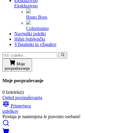
Ekskluzivno
Ekskluzivno
Hugo Boss
Colorissimo
Navijaški izdelki
Hišni ljubljenčki
Vžigalniki in vžigalice
Moje
povpraševanje
Moje povpraševanje
0 Izdelek(i)
Ogled povpraševanja
Primerjava
izdelkov
Prodaja je namenjena le pravnim osebam!