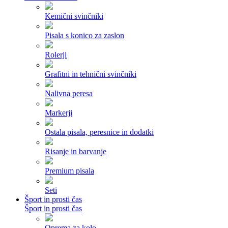
Kemični svinčniki
Pisala s konico za zaslon
Rolerji
Grafitni in tehnični svinčniki
Nalivna peresa
Markerji
Ostala pisala, peresnice in dodatki
Risanje in barvanje
Premium pisala
Seti
Šport in prosti čas
Šport in prosti čas
Oprema za kolo