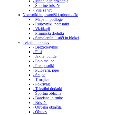
- Medalje in priznanja
- Športne brisače
- Vse za vrt
Notesniki in pisarniški pripomočki
- Mape in podloge
- Rokovniki, notesniki
- Vizitkarji
- Pisarniški dodatki
- Samolepilni lističi in blokci
Tekstil in obutev
- Brezrokavniki
- Flisi
- Jakne, bunde
- Polo majice
- Predpasniki
- Puloverji, jope
- Srajce
- T-majice
- Pokrivala
- Tekstilni dodatki
- Športna oblačila
- Bandane in rutke
- Brisače
- Otroška oblačila
- Obutev