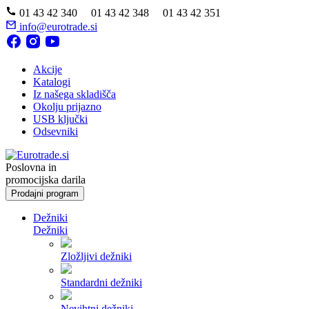
01 43 42 340 01 43 42 348 01 43 42 351
info@eurotrade.si
Akcije
Katalogi
Iz našega skladišča
Okolju prijazno
USB ključki
Odsevniki
Poslovna in
promocijska darila
Prodajni program
Dežniki
Dežniki
Zložljivi dežniki
Standardni dežniki
Nevihtni dežniki