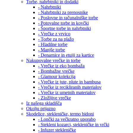
Torbe, nahrbtniki in dodatki
- Nahrbtniki
- Nahrbtniki za prenosnike
- Poslovne in računalniške torbe
- Potovalne torbe in kovčki
- Športne torbe in nahrbtniki
- Vrečke z vrvico
- Torbe za na plažo
- Hladilne torbe
- Manjše torbe
- Denarnice in etuiji za kartice
Nakupovalne vrečke in torbe
- Vrečke iz eko bombaža
- Bombažne vrečke
- Glamour kolekcija
- Vrečke iz jute, plute in bambusa
- Vrečke iz recikliranih materialov
- Vrečke iz umetnih materialov
- Zložljive vrečke
Iz našega skladišča
Okolju prijazno
Skodelice, stekleničke, termo bidoni
- Lončki za večkratno uporabo
- Stekleni kozarci, stekleničke in vrčki
- Infuzer stekleničke