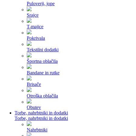
Puloverji, jope
Srajce
T-majice
Pokrivala
Tekstilni dodatki
Športna oblačila
Bandane in rutke
Brisače
Otroška oblačila
Obutev
Torbe, nahrbtniki in dodatki
Torbe, nahrbtniki in dodatki
Nahrbtniki