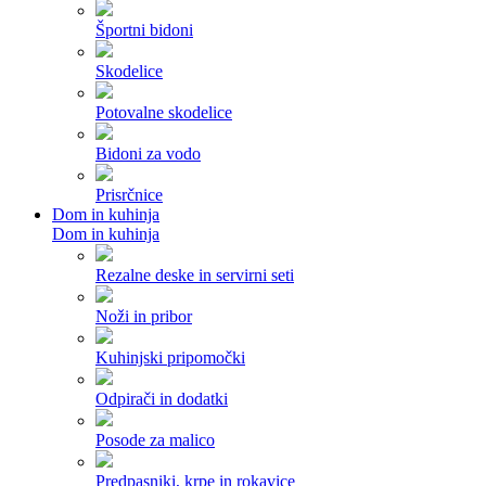
Športni bidoni
Skodelice
Potovalne skodelice
Bidoni za vodo
Prisrčnice
Dom in kuhinja
Dom in kuhinja
Rezalne deske in servirni seti
Noži in pribor
Kuhinjski pripomočki
Odpirači in dodatki
Posode za malico
Predpasniki, krpe in rokavice