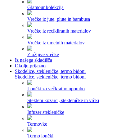
Glamour kolekcija
Vrečke iz jute, plute in bambusa
Vrečke iz recikliranih materialov
Vrečke iz umetnih materialov
Zložljive vrečke
Iz našega skladišča
Okolju prijazno
Skodelice, stekleničke, termo bidoni
Skodelice, stekleničke, termo bidoni
Lončki za večkratno uporabo
Stekleni kozarci, stekleničke in vrčki
Infuzer stekleničke
Termovke
Termo lončki