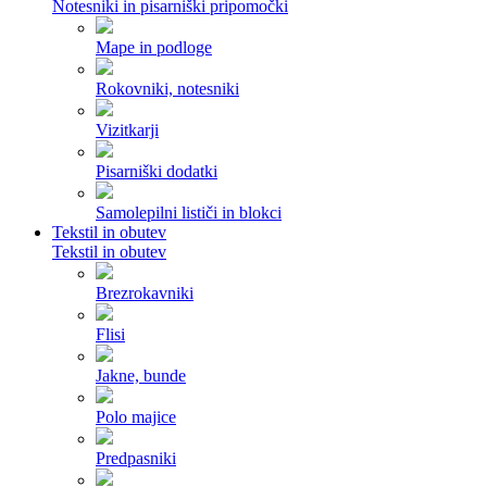
Notesniki in pisarniški pripomočki
Mape in podloge
Rokovniki, notesniki
Vizitkarji
Pisarniški dodatki
Samolepilni lističi in blokci
Tekstil in obutev
Tekstil in obutev
Brezrokavniki
Flisi
Jakne, bunde
Polo majice
Predpasniki