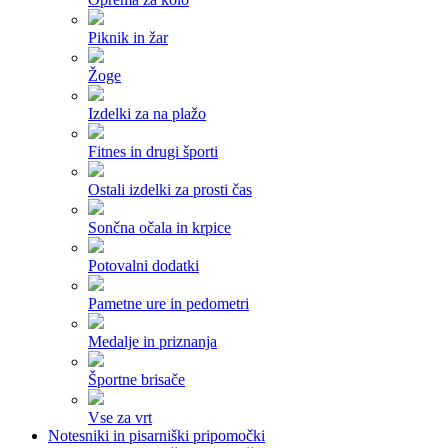
Piknik in žar
Žoge
Izdelki za na plažo
Fitnes in drugi športi
Ostali izdelki za prosti čas
Sončna očala in krpice
Potovalni dodatki
Pametne ure in pedometri
Medalje in priznanja
Športne brisače
Vse za vrt
Notesniki in pisarniški pripomočki