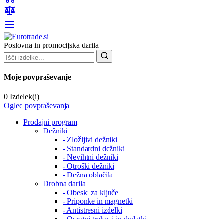
Poslovna in promocijska darila
Moje povpraševanje
0 Izdelek(i)
Ogled povpraševanja
Prodajni program
Dežniki
- Zložljivi dežniki
- Standardni dežniki
- Nevihtni dežniki
- Otroški dežniki
- Dežna oblačila
Drobna darila
- Obeski za ključe
- Priponke in magnetki
- Antistresni izdelki
- Ovratni trakovi in dodatki