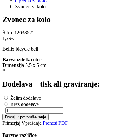
Oprema za kolo
Zvonec za kolo
Zvonec za kolo
Šifra:
12638621
1,29‎€
Bellix bicycle bell
Barva izdelka
rdeča
Dimenzija
5,5 x 5 cm
*
Dodelava – tisk ali graviranje:
Želim dodelavo
Brez dodelave
-
+
Dodaj v povpraševanje
Primerjaj
Vprašanje
Prenesi PDF
Barvne različice