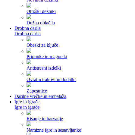
Otroški dežniki
Dežna oblačila
Drobna darila
Drobna darila
Obeski za ključe
Priponke in magnetki
Antistresni izdelki
Ovratni trakovi in dodatki
Zapestnice
Darilne vrečke in embalaža
Igre in igrače
Igre in igrače
Risanje in barvanje
Namizne igre in sestavljanke