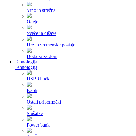
Vino in strežba
Odeje
Sveče in dišave
Ure in vremenske postaje
Dodatki za dom
Tehnologija
Tehnologija
USB ključki
Kabli
Ostali pripomočki
Slušalke
Power bank