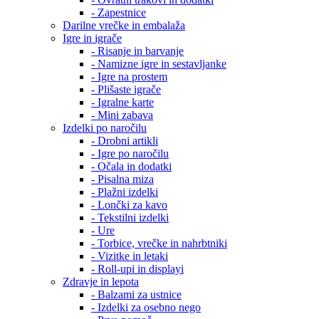
- Zapestnice
Darilne vrečke in embalaža
Igre in igrače
- Risanje in barvanje
- Namizne igre in sestavljanke
- Igre na prostem
- Plišaste igrače
- Igralne karte
- Mini zabava
Izdelki po naročilu
- Drobni artikli
- Igre po naročilu
- Očala in dodatki
- Pisalna miza
- Plažni izdelki
- Lončki za kavo
- Tekstilni izdelki
- Ure
- Torbice, vrečke in nahrbtniki
- Vizitke in letaki
- Roll-upi in displayi
Zdravje in lepota
- Balzami za ustnice
- Izdelki za osebno nego