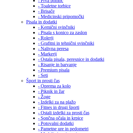
- Prva pomoč
- Toaletne torbice
- Brisače
- Medicinski pripomočki
Pisala in dodatki
- Kemični svinčniki
- Pisala s konico za zaslon
- Rolerji
- Grafitni in tehnični svinčniki
- Nalivna peresa
- Markerji
- Ostala pisala, peresnice in dodatki
- Risanje in barvanje
- Premium pisala
- Seti
Šport in prosti čas
- Oprema za kolo
- Piknik in žar
- Žoge
- Izdelki za na plažo
- Fitnes in drugi športi
- Ostali izdelki za prosti čas
- Sončna očala in krpice
- Potovalni dodatki
- Pametne ure in pedometri