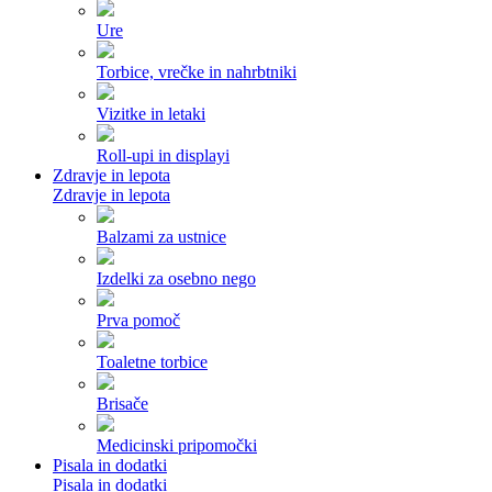
Ure
Torbice, vrečke in nahrbtniki
Vizitke in letaki
Roll-upi in displayi
Zdravje in lepota
Zdravje in lepota
Balzami za ustnice
Izdelki za osebno nego
Prva pomoč
Toaletne torbice
Brisače
Medicinski pripomočki
Pisala in dodatki
Pisala in dodatki