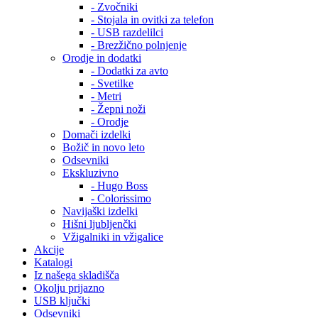
- Zvočniki
- Stojala in ovitki za telefon
- USB razdelilci
- Brezžično polnjenje
Orodje in dodatki
- Dodatki za avto
- Svetilke
- Metri
- Žepni noži
- Orodje
Domači izdelki
Božič in novo leto
Odsevniki
Ekskluzivno
- Hugo Boss
- Colorissimo
Navijaški izdelki
Hišni ljubljenčki
Vžigalniki in vžigalice
Akcije
Katalogi
Iz našega skladišča
Okolju prijazno
USB ključki
Odsevniki