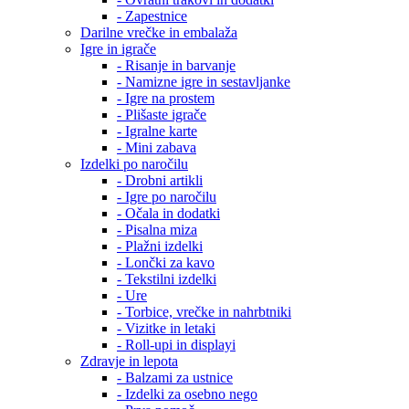
- Zapestnice
Darilne vrečke in embalaža
Igre in igrače
- Risanje in barvanje
- Namizne igre in sestavljanke
- Igre na prostem
- Plišaste igrače
- Igralne karte
- Mini zabava
Izdelki po naročilu
- Drobni artikli
- Igre po naročilu
- Očala in dodatki
- Pisalna miza
- Plažni izdelki
- Lončki za kavo
- Tekstilni izdelki
- Ure
- Torbice, vrečke in nahrbtniki
- Vizitke in letaki
- Roll-upi in displayi
Zdravje in lepota
- Balzami za ustnice
- Izdelki za osebno nego