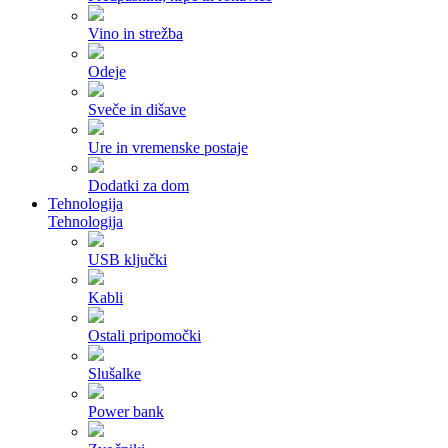
Vino in strežba
Odeje
Sveče in dišave
Ure in vremenske postaje
Dodatki za dom
Tehnologija
Tehnologija
USB ključki
Kabli
Ostali pripomočki
Slušalke
Power bank