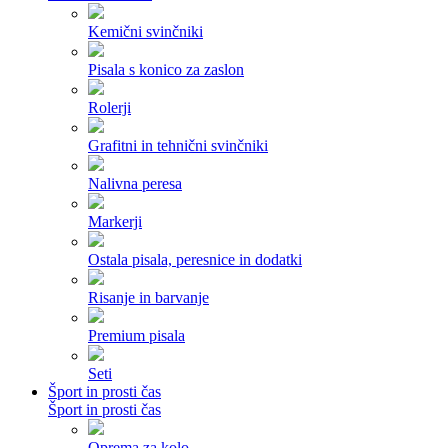
Kemični svinčniki
Pisala s konico za zaslon
Rolerji
Grafitni in tehnični svinčniki
Nalivna peresa
Markerji
Ostala pisala, peresnice in dodatki
Risanje in barvanje
Premium pisala
Seti
Šport in prosti čas
Šport in prosti čas
Oprema za kolo