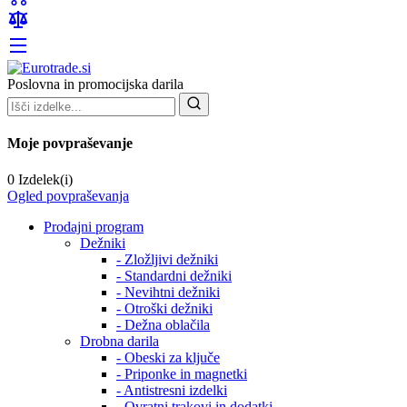
Poslovna in promocijska darila
Moje povpraševanje
0 Izdelek(i)
Ogled povpraševanja
Prodajni program
Dežniki
- Zložljivi dežniki
- Standardni dežniki
- Nevihtni dežniki
- Otroški dežniki
- Dežna oblačila
Drobna darila
- Obeski za ključe
- Priponke in magnetki
- Antistresni izdelki
- Ovratni trakovi in dodatki