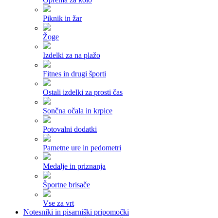
Piknik in žar
Žoge
Izdelki za na plažo
Fitnes in drugi športi
Ostali izdelki za prosti čas
Sončna očala in krpice
Potovalni dodatki
Pametne ure in pedometri
Medalje in priznanja
Športne brisače
Vse za vrt
Notesniki in pisarniški pripomočki