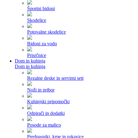
Športni bidoni
Skodelice
Potovalne skodelice
Bidoni za vodo
Prisrčnice
Dom in kuhinja
Dom in kuhinja
Rezalne deske in servirni seti
Noži in pribor
Kuhinjski pripomočki
Odpirači in dodatki
Posode za malico
Predpasniki, krpe in rokavice