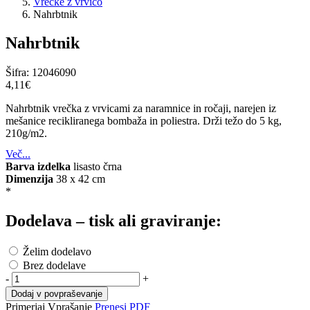
Vrečke z vrvico
Nahrbtnik
Nahrbtnik
Šifra:
12046090
4,11‎€
Nahrbtnik vrečka z vrvicami za naramnice in ročaji, narejen iz
mešanice recikliranega bombaža in poliestra. Drži težo do 5 kg,
210g/m2.
Več...
Barva izdelka
lisasto črna
Dimenzija
38 x 42 cm
*
Dodelava – tisk ali graviranje:
Želim dodelavo
Brez dodelave
-
+
Dodaj v povpraševanje
Primerjaj
Vprašanje
Prenesi PDF