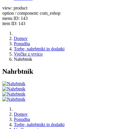
view: product
option / component: com_eshop
menu ID: 143
item ID: 143
Domov
Ponudba
Torbe, nahrbtniki in dodatki
Vrečke z vrvico
Nahrbtnik
Nahrbtnik
Domov
Ponudba
Torbe, nahrbtniki in dodatki