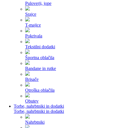
Puloverji, jope
Srajce
T-majice
Pokrivala
Tekstilni dodatki
Športna oblačila
Bandane in rutke
Brisače
Otroška oblačila
Obutev
Torbe, nahrbtniki in dodatki
Torbe, nahrbtniki in dodatki
Nahrbtniki