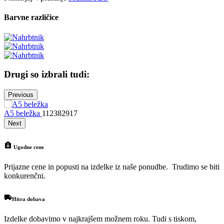
Barvne različice
Drugi so izbrali tudi:
Previous
A5 beležka
112382917
N
Next
Ugodne cene
Prijazne cene in popusti na izdelke iz naše ponudbe. Trudimo se biti
konkurenčni.
Hitra dobava
Izdelke dobavimo v najkrajšem možnem roku. Tudi s tiskom,