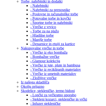
Torbe, nahrbtniki in dodatki
- Nahrbtniki
- Nahrbtniki za prenosnike
- Poslovne in računalniške torbe
- Potovalne torbe in kovčki
- Športne torbe in nahrbtniki
- Vrečke z vrvico
- Torbe za na plažo
- Hladilne torbe
- Manjše torbe
- Denarnice in etuiji za kartice
Nakupovalne vrečke in torbe
- Vrečke iz eko bombaža
- Bombažne vrečke
- Glamour kolekcija
- Vrečke iz jute, plute in bambusa
- Vrečke iz recikliranih materialov
- Vrečke iz umetnih materialov
- Zložljive vrečke
Iz našega skladišča
Okolju prijazno
Skodelice, stekleničke, termo bidoni
- Lončki za večkratno uporabo
- Stekleni kozarci, stekleničke in vrčki
- Infuzer stekleničke