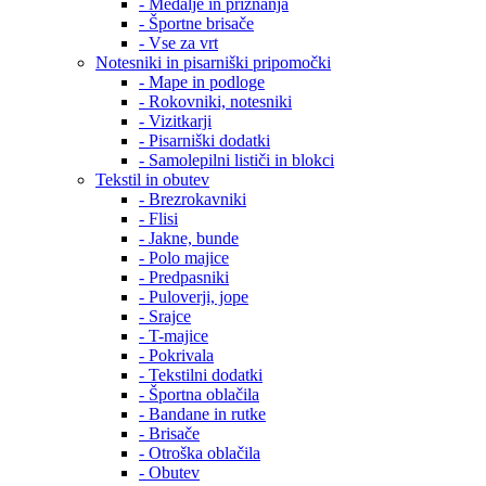
- Medalje in priznanja
- Športne brisače
- Vse za vrt
Notesniki in pisarniški pripomočki
- Mape in podloge
- Rokovniki, notesniki
- Vizitkarji
- Pisarniški dodatki
- Samolepilni lističi in blokci
Tekstil in obutev
- Brezrokavniki
- Flisi
- Jakne, bunde
- Polo majice
- Predpasniki
- Puloverji, jope
- Srajce
- T-majice
- Pokrivala
- Tekstilni dodatki
- Športna oblačila
- Bandane in rutke
- Brisače
- Otroška oblačila
- Obutev