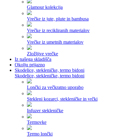
Glamour kolekcija
Vrečke iz jute, plute in bambusa
Vrečke iz recikliranih materialov
Vrečke iz umetnih materialov
Zložljive vrečke
Iz našega skladišča
Okolju prijazno
Skodelice, stekleničke, termo bidoni
Skodelice, stekleničke, termo bidoni
Lončki za večkratno uporabo
Stekleni kozarci, stekleničke in vrčki
Infuzer stekleničke
Termovke
Termo lončki