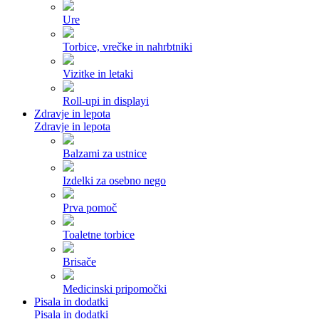
Ure
Torbice, vrečke in nahrbtniki
Vizitke in letaki
Roll-upi in displayi
Zdravje in lepota
Zdravje in lepota
Balzami za ustnice
Izdelki za osebno nego
Prva pomoč
Toaletne torbice
Brisače
Medicinski pripomočki
Pisala in dodatki
Pisala in dodatki