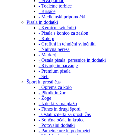
- Prva pomoč
- Toaletne torbice
- Brisače
- Medicinski pripomočki
Pisala in dodatki
- Kemični svinčniki
- Pisala s konico za zaslon
- Rolerji
- Grafitni in tehnični svinčniki
- Nalivna peresa
- Markerji
- Ostala pisala, peresnice in dodatki
- Risanje in barvanje
- Premium pisala
- Seti
Šport in prosti čas
- Oprema za kolo
- Piknik in žar
- Žoge
- Izdelki za na plažo
- Fitnes in drugi športi
- Ostali izdelki za prosti čas
- Sončna očala in krpice
- Potovalni dodatki
- Pametne ure in pedometri