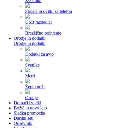
Zvočniki
Stojala in ovitki za telefon
USB razdelilci
Brezžično polnjenje
Orodje in dodatki
Orodje in dodatki
Dodatki za avto
Svetilke
Metri
Žepni noži
Orodje
Domači izdelki
Božič in novo leto
Sladka promocija
Darilni seti
Odsevniki