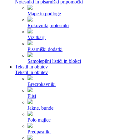
Notesniki in pisarniški pripomočki
Mape in podloge
Rokovniki, notesniki
Vizitkarji
Pisarniški dodatki
Samolepilni lističi in blokci
Tekstil in obutev
Tekstil in obutev
Brezrokavniki
Flisi
Jakne, bunde
Polo majice
Predpasniki