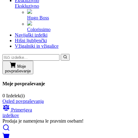
Ekskluzivno
Ekskluzivno
Hugo Boss
Colorissimo
Navijaški izdelki
Hišni ljubljenčki
Vžigalniki in vžigalice
Moje
povpraševanje
Moje povpraševanje
0 Izdelek(i)
Ogled povpraševanja
Primerjava
izdelkov
Prodaja je namenjena le pravnim osebam!