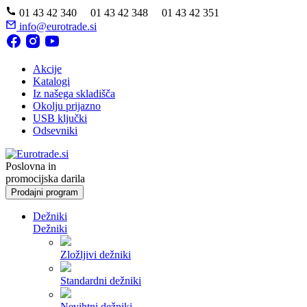
01 43 42 340 01 43 42 348 01 43 42 351
info@eurotrade.si
Akcije
Katalogi
Iz našega skladišča
Okolju prijazno
USB ključki
Odsevniki
Poslovna in
promocijska darila
Prodajni program
Dežniki
Dežniki
Zložljivi dežniki
Standardni dežniki
Nevihtni dežniki