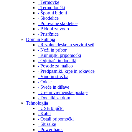
- Termovke
- Termo lončki
- Športni bidoni
- Skodelice
- Potovalne skodelice
- Bidoni za vodo
- Prisrčnice
Dom in kuhinja
- Rezalne deske in servirni seti
- Noži in pribor
- Kuhinjski pripomočki
- Odpirači in dodatki
- Posode za malico
- Predpasniki, krpe in rokavice
- Vino in strežba
- Odeje
- Sveče in dišave
- Ure in vremenske postaje
- Dodatki za dom
Tehnologija
- USB ključki
- Kabli
- Ostali pripomočki
- Slušalke
- Power bank