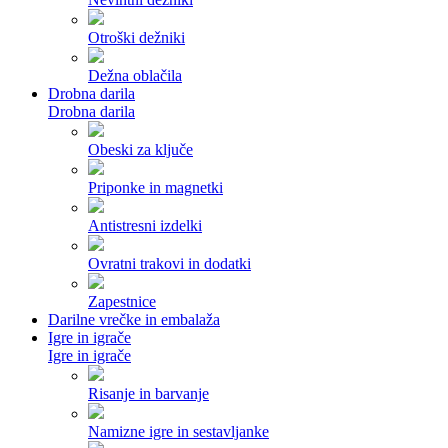
Otroški dežniki
Dežna oblačila
Drobna darila
Drobna darila
Obeski za ključe
Priponke in magnetki
Antistresni izdelki
Ovratni trakovi in dodatki
Zapestnice
Darilne vrečke in embalaža
Igre in igrače
Igre in igrače
Risanje in barvanje
Namizne igre in sestavljanke