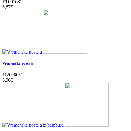
ET001631
6,87‎€
Vremenska postaja
112006051
6,96‎€