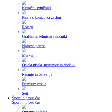
Kemični svinčniki
Pisala s konico za zaslon
Rolerji
Grafitni in tehnični svinčniki
Nalivna peresa
Markerji
Ostala pisala, peresnice in dodatki
Risanje in barvanje
Premium pisala
Seti
Šport in prosti čas
Šport in prosti čas
Oprema za kolo