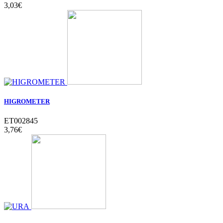
3,03‎€
HIGROMETER
ET002845
3,76‎€