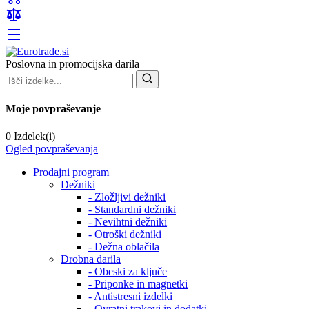
Poslovna in promocijska darila
Moje povpraševanje
0 Izdelek(i)
Ogled povpraševanja
Prodajni program
Dežniki
- Zložljivi dežniki
- Standardni dežniki
- Nevihtni dežniki
- Otroški dežniki
- Dežna oblačila
Drobna darila
- Obeski za ključe
- Priponke in magnetki
- Antistresni izdelki
- Ovratni trakovi in dodatki