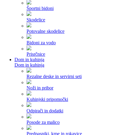
Športni bidoni
Skodelice
Potovalne skodelice
Bidoni za vodo
Prisrčnice
Dom in kuhinja
Dom in kuhinja
Rezalne deske in servirni seti
Noži in pribor
Kuhinjski pripomočki
Odpirači in dodatki
Posode za malico
Predpasniki, krpe in rokavice