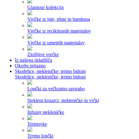
Glamour kolekcija
Vrečke iz jute, plute in bambusa
Vrečke iz recikliranih materialov
Vrečke iz umetnih materialov
Zložljive vrečke
Iz našega skladišča
Okolju prijazno
Skodelice, stekleničke, termo bidoni
Skodelice, stekleničke, termo bidoni
Lončki za večkratno uporabo
Stekleni kozarci, stekleničke in vrčki
Infuzer stekleničke
Termovke
Termo lončki