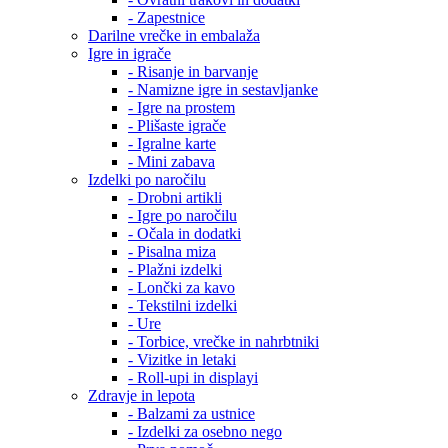
- Zapestnice
Darilne vrečke in embalaža
Igre in igrače
- Risanje in barvanje
- Namizne igre in sestavljanke
- Igre na prostem
- Plišaste igrače
- Igralne karte
- Mini zabava
Izdelki po naročilu
- Drobni artikli
- Igre po naročilu
- Očala in dodatki
- Pisalna miza
- Plažni izdelki
- Lončki za kavo
- Tekstilni izdelki
- Ure
- Torbice, vrečke in nahrbtniki
- Vizitke in letaki
- Roll-upi in displayi
Zdravje in lepota
- Balzami za ustnice
- Izdelki za osebno nego