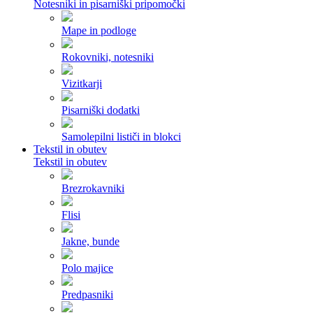
Notesniki in pisarniški pripomočki
Mape in podloge
Rokovniki, notesniki
Vizitkarji
Pisarniški dodatki
Samolepilni lističi in blokci
Tekstil in obutev
Tekstil in obutev
Brezrokavniki
Flisi
Jakne, bunde
Polo majice
Predpasniki