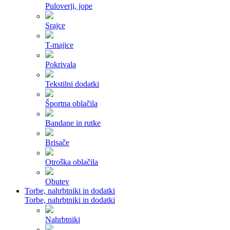
Puloverji, jope
Srajce
T-majice
Pokrivala
Tekstilni dodatki
Športna oblačila
Bandane in rutke
Brisače
Otroška oblačila
Obutev
Torbe, nahrbtniki in dodatki
Torbe, nahrbtniki in dodatki
Nahrbtniki