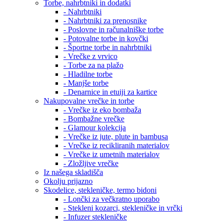
Torbe, nahrbtniki in dodatki
- Nahrbtniki
- Nahrbtniki za prenosnike
- Poslovne in računalniške torbe
- Potovalne torbe in kovčki
- Športne torbe in nahrbtniki
- Vrečke z vrvico
- Torbe za na plažo
- Hladilne torbe
- Manjše torbe
- Denarnice in etuiji za kartice
Nakupovalne vrečke in torbe
- Vrečke iz eko bombaža
- Bombažne vrečke
- Glamour kolekcija
- Vrečke iz jute, plute in bambusa
- Vrečke iz recikliranih materialov
- Vrečke iz umetnih materialov
- Zložljive vrečke
Iz našega skladišča
Okolju prijazno
Skodelice, stekleničke, termo bidoni
- Lončki za večkratno uporabo
- Stekleni kozarci, stekleničke in vrčki
- Infuzer stekleničke