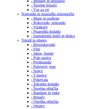
- Medalje in priznanja
- Športne brisače
- Vse za vrt
Notesniki in pisarniški pripomočki
- Mape in podloge
- Rokovniki, notesniki
- Vizitkarji
- Pisarniški dodatki
- Samolepilni lističi in blokci
Tekstil in obutev
- Brezrokavniki
- Flisi
- Jakne, bunde
- Polo majice
- Predpasniki
- Puloverji, jope
- Srajce
- T-majice
- Pokrivala
- Tekstilni dodatki
- Športna oblačila
- Bandane in rutke
- Brisače
- Otroška oblačila
- Obutev