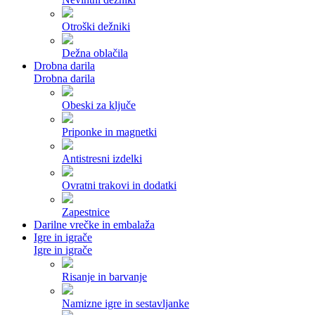
Otroški dežniki
Dežna oblačila
Drobna darila
Drobna darila
Obeski za ključe
Priponke in magnetki
Antistresni izdelki
Ovratni trakovi in dodatki
Zapestnice
Darilne vrečke in embalaža
Igre in igrače
Igre in igrače
Risanje in barvanje
Namizne igre in sestavljanke