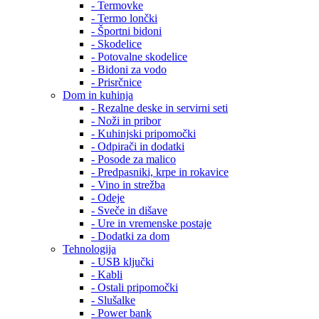
- Termovke
- Termo lončki
- Športni bidoni
- Skodelice
- Potovalne skodelice
- Bidoni za vodo
- Prisrčnice
Dom in kuhinja
- Rezalne deske in servirni seti
- Noži in pribor
- Kuhinjski pripomočki
- Odpirači in dodatki
- Posode za malico
- Predpasniki, krpe in rokavice
- Vino in strežba
- Odeje
- Sveče in dišave
- Ure in vremenske postaje
- Dodatki za dom
Tehnologija
- USB ključki
- Kabli
- Ostali pripomočki
- Slušalke
- Power bank