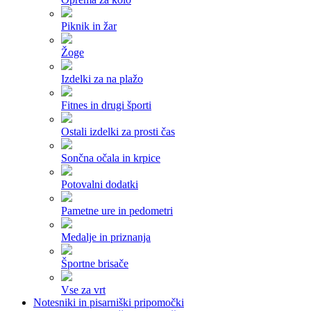
Piknik in žar
Žoge
Izdelki za na plažo
Fitnes in drugi športi
Ostali izdelki za prosti čas
Sončna očala in krpice
Potovalni dodatki
Pametne ure in pedometri
Medalje in priznanja
Športne brisače
Vse za vrt
Notesniki in pisarniški pripomočki