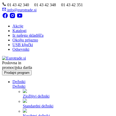
01 43 42 340 01 43 42 348 01 43 42 351
info@eurotrade.si
Akcije
Katalogi
Iz našega skladišča
Okolju prijazno
USB ključki
Odsevniki
Poslovna in
promocijska darila
Prodajni program
Dežniki
Dežniki
Zložljivi dežniki
Standardni dežniki
Nevihtni dežniki