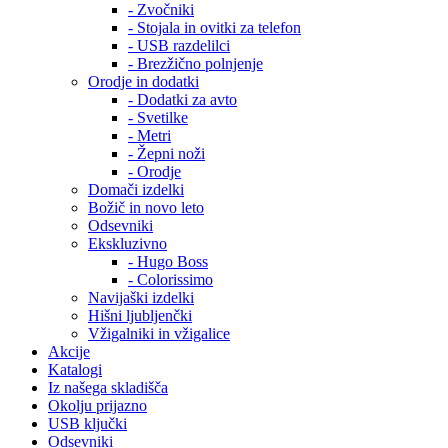
- Zvočniki
- Stojala in ovitki za telefon
- USB razdelilci
- Brezžično polnjenje
Orodje in dodatki
- Dodatki za avto
- Svetilke
- Metri
- Žepni noži
- Orodje
Domači izdelki
Božič in novo leto
Odsevniki
Ekskluzivno
- Hugo Boss
- Colorissimo
Navijaški izdelki
Hišni ljubljenčki
Vžigalniki in vžigalice
Akcije
Katalogi
Iz našega skladišča
Okolju prijazno
USB ključki
Odsevniki