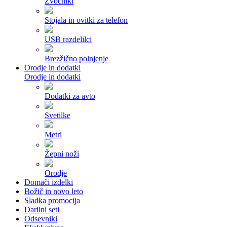
Zvočniki
Stojala in ovitki za telefon
USB razdelilci
Brezžično polnjenje
Orodje in dodatki
Orodje in dodatki
Dodatki za avto
Svetilke
Metri
Žepni noži
Orodje
Domači izdelki
Božič in novo leto
Sladka promocija
Darilni seti
Odsevniki