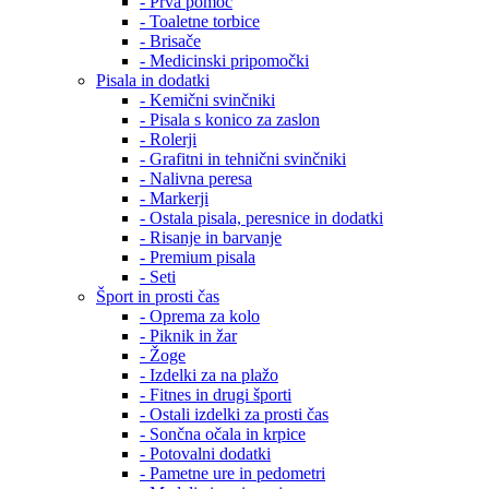
- Prva pomoč
- Toaletne torbice
- Brisače
- Medicinski pripomočki
Pisala in dodatki
- Kemični svinčniki
- Pisala s konico za zaslon
- Rolerji
- Grafitni in tehnični svinčniki
- Nalivna peresa
- Markerji
- Ostala pisala, peresnice in dodatki
- Risanje in barvanje
- Premium pisala
- Seti
Šport in prosti čas
- Oprema za kolo
- Piknik in žar
- Žoge
- Izdelki za na plažo
- Fitnes in drugi športi
- Ostali izdelki za prosti čas
- Sončna očala in krpice
- Potovalni dodatki
- Pametne ure in pedometri