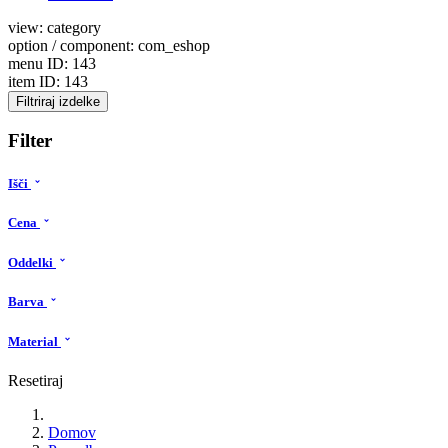
view: category
option / component: com_eshop
menu ID: 143
item ID: 143
Filtriraj izdelke
Filter
Išči
Cena
Oddelki
Barva
Material
Resetiraj
Domov