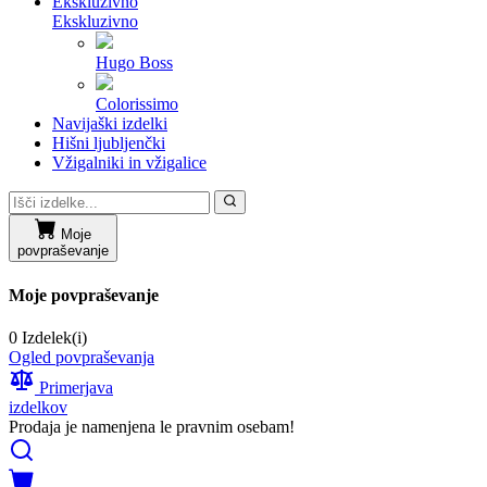
Ekskluzivno
Ekskluzivno
Hugo Boss
Colorissimo
Navijaški izdelki
Hišni ljubljenčki
Vžigalniki in vžigalice
Moje
povpraševanje
Moje povpraševanje
0 Izdelek(i)
Ogled povpraševanja
Primerjava
izdelkov
Prodaja je namenjena le pravnim osebam!