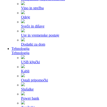
Vino in strežba
Odeje
Sveče in dišave
Ure in vremenske postaje
Dodatki za dom
Tehnologija
Tehnologija
USB ključki
Kabli
Ostali pripomočki
Slušalke
Power bank