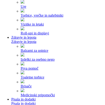
Ure
Torbice, vrečke in nahrbtniki
Vizitke in letaki
Roll-upi in displayi
Zdravje in lepota
Zdravje in lepota
Balzami za ustnice
Izdelki za osebno nego
Prva pomoč
Toaletne torbice
Brisače
Medicinski pripomočki
Pisala in dodatki
Pisala in dodatki