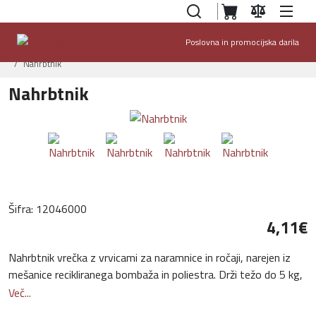
Poslovna in promocijska darila
Domov
Ponudba
Torbe, nahrbtniki in dodatki
Vrečke z vrvico
Nahrbtnik
Nahrbtnik
Šifra:
12046000
4,11‎€
Nahrbtnik vrečka z vrvicami za naramnice in ročaji, narejen iz
mešanice recikliranega bombaža in poliestra. Drži težo do 5 kg,
210g/m2.
Več...