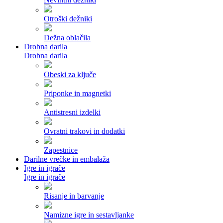
Otroški dežniki
Dežna oblačila
Drobna darila
Drobna darila
Obeski za ključe
Priponke in magnetki
Antistresni izdelki
Ovratni trakovi in dodatki
Zapestnice
Darilne vrečke in embalaža
Igre in igrače
Igre in igrače
Risanje in barvanje
Namizne igre in sestavljanke