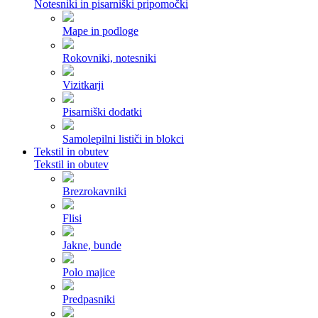
Notesniki in pisarniški pripomočki
Mape in podloge
Rokovniki, notesniki
Vizitkarji
Pisarniški dodatki
Samolepilni lističi in blokci
Tekstil in obutev
Tekstil in obutev
Brezrokavniki
Flisi
Jakne, bunde
Polo majice
Predpasniki