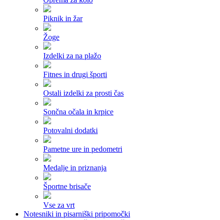
Piknik in žar
Žoge
Izdelki za na plažo
Fitnes in drugi športi
Ostali izdelki za prosti čas
Sončna očala in krpice
Potovalni dodatki
Pametne ure in pedometri
Medalje in priznanja
Športne brisače
Vse za vrt
Notesniki in pisarniški pripomočki