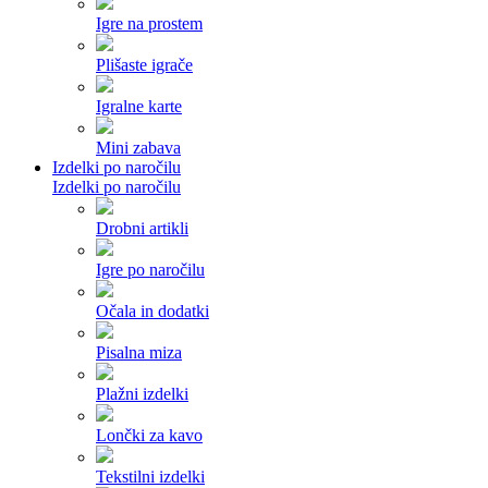
Igre na prostem
Plišaste igrače
Igralne karte
Mini zabava
Izdelki po naročilu
Izdelki po naročilu
Drobni artikli
Igre po naročilu
Očala in dodatki
Pisalna miza
Plažni izdelki
Lončki za kavo
Tekstilni izdelki