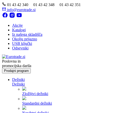
01 43 42 340 01 43 42 348 01 43 42 351
info@eurotrade.si
Akcije
Katalogi
Iz našega skladišča
Okolju prijazno
USB ključki
Odsevniki
Poslovna in
promocijska darila
Prodajni program
Dežniki
Dežniki
Zložljivi dežniki
Standardni dežniki
Nevihtni dežniki