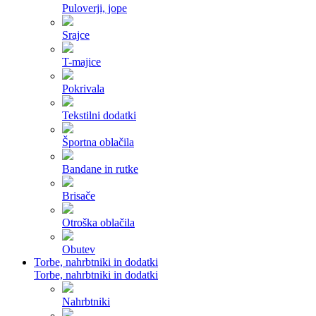
Puloverji, jope
Srajce
T-majice
Pokrivala
Tekstilni dodatki
Športna oblačila
Bandane in rutke
Brisače
Otroška oblačila
Obutev
Torbe, nahrbtniki in dodatki
Torbe, nahrbtniki in dodatki
Nahrbtniki