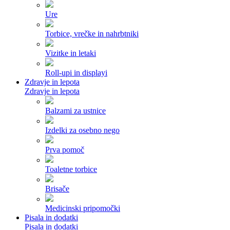
Ure
Torbice, vrečke in nahrbtniki
Vizitke in letaki
Roll-upi in displayi
Zdravje in lepota
Zdravje in lepota
Balzami za ustnice
Izdelki za osebno nego
Prva pomoč
Toaletne torbice
Brisače
Medicinski pripomočki
Pisala in dodatki
Pisala in dodatki