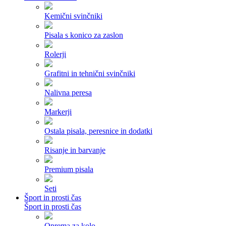
Kemični svinčniki
Pisala s konico za zaslon
Rolerji
Grafitni in tehnični svinčniki
Nalivna peresa
Markerji
Ostala pisala, peresnice in dodatki
Risanje in barvanje
Premium pisala
Seti
Šport in prosti čas
Šport in prosti čas
Oprema za kolo