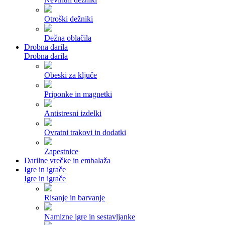
Otroški dežniki
Dežna oblačila
Drobna darila
Drobna darila
Obeski za ključe
Priponke in magnetki
Antistresni izdelki
Ovratni trakovi in dodatki
Zapestnice
Darilne vrečke in embalaža
Igre in igrače
Igre in igrače
Risanje in barvanje
Namizne igre in sestavljanke