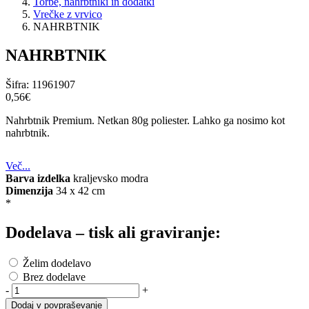
Torbe, nahrbtniki in dodatki
Vrečke z vrvico
NAHRBTNIK
NAHRBTNIK
Šifra:
11961907
0,56‎€
Nahrbtnik Premium. Netkan 80g poliester. Lahko ga nosimo kot
nahrbtnik.
Več...
Barva izdelka
kraljevsko modra
Dimenzija
34 x 42 cm
*
Dodelava – tisk ali graviranje:
Želim dodelavo
Brez dodelave
-
+
Dodaj v povpraševanje