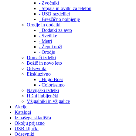
- Zvočniki
- Stojala in ovitki za telefon
- USB razdelilci
- Brezžično polnjenje
Orodje in dodatki
- Dodatki za avto
- Svetilke
- Metri
- Žepni noži
- Orodje
Domači izdelki
Božič in novo leto
Odsevniki
Ekskluzivno
- Hugo Boss
- Colorissimo
Navijaški izdelki
Hišni ljubljenčki
Vžigalniki in vžigalice
Akcije
Katalogi
Iz našega skladišča
Okolju prijazno
USB ključki
Odsevniki