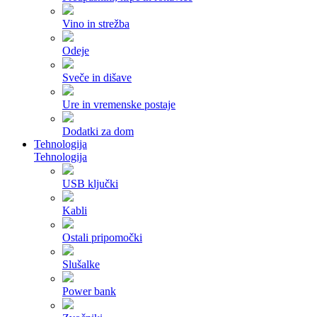
Vino in strežba
Odeje
Sveče in dišave
Ure in vremenske postaje
Dodatki za dom
Tehnologija
Tehnologija
USB ključki
Kabli
Ostali pripomočki
Slušalke
Power bank