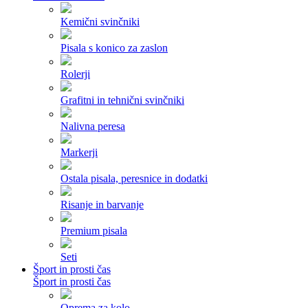
Kemični svinčniki
Pisala s konico za zaslon
Rolerji
Grafitni in tehnični svinčniki
Nalivna peresa
Markerji
Ostala pisala, peresnice in dodatki
Risanje in barvanje
Premium pisala
Seti
Šport in prosti čas
Šport in prosti čas
Oprema za kolo