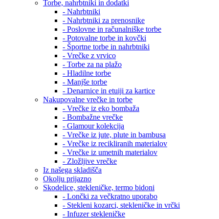
Torbe, nahrbtniki in dodatki
- Nahrbtniki
- Nahrbtniki za prenosnike
- Poslovne in računalniške torbe
- Potovalne torbe in kovčki
- Športne torbe in nahrbtniki
- Vrečke z vrvico
- Torbe za na plažo
- Hladilne torbe
- Manjše torbe
- Denarnice in etuiji za kartice
Nakupovalne vrečke in torbe
- Vrečke iz eko bombaža
- Bombažne vrečke
- Glamour kolekcija
- Vrečke iz jute, plute in bambusa
- Vrečke iz recikliranih materialov
- Vrečke iz umetnih materialov
- Zložljive vrečke
Iz našega skladišča
Okolju prijazno
Skodelice, stekleničke, termo bidoni
- Lončki za večkratno uporabo
- Stekleni kozarci, stekleničke in vrčki
- Infuzer stekleničke