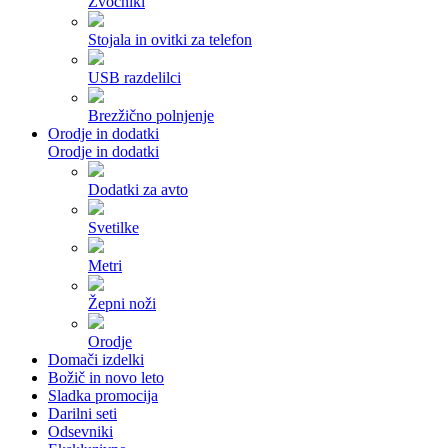
Zvočniki
Stojala in ovitki za telefon
USB razdelilci
Brezžično polnjenje
Orodje in dodatki
Orodje in dodatki
Dodatki za avto
Svetilke
Metri
Žepni noži
Orodje
Domači izdelki
Božič in novo leto
Sladka promocija
Darilni seti
Odsevniki