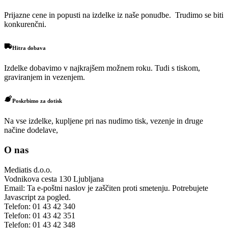
Prijazne cene in popusti na izdelke iz naše ponudbe. Trudimo se biti
konkurenčni.
Hitra dobava
Izdelke dobavimo v najkrajšem možnem roku. Tudi s tiskom,
graviranjem in vezenjem.
Poskrbimo za dotisk
Na vse izdelke, kupljene pri nas nudimo tisk, vezenje in druge
načine dodelave,
O nas
Mediatis d.o.o.
Vodnikova cesta 130
Ljubljana
Email:
Ta e-poštni naslov je zaščiten proti smetenju. Potrebujete
Javascript za pogled.
Telefon:
01 43 42 340
Telefon:
01 43 42 351
Telefon:
01 43 42 348