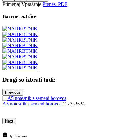
Primerjaj
Vprašanje
Prenesi PDF
Barvne različice
Drugi so izbrali tudi:
Previous
A5 notesnik s semeni borovca
112733624
N
Next
Ugodne cene