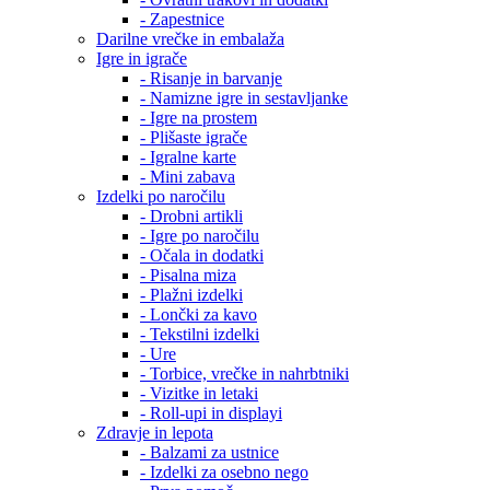
- Zapestnice
Darilne vrečke in embalaža
Igre in igrače
- Risanje in barvanje
- Namizne igre in sestavljanke
- Igre na prostem
- Plišaste igrače
- Igralne karte
- Mini zabava
Izdelki po naročilu
- Drobni artikli
- Igre po naročilu
- Očala in dodatki
- Pisalna miza
- Plažni izdelki
- Lončki za kavo
- Tekstilni izdelki
- Ure
- Torbice, vrečke in nahrbtniki
- Vizitke in letaki
- Roll-upi in displayi
Zdravje in lepota
- Balzami za ustnice
- Izdelki za osebno nego