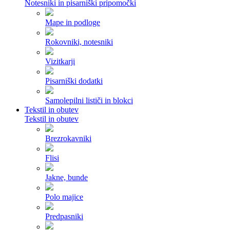
Notesniki in pisarniški pripomočki
Mape in podloge
Rokovniki, notesniki
Vizitkarji
Pisarniški dodatki
Samolepilni lističi in blokci
Tekstil in obutev
Tekstil in obutev
Brezrokavniki
Flisi
Jakne, bunde
Polo majice
Predpasniki