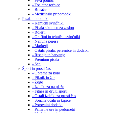
- Prva pomoč
- Toaletne torbice
- Brisače
- Medicinski pripomočki
Pisala in dodatki
- Kemični svinčniki
- Pisala s konico za zaslon
- Rolerji
- Grafitni in tehnični svinčniki
- Nalivna peresa
- Markerji
- Ostala pisala, peresnice in dodatki
- Risanje in barvanje
- Premium pisala
- Seti
Šport in prosti čas
- Oprema za kolo
- Piknik in žar
- Žoge
- Izdelki za na plažo
- Fitnes in drugi športi
- Ostali izdelki za prosti čas
- Sončna očala in krpice
- Potovalni dodatki
- Pametne ure in pedometri