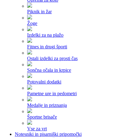
Piknik in žar
Žoge
Izdelki za na plažo
Fitnes in drugi športi
Ostali izdelki za prosti čas
Sončna očala in krpice
Potovalni dodatki
Pametne ure in pedometri
Medalje in priznanja
Športne brisače
Vse za vrt
Notesniki in pisarniški pripomočki