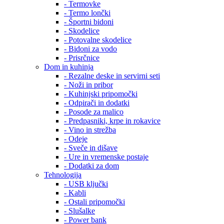
- Termovke
- Termo lončki
- Športni bidoni
- Skodelice
- Potovalne skodelice
- Bidoni za vodo
- Prisrčnice
Dom in kuhinja
- Rezalne deske in servirni seti
- Noži in pribor
- Kuhinjski pripomočki
- Odpirači in dodatki
- Posode za malico
- Predpasniki, krpe in rokavice
- Vino in strežba
- Odeje
- Sveče in dišave
- Ure in vremenske postaje
- Dodatki za dom
Tehnologija
- USB ključki
- Kabli
- Ostali pripomočki
- Slušalke
- Power bank