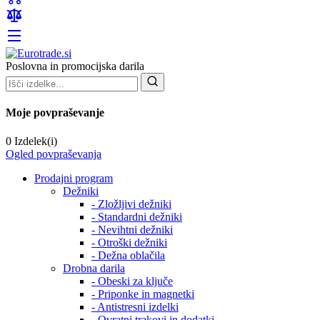
Poslovna in promocijska darila
Moje povpraševanje
0 Izdelek(i)
Ogled povpraševanja
Prodajni program
Dežniki
- Zložljivi dežniki
- Standardni dežniki
- Nevihtni dežniki
- Otroški dežniki
- Dežna oblačila
Drobna darila
- Obeski za ključe
- Priponke in magnetki
- Antistresni izdelki
- Ovratni trakovi in dodatki