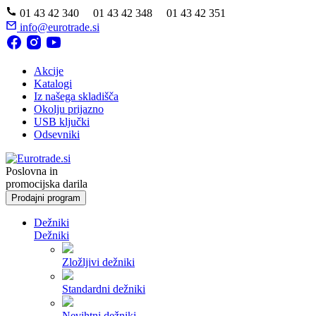
01 43 42 340 01 43 42 348 01 43 42 351
info@eurotrade.si
Akcije
Katalogi
Iz našega skladišča
Okolju prijazno
USB ključki
Odsevniki
Poslovna in
promocijska darila
Prodajni program
Dežniki
Dežniki
Zložljivi dežniki
Standardni dežniki
Nevihtni dežniki