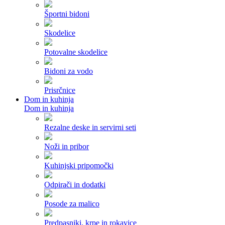
Športni bidoni
Skodelice
Potovalne skodelice
Bidoni za vodo
Prisrčnice
Dom in kuhinja
Dom in kuhinja
Rezalne deske in servirni seti
Noži in pribor
Kuhinjski pripomočki
Odpirači in dodatki
Posode za malico
Predpasniki, krpe in rokavice