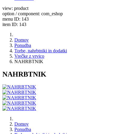
view: product
option / component: com_eshop
menu ID: 143
item ID: 143
Domov
Ponudba
Torbe, nahrbtniki in dodatki
Vrečke z vrvico
NAHRBTNIK
NAHRBTNIK
Domov
Ponudba