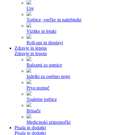
Ure
Torbice, vrečke in nahrbtniki
Vizitke in letaki
Roll-upi in displayi
Zdravje in lepota
Zdravje in lepota
Balzami za ustnice
Izdelki za osebno nego
Prva pomoč
Toaletne torbice
Brisače
Medicinski pripomočki
Pisala in dodatki
Pisala in dodatki