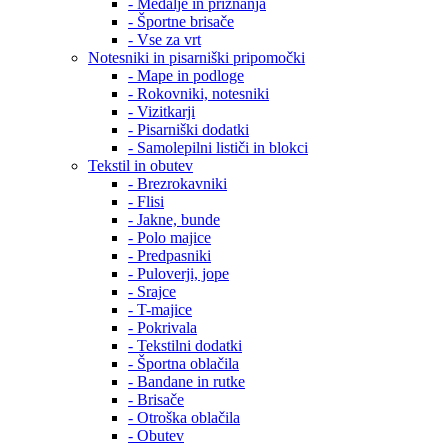
- Medalje in priznanja
- Športne brisače
- Vse za vrt
Notesniki in pisarniški pripomočki
- Mape in podloge
- Rokovniki, notesniki
- Vizitkarji
- Pisarniški dodatki
- Samolepilni lističi in blokci
Tekstil in obutev
- Brezrokavniki
- Flisi
- Jakne, bunde
- Polo majice
- Predpasniki
- Puloverji, jope
- Srajce
- T-majice
- Pokrivala
- Tekstilni dodatki
- Športna oblačila
- Bandane in rutke
- Brisače
- Otroška oblačila
- Obutev