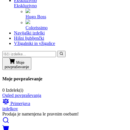
Ekskluzivno
Ekskluzivno
Hugo Boss
Colorissimo
Navijaški izdelki
Hišni ljubljenčki
Vžigalniki in vžigalice
Moje
povpraševanje
Moje povpraševanje
0 Izdelek(i)
Ogled povpraševanja
Primerjava
izdelkov
Prodaja je namenjena le pravnim osebam!