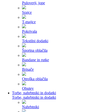
Puloverji, jope
Srajce
T-majice
Pokrivala
Tekstilni dodatki
Športna oblačila
Bandane in rutke
Brisače
Otroška oblačila
Obutev
Torbe, nahrbtniki in dodatki
Torbe, nahrbtniki in dodatki
Nahrbtniki