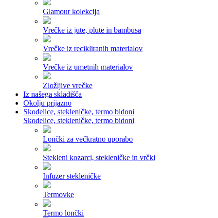
Glamour kolekcija
Vrečke iz jute, plute in bambusa
Vrečke iz recikliranih materialov
Vrečke iz umetnih materialov
Zložljive vrečke
Iz našega skladišča
Okolju prijazno
Skodelice, stekleničke, termo bidoni
Skodelice, stekleničke, termo bidoni
Lončki za večkratno uporabo
Stekleni kozarci, stekleničke in vrčki
Infuzer stekleničke
Termovke
Termo lončki