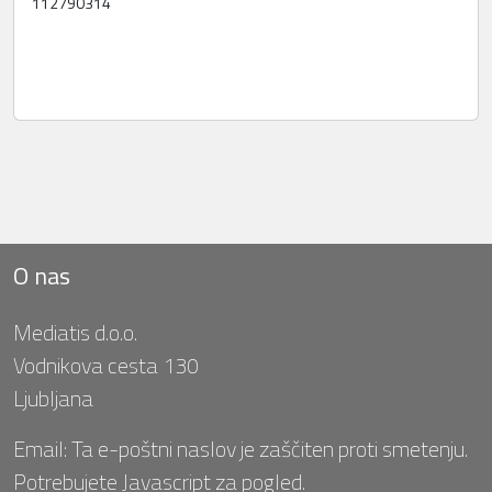
112790314
O nas
Mediatis d.o.o.
Vodnikova cesta 130
Ljubljana
Email:
Ta e-poštni naslov je zaščiten proti smetenju.
Potrebujete Javascript za pogled.