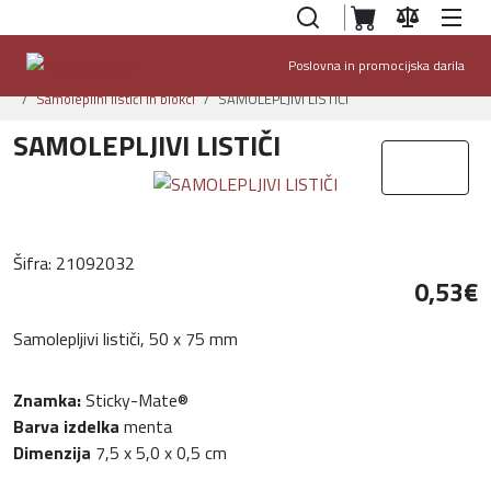
Poslovna in promocijska darila
Domov
Ponudba
Notesniki in pisarniški pripomočki
Samolepilni lističi in blokci
SAMOLEPLJIVI LISTIČI
SAMOLEPLJIVI LISTIČI
Šifra:
21092032
0,53‎€
Samolepljivi lističi, 50 x 75 mm
Znamka:
Sticky-Mate®
Barva izdelka
menta
Dimenzija
7,5 x 5,0 x 0,5 cm