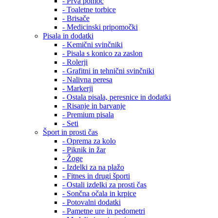
- Prva pomoč
- Toaletne torbice
- Brisače
- Medicinski pripomočki
Pisala in dodatki
- Kemični svinčniki
- Pisala s konico za zaslon
- Rolerji
- Grafitni in tehnični svinčniki
- Nalivna peresa
- Markerji
- Ostala pisala, peresnice in dodatki
- Risanje in barvanje
- Premium pisala
- Seti
Šport in prosti čas
- Oprema za kolo
- Piknik in žar
- Žoge
- Izdelki za na plažo
- Fitnes in drugi športi
- Ostali izdelki za prosti čas
- Sončna očala in krpice
- Potovalni dodatki
- Pametne ure in pedometri