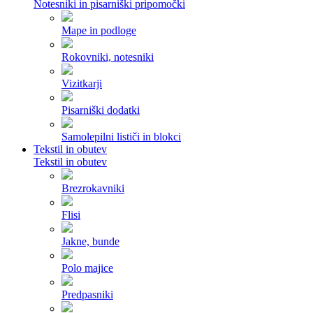
Notesniki in pisarniški pripomočki
Mape in podloge
Rokovniki, notesniki
Vizitkarji
Pisarniški dodatki
Samolepilni lističi in blokci
Tekstil in obutev
Tekstil in obutev
Brezrokavniki
Flisi
Jakne, bunde
Polo majice
Predpasniki