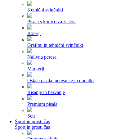
Kemični svinčniki
Pisala s konico za zaslon
Rolerji
Grafitni in tehnični svinčniki
Nalivna peresa
Markerji
Ostala pisala, peresnice in dodatki
Risanje in barvanje
Premium pisala
Seti
Šport in prosti čas
Šport in prosti čas
Oprema za kolo