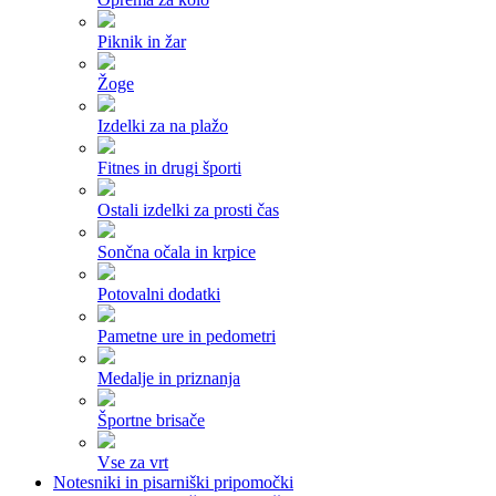
Piknik in žar
Žoge
Izdelki za na plažo
Fitnes in drugi športi
Ostali izdelki za prosti čas
Sončna očala in krpice
Potovalni dodatki
Pametne ure in pedometri
Medalje in priznanja
Športne brisače
Vse za vrt
Notesniki in pisarniški pripomočki