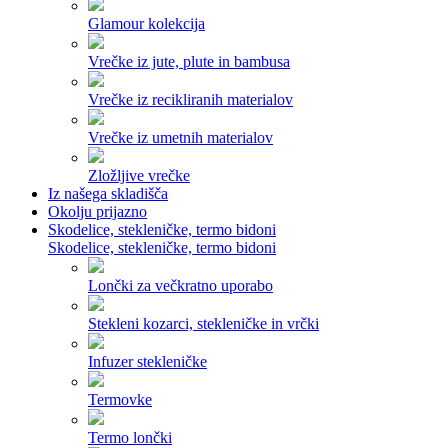
Glamour kolekcija
Vrečke iz jute, plute in bambusa
Vrečke iz recikliranih materialov
Vrečke iz umetnih materialov
Zložljive vrečke
Iz našega skladišča
Okolju prijazno
Skodelice, stekleničke, termo bidoni
Skodelice, stekleničke, termo bidoni
Lončki za večkratno uporabo
Stekleni kozarci, stekleničke in vrčki
Infuzer stekleničke
Termovke
Termo lončki