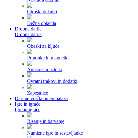
Otroški dežniki
Dežna oblačila
Drobna darila
Drobna darila
Obeski za ključe
Priponke in magnetki
Antistresni izdelki
Ovratni trakovi in dodatki
Zapestnice
Darilne vrečke in embalaža
Igre in igrače
Igre in igrače
Risanje in barvanje
Namizne igre in sestavljanke