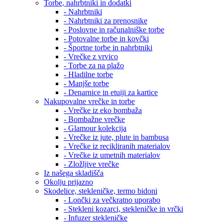
Torbe, nahrbtniki in dodatki
- Nahrbtniki
- Nahrbtniki za prenosnike
- Poslovne in računalniške torbe
- Potovalne torbe in kovčki
- Športne torbe in nahrbtniki
- Vrečke z vrvico
- Torbe za na plažo
- Hladilne torbe
- Manjše torbe
- Denarnice in etuiji za kartice
Nakupovalne vrečke in torbe
- Vrečke iz eko bombaža
- Bombažne vrečke
- Glamour kolekcija
- Vrečke iz jute, plute in bambusa
- Vrečke iz recikliranih materialov
- Vrečke iz umetnih materialov
- Zložljive vrečke
Iz našega skladišča
Okolju prijazno
Skodelice, stekleničke, termo bidoni
- Lončki za večkratno uporabo
- Stekleni kozarci, stekleničke in vrčki
- Infuzer stekleničke