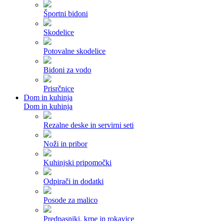
Športni bidoni
Skodelice
Potovalne skodelice
Bidoni za vodo
Prisrčnice
Dom in kuhinja
Dom in kuhinja
Rezalne deske in servirni seti
Noži in pribor
Kuhinjski pripomočki
Odpirači in dodatki
Posode za malico
Predpasniki, krpe in rokavice