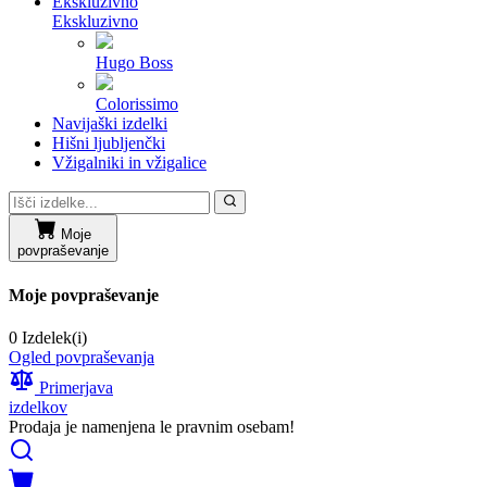
Ekskluzivno
Ekskluzivno
Hugo Boss
Colorissimo
Navijaški izdelki
Hišni ljubljenčki
Vžigalniki in vžigalice
Moje
povpraševanje
Moje povpraševanje
0 Izdelek(i)
Ogled povpraševanja
Primerjava
izdelkov
Prodaja je namenjena le pravnim osebam!