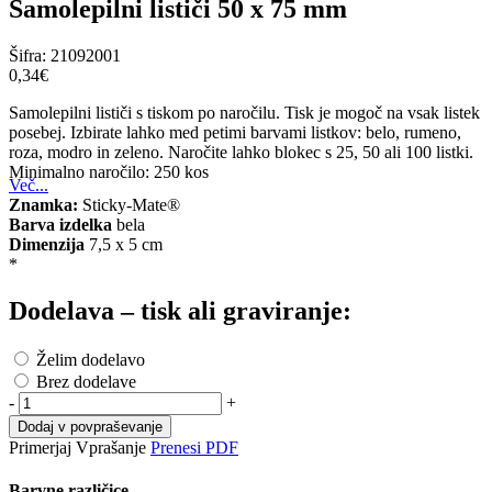
Samolepilni lističi 50 x 75 mm
Šifra:
21092001
0,34‎€
Samolepilni lističi s tiskom po naročilu. Tisk je mogoč na vsak listek
posebej. Izbirate lahko med petimi barvami listkov: belo, rumeno,
roza, modro in zeleno. Naročite lahko blokec s 25, 50 ali 100 listki.
Minimalno naročilo: 250 kos
Več...
Znamka:
Sticky-Mate®
Barva izdelka
bela
Dimenzija
7,5 x 5 cm
*
Dodelava – tisk ali graviranje:
Želim dodelavo
Brez dodelave
-
+
Dodaj v povpraševanje
Primerjaj
Vprašanje
Prenesi PDF
Barvne različice