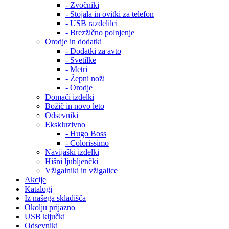
- Zvočniki
- Stojala in ovitki za telefon
- USB razdelilci
- Brezžično polnjenje
Orodje in dodatki
- Dodatki za avto
- Svetilke
- Metri
- Žepni noži
- Orodje
Domači izdelki
Božič in novo leto
Odsevniki
Ekskluzivno
- Hugo Boss
- Colorissimo
Navijaški izdelki
Hišni ljubljenčki
Vžigalniki in vžigalice
Akcije
Katalogi
Iz našega skladišča
Okolju prijazno
USB ključki
Odsevniki