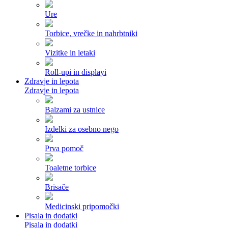
Ure
Torbice, vrečke in nahrbtniki
Vizitke in letaki
Roll-upi in displayi
Zdravje in lepota
Zdravje in lepota
Balzami za ustnice
Izdelki za osebno nego
Prva pomoč
Toaletne torbice
Brisače
Medicinski pripomočki
Pisala in dodatki
Pisala in dodatki