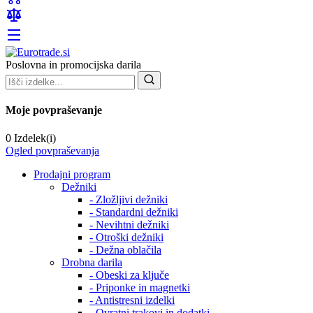
Poslovna in promocijska darila
Moje povpraševanje
0 Izdelek(i)
Ogled povpraševanja
Prodajni program
Dežniki
- Zložljivi dežniki
- Standardni dežniki
- Nevihtni dežniki
- Otroški dežniki
- Dežna oblačila
Drobna darila
- Obeski za ključe
- Priponke in magnetki
- Antistresni izdelki
- Ovratni trakovi in dodatki