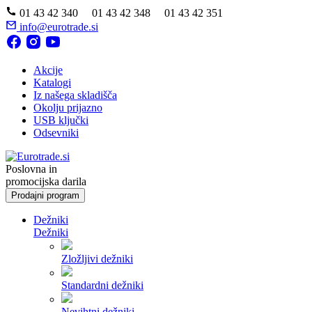
01 43 42 340 01 43 42 348 01 43 42 351
info@eurotrade.si
Akcije
Katalogi
Iz našega skladišča
Okolju prijazno
USB ključki
Odsevniki
Poslovna in
promocijska darila
Prodajni program
Dežniki
Dežniki
Zložljivi dežniki
Standardni dežniki
Nevihtni dežniki