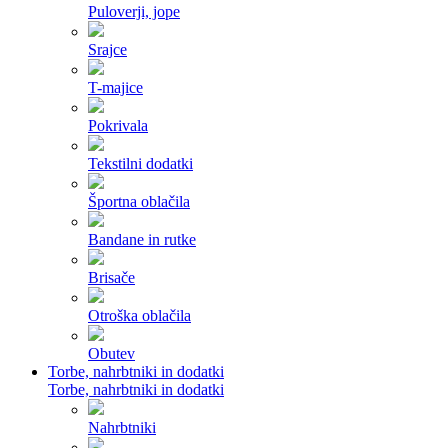
Puloverji, jope
Srajce
T-majice
Pokrivala
Tekstilni dodatki
Športna oblačila
Bandane in rutke
Brisače
Otroška oblačila
Obutev
Torbe, nahrbtniki in dodatki
Torbe, nahrbtniki in dodatki
Nahrbtniki