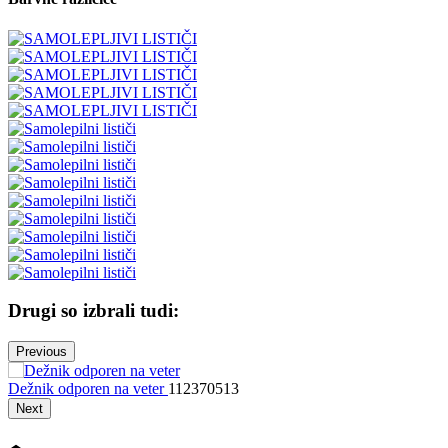
Drugi so izbrali tudi:
Previous
Dežnik odporen na veter
112370513
Z
Next