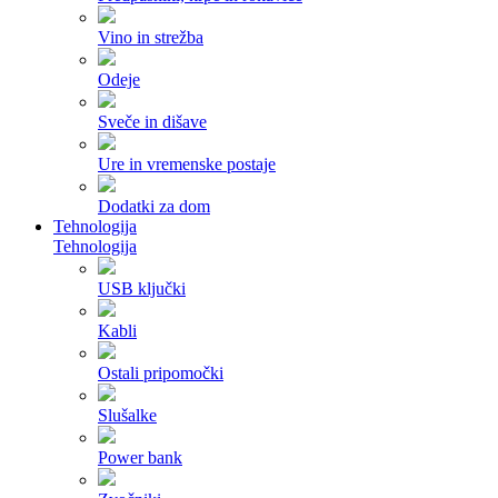
Vino in strežba
Odeje
Sveče in dišave
Ure in vremenske postaje
Dodatki za dom
Tehnologija
Tehnologija
USB ključki
Kabli
Ostali pripomočki
Slušalke
Power bank