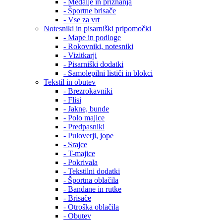
- Medalje in priznanja
- Športne brisače
- Vse za vrt
Notesniki in pisarniški pripomočki
- Mape in podloge
- Rokovniki, notesniki
- Vizitkarji
- Pisarniški dodatki
- Samolepilni lističi in blokci
Tekstil in obutev
- Brezrokavniki
- Flisi
- Jakne, bunde
- Polo majice
- Predpasniki
- Puloverji, jope
- Srajce
- T-majice
- Pokrivala
- Tekstilni dodatki
- Športna oblačila
- Bandane in rutke
- Brisače
- Otroška oblačila
- Obutev