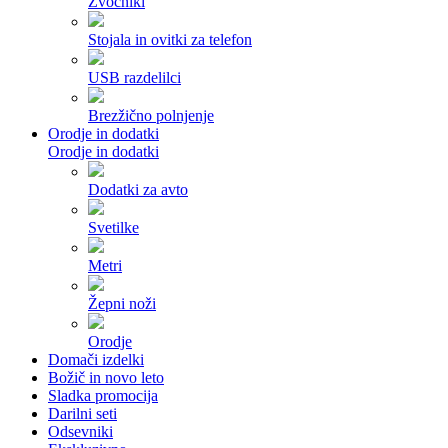
Zvočniki
Stojala in ovitki za telefon
USB razdelilci
Brezžično polnjenje
Orodje in dodatki
Orodje in dodatki
Dodatki za avto
Svetilke
Metri
Žepni noži
Orodje
Domači izdelki
Božič in novo leto
Sladka promocija
Darilni seti
Odsevniki