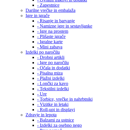
- Zapestnice
Darilne vrečke in embalaža
Igre in igrače
- Risanje in barvanje
- Namizne igre in sestavljanke
- Igre na prostem
- Plišaste igrače
- Igralne karte
- Mini zabava
Izdelki po naročilu
- Drobni artikli
- Igre po naročilu
- Očala in dodatki
- Pisalna miza
- Plažni izdelki
- Lončki za kavo
- Tekstilni izdelki
- Ure
- Torbice, vrečke in nahrbtniki
- Vizitke in letaki
- Roll-upi in displayi
Zdravje in lepota
- Balzami za ustnice
- Izdelki za osebno nego