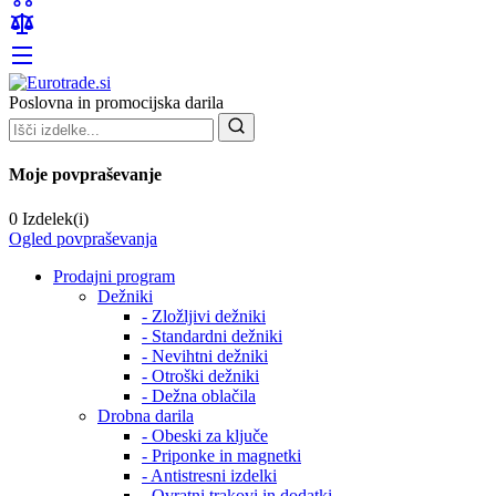
Poslovna in promocijska darila
Moje povpraševanje
0 Izdelek(i)
Ogled povpraševanja
Prodajni program
Dežniki
- Zložljivi dežniki
- Standardni dežniki
- Nevihtni dežniki
- Otroški dežniki
- Dežna oblačila
Drobna darila
- Obeski za ključe
- Priponke in magnetki
- Antistresni izdelki
- Ovratni trakovi in dodatki