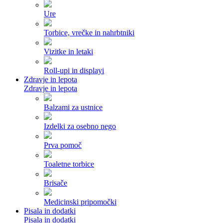
Ure
Torbice, vrečke in nahrbtniki
Vizitke in letaki
Roll-upi in displayi
Zdravje in lepota
Zdravje in lepota
Balzami za ustnice
Izdelki za osebno nego
Prva pomoč
Toaletne torbice
Brisače
Medicinski pripomočki
Pisala in dodatki
Pisala in dodatki