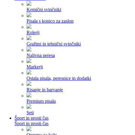
Kemični svinčniki
Pisala s konico za zaslon
Rolerji
Grafitni in tehnični svinčniki
Nalivna peresa
Markerji
Ostala pisala, peresnice in dodatki
Risanje in barvanje
Premium pisala
Seti
Šport in prosti čas
Šport in prosti čas
Oprema za kolo