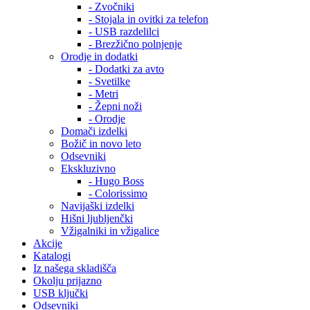
- Zvočniki
- Stojala in ovitki za telefon
- USB razdelilci
- Brezžično polnjenje
Orodje in dodatki
- Dodatki za avto
- Svetilke
- Metri
- Žepni noži
- Orodje
Domači izdelki
Božič in novo leto
Odsevniki
Ekskluzivno
- Hugo Boss
- Colorissimo
Navijaški izdelki
Hišni ljubljenčki
Vžigalniki in vžigalice
Akcije
Katalogi
Iz našega skladišča
Okolju prijazno
USB ključki
Odsevniki