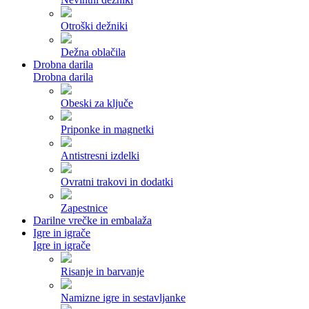
Otroški dežniki
Dežna oblačila
Drobna darila
Drobna darila
Obeski za ključe
Priponke in magnetki
Antistresni izdelki
Ovratni trakovi in dodatki
Zapestnice
Darilne vrečke in embalaža
Igre in igrače
Igre in igrače
Risanje in barvanje
Namizne igre in sestavljanke