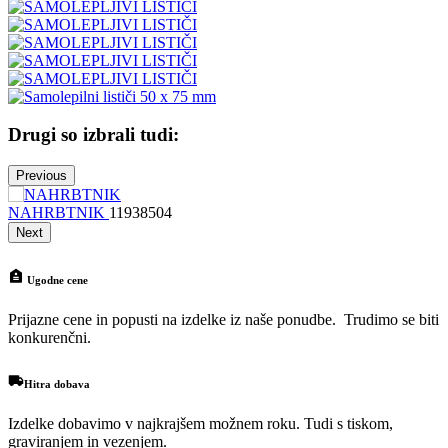
Drugi so izbrali tudi:
Previous
NAHRBTNIK
11938504
N
Next
Ugodne cene
Prijazne cene in popusti na izdelke iz naše ponudbe. Trudimo se biti
konkurenčni.
Hitra dobava
Izdelke dobavimo v najkrajšem možnem roku. Tudi s tiskom,
graviranjem in vezenjem.