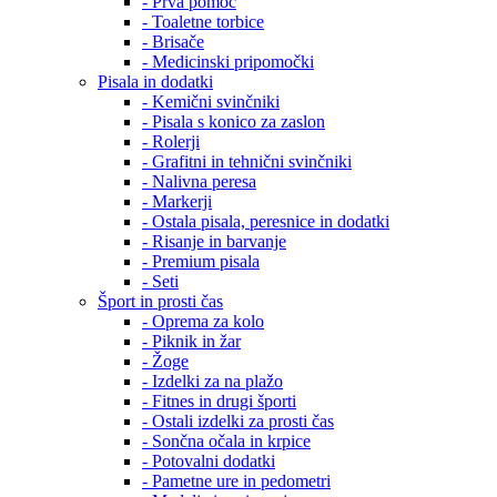
- Prva pomoč
- Toaletne torbice
- Brisače
- Medicinski pripomočki
Pisala in dodatki
- Kemični svinčniki
- Pisala s konico za zaslon
- Rolerji
- Grafitni in tehnični svinčniki
- Nalivna peresa
- Markerji
- Ostala pisala, peresnice in dodatki
- Risanje in barvanje
- Premium pisala
- Seti
Šport in prosti čas
- Oprema za kolo
- Piknik in žar
- Žoge
- Izdelki za na plažo
- Fitnes in drugi športi
- Ostali izdelki za prosti čas
- Sončna očala in krpice
- Potovalni dodatki
- Pametne ure in pedometri