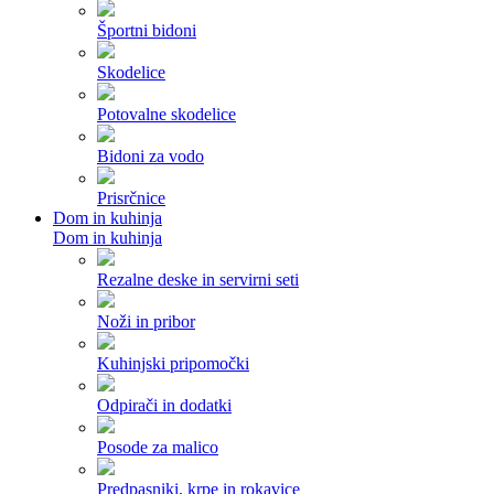
Športni bidoni
Skodelice
Potovalne skodelice
Bidoni za vodo
Prisrčnice
Dom in kuhinja
Dom in kuhinja
Rezalne deske in servirni seti
Noži in pribor
Kuhinjski pripomočki
Odpirači in dodatki
Posode za malico
Predpasniki, krpe in rokavice