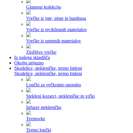
Glamour kolekcija
Vrečke iz jute, plute in bambusa
Vrečke iz recikliranih materialov
Vrečke iz umetnih materialov
Zložljive vrečke
Iz našega skladišča
Okolju prijazno
Skodelice, stekleničke, termo bidoni
Skodelice, stekleničke, termo bidoni
Lončki za večkratno uporabo
Stekleni kozarci, stekleničke in vrčki
Infuzer stekleničke
Termovke
Termo lončki