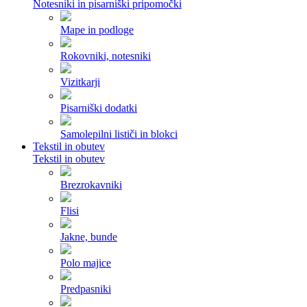
Notesniki in pisarniški pripomočki
Mape in podloge
Rokovniki, notesniki
Vizitkarji
Pisarniški dodatki
Samolepilni lističi in blokci
Tekstil in obutev
Tekstil in obutev
Brezrokavniki
Flisi
Jakne, bunde
Polo majice
Predpasniki