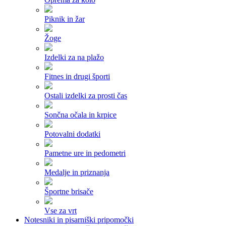
Piknik in žar
Žoge
Izdelki za na plažo
Fitnes in drugi športi
Ostali izdelki za prosti čas
Sončna očala in krpice
Potovalni dodatki
Pametne ure in pedometri
Medalje in priznanja
Športne brisače
Vse za vrt
Notesniki in pisarniški pripomočki