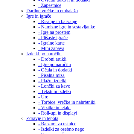
- Zapestnice
Darilne vrečke in embalaža
Igre in igrače
- Risanje in barvanje
- Namizne igre in sestavljanke
- Igre na prostem
- Plišaste igrače
- Igralne karte
- Mini zabava
Izdelki po naročilu
- Drobni artikli
- Igre po naročilu
- Očala in dodatki
- Pisalna miza
- Plažni izdelki
- Lončki za kavo
- Tekstilni izdelki
- Ure
- Torbice, vrečke in nahrbtniki
- Vizitke in letaki
- Roll-upi in displayi
Zdravje in lepota
- Balzami za ustnice
- Izdelki za osebno nego