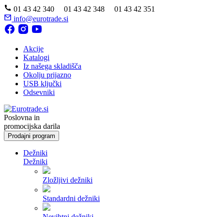
01 43 42 340 01 43 42 348 01 43 42 351
info@eurotrade.si
Akcije
Katalogi
Iz našega skladišča
Okolju prijazno
USB ključki
Odsevniki
Poslovna in
promocijska darila
Prodajni program
Dežniki
Dežniki
Zložljivi dežniki
Standardni dežniki
Nevihtni dežniki