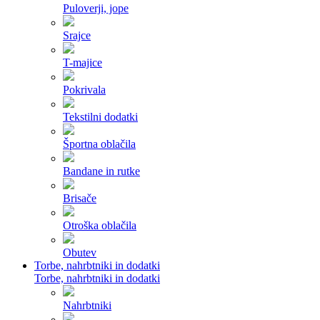
Puloverji, jope
Srajce
T-majice
Pokrivala
Tekstilni dodatki
Športna oblačila
Bandane in rutke
Brisače
Otroška oblačila
Obutev
Torbe, nahrbtniki in dodatki
Torbe, nahrbtniki in dodatki
Nahrbtniki