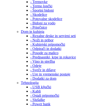
- Termovke
- Termo lončki
- Športni bidoni
- Skodelice
- Potovalne skodelice
- Bidoni za vodo
- Prisrčnice
Dom in kuhinja
- Rezalne deske in servirni seti
- Noži in pribor
- Kuhinjski pripomočki
- Odpirači in dodatki
- Posode za malico
- Predpasniki, krpe in rokavice
- Vino in strežba
- Odeje
- Sveče in dišave
- Ure in vremenske postaje
- Dodatki za dom
Tehnologija
- USB ključki
- Kabli
- Ostali pripomočki
- Slušalke
- Power bank