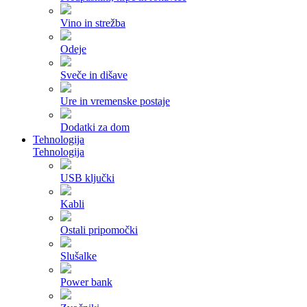
Vino in strežba
Odeje
Sveče in dišave
Ure in vremenske postaje
Dodatki za dom
Tehnologija
Tehnologija
USB ključki
Kabli
Ostali pripomočki
Slušalke
Power bank