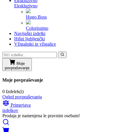
Ekskluzivno
Ekskluzivno
Hugo Boss
Colorissimo
Navijaški izdelki
Hišni ljubljenčki
Vžigalniki in vžigalice
Moje
povpraševanje
Moje povpraševanje
0 Izdelek(i)
Ogled povpraševanja
Primerjava
izdelkov
Prodaja je namenjena le pravnim osebam!