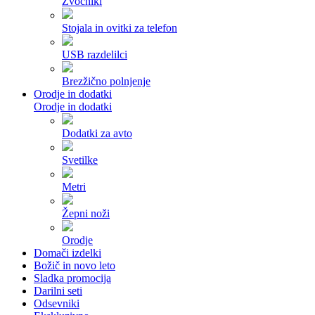
Zvočniki
Stojala in ovitki za telefon
USB razdelilci
Brezžično polnjenje
Orodje in dodatki
Orodje in dodatki
Dodatki za avto
Svetilke
Metri
Žepni noži
Orodje
Domači izdelki
Božič in novo leto
Sladka promocija
Darilni seti
Odsevniki