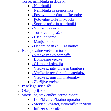
Torbe, nahrbtniki in dodatki
- Nahrbtniki
- Nahrbtniki za prenosnike
- Poslovne in računalniške torbe
- Potovalne torbe in kovčki
- Športne torbe in nahrbtniki
- Vrečke z vrvico
- Torbe za na plažo
- Hladilne torbe
- Manjše torbe
- Denarnice in etuiji za kartice
Nakupovalne vrečke in torbe
- Vrečke iz eko bombaža
- Bombažne vrečke
- Glamour kolekcija
- Vrečke iz jute, plute in bambusa
- Vrečke iz recikliranih materialov
- Vrečke iz umetnih materialov
- Zložljive vrečke
Iz našega skladišča
Okolju prijazno
Skodelice, stekleničke, termo bidoni
- Lončki za večkratno uporabo
- Stekleni kozarci, stekleničke in vrčki
- Infuzer stekleničke