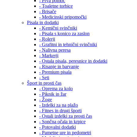
- Prva pomoč
- Toaletne torbice
- Brisače
- Medicinski pripomočki
Pisala in dodatki
- Kemični svinčniki
- Pisala s konico za zaslon
- Rolerji
- Grafitni in tehnični svinčniki
- Nalivna peresa
- Markerji
- Ostala pisala, peresnice in dodatki
- Risanje in barvanje
- Premium pisala
- Seti
Šport in prosti čas
- Oprema za kolo
- Piknik in žar
- Žoge
- Izdelki za na plažo
- Fitnes in drugi športi
- Ostali izdelki za prosti čas
- Sončna očala in krpice
- Potovalni dodatki
- Pametne ure in pedometri