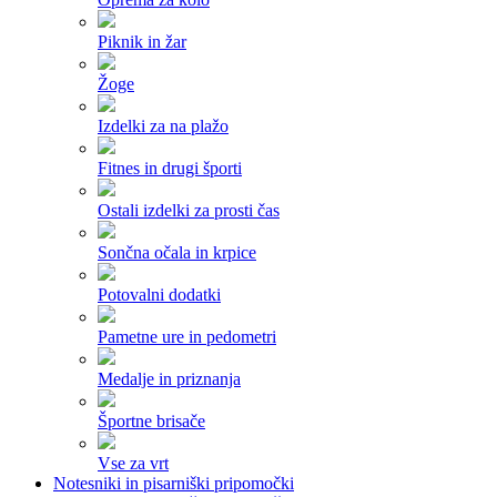
Piknik in žar
Žoge
Izdelki za na plažo
Fitnes in drugi športi
Ostali izdelki za prosti čas
Sončna očala in krpice
Potovalni dodatki
Pametne ure in pedometri
Medalje in priznanja
Športne brisače
Vse za vrt
Notesniki in pisarniški pripomočki