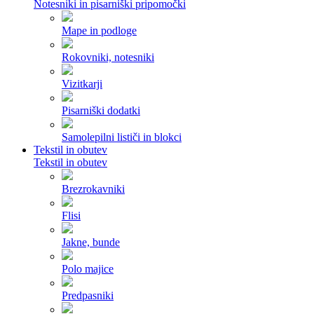
Notesniki in pisarniški pripomočki
Mape in podloge
Rokovniki, notesniki
Vizitkarji
Pisarniški dodatki
Samolepilni lističi in blokci
Tekstil in obutev
Tekstil in obutev
Brezrokavniki
Flisi
Jakne, bunde
Polo majice
Predpasniki