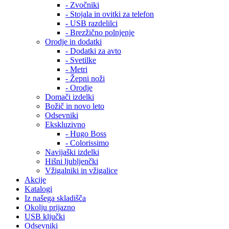
- Zvočniki
- Stojala in ovitki za telefon
- USB razdelilci
- Brezžično polnjenje
Orodje in dodatki
- Dodatki za avto
- Svetilke
- Metri
- Žepni noži
- Orodje
Domači izdelki
Božič in novo leto
Odsevniki
Ekskluzivno
- Hugo Boss
- Colorissimo
Navijaški izdelki
Hišni ljubljenčki
Vžigalniki in vžigalice
Akcije
Katalogi
Iz našega skladišča
Okolju prijazno
USB ključki
Odsevniki