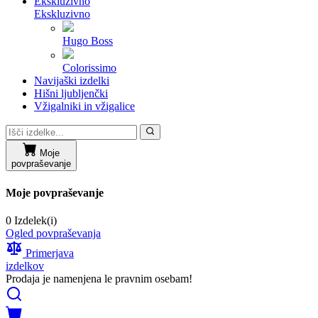
Ekskluzivno
Ekskluzivno
Hugo Boss
Colorissimo
Navijaški izdelki
Hišni ljubljenčki
Vžigalniki in vžigalice
Moje
povpraševanje
Moje povpraševanje
0 Izdelek(i)
Ogled povpraševanja
Primerjava
izdelkov
Prodaja je namenjena le pravnim osebam!