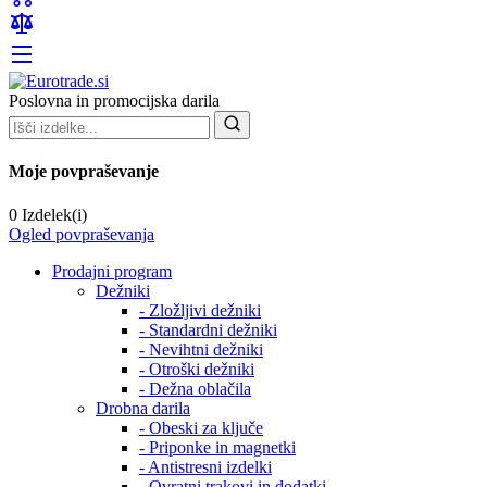
Poslovna in promocijska darila
Moje povpraševanje
0 Izdelek(i)
Ogled povpraševanja
Prodajni program
Dežniki
- Zložljivi dežniki
- Standardni dežniki
- Nevihtni dežniki
- Otroški dežniki
- Dežna oblačila
Drobna darila
- Obeski za ključe
- Priponke in magnetki
- Antistresni izdelki
- Ovratni trakovi in dodatki