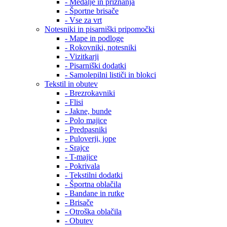
- Medalje in priznanja
- Športne brisače
- Vse za vrt
Notesniki in pisarniški pripomočki
- Mape in podloge
- Rokovniki, notesniki
- Vizitkarji
- Pisarniški dodatki
- Samolepilni lističi in blokci
Tekstil in obutev
- Brezrokavniki
- Flisi
- Jakne, bunde
- Polo majice
- Predpasniki
- Puloverji, jope
- Srajce
- T-majice
- Pokrivala
- Tekstilni dodatki
- Športna oblačila
- Bandane in rutke
- Brisače
- Otroška oblačila
- Obutev