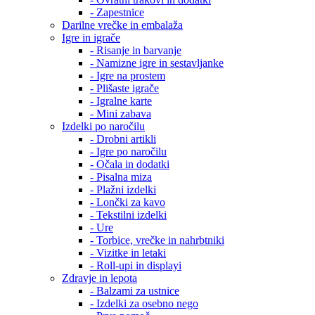
- Zapestnice
Darilne vrečke in embalaža
Igre in igrače
- Risanje in barvanje
- Namizne igre in sestavljanke
- Igre na prostem
- Plišaste igrače
- Igralne karte
- Mini zabava
Izdelki po naročilu
- Drobni artikli
- Igre po naročilu
- Očala in dodatki
- Pisalna miza
- Plažni izdelki
- Lončki za kavo
- Tekstilni izdelki
- Ure
- Torbice, vrečke in nahrbtniki
- Vizitke in letaki
- Roll-upi in displayi
Zdravje in lepota
- Balzami za ustnice
- Izdelki za osebno nego