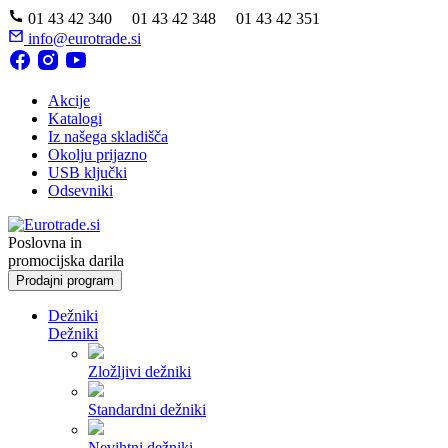
01 43 42 340 01 43 42 348 01 43 42 351
info@eurotrade.si
Akcije
Katalogi
Iz našega skladišča
Okolju prijazno
USB ključki
Odsevniki
Poslovna in
promocijska darila
Prodajni program
Dežniki
Dežniki
Zložljivi dežniki
Standardni dežniki
Nevihtni dežniki