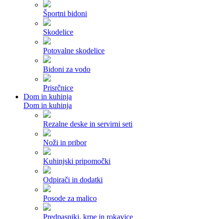
Športni bidoni
Skodelice
Potovalne skodelice
Bidoni za vodo
Prisrčnice
Dom in kuhinja
Dom in kuhinja
Rezalne deske in servirni seti
Noži in pribor
Kuhinjski pripomočki
Odpirači in dodatki
Posode za malico
Predpasniki, krpe in rokavice