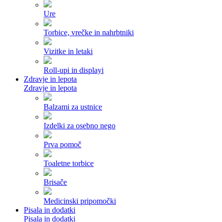
Ure
Torbice, vrečke in nahrbtniki
Vizitke in letaki
Roll-upi in displayi
Zdravje in lepota
Zdravje in lepota
Balzami za ustnice
Izdelki za osebno nego
Prva pomoč
Toaletne torbice
Brisače
Medicinski pripomočki
Pisala in dodatki
Pisala in dodatki