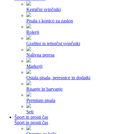
Kemični svinčniki
Pisala s konico za zaslon
Rolerji
Grafitni in tehnični svinčniki
Nalivna peresa
Markerji
Ostala pisala, peresnice in dodatki
Risanje in barvanje
Premium pisala
Seti
Šport in prosti čas
Šport in prosti čas
Oprema za kolo