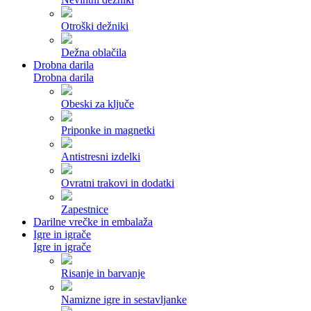
Otroški dežniki
Dežna oblačila
Drobna darila
Drobna darila
Obeski za ključe
Priponke in magnetki
Antistresni izdelki
Ovratni trakovi in dodatki
Zapestnice
Darilne vrečke in embalaža
Igre in igrače
Igre in igrače
Risanje in barvanje
Namizne igre in sestavljanke