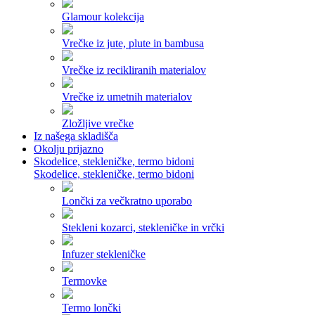
Glamour kolekcija
Vrečke iz jute, plute in bambusa
Vrečke iz recikliranih materialov
Vrečke iz umetnih materialov
Zložljive vrečke
Iz našega skladišča
Okolju prijazno
Skodelice, stekleničke, termo bidoni
Skodelice, stekleničke, termo bidoni
Lončki za večkratno uporabo
Stekleni kozarci, stekleničke in vrčki
Infuzer stekleničke
Termovke
Termo lončki