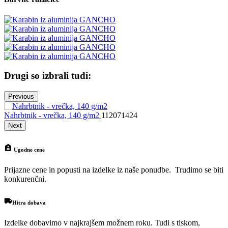
Drugi so izbrali tudi:
Previous
Nahrbtnik - vrečka, 140 g/m2
112071424
N
Next
Ugodne cene
Prijazne cene in popusti na izdelke iz naše ponudbe. Trudimo se biti
konkurenčni.
Hitra dobava
Izdelke dobavimo v najkrajšem možnem roku. Tudi s tiskom,