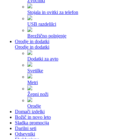
Zvočniki
Stojala in ovitki za telefon
USB razdelilci
Brezžično polnjenje
Orodje in dodatki
Orodje in dodatki
Dodatki za avto
Svetilke
Metri
Žepni noži
Orodje
Domači izdelki
Božič in novo leto
Sladka promocija
Darilni seti
Odsevniki