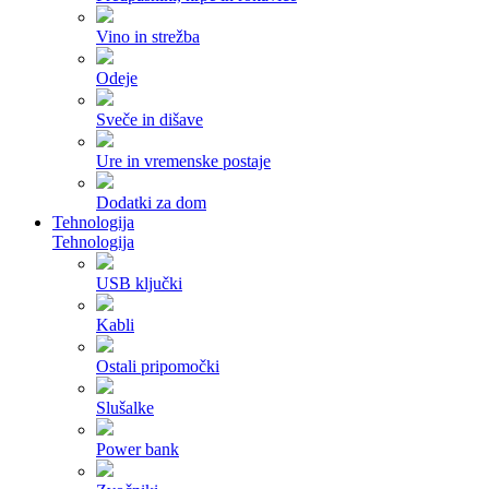
Vino in strežba
Odeje
Sveče in dišave
Ure in vremenske postaje
Dodatki za dom
Tehnologija
Tehnologija
USB ključki
Kabli
Ostali pripomočki
Slušalke
Power bank