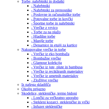
Torbe, nahrbtniki in dodatki
- Nahrbtniki
- Nahrbtniki za prenosnike
- Poslovne in računalniške torbe
- Potovalne torbe in kovčki
- Športne torbe in nahrbtniki
- Vrečke z vrvico
- Torbe za na plažo
- Hladilne torbe
- Manjše torbe
- Denarnice in etuiji za kartice
Nakupovalne vrečke in torbe
- Vrečke iz eko bombaža
- Bombažne vrečke
- Glamour kolekcija
- Vrečke iz jute, plute in bambusa
- Vrečke iz recikliranih materialov
- Vrečke iz umetnih materialov
- Zložljive vrečke
Iz našega skladišča
Okolju prijazno
Skodelice, stekleničke, termo bidoni
- Lončki za večkratno uporabo
- Stekleni kozarci, stekleničke in vrčki
- Infuzer stekleničke