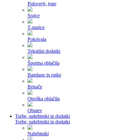
Puloverji, jope
Srajce
T-majice
Pokrivala
Tekstilni dodatki
Športna oblačila
Bandane in rutke
Brisače
Otroška oblačila
Obutev
Torbe, nahrbtniki in dodatki
Torbe, nahrbtniki in dodatki
Nahrbtniki