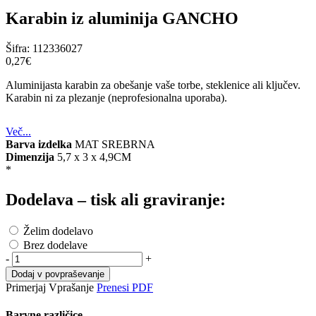
Karabin iz aluminija GANCHO
Šifra:
112336027
0,27‎€
Aluminijasta karabin za obešanje vaše torbe, steklenice ali ključev.
Karabin ni za plezanje (neprofesionalna uporaba).
Več...
Barva izdelka
MAT SREBRNA
Dimenzija
5,7 x 3 x 4,9CM
*
Dodelava – tisk ali graviranje:
Želim dodelavo
Brez dodelave
-
+
Dodaj v povpraševanje
Primerjaj
Vprašanje
Prenesi PDF
Barvne različice