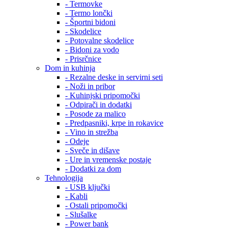
- Termovke
- Termo lončki
- Športni bidoni
- Skodelice
- Potovalne skodelice
- Bidoni za vodo
- Prisrčnice
Dom in kuhinja
- Rezalne deske in servirni seti
- Noži in pribor
- Kuhinjski pripomočki
- Odpirači in dodatki
- Posode za malico
- Predpasniki, krpe in rokavice
- Vino in strežba
- Odeje
- Sveče in dišave
- Ure in vremenske postaje
- Dodatki za dom
Tehnologija
- USB ključki
- Kabli
- Ostali pripomočki
- Slušalke
- Power bank