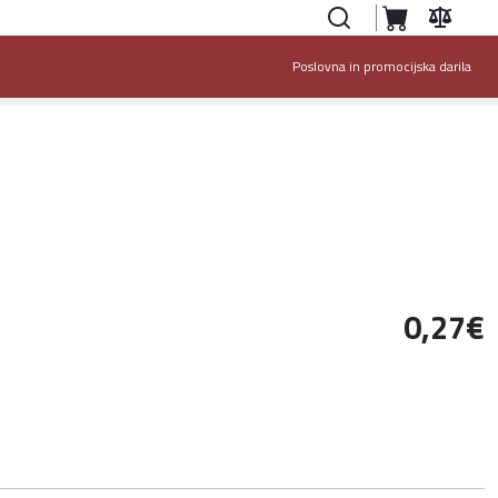
Poslovna in promocijska darila
0,27‎€