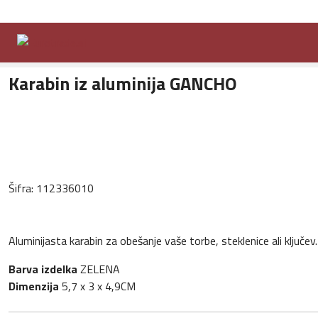
Domov
Ponudba
Drobna darila
Obeski za ključe
Karabin iz al
Karabin iz aluminija GANCHO
Šifra:
112336010
Aluminijasta karabin za obešanje vaše torbe, steklenice ali ključev
Barva izdelka
ZELENA
Dimenzija
5,7 x 3 x 4,9CM