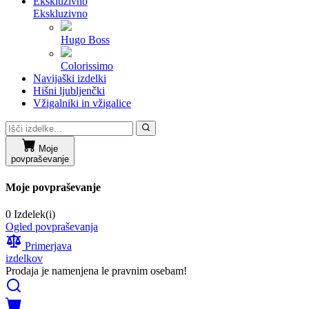
Ekskluzivno
Ekskluzivno
Hugo Boss
Colorissimo
Navijaški izdelki
Hišni ljubljenčki
Vžigalniki in vžigalice
Moje
povpraševanje
Moje povpraševanje
0 Izdelek(i)
Ogled povpraševanja
Primerjava
izdelkov
Prodaja je namenjena le pravnim osebam!