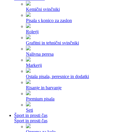
Kemični svinčniki
Pisala s konico za zaslon
Rolerji
Grafitni in tehnični svinčniki
Nalivna peresa
Markerji
Ostala pisala, peresnice in dodatki
Risanje in barvanje
Premium pisala
Seti
Šport in prosti čas
Šport in prosti čas
Oprema za kolo