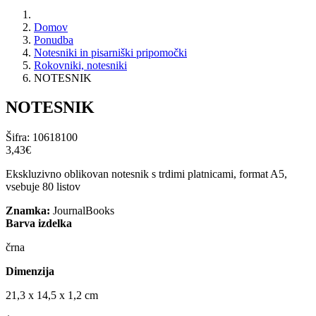
Domov
Ponudba
Notesniki in pisarniški pripomočki
Rokovniki, notesniki
NOTESNIK
NOTESNIK
Šifra:
10618100
3,43‎€
Ekskluzivno oblikovan notesnik s trdimi platnicami, format A5,
vsebuje 80 listov
Znamka:
JournalBooks
Barva izdelka
črna
Dimenzija
21,3 x 14,5 x 1,2 cm