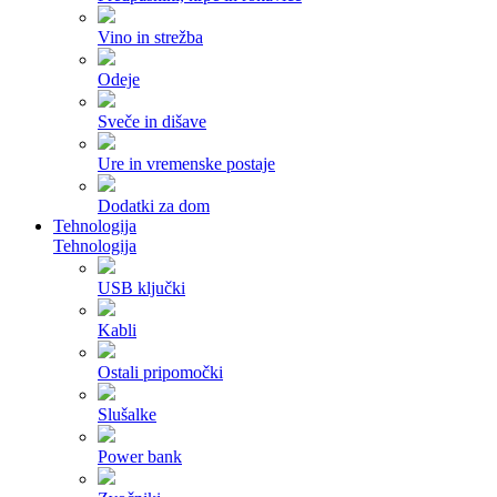
Vino in strežba
Odeje
Sveče in dišave
Ure in vremenske postaje
Dodatki za dom
Tehnologija
Tehnologija
USB ključki
Kabli
Ostali pripomočki
Slušalke
Power bank