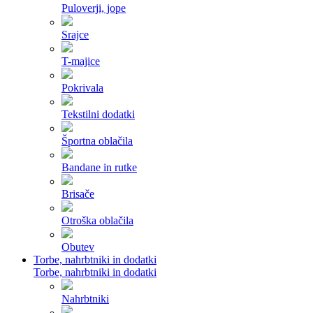
Puloverji, jope
Srajce
T-majice
Pokrivala
Tekstilni dodatki
Športna oblačila
Bandane in rutke
Brisače
Otroška oblačila
Obutev
Torbe, nahrbtniki in dodatki
Torbe, nahrbtniki in dodatki
Nahrbtniki