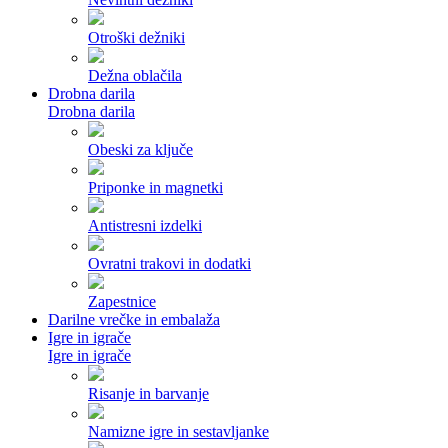
Otroški dežniki
Dežna oblačila
Drobna darila
Drobna darila
Obeski za ključe
Priponke in magnetki
Antistresni izdelki
Ovratni trakovi in dodatki
Zapestnice
Darilne vrečke in embalaža
Igre in igrače
Igre in igrače
Risanje in barvanje
Namizne igre in sestavljanke