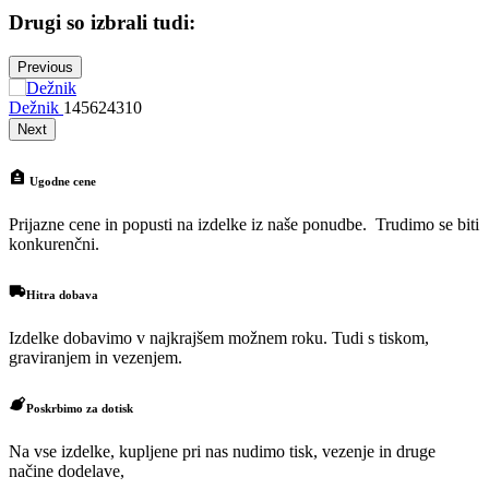
Drugi so izbrali tudi:
Previous
Dežnik
145624310
Next
Ugodne cene
Prijazne cene in popusti na izdelke iz naše ponudbe. Trudimo se biti
konkurenčni.
Hitra dobava
Izdelke dobavimo v najkrajšem možnem roku. Tudi s tiskom,
graviranjem in vezenjem.
Poskrbimo za dotisk
Na vse izdelke, kupljene pri nas nudimo tisk, vezenje in druge
načine dodelave,