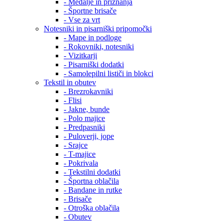
- Medalje in priznanja
- Športne brisače
- Vse za vrt
Notesniki in pisarniški pripomočki
- Mape in podloge
- Rokovniki, notesniki
- Vizitkarji
- Pisarniški dodatki
- Samolepilni lističi in blokci
Tekstil in obutev
- Brezrokavniki
- Flisi
- Jakne, bunde
- Polo majice
- Predpasniki
- Puloverji, jope
- Srajce
- T-majice
- Pokrivala
- Tekstilni dodatki
- Športna oblačila
- Bandane in rutke
- Brisače
- Otroška oblačila
- Obutev