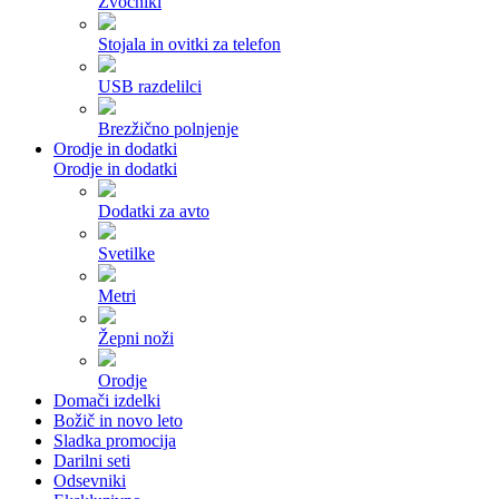
Zvočniki
Stojala in ovitki za telefon
USB razdelilci
Brezžično polnjenje
Orodje in dodatki
Orodje in dodatki
Dodatki za avto
Svetilke
Metri
Žepni noži
Orodje
Domači izdelki
Božič in novo leto
Sladka promocija
Darilni seti
Odsevniki