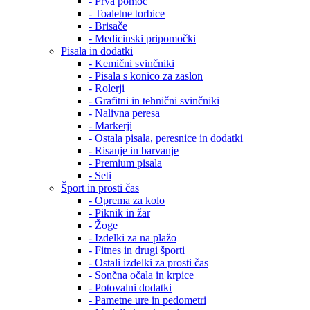
- Prva pomoč
- Toaletne torbice
- Brisače
- Medicinski pripomočki
Pisala in dodatki
- Kemični svinčniki
- Pisala s konico za zaslon
- Rolerji
- Grafitni in tehnični svinčniki
- Nalivna peresa
- Markerji
- Ostala pisala, peresnice in dodatki
- Risanje in barvanje
- Premium pisala
- Seti
Šport in prosti čas
- Oprema za kolo
- Piknik in žar
- Žoge
- Izdelki za na plažo
- Fitnes in drugi športi
- Ostali izdelki za prosti čas
- Sončna očala in krpice
- Potovalni dodatki
- Pametne ure in pedometri