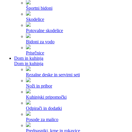
Športni bidoni
Skodelice
Potovalne skodelice
Bidoni za vodo
Prisrčnice
Dom in kuhinja
Dom in kuhinja
Rezalne deske in servirni seti
Noži in pribor
Kuhinjski pripomočki
Odpirači in dodatki
Posode za malico
Predpasniki, krpe in rokavice