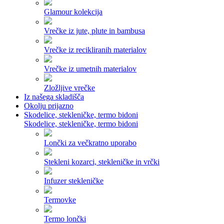
Glamour kolekcija
Vrečke iz jute, plute in bambusa
Vrečke iz recikliranih materialov
Vrečke iz umetnih materialov
Zložljive vrečke
Iz našega skladišča
Okolju prijazno
Skodelice, stekleničke, termo bidoni
Skodelice, stekleničke, termo bidoni
Lončki za večkratno uporabo
Stekleni kozarci, stekleničke in vrčki
Infuzer stekleničke
Termovke
Termo lončki