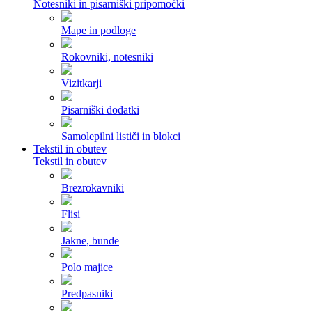
Notesniki in pisarniški pripomočki
Mape in podloge
Rokovniki, notesniki
Vizitkarji
Pisarniški dodatki
Samolepilni lističi in blokci
Tekstil in obutev
Tekstil in obutev
Brezrokavniki
Flisi
Jakne, bunde
Polo majice
Predpasniki