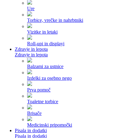
Ure
Torbice, vrečke in nahrbtniki
Vizitke in letaki
Roll-upi in displayi
Zdravje in lepota
Zdravje in lepota
Balzami za ustnice
Izdelki za osebno nego
Prva pomoč
Toaletne torbice
Brisače
Medicinski pripomočki
Pisala in dodatki
Pisala in dodatki