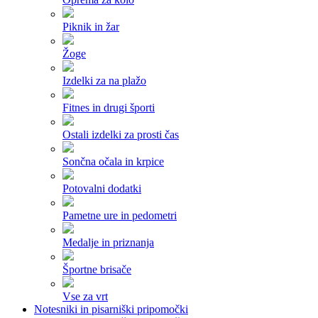
Piknik in žar
Žoge
Izdelki za na plažo
Fitnes in drugi športi
Ostali izdelki za prosti čas
Sončna očala in krpice
Potovalni dodatki
Pametne ure in pedometri
Medalje in priznanja
Športne brisače
Vse za vrt
Notesniki in pisarniški pripomočki