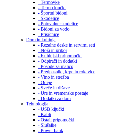
- Termovke
- Termo lončki
- Športni bidoni
- Skodelice
- Potovalne skodelice
- Bidoni za vodo
- Prisrčnice
Dom in kuhinja
- Rezalne deske in servirni seti
- Noži in pribor
- Kuhinjski pripomočki
- Odpirači in dodatki
- Posode za malico
- Predpasniki, krpe in rokavice
- Vino in strežba
- Odeje
- Sveče in dišave
- Ure in vremenske postaje
- Dodatki za dom
Tehnologija
- USB ključki
- Kabli
- Ostali pripomočki
- Slušalke
- Power bank