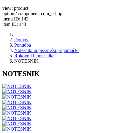
view: product
option / component: com_eshop
menu ID: 143
item ID: 143
Domov
Ponudba
Notesniki in pisarniški pripomočki
Rokovniki, notesniki
NOTESNIK
NOTESNIK