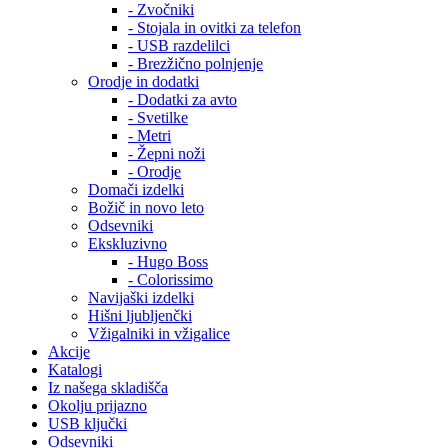
- Zvočniki
- Stojala in ovitki za telefon
- USB razdelilci
- Brezžično polnjenje
Orodje in dodatki
- Dodatki za avto
- Svetilke
- Metri
- Žepni noži
- Orodje
Domači izdelki
Božič in novo leto
Odsevniki
Ekskluzivno
- Hugo Boss
- Colorissimo
Navijaški izdelki
Hišni ljubljenčki
Vžigalniki in vžigalice
Akcije
Katalogi
Iz našega skladišča
Okolju prijazno
USB ključki
Odsevniki