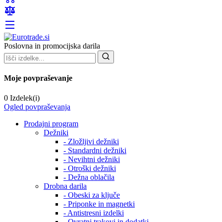
Poslovna in promocijska darila
Moje povpraševanje
0 Izdelek(i)
Ogled povpraševanja
Prodajni program
Dežniki
- Zložljivi dežniki
- Standardni dežniki
- Nevihtni dežniki
- Otroški dežniki
- Dežna oblačila
Drobna darila
- Obeski za ključe
- Priponke in magnetki
- Antistresni izdelki
- Ovratni trakovi in dodatki