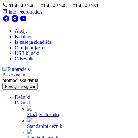
01 43 42 340 01 43 42 348 01 43 42 351
info@eurotrade.si
Akcije
Katalogi
Iz našega skladišča
Okolju prijazno
USB ključki
Odsevniki
Poslovna in
promocijska darila
Prodajni program
Dežniki
Dežniki
Zložljivi dežniki
Standardni dežniki
Nevihtni dežniki