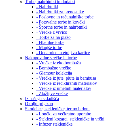
Torbe, nahrbtniki in dodatki
- Nahrbtniki
- Nahrbtniki za prenosnike
- Poslovne in računalniške torbe
- Potovalne torbe in kovčki
- Športne torbe in nahrbtniki
- Vrečke z vrvico
- Torbe za na plažo
- Hladilne torbe
- Manjše torbe
- Denarnice in etuiji za kartice
Nakupovalne vrečke in torbe
- Vrečke iz eko bombaža
- Bombažne vrečke
- Glamour kolekcija
- Vrečke iz jute, plute in bambusa
- Vrečke iz recikliranih materialov
- Vrečke iz umetnih materialov
- Zložljive vrečke
Iz našega skladišča
Okolju prijazno
Skodelice, stekleničke, termo bidoni
- Lončki za večkratno uporabo
- Stekleni kozarci, stekleničke in vrčki
- Infuzer stekleničke