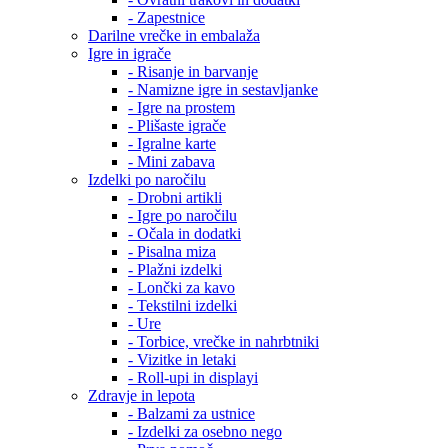
- Zapestnice
Darilne vrečke in embalaža
Igre in igrače
- Risanje in barvanje
- Namizne igre in sestavljanke
- Igre na prostem
- Plišaste igrače
- Igralne karte
- Mini zabava
Izdelki po naročilu
- Drobni artikli
- Igre po naročilu
- Očala in dodatki
- Pisalna miza
- Plažni izdelki
- Lončki za kavo
- Tekstilni izdelki
- Ure
- Torbice, vrečke in nahrbtniki
- Vizitke in letaki
- Roll-upi in displayi
Zdravje in lepota
- Balzami za ustnice
- Izdelki za osebno nego