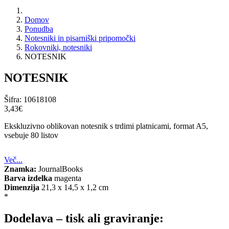
Domov
Ponudba
Notesniki in pisarniški pripomočki
Rokovniki, notesniki
NOTESNIK
NOTESNIK
Šifra:
10618108
3,43‎€
Ekskluzivno oblikovan notesnik s trdimi platnicami, format A5,
vsebuje 80 listov
Več...
Znamka:
JournalBooks
Barva izdelka
magenta
Dimenzija
21,3 x 14,5 x 1,2 cm
*
Dodelava – tisk ali graviranje: