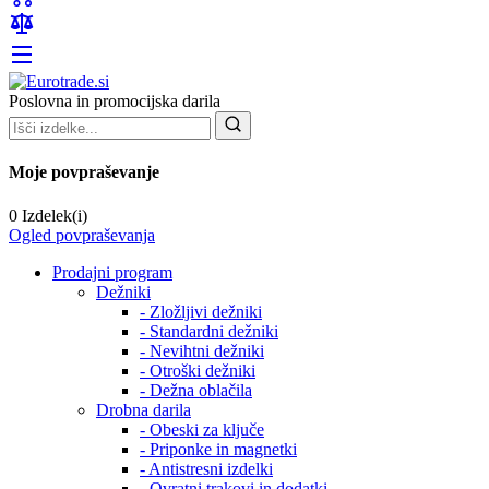
Poslovna in promocijska darila
Moje povpraševanje
0 Izdelek(i)
Ogled povpraševanja
Prodajni program
Dežniki
- Zložljivi dežniki
- Standardni dežniki
- Nevihtni dežniki
- Otroški dežniki
- Dežna oblačila
Drobna darila
- Obeski za ključe
- Priponke in magnetki
- Antistresni izdelki
- Ovratni trakovi in dodatki