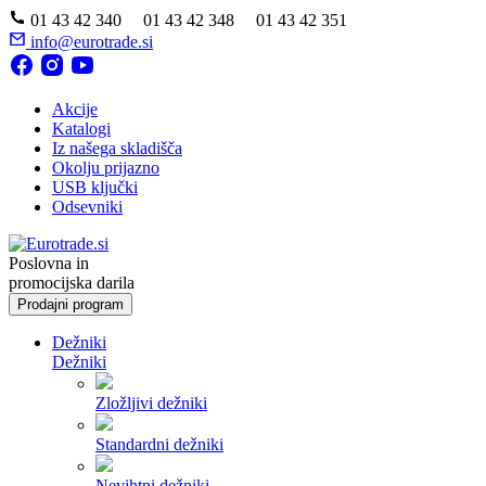
01 43 42 340 01 43 42 348 01 43 42 351
info@eurotrade.si
Akcije
Katalogi
Iz našega skladišča
Okolju prijazno
USB ključki
Odsevniki
Poslovna in
promocijska darila
Prodajni program
Dežniki
Dežniki
Zložljivi dežniki
Standardni dežniki
Nevihtni dežniki