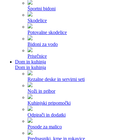
Športni bidoni
Skodelice
Potovalne skodelice
Bidoni za vodo
Prisrčnice
Dom in kuhinja
Dom in kuhinja
Rezalne deske in servirni seti
Noži in pribor
Kuhinjski pripomočki
Odpirači in dodatki
Posode za malico
Predpasniki, krpe in rokavice