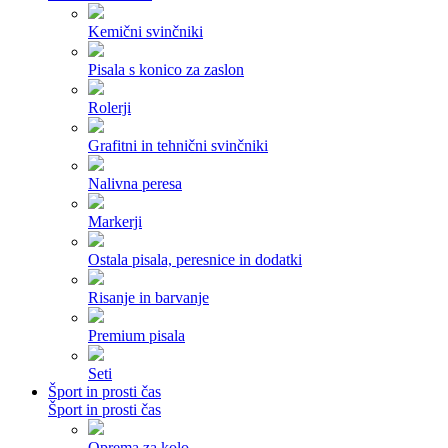
Kemični svinčniki
Pisala s konico za zaslon
Rolerji
Grafitni in tehnični svinčniki
Nalivna peresa
Markerji
Ostala pisala, peresnice in dodatki
Risanje in barvanje
Premium pisala
Seti
Šport in prosti čas
Šport in prosti čas
Oprema za kolo