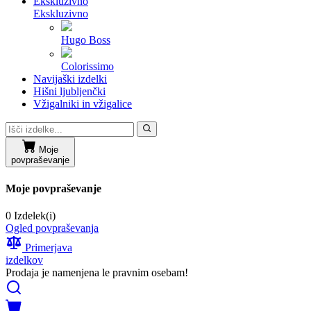
Ekskluzivno
Ekskluzivno
Hugo Boss
Colorissimo
Navijaški izdelki
Hišni ljubljenčki
Vžigalniki in vžigalice
Moje
povpraševanje
Moje povpraševanje
0 Izdelek(i)
Ogled povpraševanja
Primerjava
izdelkov
Prodaja je namenjena le pravnim osebam!