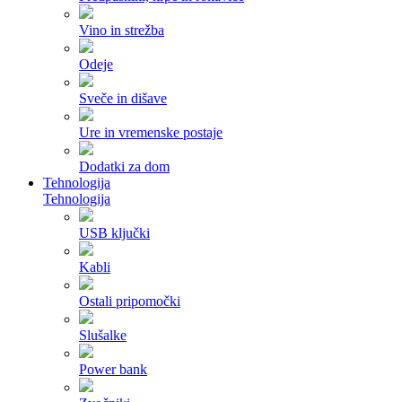
Vino in strežba
Odeje
Sveče in dišave
Ure in vremenske postaje
Dodatki za dom
Tehnologija
Tehnologija
USB ključki
Kabli
Ostali pripomočki
Slušalke
Power bank