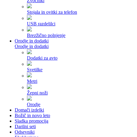
Zvočniki
Stojala in ovitki za telefon
USB razdelilci
Brezžično polnjenje
Orodje in dodatki
Orodje in dodatki
Dodatki za avto
Svetilke
Metri
Žepni noži
Orodje
Domači izdelki
Božič in novo leto
Sladka promocija
Darilni seti
Odsevniki