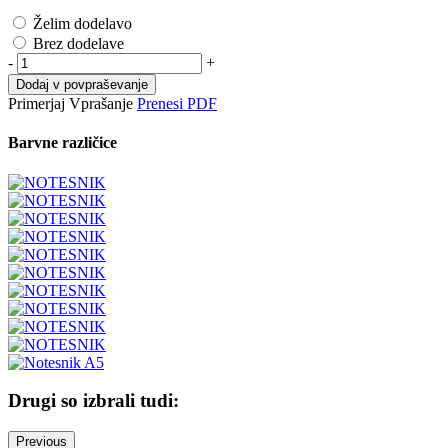
Želim dodelavo
Brez dodelave
-
+
Dodaj v povpraševanje
Primerjaj
Vprašanje
Prenesi PDF
Barvne različice
Drugi so izbrali tudi:
Previous