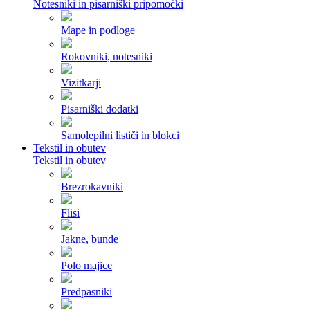
Notesniki in pisarniški pripomočki
Mape in podloge
Rokovniki, notesniki
Vizitkarji
Pisarniški dodatki
Samolepilni lističi in blokci
Tekstil in obutev
Tekstil in obutev
Brezrokavniki
Flisi
Jakne, bunde
Polo majice
Predpasniki