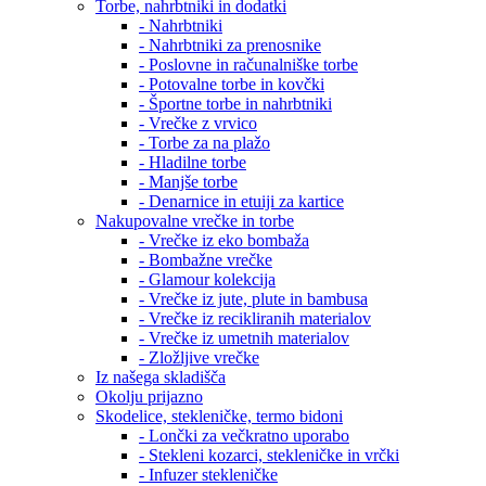
Torbe, nahrbtniki in dodatki
- Nahrbtniki
- Nahrbtniki za prenosnike
- Poslovne in računalniške torbe
- Potovalne torbe in kovčki
- Športne torbe in nahrbtniki
- Vrečke z vrvico
- Torbe za na plažo
- Hladilne torbe
- Manjše torbe
- Denarnice in etuiji za kartice
Nakupovalne vrečke in torbe
- Vrečke iz eko bombaža
- Bombažne vrečke
- Glamour kolekcija
- Vrečke iz jute, plute in bambusa
- Vrečke iz recikliranih materialov
- Vrečke iz umetnih materialov
- Zložljive vrečke
Iz našega skladišča
Okolju prijazno
Skodelice, stekleničke, termo bidoni
- Lončki za večkratno uporabo
- Stekleni kozarci, stekleničke in vrčki
- Infuzer stekleničke