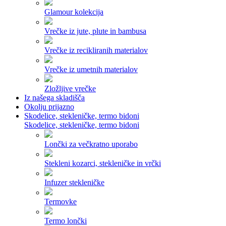
Glamour kolekcija
Vrečke iz jute, plute in bambusa
Vrečke iz recikliranih materialov
Vrečke iz umetnih materialov
Zložljive vrečke
Iz našega skladišča
Okolju prijazno
Skodelice, stekleničke, termo bidoni
Skodelice, stekleničke, termo bidoni
Lončki za večkratno uporabo
Stekleni kozarci, stekleničke in vrčki
Infuzer stekleničke
Termovke
Termo lončki