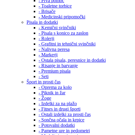
- Prva pomoč
- Toaletne torbice
- Brisače
- Medicinski pripomočki
Pisala in dodatki
- Kemični svinčniki
- Pisala s konico za zaslon
- Rolerji
- Grafitni in tehnični svinčniki
- Nalivna peresa
- Markerji
- Ostala pisala, peresnice in dodatki
- Risanje in barvanje
- Premium pisala
- Seti
Šport in prosti čas
- Oprema za kolo
- Piknik in žar
- Žoge
- Izdelki za na plažo
- Fitnes in drugi športi
- Ostali izdelki za prosti čas
- Sončna očala in krpice
- Potovalni dodatki
- Pametne ure in pedometri