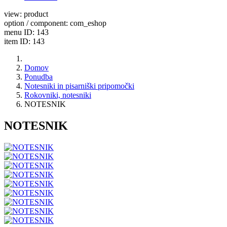
view: product
option / component: com_eshop
menu ID: 143
item ID: 143
Domov
Ponudba
Notesniki in pisarniški pripomočki
Rokovniki, notesniki
NOTESNIK
NOTESNIK