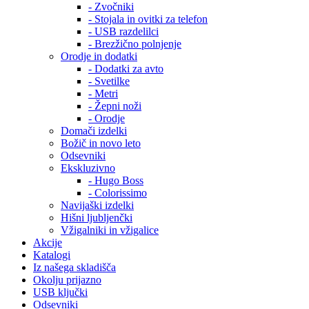
- Zvočniki
- Stojala in ovitki za telefon
- USB razdelilci
- Brezžično polnjenje
Orodje in dodatki
- Dodatki za avto
- Svetilke
- Metri
- Žepni noži
- Orodje
Domači izdelki
Božič in novo leto
Odsevniki
Ekskluzivno
- Hugo Boss
- Colorissimo
Navijaški izdelki
Hišni ljubljenčki
Vžigalniki in vžigalice
Akcije
Katalogi
Iz našega skladišča
Okolju prijazno
USB ključki
Odsevniki