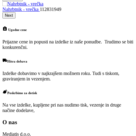
Nahrbtnik - vrečka
112831949
Next
Ugodne cene
Prijazne cene in popusti na izdelke iz naše ponudbe. Trudimo se biti
konkurenčni.
Hitra dobava
Izdelke dobavimo v najkrajšem možnem roku. Tudi s tiskom,
graviranjem in vezenjem.
Poskrbimo za dotisk
Na vse izdelke, kupljene pri nas nudimo tisk, vezenje in druge
načine dodelave,
O nas
Mediatis d.o.o.