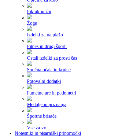
Piknik in žar
Žoge
Izdelki za na plažo
Fitnes in drugi športi
Ostali izdelki za prosti čas
Sončna očala in krpice
Potovalni dodatki
Pametne ure in pedometri
Medalje in priznanja
Športne brisače
Vse za vrt
Notesniki in pisarniški pripomočki