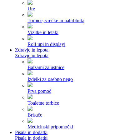
Ure
Torbice, vrečke in nahrbtniki
Vizitke in letaki
Roll-upi in displayi
Zdravje in lepota
Zdravje in lepota
Balzami za ustnice
Izdelki za osebno nego
Prva pomoč
Toaletne torbice
Brisače
Medicinski pripomočki
Pisala in dodatki
Pisala in dodatki