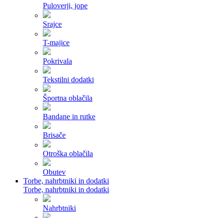
Puloverji, jope
Srajce
T-majice
Pokrivala
Tekstilni dodatki
Športna oblačila
Bandane in rutke
Brisače
Otroška oblačila
Obutev
Torbe, nahrbtniki in dodatki
Torbe, nahrbtniki in dodatki
Nahrbtniki