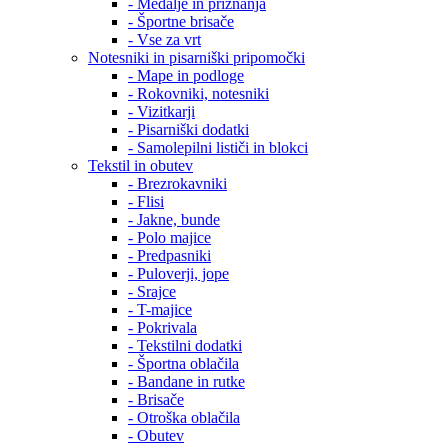
- Medalje in priznanja
- Športne brisače
- Vse za vrt
Notesniki in pisarniški pripomočki
- Mape in podloge
- Rokovniki, notesniki
- Vizitkarji
- Pisarniški dodatki
- Samolepilni lističi in blokci
Tekstil in obutev
- Brezrokavniki
- Flisi
- Jakne, bunde
- Polo majice
- Predpasniki
- Puloverji, jope
- Srajce
- T-majice
- Pokrivala
- Tekstilni dodatki
- Športna oblačila
- Bandane in rutke
- Brisače
- Otroška oblačila
- Obutev