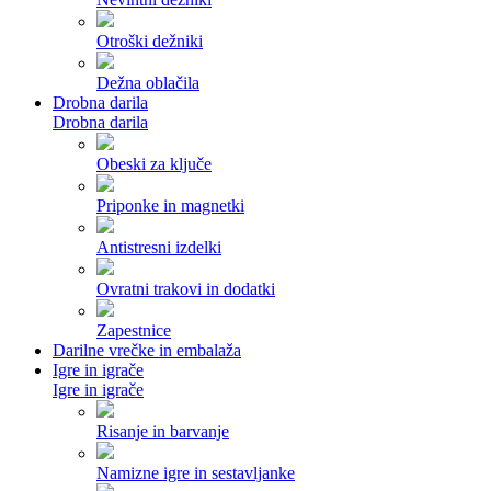
Otroški dežniki
Dežna oblačila
Drobna darila
Drobna darila
Obeski za ključe
Priponke in magnetki
Antistresni izdelki
Ovratni trakovi in dodatki
Zapestnice
Darilne vrečke in embalaža
Igre in igrače
Igre in igrače
Risanje in barvanje
Namizne igre in sestavljanke