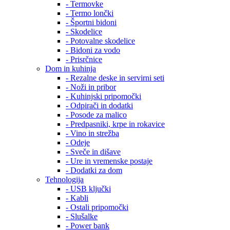
- Termovke
- Termo lončki
- Športni bidoni
- Skodelice
- Potovalne skodelice
- Bidoni za vodo
- Prisrčnice
Dom in kuhinja
- Rezalne deske in servirni seti
- Noži in pribor
- Kuhinjski pripomočki
- Odpirači in dodatki
- Posode za malico
- Predpasniki, krpe in rokavice
- Vino in strežba
- Odeje
- Sveče in dišave
- Ure in vremenske postaje
- Dodatki za dom
Tehnologija
- USB ključki
- Kabli
- Ostali pripomočki
- Slušalke
- Power bank