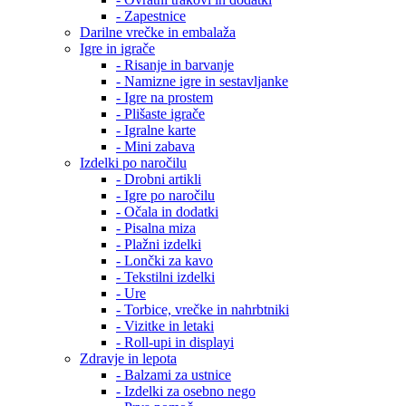
- Zapestnice
Darilne vrečke in embalaža
Igre in igrače
- Risanje in barvanje
- Namizne igre in sestavljanke
- Igre na prostem
- Plišaste igrače
- Igralne karte
- Mini zabava
Izdelki po naročilu
- Drobni artikli
- Igre po naročilu
- Očala in dodatki
- Pisalna miza
- Plažni izdelki
- Lončki za kavo
- Tekstilni izdelki
- Ure
- Torbice, vrečke in nahrbtniki
- Vizitke in letaki
- Roll-upi in displayi
Zdravje in lepota
- Balzami za ustnice
- Izdelki za osebno nego