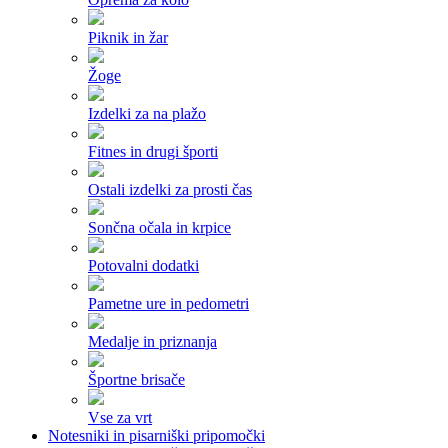
Piknik in žar
Žoge
Izdelki za na plažo
Fitnes in drugi športi
Ostali izdelki za prosti čas
Sončna očala in krpice
Potovalni dodatki
Pametne ure in pedometri
Medalje in priznanja
Športne brisače
Vse za vrt
Notesniki in pisarniški pripomočki