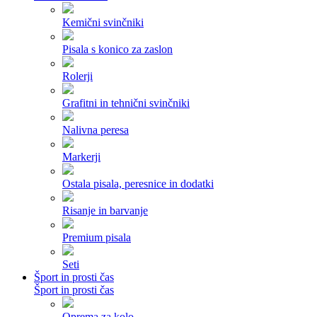
Kemični svinčniki
Pisala s konico za zaslon
Rolerji
Grafitni in tehnični svinčniki
Nalivna peresa
Markerji
Ostala pisala, peresnice in dodatki
Risanje in barvanje
Premium pisala
Seti
Šport in prosti čas
Šport in prosti čas
Oprema za kolo