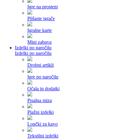
Igre na prostem
Plišaste igrače
Igralne karte
Mini zabava
Izdelki po naročilu
Izdelki po naročilu
Drobni artikli
Igre po naročilu
Očala in dodatki
Pisalna miza
Plažni izdelki
Lončki za kavo
Tekstilni izdelki