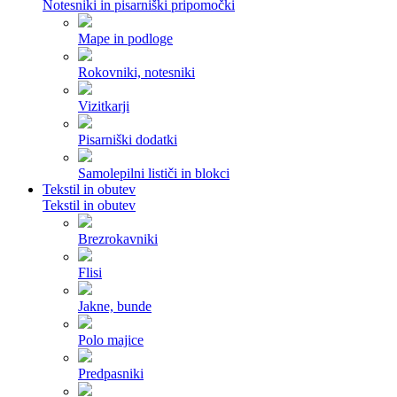
Notesniki in pisarniški pripomočki
Mape in podloge
Rokovniki, notesniki
Vizitkarji
Pisarniški dodatki
Samolepilni lističi in blokci
Tekstil in obutev
Tekstil in obutev
Brezrokavniki
Flisi
Jakne, bunde
Polo majice
Predpasniki