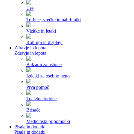
Ure
Torbice, vrečke in nahrbtniki
Vizitke in letaki
Roll-upi in displayi
Zdravje in lepota
Zdravje in lepota
Balzami za ustnice
Izdelki za osebno nego
Prva pomoč
Toaletne torbice
Brisače
Medicinski pripomočki
Pisala in dodatki
Pisala in dodatki