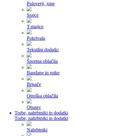
Puloverji, jope
Srajce
T-majice
Pokrivala
Tekstilni dodatki
Športna oblačila
Bandane in rutke
Brisače
Otroška oblačila
Obutev
Torbe, nahrbtniki in dodatki
Torbe, nahrbtniki in dodatki
Nahrbtniki