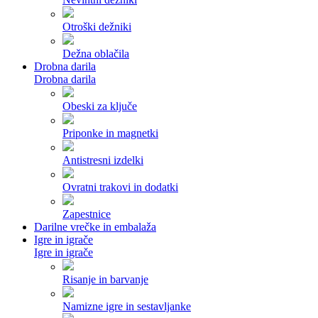
Otroški dežniki
Dežna oblačila
Drobna darila
Drobna darila
Obeski za ključe
Priponke in magnetki
Antistresni izdelki
Ovratni trakovi in dodatki
Zapestnice
Darilne vrečke in embalaža
Igre in igrače
Igre in igrače
Risanje in barvanje
Namizne igre in sestavljanke