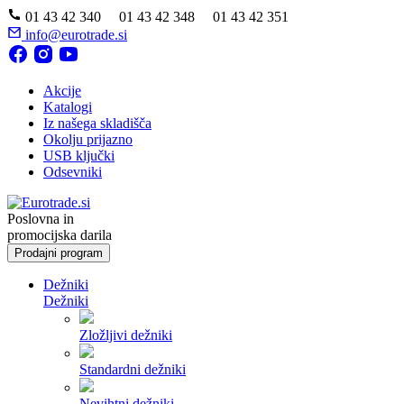
01 43 42 340 01 43 42 348 01 43 42 351
info@eurotrade.si
Akcije
Katalogi
Iz našega skladišča
Okolju prijazno
USB ključki
Odsevniki
Poslovna in
promocijska darila
Prodajni program
Dežniki
Dežniki
Zložljivi dežniki
Standardni dežniki
Nevihtni dežniki