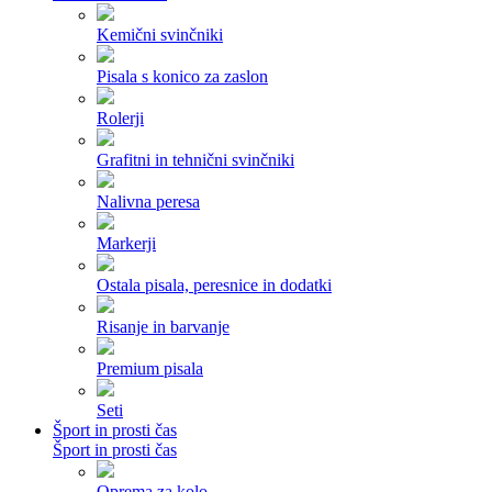
Kemični svinčniki
Pisala s konico za zaslon
Rolerji
Grafitni in tehnični svinčniki
Nalivna peresa
Markerji
Ostala pisala, peresnice in dodatki
Risanje in barvanje
Premium pisala
Seti
Šport in prosti čas
Šport in prosti čas
Oprema za kolo