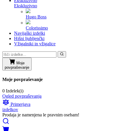
Ekskluzivno
Ekskluzivno
Hugo Boss
Colorissimo
Navijaški izdelki
Hišni ljubljenčki
Vžigalniki in vžigalice
Moje
povpraševanje
Moje povpraševanje
0 Izdelek(i)
Ogled povpraševanja
Primerjava
izdelkov
Prodaja je namenjena le pravnim osebam!