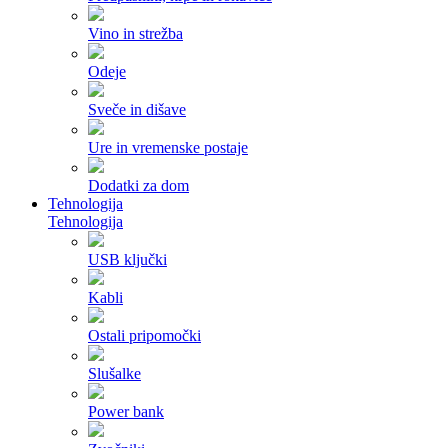
Vino in strežba
Odeje
Sveče in dišave
Ure in vremenske postaje
Dodatki za dom
Tehnologija
Tehnologija
USB ključki
Kabli
Ostali pripomočki
Slušalke
Power bank