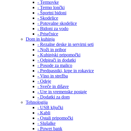
- Termovke
- Termo lončki
- Športni bidoni
- Skodelice
- Potovalne skodelice
- Bidoni za vodo
- Prisrčnice
Dom in kuhinja
- Rezalne deske in servirni seti
- Noži in pribor
- Kuhinjski pripomočki
- Odpirači in dodatki
- Posode za malico
- Predpasniki, krpe in rokavice
- Vino in strežba
- Odeje
- Sveče in dišave
- Ure in vremenske postaje
- Dodatki za dom
Tehnologija
- USB ključki
- Kabli
- Ostali pripomočki
- Slušalke
- Power bank