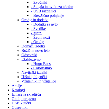
- Zvočniki
- Stojala in ovitki za telefon
- USB razdelilci
- Brezžično polnjenje
Orodje in dodatki
- Dodatki za avto
- Svetilke
- Metri
- Žepni noži
- Orodje
Domači izdelki
Božič in novo leto
Odsevniki
Ekskluzivno
- Hugo Boss
- Colorissimo
Navijaški izdelki
Hišni ljubljenčki
Vžigalniki in vžigalice
Akcije
Katalogi
Iz našega skladišča
Okolju prijazno
USB ključki
Odsevniki