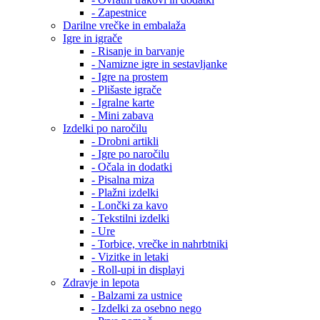
- Zapestnice
Darilne vrečke in embalaža
Igre in igrače
- Risanje in barvanje
- Namizne igre in sestavljanke
- Igre na prostem
- Plišaste igrače
- Igralne karte
- Mini zabava
Izdelki po naročilu
- Drobni artikli
- Igre po naročilu
- Očala in dodatki
- Pisalna miza
- Plažni izdelki
- Lončki za kavo
- Tekstilni izdelki
- Ure
- Torbice, vrečke in nahrbtniki
- Vizitke in letaki
- Roll-upi in displayi
Zdravje in lepota
- Balzami za ustnice
- Izdelki za osebno nego