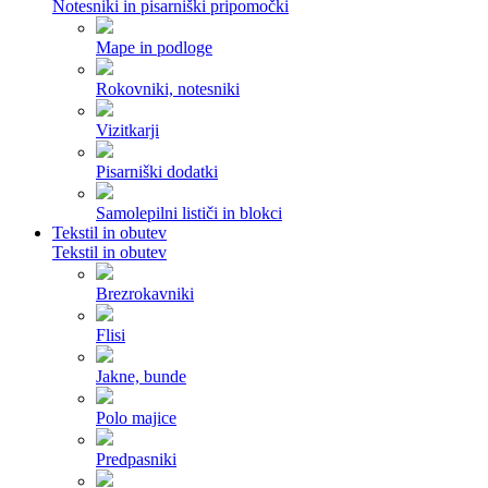
Notesniki in pisarniški pripomočki
Mape in podloge
Rokovniki, notesniki
Vizitkarji
Pisarniški dodatki
Samolepilni lističi in blokci
Tekstil in obutev
Tekstil in obutev
Brezrokavniki
Flisi
Jakne, bunde
Polo majice
Predpasniki