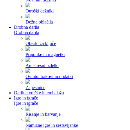
Otroški dežniki
Dežna oblačila
Drobna darila
Drobna darila
Obeski za ključe
Priponke in magnetki
Antistresni izdelki
Ovratni trakovi in dodatki
Zapestnice
Darilne vrečke in embalaža
Igre in igrače
Igre in igrače
Risanje in barvanje
Namizne igre in sestavljanke