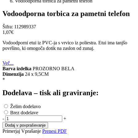
Vodoodporna torbica za pametni telefon
Vodoodporna torbica za pametni telefon
Šifra:
112989337
1,07‎€
Vodoodporni etui iz PVC-ja s vrvico iz poliestra. Etui ima tanjšo
površino, ki omogoča dotik na zaslon od zunaj.
Več...
Barva izdelka
PROZORNO BELA
Dimenzija
24 x 9,5CM
*
Dodelava – tisk ali graviranje:
Želim dodelavo
Brez dodelave
-
+
Dodaj v povpraševanje
Primerjaj
Vprašanje
Prenesi PDF