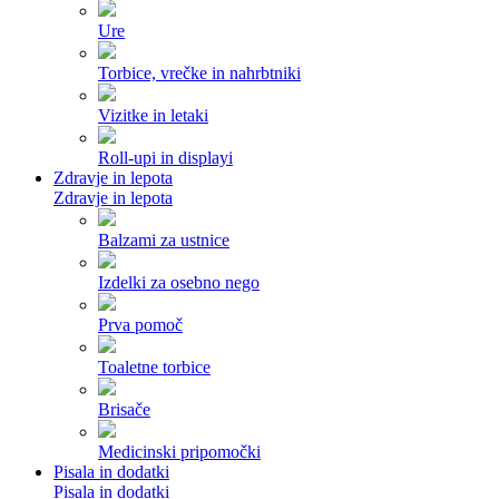
Ure
Torbice, vrečke in nahrbtniki
Vizitke in letaki
Roll-upi in displayi
Zdravje in lepota
Zdravje in lepota
Balzami za ustnice
Izdelki za osebno nego
Prva pomoč
Toaletne torbice
Brisače
Medicinski pripomočki
Pisala in dodatki
Pisala in dodatki