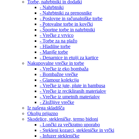
Torbe, nahrbtniki in dodatki
- Nahrbtniki
- Nahrbtniki za prenosnike
- Poslovne in računalniške torbe
- Potovalne torbe in kovčki
- Športne torbe in nahrbtniki
- Vrečke z vrvico
- Torbe za na plažo
- Hladilne torbe
- Manjše torbe
- Denarnice in etuiji za kartice
Nakupovalne vrečke in torbe
- Vrečke iz eko bombaža
- Bombažne vrečke
- Glamour kolekcija
- Vrečke iz jute, plute in bambusa
- Vrečke iz recikliranih materialov
- Vrečke iz umetnih materialov
- Zložljive vrečke
Iz našega skladišča
Okolju prijazno
Skodelice, stekleničke, termo bidoni
- Lončki za večkratno uporabo
- Stekleni kozarci, stekleničke in vrčki
- Infuzer stekleničke