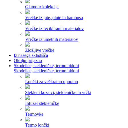
Glamour kolekcija
Vrečke iz jute, plute in bambusa
Vrečke iz recikliranih materialov
Vrečke iz umetnih materialov
Zložljive vrečke
Iz našega skladišča
Okolju prijazno
Skodelice, stekleničke, termo bidoni
Skodelice, stekleničke, termo bidoni
Lončki za večkratno uporabo
Stekleni kozarci, stekleničke in vrčki
Infuzer stekleničke
Termovke
Termo lončki