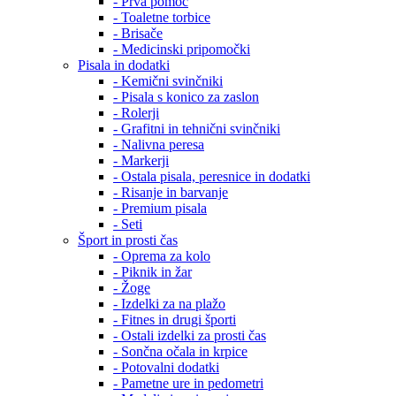
- Prva pomoč
- Toaletne torbice
- Brisače
- Medicinski pripomočki
Pisala in dodatki
- Kemični svinčniki
- Pisala s konico za zaslon
- Rolerji
- Grafitni in tehnični svinčniki
- Nalivna peresa
- Markerji
- Ostala pisala, peresnice in dodatki
- Risanje in barvanje
- Premium pisala
- Seti
Šport in prosti čas
- Oprema za kolo
- Piknik in žar
- Žoge
- Izdelki za na plažo
- Fitnes in drugi športi
- Ostali izdelki za prosti čas
- Sončna očala in krpice
- Potovalni dodatki
- Pametne ure in pedometri