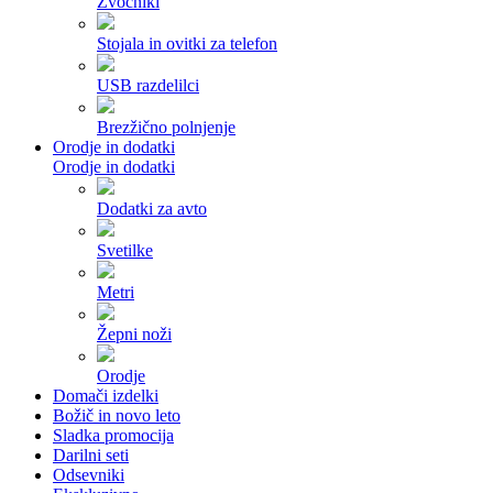
Zvočniki
Stojala in ovitki za telefon
USB razdelilci
Brezžično polnjenje
Orodje in dodatki
Orodje in dodatki
Dodatki za avto
Svetilke
Metri
Žepni noži
Orodje
Domači izdelki
Božič in novo leto
Sladka promocija
Darilni seti
Odsevniki