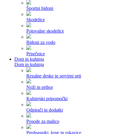
Športni bidoni
Skodelice
Potovalne skodelice
Bidoni za vodo
Prisrčnice
Dom in kuhinja
Dom in kuhinja
Rezalne deske in servirni seti
Noži in pribor
Kuhinjski pripomočki
Odpirači in dodatki
Posode za malico
Predpasniki, krpe in rokavice