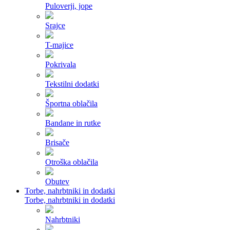
Puloverji, jope
Srajce
T-majice
Pokrivala
Tekstilni dodatki
Športna oblačila
Bandane in rutke
Brisače
Otroška oblačila
Obutev
Torbe, nahrbtniki in dodatki
Torbe, nahrbtniki in dodatki
Nahrbtniki