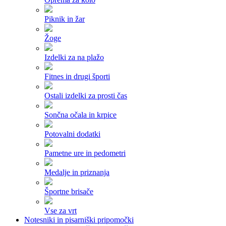
Piknik in žar
Žoge
Izdelki za na plažo
Fitnes in drugi športi
Ostali izdelki za prosti čas
Sončna očala in krpice
Potovalni dodatki
Pametne ure in pedometri
Medalje in priznanja
Športne brisače
Vse za vrt
Notesniki in pisarniški pripomočki