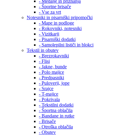
- Medalje in priznanja
- Športne brisače
- Vse za vrt
Notesniki in pisarniški pripomočki
- Mape in podloge
- Rokovniki, notesniki
- Vizitkarji
- Pisarniški dodatki
- Samolepilni lističi in blokci
Tekstil in obutev
- Brezrokavniki
- Flisi
- Jakne, bunde
- Polo majice
- Predpasniki
- Puloverji, jope
- Srajce
- T-majice
- Pokrivala
- Tekstilni dodatki
- Športna oblačila
- Bandane in rutke
- Brisače
- Otroška oblačila
- Obutev