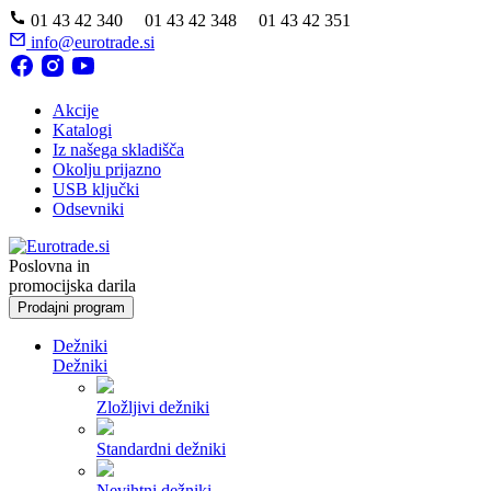
01 43 42 340 01 43 42 348 01 43 42 351
info@eurotrade.si
Akcije
Katalogi
Iz našega skladišča
Okolju prijazno
USB ključki
Odsevniki
Poslovna in
promocijska darila
Prodajni program
Dežniki
Dežniki
Zložljivi dežniki
Standardni dežniki
Nevihtni dežniki