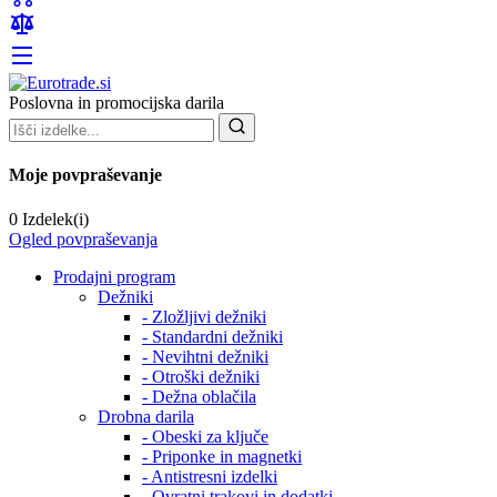
Poslovna in promocijska darila
Moje povpraševanje
0 Izdelek(i)
Ogled povpraševanja
Prodajni program
Dežniki
- Zložljivi dežniki
- Standardni dežniki
- Nevihtni dežniki
- Otroški dežniki
- Dežna oblačila
Drobna darila
- Obeski za ključe
- Priponke in magnetki
- Antistresni izdelki
- Ovratni trakovi in dodatki