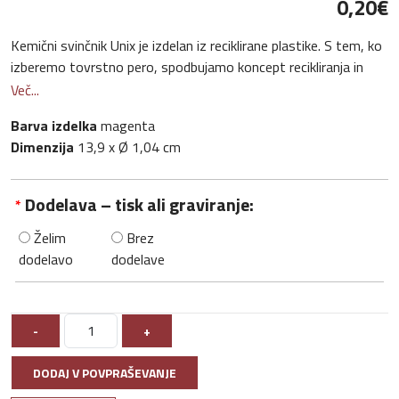
0,20‎€
Kemični svinčnik Unix je izdelan iz reciklirane plastike. S tem, ko
izberemo tovrstno pero, spodbujamo koncept recikliranja in
spodbujamo posameznike ter podjetja, da v svojem
Več...
vsakdanjem življenju izberejo bolj trajnostne možnosti. Barva
Barva izdelka
magenta
črnila: modra. Dolžina pisanja: 500 metrov. Velikost konice: 1,0
Dimenzija
13,9 x Ø 1,04 cm
mm. Recikliran ABS plastika.
Dodelava – tisk ali graviranje:
*
Želim
Brez
dodelavo
dodelave
-
+
DODAJ V POVPRAŠEVANJE