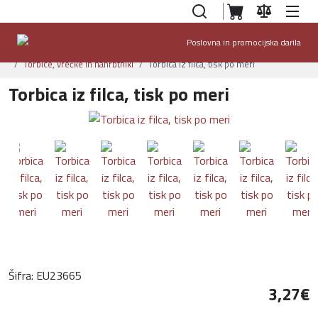
Poslovna in promocijska darila
Domov
Ponudba
Izdelki po naročilu
Torbice, vrečke in nahrbtniki
Torbica iz filca, tisk po meri
Torbica iz filca, tisk po meri
Šifra:
EU23665
3,27‎€