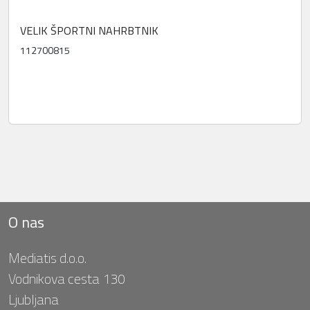
VELIK ŠPORTNI NAHRBTNIK
112700815
O nas
Mediatis d.o.o.
Vodnikova cesta 130
Ljubljana