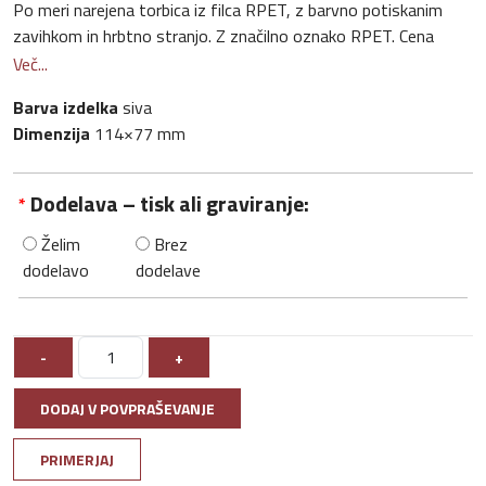
Po meri narejena torbica iz filca RPET, z barvno potiskanim
zavihkom in hrbtno stranjo. Z značilno oznako RPET. Cena
vključuje sublimacijski tisk. Dimenzija: 114 x 77 mm Minimalno
Več...
naročilo: 50 kosov
Barva izdelka
siva
Za strošek tiska izračunamo le ceno priprave tiskarskega
Dimenzija
114×77 mm
stroja, ki je lahko pri različnih tiskih različna.
Dodelava – tisk ali graviranje:
*
Želim
Brez
dodelavo
dodelave
-
+
DODAJ V POVPRAŠEVANJE
PRIMERJAJ