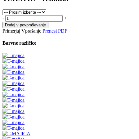
-
+
Dodaj v povpraševanje
Primerjaj
Vprašanje
Prenesi PDF
Barvne različice