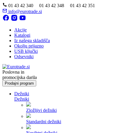
01 43 42 340 01 43 42 348 01 43 42 351
info@eurotrade.si
Akcije
Katalogi
Iz našega skladišča
Okolju prijazno
USB ključki
Odsevniki
Poslovna in
promocijska darila
Prodajni program
Dežniki
Dežniki
Zložljivi dežniki
Standardni dežniki
Nevihtni dežniki