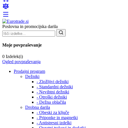
Poslovna in promocijska darila
Moje povpraševanje
0 Izdelek(i)
Ogled povpraševanja
Prodajni program
Dežniki
- Zložljivi dežniki
- Standardni dežniki
- Nevihtni dežniki
- Otroški dežniki
- Dežna oblačila
Drobna darila
- Obeski za ključe
- Priponke in magnetki
- Antistresni izdelki
- Ovratni trakovi in dodatki