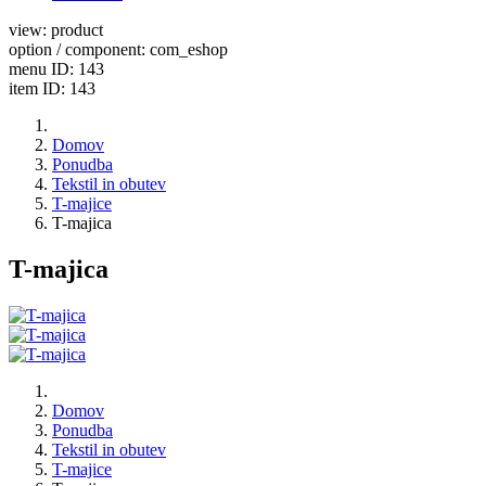
view: product
option / component: com_eshop
menu ID: 143
item ID: 143
Domov
Ponudba
Tekstil in obutev
T-majice
T-majica
T-majica
Domov
Ponudba
Tekstil in obutev
T-majice