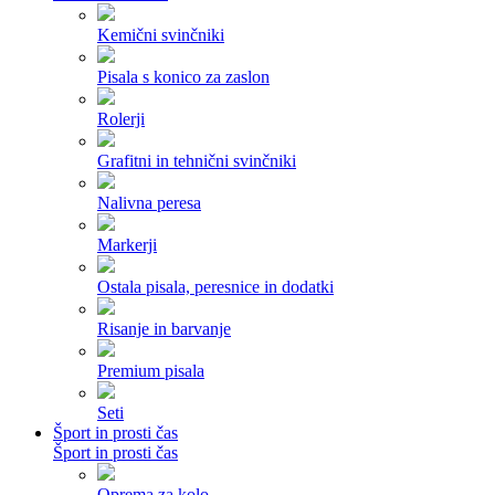
Kemični svinčniki
Pisala s konico za zaslon
Rolerji
Grafitni in tehnični svinčniki
Nalivna peresa
Markerji
Ostala pisala, peresnice in dodatki
Risanje in barvanje
Premium pisala
Seti
Šport in prosti čas
Šport in prosti čas
Oprema za kolo