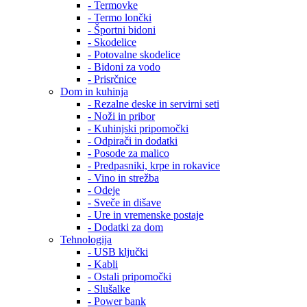
- Termovke
- Termo lončki
- Športni bidoni
- Skodelice
- Potovalne skodelice
- Bidoni za vodo
- Prisrčnice
Dom in kuhinja
- Rezalne deske in servirni seti
- Noži in pribor
- Kuhinjski pripomočki
- Odpirači in dodatki
- Posode za malico
- Predpasniki, krpe in rokavice
- Vino in strežba
- Odeje
- Sveče in dišave
- Ure in vremenske postaje
- Dodatki za dom
Tehnologija
- USB ključki
- Kabli
- Ostali pripomočki
- Slušalke
- Power bank