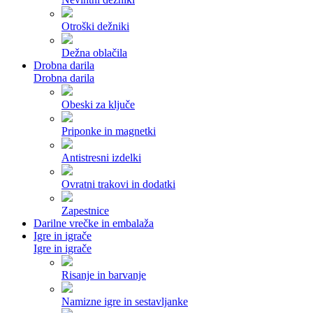
Otroški dežniki
Dežna oblačila
Drobna darila
Drobna darila
Obeski za ključe
Priponke in magnetki
Antistresni izdelki
Ovratni trakovi in dodatki
Zapestnice
Darilne vrečke in embalaža
Igre in igrače
Igre in igrače
Risanje in barvanje
Namizne igre in sestavljanke