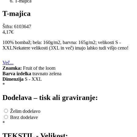
T-majica
T-majica
Šifra:
6103647
4,17‎€
100% bombaž; bela: 160g/m2, barvna: 165g/m2; velikosti S -
XXLNekatere velikosti (3XL in več) imajo lahko tudi višjo ceno!
Več...
Znamka:
Fruit of the loom
Barva izdelka
travnato zelena
Dimenzija
S - XXL
*
Dodelava – tisk ali graviranje:
Želim dodelavo
Brez dodelave
*
TEKSTIL - Velikost: