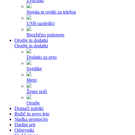
Zvočniki
Stojala in ovitki za telefon
USB razdelilci
Brezžično polnjenje
Orodje in dodatki
Orodje in dodatki
Dodatki za avto
Svetilke
Metri
Žepni noži
Orodje
Domači izdelki
Božič in novo leto
Sladka promocija
Darilni seti
Odsevniki