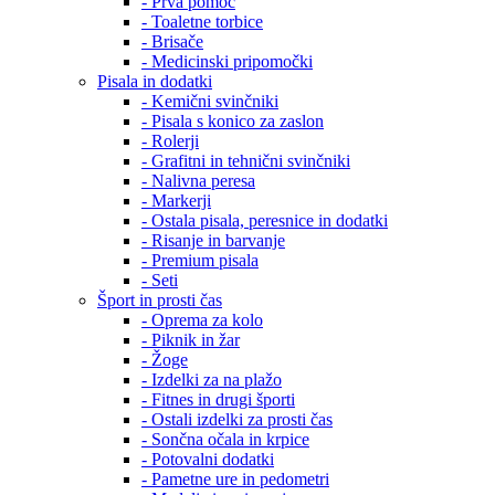
- Prva pomoč
- Toaletne torbice
- Brisače
- Medicinski pripomočki
Pisala in dodatki
- Kemični svinčniki
- Pisala s konico za zaslon
- Rolerji
- Grafitni in tehnični svinčniki
- Nalivna peresa
- Markerji
- Ostala pisala, peresnice in dodatki
- Risanje in barvanje
- Premium pisala
- Seti
Šport in prosti čas
- Oprema za kolo
- Piknik in žar
- Žoge
- Izdelki za na plažo
- Fitnes in drugi športi
- Ostali izdelki za prosti čas
- Sončna očala in krpice
- Potovalni dodatki
- Pametne ure in pedometri