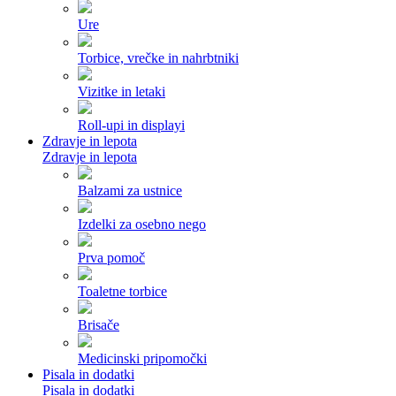
Ure
Torbice, vrečke in nahrbtniki
Vizitke in letaki
Roll-upi in displayi
Zdravje in lepota
Zdravje in lepota
Balzami za ustnice
Izdelki za osebno nego
Prva pomoč
Toaletne torbice
Brisače
Medicinski pripomočki
Pisala in dodatki
Pisala in dodatki