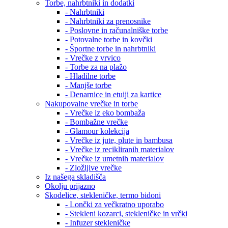
Torbe, nahrbtniki in dodatki
- Nahrbtniki
- Nahrbtniki za prenosnike
- Poslovne in računalniške torbe
- Potovalne torbe in kovčki
- Športne torbe in nahrbtniki
- Vrečke z vrvico
- Torbe za na plažo
- Hladilne torbe
- Manjše torbe
- Denarnice in etuiji za kartice
Nakupovalne vrečke in torbe
- Vrečke iz eko bombaža
- Bombažne vrečke
- Glamour kolekcija
- Vrečke iz jute, plute in bambusa
- Vrečke iz recikliranih materialov
- Vrečke iz umetnih materialov
- Zložljive vrečke
Iz našega skladišča
Okolju prijazno
Skodelice, stekleničke, termo bidoni
- Lončki za večkratno uporabo
- Stekleni kozarci, stekleničke in vrčki
- Infuzer stekleničke