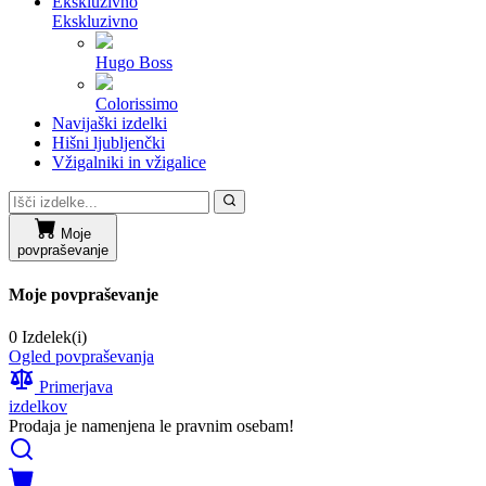
Ekskluzivno
Ekskluzivno
Hugo Boss
Colorissimo
Navijaški izdelki
Hišni ljubljenčki
Vžigalniki in vžigalice
Moje
povpraševanje
Moje povpraševanje
0 Izdelek(i)
Ogled povpraševanja
Primerjava
izdelkov
Prodaja je namenjena le pravnim osebam!