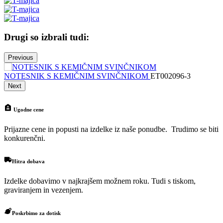
Drugi so izbrali tudi:
Previous
NOTESNIK S KEMIČNIM SVINČNIKOM
ET002096-3
N
Next
Ugodne cene
Prijazne cene in popusti na izdelke iz naše ponudbe. Trudimo se biti
konkurenčni.
Hitra dobava
Izdelke dobavimo v najkrajšem možnem roku. Tudi s tiskom,
graviranjem in vezenjem.
Poskrbimo za dotisk