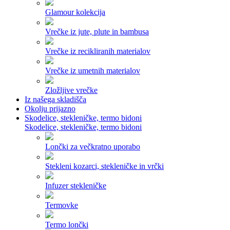
Glamour kolekcija
Vrečke iz jute, plute in bambusa
Vrečke iz recikliranih materialov
Vrečke iz umetnih materialov
Zložljive vrečke
Iz našega skladišča
Okolju prijazno
Skodelice, stekleničke, termo bidoni
Skodelice, stekleničke, termo bidoni
Lončki za večkratno uporabo
Stekleni kozarci, stekleničke in vrčki
Infuzer stekleničke
Termovke
Termo lončki