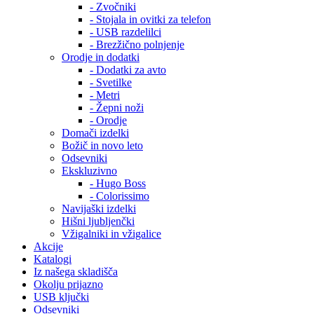
- Zvočniki
- Stojala in ovitki za telefon
- USB razdelilci
- Brezžično polnjenje
Orodje in dodatki
- Dodatki za avto
- Svetilke
- Metri
- Žepni noži
- Orodje
Domači izdelki
Božič in novo leto
Odsevniki
Ekskluzivno
- Hugo Boss
- Colorissimo
Navijaški izdelki
Hišni ljubljenčki
Vžigalniki in vžigalice
Akcije
Katalogi
Iz našega skladišča
Okolju prijazno
USB ključki
Odsevniki