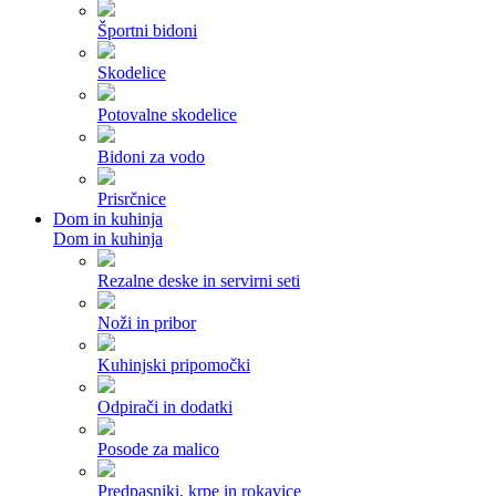
Športni bidoni
Skodelice
Potovalne skodelice
Bidoni za vodo
Prisrčnice
Dom in kuhinja
Dom in kuhinja
Rezalne deske in servirni seti
Noži in pribor
Kuhinjski pripomočki
Odpirači in dodatki
Posode za malico
Predpasniki, krpe in rokavice