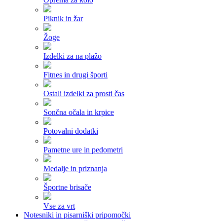
Piknik in žar
Žoge
Izdelki za na plažo
Fitnes in drugi športi
Ostali izdelki za prosti čas
Sončna očala in krpice
Potovalni dodatki
Pametne ure in pedometri
Medalje in priznanja
Športne brisače
Vse za vrt
Notesniki in pisarniški pripomočki