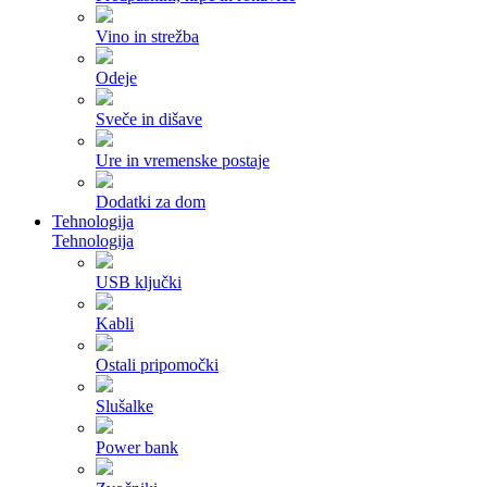
Vino in strežba
Odeje
Sveče in dišave
Ure in vremenske postaje
Dodatki za dom
Tehnologija
Tehnologija
USB ključki
Kabli
Ostali pripomočki
Slušalke
Power bank