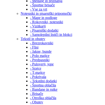
- Medalje in priznanja
- Športne brisače
- Vse za vrt
Notesniki in pisarniški pripomočki
- Mape in podloge
- Rokovniki, notesniki
- Vizitkarji
- Pisarniški dodatki
- Samolepilni lističi in blokci
Tekstil in obutev
- Brezrokavniki
- Flisi
- Jakne, bunde
- Polo majice
- Predpasniki
- Puloverji, jope
- Srajce
- T-majice
- Pokrivala
- Tekstilni dodatki
- Športna oblačila
- Bandane in rutke
- Brisače
- Otroška oblačila
- Obutev