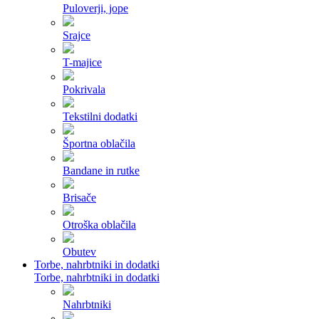
Puloverji, jope
Srajce
T-majice
Pokrivala
Tekstilni dodatki
Športna oblačila
Bandane in rutke
Brisače
Otroška oblačila
Obutev
Torbe, nahrbtniki in dodatki
Torbe, nahrbtniki in dodatki
Nahrbtniki