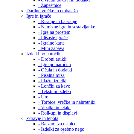
- Zapestnice
Darilne vrečke in embalaža
Igre in igrače
- Risanje in barvanje
- Namizne igre in sestavljanke
- Igre na prostem
- Plišaste igrače
- Igralne karte
- Mini zabava
Izdelki po naročilu
- Drobni artikli
- Igre po naročilu
- Očala in dodatki
- Pisalna miza
- Plažni izdelki
- Lončki za kavo
- Tekstilni izdelki
- Ure
- Torbice, vrečke in nahrbtniki
- Vizitke in letaki
- Roll-upi in displayi
Zdravje in lepota
- Balzami za ustnice
- Izdelki za osebno nego