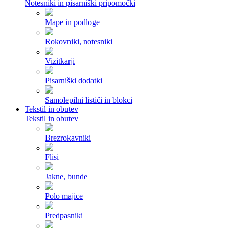
Notesniki in pisarniški pripomočki
Mape in podloge
Rokovniki, notesniki
Vizitkarji
Pisarniški dodatki
Samolepilni lističi in blokci
Tekstil in obutev
Tekstil in obutev
Brezrokavniki
Flisi
Jakne, bunde
Polo majice
Predpasniki