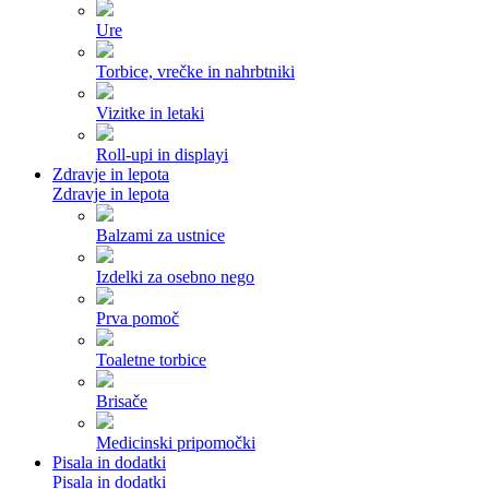
Ure
Torbice, vrečke in nahrbtniki
Vizitke in letaki
Roll-upi in displayi
Zdravje in lepota
Zdravje in lepota
Balzami za ustnice
Izdelki za osebno nego
Prva pomoč
Toaletne torbice
Brisače
Medicinski pripomočki
Pisala in dodatki
Pisala in dodatki