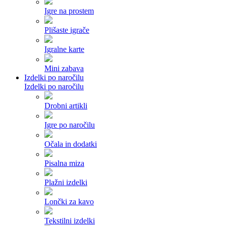
Igre na prostem
Plišaste igrače
Igralne karte
Mini zabava
Izdelki po naročilu
Izdelki po naročilu
Drobni artikli
Igre po naročilu
Očala in dodatki
Pisalna miza
Plažni izdelki
Lončki za kavo
Tekstilni izdelki