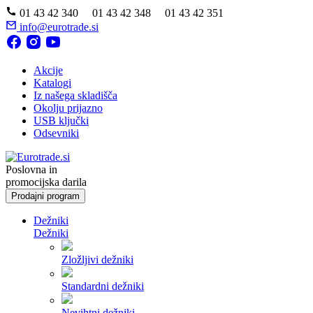
01 43 42 340 01 43 42 348 01 43 42 351
info@eurotrade.si
Akcije
Katalogi
Iz našega skladišča
Okolju prijazno
USB ključki
Odsevniki
Poslovna in
promocijska darila
Prodajni program
Dežniki
Dežniki
Zložljivi dežniki
Standardni dežniki
Nevihtni dežniki