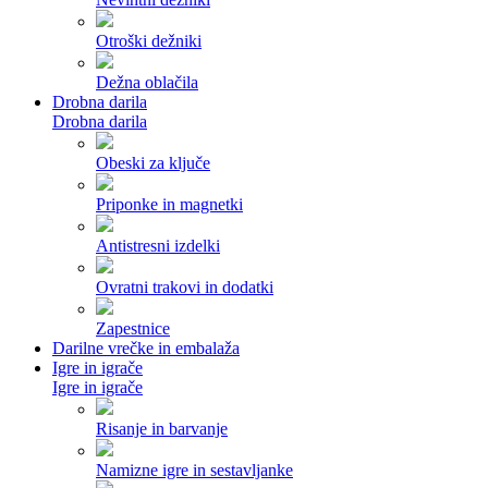
Otroški dežniki
Dežna oblačila
Drobna darila
Drobna darila
Obeski za ključe
Priponke in magnetki
Antistresni izdelki
Ovratni trakovi in dodatki
Zapestnice
Darilne vrečke in embalaža
Igre in igrače
Igre in igrače
Risanje in barvanje
Namizne igre in sestavljanke