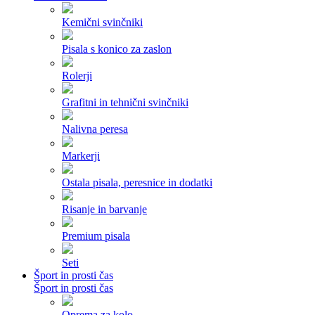
Kemični svinčniki
Pisala s konico za zaslon
Rolerji
Grafitni in tehnični svinčniki
Nalivna peresa
Markerji
Ostala pisala, peresnice in dodatki
Risanje in barvanje
Premium pisala
Seti
Šport in prosti čas
Šport in prosti čas
Oprema za kolo