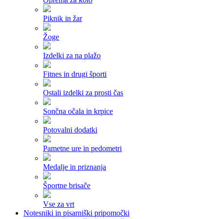
Piknik in žar
Žoge
Izdelki za na plažo
Fitnes in drugi športi
Ostali izdelki za prosti čas
Sončna očala in krpice
Potovalni dodatki
Pametne ure in pedometri
Medalje in priznanja
Športne brisače
Vse za vrt
Notesniki in pisarniški pripomočki