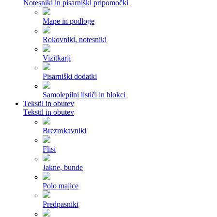
Notesniki in pisarniški pripomočki
Mape in podloge
Rokovniki, notesniki
Vizitkarji
Pisarniški dodatki
Samolepilni lističi in blokci
Tekstil in obutev
Tekstil in obutev
Brezrokavniki
Flisi
Jakne, bunde
Polo majice
Predpasniki