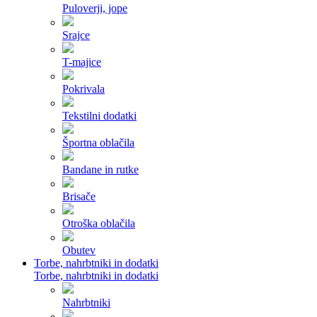
Puloverji, jope
Srajce
T-majice
Pokrivala
Tekstilni dodatki
Športna oblačila
Bandane in rutke
Brisače
Otroška oblačila
Obutev
Torbe, nahrbtniki in dodatki
Torbe, nahrbtniki in dodatki
Nahrbtniki