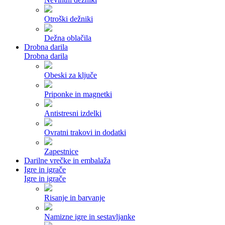
Otroški dežniki
Dežna oblačila
Drobna darila
Drobna darila
Obeski za ključe
Priponke in magnetki
Antistresni izdelki
Ovratni trakovi in dodatki
Zapestnice
Darilne vrečke in embalaža
Igre in igrače
Igre in igrače
Risanje in barvanje
Namizne igre in sestavljanke