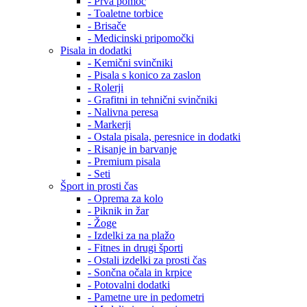
- Prva pomoč
- Toaletne torbice
- Brisače
- Medicinski pripomočki
Pisala in dodatki
- Kemični svinčniki
- Pisala s konico za zaslon
- Rolerji
- Grafitni in tehnični svinčniki
- Nalivna peresa
- Markerji
- Ostala pisala, peresnice in dodatki
- Risanje in barvanje
- Premium pisala
- Seti
Šport in prosti čas
- Oprema za kolo
- Piknik in žar
- Žoge
- Izdelki za na plažo
- Fitnes in drugi športi
- Ostali izdelki za prosti čas
- Sončna očala in krpice
- Potovalni dodatki
- Pametne ure in pedometri