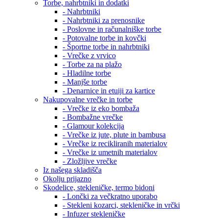
Torbe, nahrbtniki in dodatki
- Nahrbtniki
- Nahrbtniki za prenosnike
- Poslovne in računalniške torbe
- Potovalne torbe in kovčki
- Športne torbe in nahrbtniki
- Vrečke z vrvico
- Torbe za na plažo
- Hladilne torbe
- Manjše torbe
- Denarnice in etuiji za kartice
Nakupovalne vrečke in torbe
- Vrečke iz eko bombaža
- Bombažne vrečke
- Glamour kolekcija
- Vrečke iz jute, plute in bambusa
- Vrečke iz recikliranih materialov
- Vrečke iz umetnih materialov
- Zložljive vrečke
Iz našega skladišča
Okolju prijazno
Skodelice, stekleničke, termo bidoni
- Lončki za večkratno uporabo
- Stekleni kozarci, stekleničke in vrčki
- Infuzer stekleničke