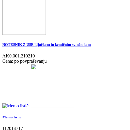
NOTESNIK Z USB ključkom in kemičnim svinčnikom
AK0.001.210210
Cena: po povpraševanju
Memo lističi
112014717