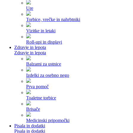
Ure
Torbice, vrečke in nahrbtniki
Vizitke in letaki
Roll-upi in displayi
Zdravje in lepota
Zdravje in lepota
Balzami za ustnice
Izdelki za osebno nego
Prva pomoč
Toaletne torbice
Brisače
Medicinski pripomočki
Pisala in dodatki
Pisala in dodatki