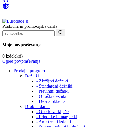
Poslovna in promocijska darila
Moje povpraševanje
0 Izdelek(i)
Ogled povpraševanja
Prodajni program
Dežniki
- Zložljivi dežniki
- Standardni dežniki
- Nevihtni dežniki
- Otroški dežniki
- Dežna oblačila
Drobna darila
- Obeski za ključe
- Priponke in magnetki
- Antistresni izdelki
- Ovratni trakovi in dodatki