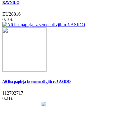
RAVNILO
EU28816
0,16‎€
A6 list papirja iz semen divjih rož ASIDO
112702717
0,21‎€