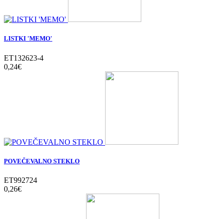
LISTKI 'MEMO'
ET132623-4
0,24‎€
POVEČEVALNO STEKLO
ET992724
0,26‎€