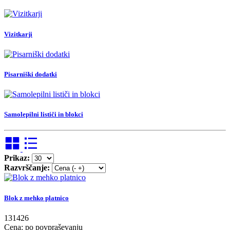
Vizitkarji
Pisarniški dodatki
Samolepilni lističi in blokci
Prikaz:
Razvrščanje:
Blok z mehko platnico
131426
Cena: po povpraševanju