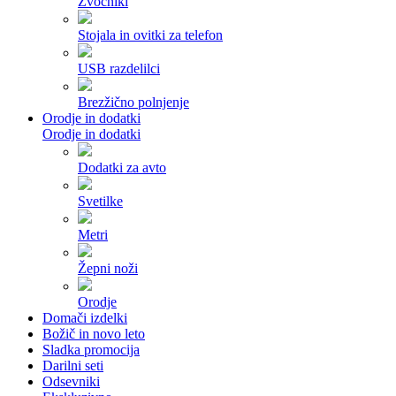
Zvočniki
Stojala in ovitki za telefon
USB razdelilci
Brezžično polnjenje
Orodje in dodatki
Orodje in dodatki
Dodatki za avto
Svetilke
Metri
Žepni noži
Orodje
Domači izdelki
Božič in novo leto
Sladka promocija
Darilni seti
Odsevniki