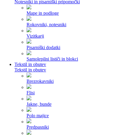
Notesniki in pisarniški pripomočki
Mape in podloge
Rokovniki, notesniki
Vizitkarji
Pisarniški dodatki
Samolepilni lističi in blokci
Tekstil in obutev
Tekstil in obutev
Brezrokavniki
Flisi
Jakne, bunde
Polo majice
Predpasniki