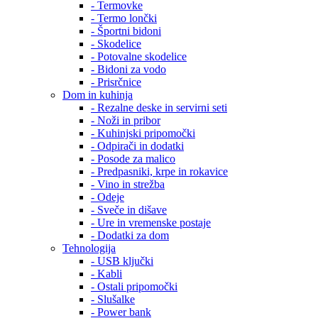
- Termovke
- Termo lončki
- Športni bidoni
- Skodelice
- Potovalne skodelice
- Bidoni za vodo
- Prisrčnice
Dom in kuhinja
- Rezalne deske in servirni seti
- Noži in pribor
- Kuhinjski pripomočki
- Odpirači in dodatki
- Posode za malico
- Predpasniki, krpe in rokavice
- Vino in strežba
- Odeje
- Sveče in dišave
- Ure in vremenske postaje
- Dodatki za dom
Tehnologija
- USB ključki
- Kabli
- Ostali pripomočki
- Slušalke
- Power bank