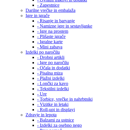
- Zapestnice
Darilne vrečke in embalaža
Igre in igrače
- Risanje in barvanje
- Namizne igre in sestavljanke
- Igre na prostem
- Plišaste igrače
- Igralne karte
- Mini zabava
Izdelki po naročilu
- Drobni artikli
- Igre po naročilu
- Očala in dodatki
- Pisalna miza
- Plažni izdelki
- Lončki za kavo
- Tekstilni izdelki
- Ure
- Torbice, vrečke in nahrbtniki
- Vizitke in letaki
- Roll-upi in displayi
Zdravje in lepota
- Balzami za ustnice
- Izdelki za osebno nego