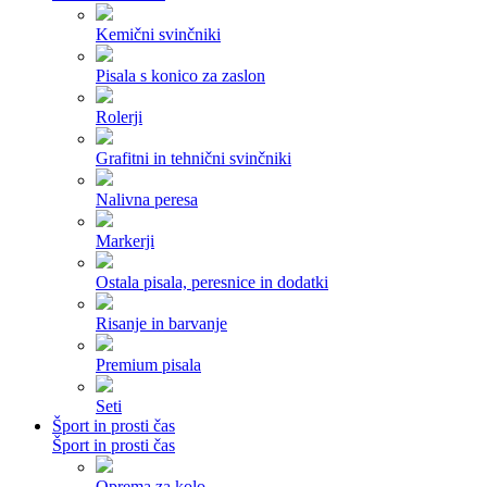
Kemični svinčniki
Pisala s konico za zaslon
Rolerji
Grafitni in tehnični svinčniki
Nalivna peresa
Markerji
Ostala pisala, peresnice in dodatki
Risanje in barvanje
Premium pisala
Seti
Šport in prosti čas
Šport in prosti čas
Oprema za kolo