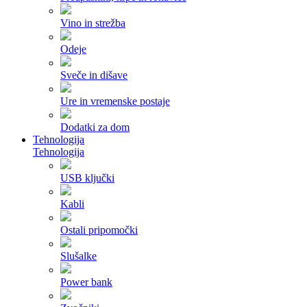
Vino in strežba
Odeje
Sveče in dišave
Ure in vremenske postaje
Dodatki za dom
Tehnologija
Tehnologija
USB ključki
Kabli
Ostali pripomočki
Slušalke
Power bank