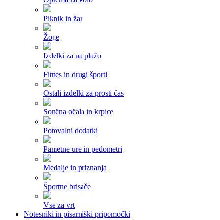
Piknik in žar
Žoge
Izdelki za na plažo
Fitnes in drugi športi
Ostali izdelki za prosti čas
Sončna očala in krpice
Potovalni dodatki
Pametne ure in pedometri
Medalje in priznanja
Športne brisače
Vse za vrt
Notesniki in pisarniški pripomočki