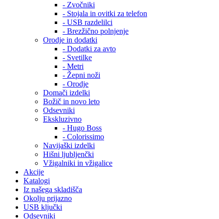
- Zvočniki
- Stojala in ovitki za telefon
- USB razdelilci
- Brezžično polnjenje
Orodje in dodatki
- Dodatki za avto
- Svetilke
- Metri
- Žepni noži
- Orodje
Domači izdelki
Božič in novo leto
Odsevniki
Ekskluzivno
- Hugo Boss
- Colorissimo
Navijaški izdelki
Hišni ljubljenčki
Vžigalniki in vžigalice
Akcije
Katalogi
Iz našega skladišča
Okolju prijazno
USB ključki
Odsevniki