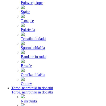
Puloverji, jope
Srajce
T-majice
Pokrivala
Tekstilni dodatki
Športna oblačila
Bandane in rutke
Brisače
Otroška oblačila
Obutev
Torbe, nahrbtniki in dodatki
Torbe, nahrbtniki in dodatki
Nahrbtniki