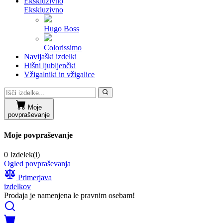
Ekskluzivno
Ekskluzivno
Hugo Boss
Colorissimo
Navijaški izdelki
Hišni ljubljenčki
Vžigalniki in vžigalice
Moje
povpraševanje
Moje povpraševanje
0 Izdelek(i)
Ogled povpraševanja
Primerjava
izdelkov
Prodaja je namenjena le pravnim osebam!