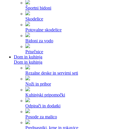
Športni bidoni
Skodelice
Potovalne skodelice
Bidoni za vodo
Prisrčnice
Dom in kuhinja
Dom in kuhinja
Rezalne deske in servirni seti
Noži in pribor
Kuhinjski pripomočki
Odpirači in dodatki
Posode za malico
Predpasniki, krpe in rokavice