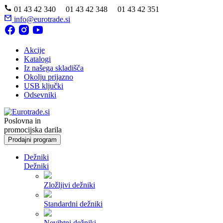
01 43 42 340 01 43 42 348 01 43 42 351
info@eurotrade.si
Akcije
Katalogi
Iz našega skladišča
Okolju prijazno
USB ključki
Odsevniki
Poslovna in
promocijska darila
Prodajni program
Dežniki
Dežniki
Zložljivi dežniki
Standardni dežniki
Nevihtni dežniki