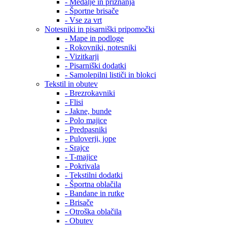
- Medalje in priznanja
- Športne brisače
- Vse za vrt
Notesniki in pisarniški pripomočki
- Mape in podloge
- Rokovniki, notesniki
- Vizitkarji
- Pisarniški dodatki
- Samolepilni lističi in blokci
Tekstil in obutev
- Brezrokavniki
- Flisi
- Jakne, bunde
- Polo majice
- Predpasniki
- Puloverji, jope
- Srajce
- T-majice
- Pokrivala
- Tekstilni dodatki
- Športna oblačila
- Bandane in rutke
- Brisače
- Otroška oblačila
- Obutev