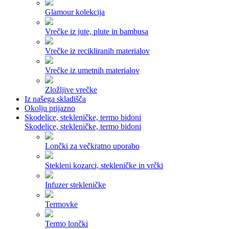
Glamour kolekcija
Vrečke iz jute, plute in bambusa
Vrečke iz recikliranih materialov
Vrečke iz umetnih materialov
Zložljive vrečke
Iz našega skladišča
Okolju prijazno
Skodelice, stekleničke, termo bidoni
Skodelice, stekleničke, termo bidoni
Lončki za večkratno uporabo
Stekleni kozarci, stekleničke in vrčki
Infuzer stekleničke
Termovke
Termo lončki