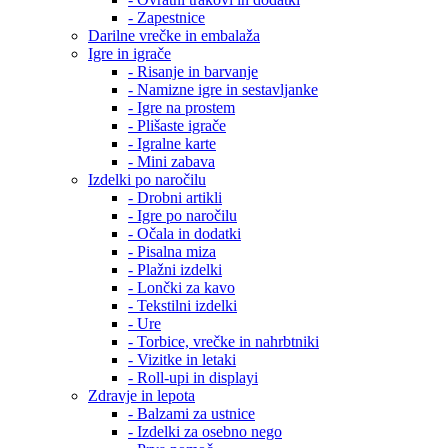
- Zapestnice
Darilne vrečke in embalaža
Igre in igrače
- Risanje in barvanje
- Namizne igre in sestavljanke
- Igre na prostem
- Plišaste igrače
- Igralne karte
- Mini zabava
Izdelki po naročilu
- Drobni artikli
- Igre po naročilu
- Očala in dodatki
- Pisalna miza
- Plažni izdelki
- Lončki za kavo
- Tekstilni izdelki
- Ure
- Torbice, vrečke in nahrbtniki
- Vizitke in letaki
- Roll-upi in displayi
Zdravje in lepota
- Balzami za ustnice
- Izdelki za osebno nego