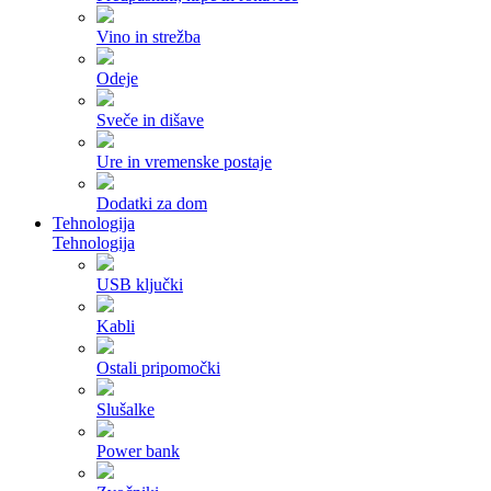
Vino in strežba
Odeje
Sveče in dišave
Ure in vremenske postaje
Dodatki za dom
Tehnologija
Tehnologija
USB ključki
Kabli
Ostali pripomočki
Slušalke
Power bank