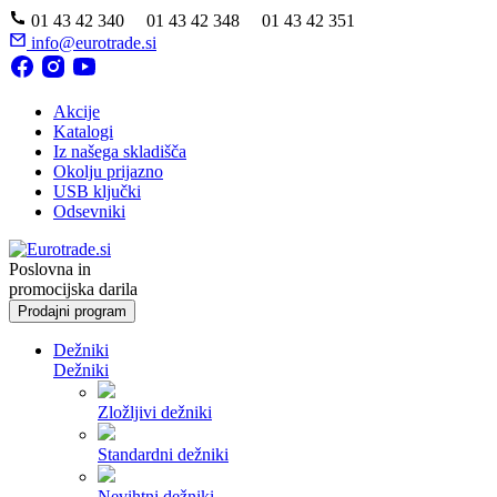
01 43 42 340 01 43 42 348 01 43 42 351
info@eurotrade.si
Akcije
Katalogi
Iz našega skladišča
Okolju prijazno
USB ključki
Odsevniki
Poslovna in
promocijska darila
Prodajni program
Dežniki
Dežniki
Zložljivi dežniki
Standardni dežniki
Nevihtni dežniki