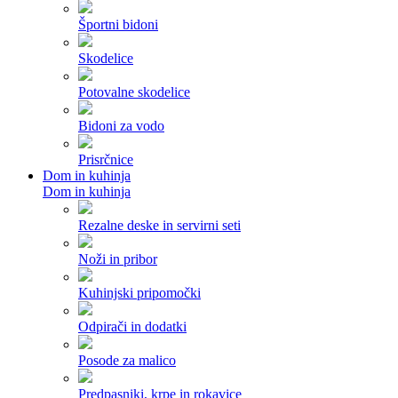
Športni bidoni
Skodelice
Potovalne skodelice
Bidoni za vodo
Prisrčnice
Dom in kuhinja
Dom in kuhinja
Rezalne deske in servirni seti
Noži in pribor
Kuhinjski pripomočki
Odpirači in dodatki
Posode za malico
Predpasniki, krpe in rokavice