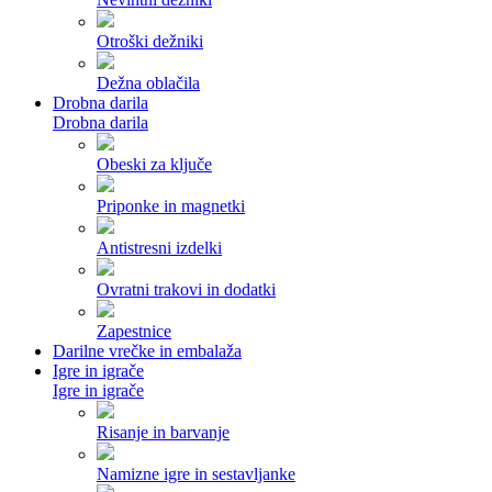
Otroški dežniki
Dežna oblačila
Drobna darila
Drobna darila
Obeski za ključe
Priponke in magnetki
Antistresni izdelki
Ovratni trakovi in dodatki
Zapestnice
Darilne vrečke in embalaža
Igre in igrače
Igre in igrače
Risanje in barvanje
Namizne igre in sestavljanke