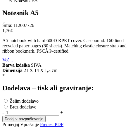
Notesnik A5
Notesnik A5
Šifra:
112007726
1,76‎€
A5 notebook with hard 600D RPET cover. Casebound. 160 lined
recycled paper pages (80 sheets). Matching elastic closure strap and
ribbon bookmark. FSCÂ®-certified
Več...
Barva izdelka
SIVA
Dimenzija
21 X 14 X 1,3 cm
*
Dodelava – tisk ali graviranje:
Želim dodelavo
Brez dodelave
-
+
Dodaj v povpraševanje
Primerjaj
Vprašanje
Prenesi PDF