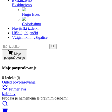
Ekskluzivno
Ekskluzivno
Hugo Boss
Colorissimo
Navijaški izdelki
Hišni ljubljenčki
Vžigalniki in vžigalice
Moje
povpraševanje
Moje povpraševanje
0 Izdelek(i)
Ogled povpraševanja
Primerjava
izdelkov
Prodaja je namenjena le pravnim osebam!