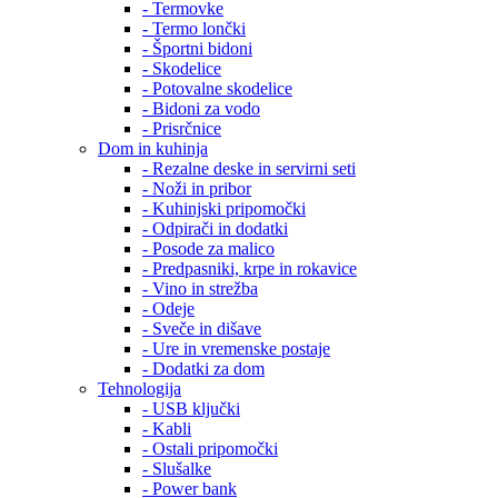
- Termovke
- Termo lončki
- Športni bidoni
- Skodelice
- Potovalne skodelice
- Bidoni za vodo
- Prisrčnice
Dom in kuhinja
- Rezalne deske in servirni seti
- Noži in pribor
- Kuhinjski pripomočki
- Odpirači in dodatki
- Posode za malico
- Predpasniki, krpe in rokavice
- Vino in strežba
- Odeje
- Sveče in dišave
- Ure in vremenske postaje
- Dodatki za dom
Tehnologija
- USB ključki
- Kabli
- Ostali pripomočki
- Slušalke
- Power bank