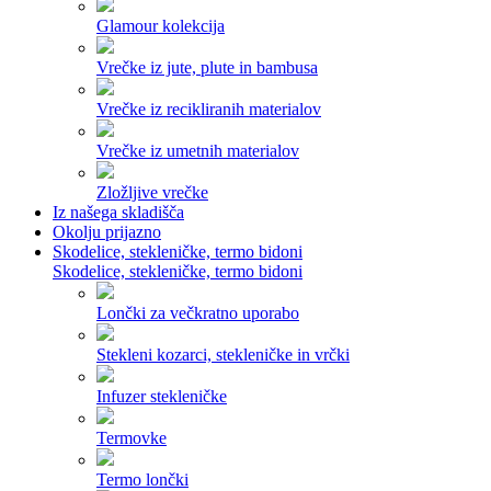
Glamour kolekcija
Vrečke iz jute, plute in bambusa
Vrečke iz recikliranih materialov
Vrečke iz umetnih materialov
Zložljive vrečke
Iz našega skladišča
Okolju prijazno
Skodelice, stekleničke, termo bidoni
Skodelice, stekleničke, termo bidoni
Lončki za večkratno uporabo
Stekleni kozarci, stekleničke in vrčki
Infuzer stekleničke
Termovke
Termo lončki