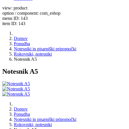
view: product
option / component: com_eshop
menu ID: 143
item ID: 143
Domov
Ponudba
Notesniki in pisarniški pripomočki
Rokovniki, notesniki
Notesnik A5
Notesnik A5
Domov
Ponudba
Notesniki in pisarniški pripomočki
Rokovniki, notesniki