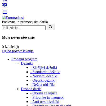
Poslovna in promocijska darila
Moje povpraševanje
0 Izdelek(i)
Ogled povpraševanja
Prodajni program
Dežniki
- Zložljivi dežniki
- Standardni dežniki
- Nevihtni dežniki
- Otroški dežniki
- Dežna oblačila
Drobna darila
- Obeski za ključe
- Priponke in magnetki
- Antistresni izdelki
- Ovratni trakovi in dodatki