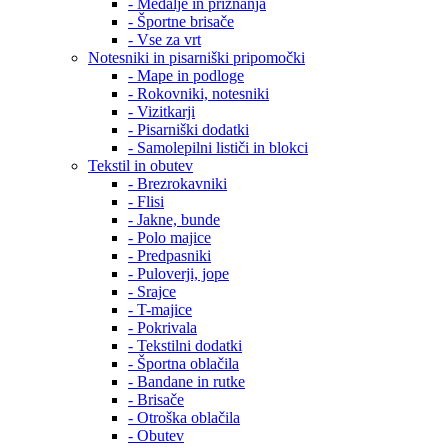
- Medalje in priznanja
- Športne brisače
- Vse za vrt
Notesniki in pisarniški pripomočki
- Mape in podloge
- Rokovniki, notesniki
- Vizitkarji
- Pisarniški dodatki
- Samolepilni lističi in blokci
Tekstil in obutev
- Brezrokavniki
- Flisi
- Jakne, bunde
- Polo majice
- Predpasniki
- Puloverji, jope
- Srajce
- T-majice
- Pokrivala
- Tekstilni dodatki
- Športna oblačila
- Bandane in rutke
- Brisače
- Otroška oblačila
- Obutev