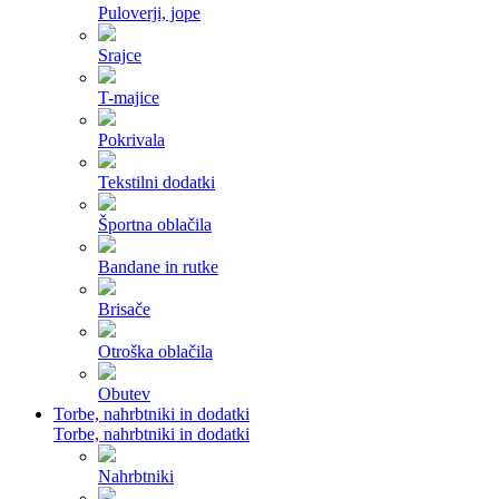
Puloverji, jope
Srajce
T-majice
Pokrivala
Tekstilni dodatki
Športna oblačila
Bandane in rutke
Brisače
Otroška oblačila
Obutev
Torbe, nahrbtniki in dodatki
Torbe, nahrbtniki in dodatki
Nahrbtniki