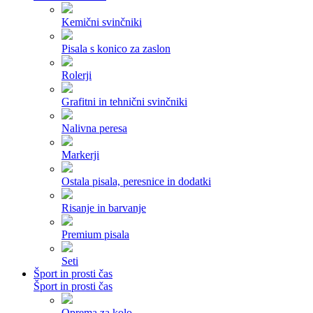
Kemični svinčniki
Pisala s konico za zaslon
Rolerji
Grafitni in tehnični svinčniki
Nalivna peresa
Markerji
Ostala pisala, peresnice in dodatki
Risanje in barvanje
Premium pisala
Seti
Šport in prosti čas
Šport in prosti čas
Oprema za kolo