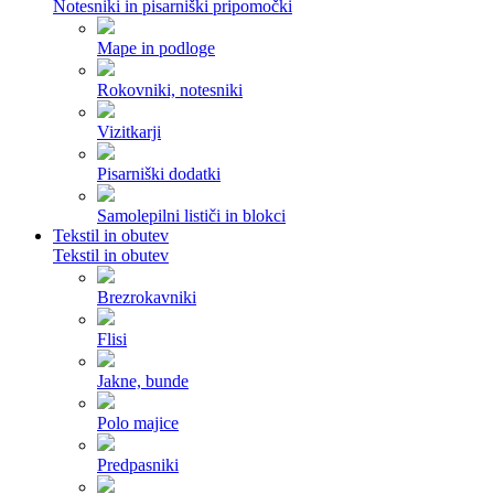
Notesniki in pisarniški pripomočki
Mape in podloge
Rokovniki, notesniki
Vizitkarji
Pisarniški dodatki
Samolepilni lističi in blokci
Tekstil in obutev
Tekstil in obutev
Brezrokavniki
Flisi
Jakne, bunde
Polo majice
Predpasniki