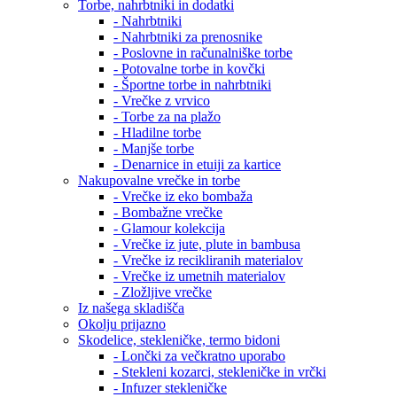
Torbe, nahrbtniki in dodatki
- Nahrbtniki
- Nahrbtniki za prenosnike
- Poslovne in računalniške torbe
- Potovalne torbe in kovčki
- Športne torbe in nahrbtniki
- Vrečke z vrvico
- Torbe za na plažo
- Hladilne torbe
- Manjše torbe
- Denarnice in etuiji za kartice
Nakupovalne vrečke in torbe
- Vrečke iz eko bombaža
- Bombažne vrečke
- Glamour kolekcija
- Vrečke iz jute, plute in bambusa
- Vrečke iz recikliranih materialov
- Vrečke iz umetnih materialov
- Zložljive vrečke
Iz našega skladišča
Okolju prijazno
Skodelice, stekleničke, termo bidoni
- Lončki za večkratno uporabo
- Stekleni kozarci, stekleničke in vrčki
- Infuzer stekleničke