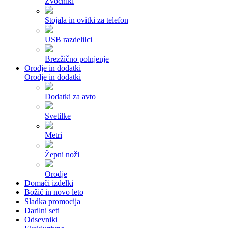
Zvočniki
Stojala in ovitki za telefon
USB razdelilci
Brezžično polnjenje
Orodje in dodatki
Orodje in dodatki
Dodatki za avto
Svetilke
Metri
Žepni noži
Orodje
Domači izdelki
Božič in novo leto
Sladka promocija
Darilni seti
Odsevniki