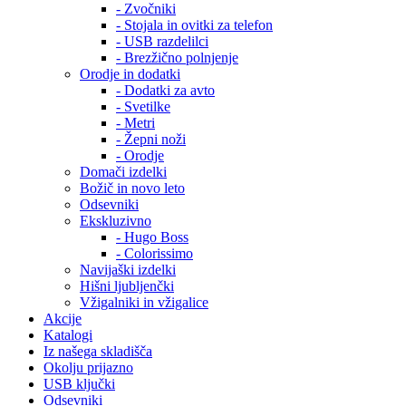
- Zvočniki
- Stojala in ovitki za telefon
- USB razdelilci
- Brezžično polnjenje
Orodje in dodatki
- Dodatki za avto
- Svetilke
- Metri
- Žepni noži
- Orodje
Domači izdelki
Božič in novo leto
Odsevniki
Ekskluzivno
- Hugo Boss
- Colorissimo
Navijaški izdelki
Hišni ljubljenčki
Vžigalniki in vžigalice
Akcije
Katalogi
Iz našega skladišča
Okolju prijazno
USB ključki
Odsevniki