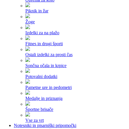
Piknik in žar
Žoge
Izdelki za na plažo
Fitnes in drugi športi
Ostali izdelki za prosti čas
Sončna očala in krpice
Potovalni dodatki
Pametne ure in pedometri
Medalje in priznanja
Športne brisače
Vse za vrt
Notesniki in pisarniški pripomočki