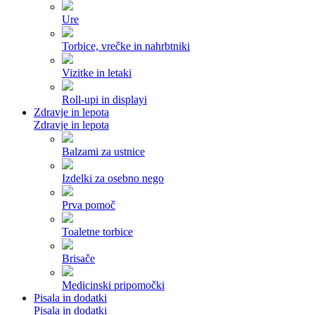
Ure
Torbice, vrečke in nahrbtniki
Vizitke in letaki
Roll-upi in displayi
Zdravje in lepota
Zdravje in lepota
Balzami za ustnice
Izdelki za osebno nego
Prva pomoč
Toaletne torbice
Brisače
Medicinski pripomočki
Pisala in dodatki
Pisala in dodatki