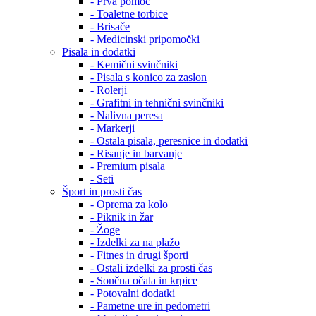
- Prva pomoč
- Toaletne torbice
- Brisače
- Medicinski pripomočki
Pisala in dodatki
- Kemični svinčniki
- Pisala s konico za zaslon
- Rolerji
- Grafitni in tehnični svinčniki
- Nalivna peresa
- Markerji
- Ostala pisala, peresnice in dodatki
- Risanje in barvanje
- Premium pisala
- Seti
Šport in prosti čas
- Oprema za kolo
- Piknik in žar
- Žoge
- Izdelki za na plažo
- Fitnes in drugi športi
- Ostali izdelki za prosti čas
- Sončna očala in krpice
- Potovalni dodatki
- Pametne ure in pedometri