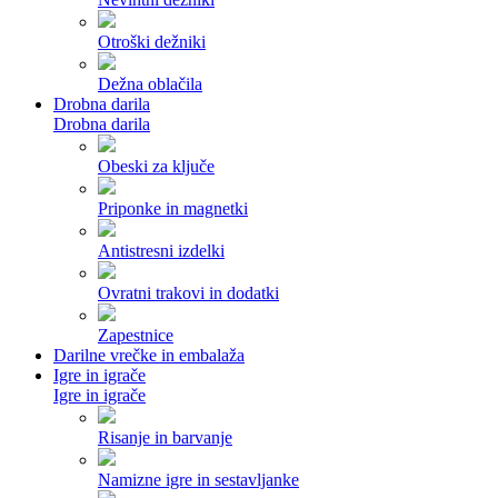
Otroški dežniki
Dežna oblačila
Drobna darila
Drobna darila
Obeski za ključe
Priponke in magnetki
Antistresni izdelki
Ovratni trakovi in dodatki
Zapestnice
Darilne vrečke in embalaža
Igre in igrače
Igre in igrače
Risanje in barvanje
Namizne igre in sestavljanke