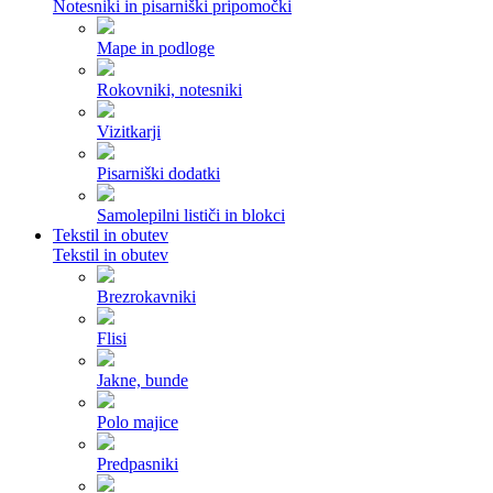
Notesniki in pisarniški pripomočki
Mape in podloge
Rokovniki, notesniki
Vizitkarji
Pisarniški dodatki
Samolepilni lističi in blokci
Tekstil in obutev
Tekstil in obutev
Brezrokavniki
Flisi
Jakne, bunde
Polo majice
Predpasniki