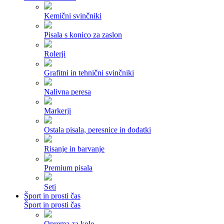
Kemični svinčniki
Pisala s konico za zaslon
Rolerji
Grafitni in tehnični svinčniki
Nalivna peresa
Markerji
Ostala pisala, peresnice in dodatki
Risanje in barvanje
Premium pisala
Seti
Šport in prosti čas
Šport in prosti čas
Oprema za kolo