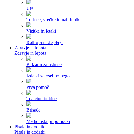
Ure
Torbice, vrečke in nahrbtniki
Vizitke in letaki
Roll-upi in displayi
Zdravje in lepota
Zdravje in lepota
Balzami za ustnice
Izdelki za osebno nego
Prva pomoč
Toaletne torbice
Brisače
Medicinski pripomočki
Pisala in dodatki
Pisala in dodatki