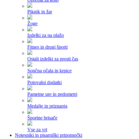
Piknik in žar
Žoge
Izdelki za na plažo
Fitnes in drugi športi
Ostali izdelki za prosti čas
Sončna očala in krpice
Potovalni dodatki
Pametne ure in pedometri
Medalje in priznanja
Športne brisače
Vse za vrt
Notesniki in pisarniški pripomočki