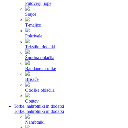
Puloverji, jope
Srajce
T-majice
Pokrivala
Tekstilni dodatki
Športna oblačila
Bandane in rutke
Brisače
Otroška oblačila
Obutev
Torbe, nahrbtniki in dodatki
Torbe, nahrbtniki in dodatki
Nahrbtniki