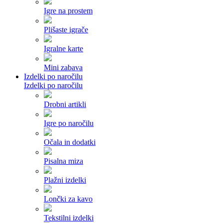
Igre na prostem
Plišaste igrače
Igralne karte
Mini zabava
Izdelki po naročilu
Izdelki po naročilu
Drobni artikli
Igre po naročilu
Očala in dodatki
Pisalna miza
Plažni izdelki
Lončki za kavo
Tekstilni izdelki