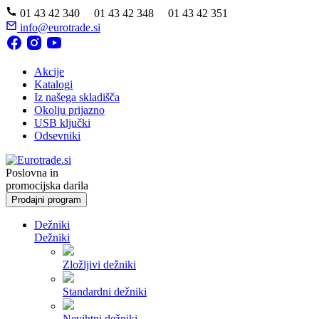
01 43 42 340 01 43 42 348 01 43 42 351
info@eurotrade.si
Akcije
Katalogi
Iz našega skladišča
Okolju prijazno
USB ključki
Odsevniki
Poslovna in
promocijska darila
Prodajni program
Dežniki
Dežniki
Zložljivi dežniki
Standardni dežniki
Nevihtni dežniki