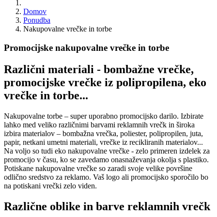
Domov
Ponudba
Nakupovalne vrečke in torbe
Promocijske nakupovalne vrečke in torbe
Različni materiali - bombažne vrečke,
promocijske vrečke iz polipropilena, eko
vrečke in torbe...
Nakupovalne torbe – super uporabno promocijsko darilo. Izbirate
lahko med veliko različnimi barvami reklamnih vrečk in široka
izbira materialov – bombažna vrečka, poliester, polipropilen, juta,
papir, netkani umetni materiali, vrečke iz recikliranih materialov...
Na voljo so tudi eko nakupovalne vrečke - zelo primeren izdelek za
promocijo v času, ko se zavedamo onasnaževanja okolja s plastiko.
Potiskane nakupovalne vrečke so zaradi svoje velike površine
odlično sredstvo za reklamo. Vaš logo ali promocijsko sporočilo bo
na potiskani vrečki zelo viden.
Različne oblike in barve reklamnih vrečk