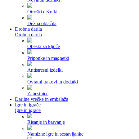
Otroški dežniki
Dežna oblačila
Drobna darila
Drobna darila
Obeski za ključe
Priponke in magnetki
Antistresni izdelki
Ovratni trakovi in dodatki
Zapestnice
Darilne vrečke in embalaža
Igre in igrače
Igre in igrače
Risanje in barvanje
Namizne igre in sestavljanke