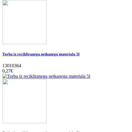
Torba iz recikliranega netkanega materiala 5l
13010364
0,27‎€