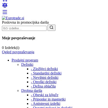
Poslovna in promocijska darila
Moje povpraševanje
0 Izdelek(i)
Ogled povpraševanja
Prodajni program
Dežniki
- Zložljivi dežniki
- Standardni dežniki
- Nevihtni dežniki
- Otroški dežniki
- Dežna oblačila
Drobna darila
- Obeski za ključe
- Priponke in magnetki
- Antistresni izdelki
- Ovratni trakovi in dodatki