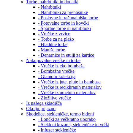
Torbe, nahrbtniki in dodatki
- Nahrbtniki
- Nahrbtniki za prenosnike
- Poslovne in računalniške torbe
- Potovalne torbe in kovčki
- Športne torbe in nahrbtniki
- Vrečke z vrvico
- Torbe za na plažo
- Hladilne torbe
- Manjše torbe
- Denarnice in etuiji za kartice
Nakupovalne vrečke in torbe
- Vrečke iz eko bombaža
- Bombažne vrečke
- Glamour kolekcija
- Vrečke iz jute, plute in bambusa
- Vrečke iz recikliranih materialov
- Vrečke iz umetnih materialov
- Zložljive vrečke
Iz našega skladišča
Okolju prijazno
Skodelice, stekleničke, termo bidoni
- Lončki za večkratno uporabo
- Stekleni kozarci, stekleničke in vrčki
- Infuzer stekleničke