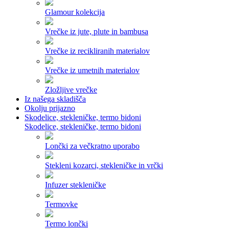
Glamour kolekcija
Vrečke iz jute, plute in bambusa
Vrečke iz recikliranih materialov
Vrečke iz umetnih materialov
Zložljive vrečke
Iz našega skladišča
Okolju prijazno
Skodelice, stekleničke, termo bidoni
Skodelice, stekleničke, termo bidoni
Lončki za večkratno uporabo
Stekleni kozarci, stekleničke in vrčki
Infuzer stekleničke
Termovke
Termo lončki