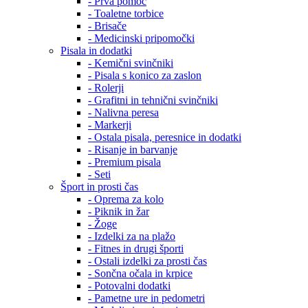
- Prva pomoč
- Toaletne torbice
- Brisače
- Medicinski pripomočki
Pisala in dodatki
- Kemični svinčniki
- Pisala s konico za zaslon
- Rolerji
- Grafitni in tehnični svinčniki
- Nalivna peresa
- Markerji
- Ostala pisala, peresnice in dodatki
- Risanje in barvanje
- Premium pisala
- Seti
Šport in prosti čas
- Oprema za kolo
- Piknik in žar
- Žoge
- Izdelki za na plažo
- Fitnes in drugi športi
- Ostali izdelki za prosti čas
- Sončna očala in krpice
- Potovalni dodatki
- Pametne ure in pedometri