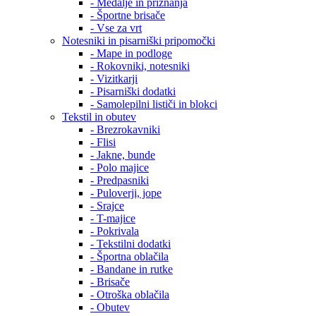
- Medalje in priznanja
- Športne brisače
- Vse za vrt
Notesniki in pisarniški pripomočki
- Mape in podloge
- Rokovniki, notesniki
- Vizitkarji
- Pisarniški dodatki
- Samolepilni lističi in blokci
Tekstil in obutev
- Brezrokavniki
- Flisi
- Jakne, bunde
- Polo majice
- Predpasniki
- Puloverji, jope
- Srajce
- T-majice
- Pokrivala
- Tekstilni dodatki
- Športna oblačila
- Bandane in rutke
- Brisače
- Otroška oblačila
- Obutev