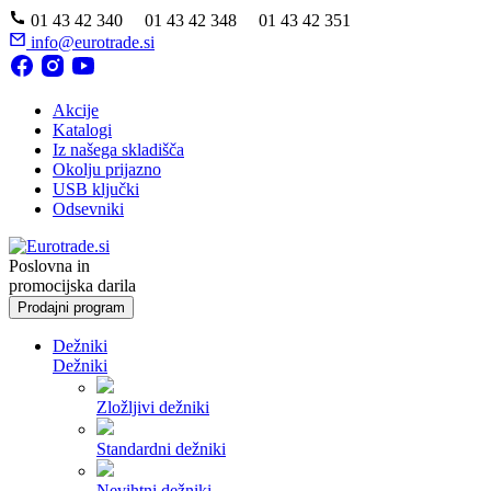
01 43 42 340 01 43 42 348 01 43 42 351
info@eurotrade.si
Akcije
Katalogi
Iz našega skladišča
Okolju prijazno
USB ključki
Odsevniki
Poslovna in
promocijska darila
Prodajni program
Dežniki
Dežniki
Zložljivi dežniki
Standardni dežniki
Nevihtni dežniki