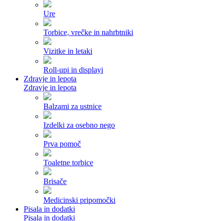
Ure
Torbice, vrečke in nahrbtniki
Vizitke in letaki
Roll-upi in displayi
Zdravje in lepota
Zdravje in lepota
Balzami za ustnice
Izdelki za osebno nego
Prva pomoč
Toaletne torbice
Brisače
Medicinski pripomočki
Pisala in dodatki
Pisala in dodatki