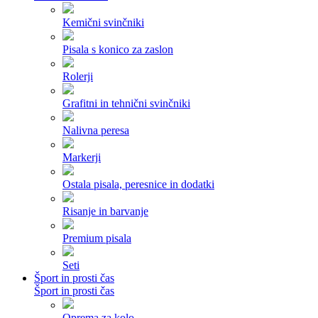
Kemični svinčniki
Pisala s konico za zaslon
Rolerji
Grafitni in tehnični svinčniki
Nalivna peresa
Markerji
Ostala pisala, peresnice in dodatki
Risanje in barvanje
Premium pisala
Seti
Šport in prosti čas
Šport in prosti čas
Oprema za kolo