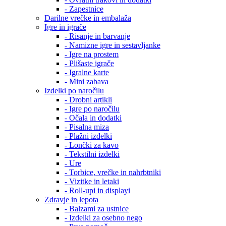
- Zapestnice
Darilne vrečke in embalaža
Igre in igrače
- Risanje in barvanje
- Namizne igre in sestavljanke
- Igre na prostem
- Plišaste igrače
- Igralne karte
- Mini zabava
Izdelki po naročilu
- Drobni artikli
- Igre po naročilu
- Očala in dodatki
- Pisalna miza
- Plažni izdelki
- Lončki za kavo
- Tekstilni izdelki
- Ure
- Torbice, vrečke in nahrbtniki
- Vizitke in letaki
- Roll-upi in displayi
Zdravje in lepota
- Balzami za ustnice
- Izdelki za osebno nego