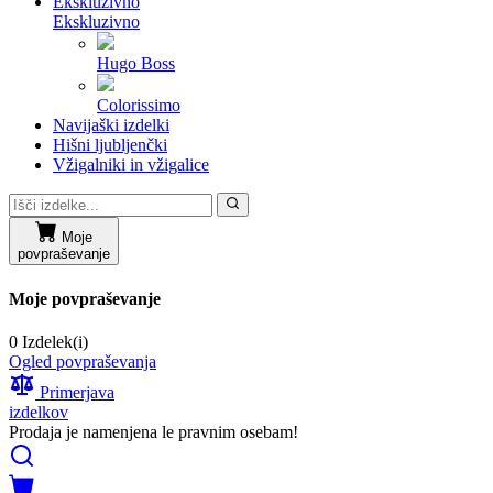
Ekskluzivno
Ekskluzivno
Hugo Boss
Colorissimo
Navijaški izdelki
Hišni ljubljenčki
Vžigalniki in vžigalice
Moje
povpraševanje
Moje povpraševanje
0 Izdelek(i)
Ogled povpraševanja
Primerjava
izdelkov
Prodaja je namenjena le pravnim osebam!