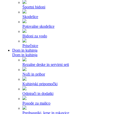
Športni bidoni
Skodelice
Potovalne skodelice
Bidoni za vodo
Prisrčnice
Dom in kuhinja
Dom in kuhinja
Rezalne deske in servirni seti
Noži in pribor
Kuhinjski pripomočki
Odpirači in dodatki
Posode za malico
Predpasniki, krpe in rokavice