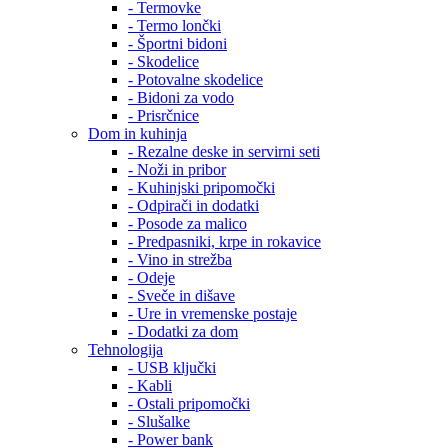
- Termovke
- Termo lončki
- Športni bidoni
- Skodelice
- Potovalne skodelice
- Bidoni za vodo
- Prisrčnice
Dom in kuhinja
- Rezalne deske in servirni seti
- Noži in pribor
- Kuhinjski pripomočki
- Odpirači in dodatki
- Posode za malico
- Predpasniki, krpe in rokavice
- Vino in strežba
- Odeje
- Sveče in dišave
- Ure in vremenske postaje
- Dodatki za dom
Tehnologija
- USB ključki
- Kabli
- Ostali pripomočki
- Slušalke
- Power bank