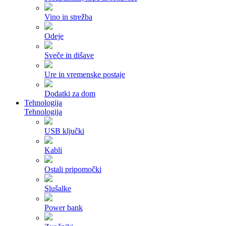
Vino in strežba
Odeje
Sveče in dišave
Ure in vremenske postaje
Dodatki za dom
Tehnologija
Tehnologija
USB ključki
Kabli
Ostali pripomočki
Slušalke
Power bank