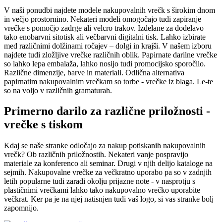
V naši ponudbi najdete modele nakupovalnih vrečk s širokim dnom
in večjo prostornino. Nekateri modeli omogočajo tudi zapiranje
vrečke s pomočjo zadrge ali velcro trakov. Izdelane za dodelavo –
tako enobarvni sitotisk ali večbarvni digitalni tisk. Lahko izbirate
med različnimi dolžinami ročajev – dolgi in krajši. V našem izboru
najdete tudi zložljive vrečke različnih oblik. Papirnate darilne vrečke
so lahko lepa embalaža, lahko nosijo tudi promocijsko sporočilo.
Različne dimenzije, barve in materiali. Odlična alternativa
papirnatim nakupovalnim vrečkam so torbe - vrečke iz blaga. Le-te
so na voljo v različnih gramaturah.
Primerno darilo za različne priložnosti -
vrečke s tiskom
Kdaj se naše stranke odločajo za nakup potiskanih nakupovalnih
vrečk? Ob različnih priložnostih. Nekateri vanje pospravijo
materiale za konferenco ali seminar. Drugi v njih delijo kataloge na
sejmih. Nakupovalne vrečke za večkratno uporabo pa so v zadnjih
letih popularne tudi zaradi okolju prijazne note - v nasprotju s
plastičnimi vrečkami lahko tako nakupovalno vrečko uporabite
večkrat. Ker pa je na njej natisnjen tudi vaš logo, si vas stranke bolj
zapomnijo.