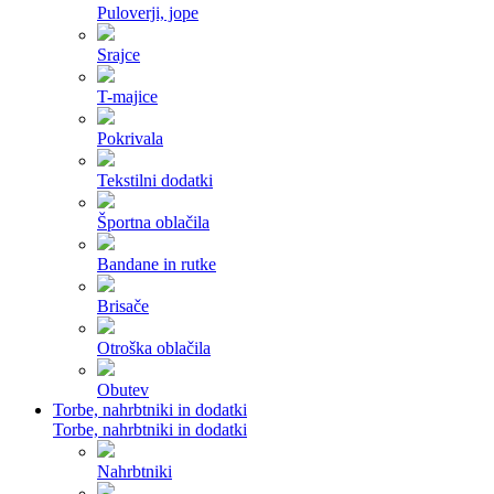
Puloverji, jope
Srajce
T-majice
Pokrivala
Tekstilni dodatki
Športna oblačila
Bandane in rutke
Brisače
Otroška oblačila
Obutev
Torbe, nahrbtniki in dodatki
Torbe, nahrbtniki in dodatki
Nahrbtniki