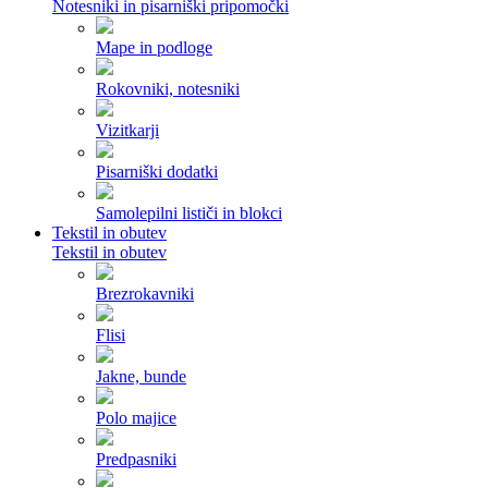
Notesniki in pisarniški pripomočki
Mape in podloge
Rokovniki, notesniki
Vizitkarji
Pisarniški dodatki
Samolepilni lističi in blokci
Tekstil in obutev
Tekstil in obutev
Brezrokavniki
Flisi
Jakne, bunde
Polo majice
Predpasniki