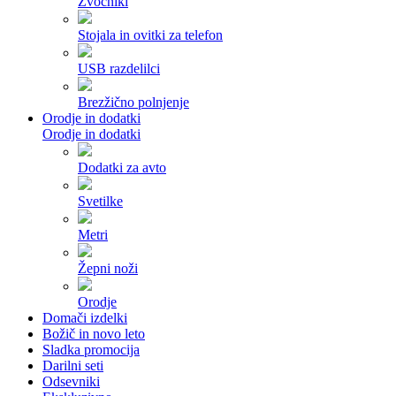
Zvočniki
Stojala in ovitki za telefon
USB razdelilci
Brezžično polnjenje
Orodje in dodatki
Orodje in dodatki
Dodatki za avto
Svetilke
Metri
Žepni noži
Orodje
Domači izdelki
Božič in novo leto
Sladka promocija
Darilni seti
Odsevniki