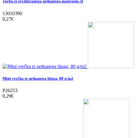
Torba iz recikliranega netkanega materiala 5l
13010390
0,27‎€
Mini vrečka iz netkanega blaga, 80 g/m2
P26253
0,29‎€