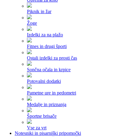
Piknik in žar
Žoge
Izdelki za na plažo
Fitnes in drugi športi
Ostali izdelki za prosti čas
Sončna očala in krpice
Potovalni dodatki
Pametne ure in pedometri
Medalje in priznanja
Športne brisače
Vse za vrt
Notesniki in pisarniški pripomočki