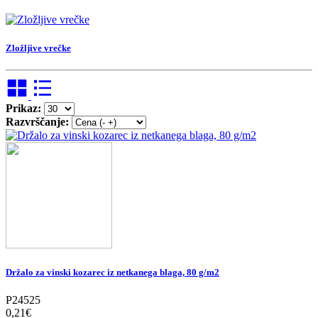
Zložljive vrečke
Prikaz:
Razvrščanje:
Držalo za vinski kozarec iz netkanega blaga, 80 g/m2
P24525
0,21‎€