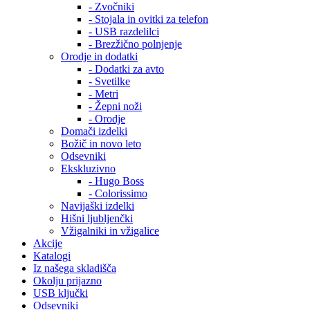
- Zvočniki
- Stojala in ovitki za telefon
- USB razdelilci
- Brezžično polnjenje
Orodje in dodatki
- Dodatki za avto
- Svetilke
- Metri
- Žepni noži
- Orodje
Domači izdelki
Božič in novo leto
Odsevniki
Ekskluzivno
- Hugo Boss
- Colorissimo
Navijaški izdelki
Hišni ljubljenčki
Vžigalniki in vžigalice
Akcije
Katalogi
Iz našega skladišča
Okolju prijazno
USB ključki
Odsevniki