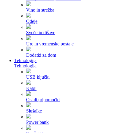
Vino in strežba
Odeje
Sveče in dišave
Ure in vremenske postaje
Dodatki za dom
Tehnologija
Tehnologija
USB ključki
Kabli
Ostali pripomočki
Slušalke
Power bank