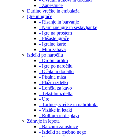
- Zapestnice
Darilne vrečke in embalaža
Igre in igrače
- Risanje in barvanje
- Namizne igre in sestavljanke
- Igre na prostem
- Plišaste igrače
- Igralne karte
- Mini zabava
Izdelki po naročilu
- Drobni artikli
- Igre po naročilu
- Očala in dodatki
- Pisalna miza
- Plažni izdelki
- Lončki za kavo
- Tekstilni izdelki
- Ure
- Torbice, vrečke in nahrbtniki
- Vizitke in letaki
- Roll-upi in displayi
Zdravje in lepota
- Balzami za ustnice
- Izdelki za osebno nego