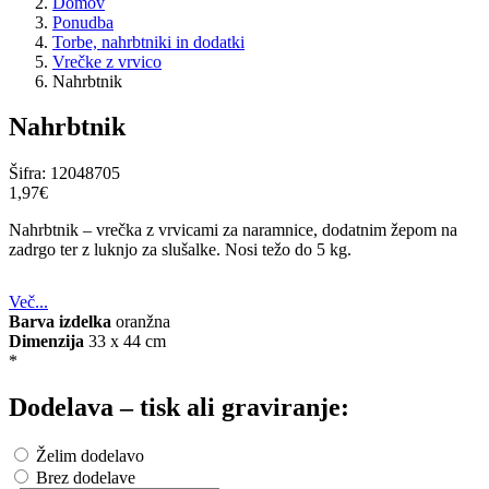
Domov
Ponudba
Torbe, nahrbtniki in dodatki
Vrečke z vrvico
Nahrbtnik
Nahrbtnik
Šifra:
12048705
1,97‎€
Nahrbtnik – vrečka z vrvicami za naramnice, dodatnim žepom na
zadrgo ter z luknjo za slušalke. Nosi težo do 5 kg.
Več...
Barva izdelka
oranžna
Dimenzija
33 x 44 cm
*
Dodelava – tisk ali graviranje:
Želim dodelavo
Brez dodelave