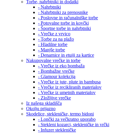
Torbe, nahrbtniki in dodatki
- Nahrbtniki
- Nahrbtniki za prenosnike
- Poslovne in računalniške torbe
- Potovalne torbe in kovčki
- Športne torbe in nahrbtniki
- Vrečke z vrvico
- Torbe za na plažo
- Hladilne torbe
- Manjše torbe
- Denarnice in etuiji za kartice
Nakupovalne vrečke in torbe
- Vrečke iz eko bombaža
- Bombažne vrečke
- Glamour kolekcija
- Vrečke iz jute, plute in bambusa
- Vrečke iz recikliranih materialov
- Vrečke iz umetnih materialov
- Zložljive vrečke
Iz našega skladišča
Okolju prijazno
Skodelice, stekleničke, termo bidoni
- Lončki za večkratno uporabo
- Stekleni kozarci, stekleničke in vrčki
- Infuzer stekleničke