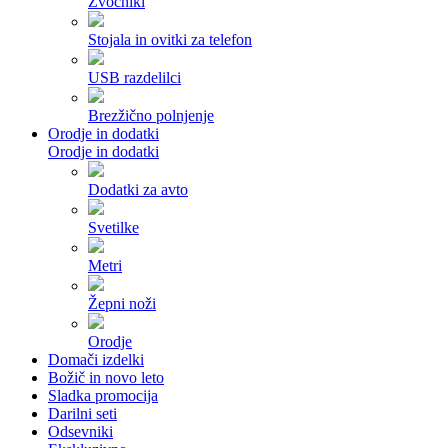
Zvočniki
Stojala in ovitki za telefon
USB razdelilci
Brezžično polnjenje
Orodje in dodatki
Orodje in dodatki
Dodatki za avto
Svetilke
Metri
Žepni noži
Orodje
Domači izdelki
Božič in novo leto
Sladka promocija
Darilni seti
Odsevniki