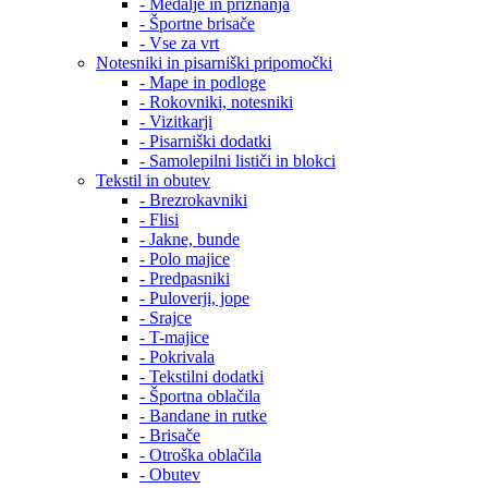
- Medalje in priznanja
- Športne brisače
- Vse za vrt
Notesniki in pisarniški pripomočki
- Mape in podloge
- Rokovniki, notesniki
- Vizitkarji
- Pisarniški dodatki
- Samolepilni lističi in blokci
Tekstil in obutev
- Brezrokavniki
- Flisi
- Jakne, bunde
- Polo majice
- Predpasniki
- Puloverji, jope
- Srajce
- T-majice
- Pokrivala
- Tekstilni dodatki
- Športna oblačila
- Bandane in rutke
- Brisače
- Otroška oblačila
- Obutev