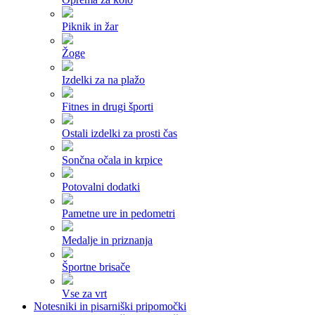
Piknik in žar
Žoge
Izdelki za na plažo
Fitnes in drugi športi
Ostali izdelki za prosti čas
Sončna očala in krpice
Potovalni dodatki
Pametne ure in pedometri
Medalje in priznanja
Športne brisače
Vse za vrt
Notesniki in pisarniški pripomočki