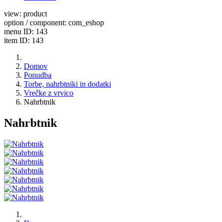
view: product
option / component: com_eshop
menu ID: 143
item ID: 143
Domov
Ponudba
Torbe, nahrbtniki in dodatki
Vrečke z vrvico
Nahrbtnik
Nahrbtnik