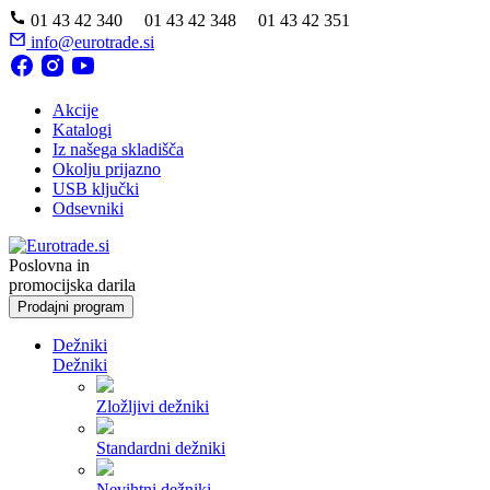
01 43 42 340 01 43 42 348 01 43 42 351
info@eurotrade.si
Akcije
Katalogi
Iz našega skladišča
Okolju prijazno
USB ključki
Odsevniki
Poslovna in
promocijska darila
Prodajni program
Dežniki
Dežniki
Zložljivi dežniki
Standardni dežniki
Nevihtni dežniki