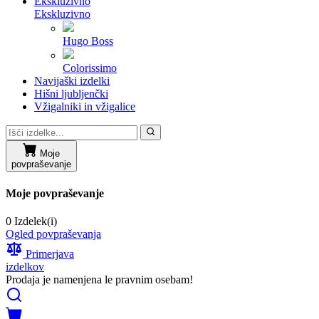
Ekskluzivno
Ekskluzivno
Hugo Boss
Colorissimo
Navijaški izdelki
Hišni ljubljenčki
Vžigalniki in vžigalice
Moje
povpraševanje
Moje povpraševanje
0 Izdelek(i)
Ogled povpraševanja
Primerjava
izdelkov
Prodaja je namenjena le pravnim osebam!