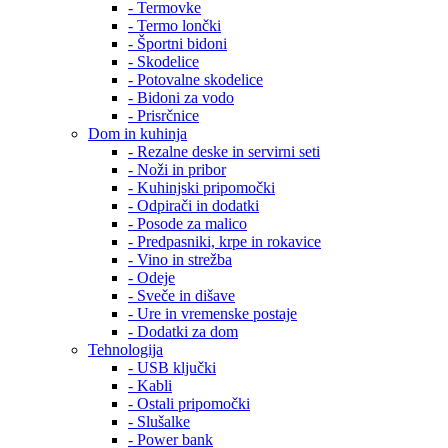
- Termovke
- Termo lončki
- Športni bidoni
- Skodelice
- Potovalne skodelice
- Bidoni za vodo
- Prisrčnice
Dom in kuhinja
- Rezalne deske in servirni seti
- Noži in pribor
- Kuhinjski pripomočki
- Odpirači in dodatki
- Posode za malico
- Predpasniki, krpe in rokavice
- Vino in strežba
- Odeje
- Sveče in dišave
- Ure in vremenske postaje
- Dodatki za dom
Tehnologija
- USB ključki
- Kabli
- Ostali pripomočki
- Slušalke
- Power bank