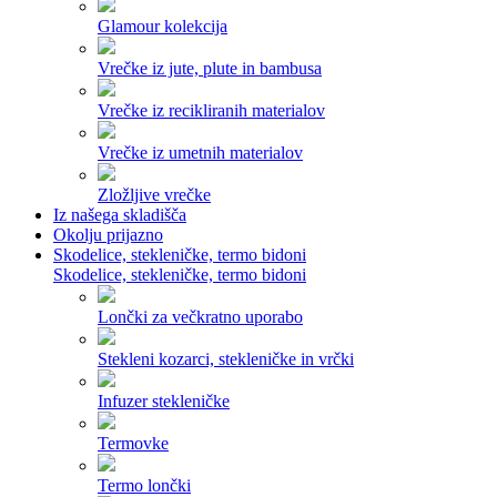
Glamour kolekcija
Vrečke iz jute, plute in bambusa
Vrečke iz recikliranih materialov
Vrečke iz umetnih materialov
Zložljive vrečke
Iz našega skladišča
Okolju prijazno
Skodelice, stekleničke, termo bidoni
Skodelice, stekleničke, termo bidoni
Lončki za večkratno uporabo
Stekleni kozarci, stekleničke in vrčki
Infuzer stekleničke
Termovke
Termo lončki