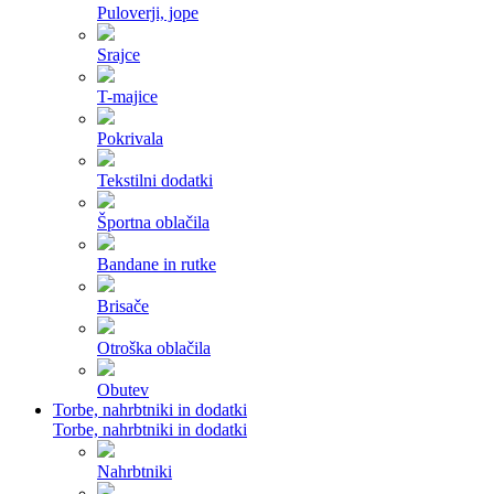
Puloverji, jope
Srajce
T-majice
Pokrivala
Tekstilni dodatki
Športna oblačila
Bandane in rutke
Brisače
Otroška oblačila
Obutev
Torbe, nahrbtniki in dodatki
Torbe, nahrbtniki in dodatki
Nahrbtniki