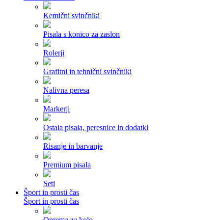
Kemični svinčniki
Pisala s konico za zaslon
Rolerji
Grafitni in tehnični svinčniki
Nalivna peresa
Markerji
Ostala pisala, peresnice in dodatki
Risanje in barvanje
Premium pisala
Seti
Šport in prosti čas
Šport in prosti čas
Oprema za kolo