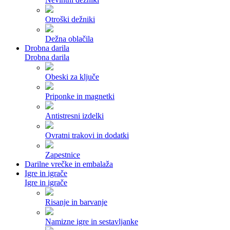
Otroški dežniki
Dežna oblačila
Drobna darila
Drobna darila
Obeski za ključe
Priponke in magnetki
Antistresni izdelki
Ovratni trakovi in dodatki
Zapestnice
Darilne vrečke in embalaža
Igre in igrače
Igre in igrače
Risanje in barvanje
Namizne igre in sestavljanke