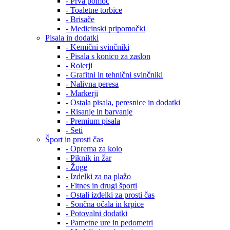
- Prva pomoč
- Toaletne torbice
- Brisače
- Medicinski pripomočki
Pisala in dodatki
- Kemični svinčniki
- Pisala s konico za zaslon
- Rolerji
- Grafitni in tehnični svinčniki
- Nalivna peresa
- Markerji
- Ostala pisala, peresnice in dodatki
- Risanje in barvanje
- Premium pisala
- Seti
Šport in prosti čas
- Oprema za kolo
- Piknik in žar
- Žoge
- Izdelki za na plažo
- Fitnes in drugi športi
- Ostali izdelki za prosti čas
- Sončna očala in krpice
- Potovalni dodatki
- Pametne ure in pedometri