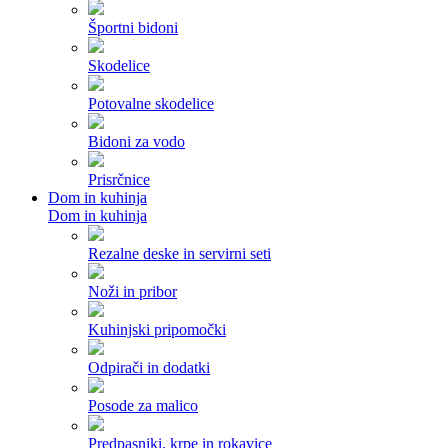
Športni bidoni
Skodelice
Potovalne skodelice
Bidoni za vodo
Prisrčnice
Dom in kuhinja
Dom in kuhinja
Rezalne deske in servirni seti
Noži in pribor
Kuhinjski pripomočki
Odpirači in dodatki
Posode za malico
Predpasniki, krpe in rokavice