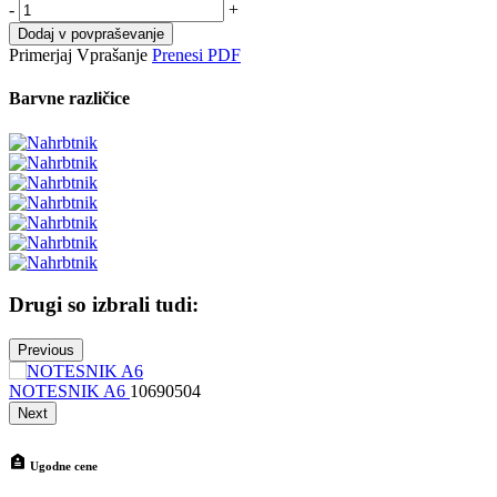
-
+
Dodaj v povpraševanje
Primerjaj
Vprašanje
Prenesi PDF
Barvne različice
Drugi so izbrali tudi:
Previous
NOTESNIK A6
10690504
N
Next
Ugodne cene