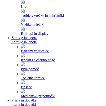
Ure
Torbice, vrečke in nahrbtniki
Vizitke in letaki
Roll-upi in displayi
Zdravje in lepota
Zdravje in lepota
Balzami za ustnice
Izdelki za osebno nego
Prva pomoč
Toaletne torbice
Brisače
Medicinski pripomočki
Pisala in dodatki
Pisala in dodatki