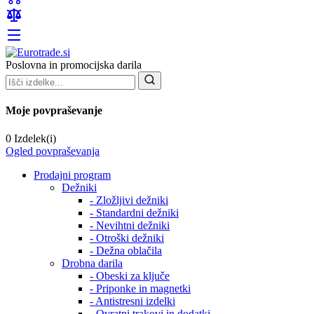
Poslovna in promocijska darila
Moje povpraševanje
0 Izdelek(i)
Ogled povpraševanja
Prodajni program
Dežniki
- Zložljivi dežniki
- Standardni dežniki
- Nevihtni dežniki
- Otroški dežniki
- Dežna oblačila
Drobna darila
- Obeski za ključe
- Priponke in magnetki
- Antistresni izdelki
- Ovratni trakovi in dodatki