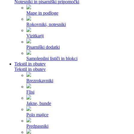
Notesniki in pisarniški pripomočki
Mape in podloge
Rokovniki, notesniki
Vizitkarji
Pisarniški dodatki
Samolepilni lističi in blokci
Tekstil in obutev
Tekstil in obutev
Brezrokavniki
Flisi
Jakne, bunde
Polo majice
Predpasniki