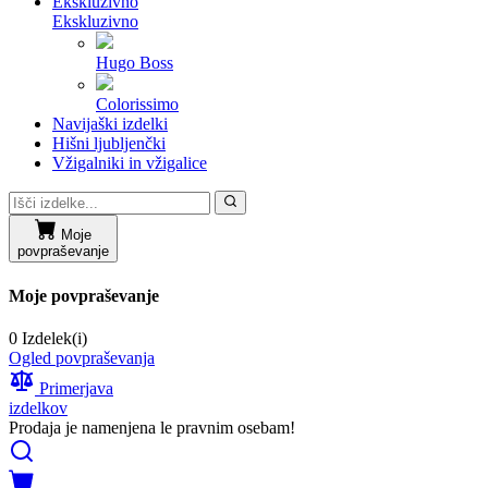
Ekskluzivno
Ekskluzivno
Hugo Boss
Colorissimo
Navijaški izdelki
Hišni ljubljenčki
Vžigalniki in vžigalice
Moje
povpraševanje
Moje povpraševanje
0 Izdelek(i)
Ogled povpraševanja
Primerjava
izdelkov
Prodaja je namenjena le pravnim osebam!