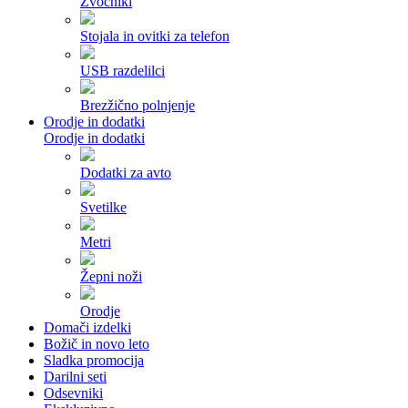
Zvočniki
Stojala in ovitki za telefon
USB razdelilci
Brezžično polnjenje
Orodje in dodatki
Orodje in dodatki
Dodatki za avto
Svetilke
Metri
Žepni noži
Orodje
Domači izdelki
Božič in novo leto
Sladka promocija
Darilni seti
Odsevniki