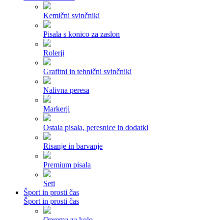
Kemični svinčniki
Pisala s konico za zaslon
Rolerji
Grafitni in tehnični svinčniki
Nalivna peresa
Markerji
Ostala pisala, peresnice in dodatki
Risanje in barvanje
Premium pisala
Seti
Šport in prosti čas
Šport in prosti čas
Oprema za kolo