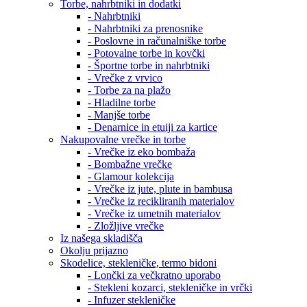
Torbe, nahrbtniki in dodatki
- Nahrbtniki
- Nahrbtniki za prenosnike
- Poslovne in računalniške torbe
- Potovalne torbe in kovčki
- Športne torbe in nahrbtniki
- Vrečke z vrvico
- Torbe za na plažo
- Hladilne torbe
- Manjše torbe
- Denarnice in etuiji za kartice
Nakupovalne vrečke in torbe
- Vrečke iz eko bombaža
- Bombažne vrečke
- Glamour kolekcija
- Vrečke iz jute, plute in bambusa
- Vrečke iz recikliranih materialov
- Vrečke iz umetnih materialov
- Zložljive vrečke
Iz našega skladišča
Okolju prijazno
Skodelice, stekleničke, termo bidoni
- Lončki za večkratno uporabo
- Stekleni kozarci, stekleničke in vrčki
- Infuzer stekleničke