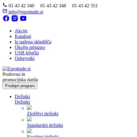
01 43 42 340 01 43 42 348 01 43 42 351
info@eurotrade.si
Akcije
Katalogi
Iz našega skladišča
Okolju prijazno
USB ključki
Odsevniki
Poslovna in
promocijska darila
Prodajni program
Dežniki
Dežniki
Zložljivi dežniki
Standardni dežniki
Nevihtni dežniki