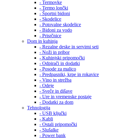
- Termovke
- Termo lončki
- Športni bidoni
- Skodelice
- Potovalne skodelice
- Bidoni za vodo
- Prisrčnice
Dom in kuhinja
- Rezalne deske in servirni seti
- Noži in pribor
- Kuhinjski pripomočki
- Odpirači in dodatki
- Posode za malico
- Predpasniki, krpe in rokavice
- Vino in strežba
- Odeje
- Sveče in dišave
- Ure in vremenske postaje
- Dodatki za dom
Tehnologija
- USB ključki
- Kabli
- Ostali pripomočki
- Slušalke
- Power bank