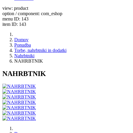
view: product
option / component: com_eshop
menu ID: 143
item ID: 143
Domov
Ponudba
Torbe, nahrbtniki in dodatki
Nahrbtniki
NAHRBTNIK
NAHRBTNIK