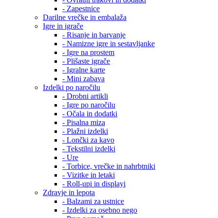
- Zapestnice
Darilne vrečke in embalaža
Igre in igrače
- Risanje in barvanje
- Namizne igre in sestavljanke
- Igre na prostem
- Plišaste igrače
- Igralne karte
- Mini zabava
Izdelki po naročilu
- Drobni artikli
- Igre po naročilu
- Očala in dodatki
- Pisalna miza
- Plažni izdelki
- Lončki za kavo
- Tekstilni izdelki
- Ure
- Torbice, vrečke in nahrbtniki
- Vizitke in letaki
- Roll-upi in displayi
Zdravje in lepota
- Balzami za ustnice
- Izdelki za osebno nego