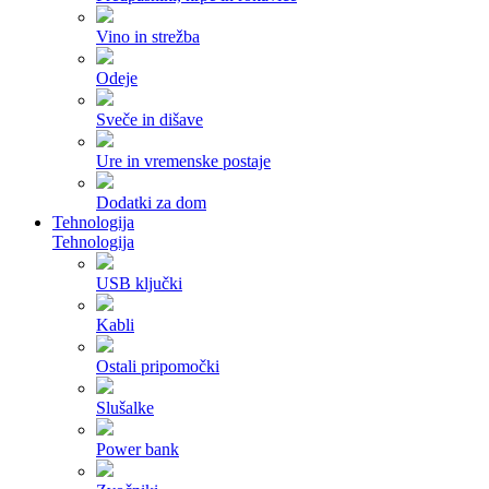
Vino in strežba
Odeje
Sveče in dišave
Ure in vremenske postaje
Dodatki za dom
Tehnologija
Tehnologija
USB ključki
Kabli
Ostali pripomočki
Slušalke
Power bank