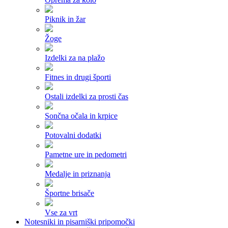
Piknik in žar
Žoge
Izdelki za na plažo
Fitnes in drugi športi
Ostali izdelki za prosti čas
Sončna očala in krpice
Potovalni dodatki
Pametne ure in pedometri
Medalje in priznanja
Športne brisače
Vse za vrt
Notesniki in pisarniški pripomočki