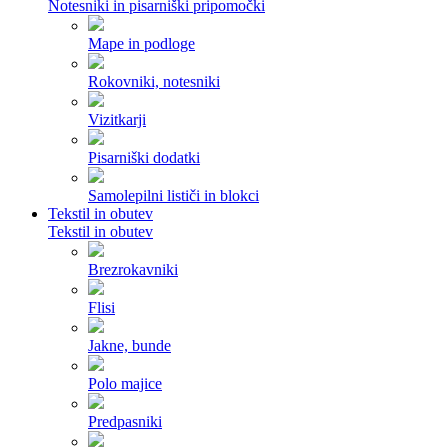
Notesniki in pisarniški pripomočki
Mape in podloge
Rokovniki, notesniki
Vizitkarji
Pisarniški dodatki
Samolepilni lističi in blokci
Tekstil in obutev
Tekstil in obutev
Brezrokavniki
Flisi
Jakne, bunde
Polo majice
Predpasniki