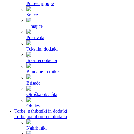
Puloverji, jope
Srajce
T-majice
Pokrivala
Tekstilni dodatki
Športna oblačila
Bandane in rutke
Brisače
Otroška oblačila
Obutev
Torbe, nahrbtniki in dodatki
Torbe, nahrbtniki in dodatki
Nahrbtniki