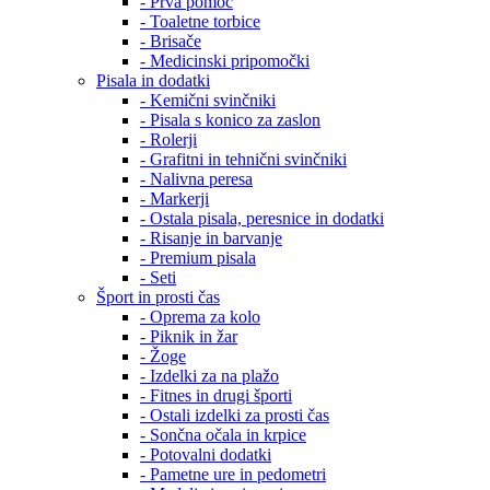
- Prva pomoč
- Toaletne torbice
- Brisače
- Medicinski pripomočki
Pisala in dodatki
- Kemični svinčniki
- Pisala s konico za zaslon
- Rolerji
- Grafitni in tehnični svinčniki
- Nalivna peresa
- Markerji
- Ostala pisala, peresnice in dodatki
- Risanje in barvanje
- Premium pisala
- Seti
Šport in prosti čas
- Oprema za kolo
- Piknik in žar
- Žoge
- Izdelki za na plažo
- Fitnes in drugi športi
- Ostali izdelki za prosti čas
- Sončna očala in krpice
- Potovalni dodatki
- Pametne ure in pedometri