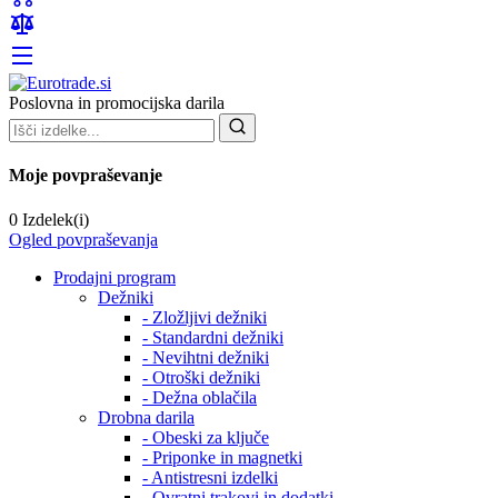
Poslovna in promocijska darila
Moje povpraševanje
0 Izdelek(i)
Ogled povpraševanja
Prodajni program
Dežniki
- Zložljivi dežniki
- Standardni dežniki
- Nevihtni dežniki
- Otroški dežniki
- Dežna oblačila
Drobna darila
- Obeski za ključe
- Priponke in magnetki
- Antistresni izdelki
- Ovratni trakovi in dodatki