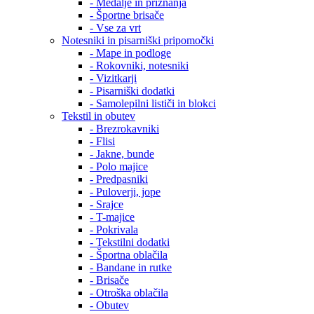
- Medalje in priznanja
- Športne brisače
- Vse za vrt
Notesniki in pisarniški pripomočki
- Mape in podloge
- Rokovniki, notesniki
- Vizitkarji
- Pisarniški dodatki
- Samolepilni lističi in blokci
Tekstil in obutev
- Brezrokavniki
- Flisi
- Jakne, bunde
- Polo majice
- Predpasniki
- Puloverji, jope
- Srajce
- T-majice
- Pokrivala
- Tekstilni dodatki
- Športna oblačila
- Bandane in rutke
- Brisače
- Otroška oblačila
- Obutev