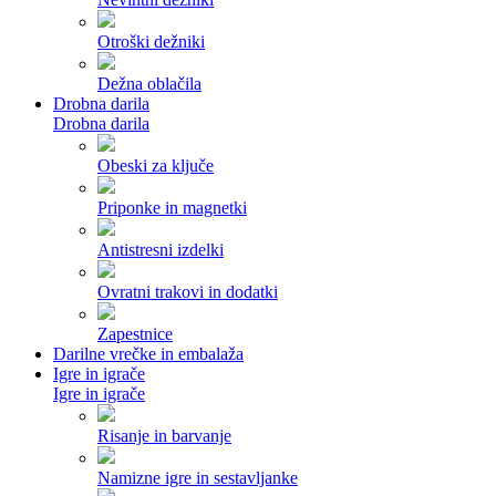
Otroški dežniki
Dežna oblačila
Drobna darila
Drobna darila
Obeski za ključe
Priponke in magnetki
Antistresni izdelki
Ovratni trakovi in dodatki
Zapestnice
Darilne vrečke in embalaža
Igre in igrače
Igre in igrače
Risanje in barvanje
Namizne igre in sestavljanke