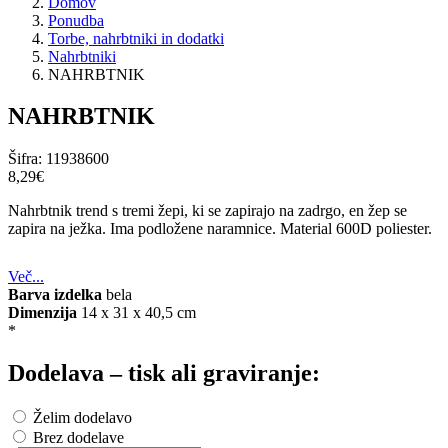
Domov
Ponudba
Torbe, nahrbtniki in dodatki
Nahrbtniki
NAHRBTNIK
NAHRBTNIK
Šifra:
11938600
8,29‎€
Nahrbtnik trend s tremi žepi, ki se zapirajo na zadrgo, en žep se
zapira na ježka. Ima podložene naramnice. Material 600D poliester.
Več...
Barva izdelka
bela
Dimenzija
14 x 31 x 40,5 cm
*
Dodelava – tisk ali graviranje:
Želim dodelavo
Brez dodelave