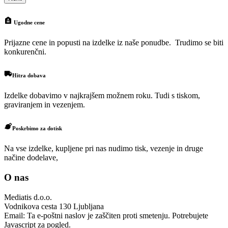
Ugodne cene
Prijazne cene in popusti na izdelke iz naše ponudbe. Trudimo se biti
konkurenčni.
Hitra dobava
Izdelke dobavimo v najkrajšem možnem roku. Tudi s tiskom,
graviranjem in vezenjem.
Poskrbimo za dotisk
Na vse izdelke, kupljene pri nas nudimo tisk, vezenje in druge
načine dodelave,
O nas
Mediatis d.o.o.
Vodnikova cesta 130
Ljubljana
Email:
Ta e-poštni naslov je zaščiten proti smetenju. Potrebujete
Javascript za pogled.