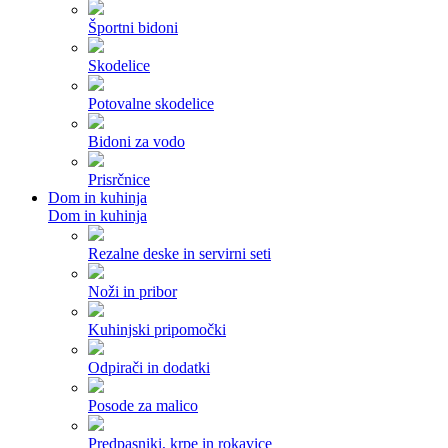
Športni bidoni
Skodelice
Potovalne skodelice
Bidoni za vodo
Prisrčnice
Dom in kuhinja
Dom in kuhinja
Rezalne deske in servirni seti
Noži in pribor
Kuhinjski pripomočki
Odpirači in dodatki
Posode za malico
Predpasniki, krpe in rokavice