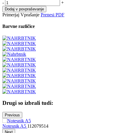
-
+
Dodaj v povpraševanje
Primerjaj
Vprašanje
Prenesi PDF
Barvne različice
Drugi so izbrali tudi:
Previous
Notesnik A5
112079514
N
Next