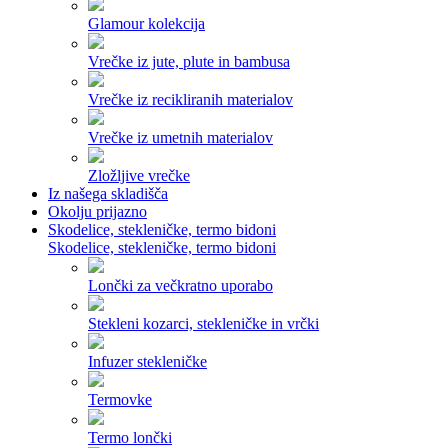
Glamour kolekcija
Vrečke iz jute, plute in bambusa
Vrečke iz recikliranih materialov
Vrečke iz umetnih materialov
Zložljive vrečke
Iz našega skladišča
Okolju prijazno
Skodelice, stekleničke, termo bidoni
Skodelice, stekleničke, termo bidoni
Lončki za večkratno uporabo
Stekleni kozarci, stekleničke in vrčki
Infuzer stekleničke
Termovke
Termo lončki