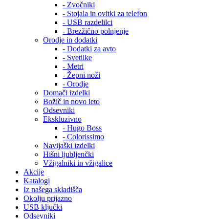
- Zvočniki
- Stojala in ovitki za telefon
- USB razdelilci
- Brezžično polnjenje
Orodje in dodatki
- Dodatki za avto
- Svetilke
- Metri
- Žepni noži
- Orodje
Domači izdelki
Božič in novo leto
Odsevniki
Ekskluzivno
- Hugo Boss
- Colorissimo
Navijaški izdelki
Hišni ljubljenčki
Vžigalniki in vžigalice
Akcije
Katalogi
Iz našega skladišča
Okolju prijazno
USB ključki
Odsevniki