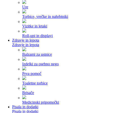
Ure
Torbice, vrečke in nahrbtniki
Vizitke in letaki
Roll-upi in displayi
Zdravje in lepota
Zdravje in lepota
Balzami za ustnice
Izdelki za osebno nego
Prva pomoč
Toaletne torbice
Brisače
Medicinski pripomočki
Pisala in dodatki
Pisala in dodatki