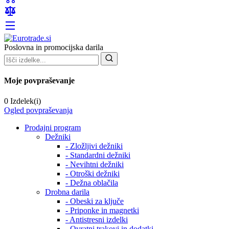
Poslovna in promocijska darila
Moje povpraševanje
0 Izdelek(i)
Ogled povpraševanja
Prodajni program
Dežniki
- Zložljivi dežniki
- Standardni dežniki
- Nevihtni dežniki
- Otroški dežniki
- Dežna oblačila
Drobna darila
- Obeski za ključe
- Priponke in magnetki
- Antistresni izdelki
- Ovratni trakovi in dodatki