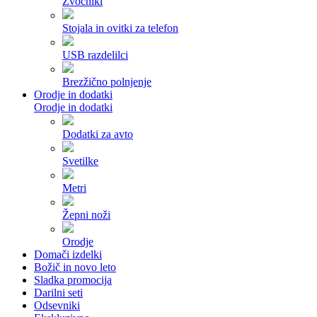
Zvočniki
Stojala in ovitki za telefon
USB razdelilci
Brezžično polnjenje
Orodje in dodatki
Orodje in dodatki
Dodatki za avto
Svetilke
Metri
Žepni noži
Orodje
Domači izdelki
Božič in novo leto
Sladka promocija
Darilni seti
Odsevniki