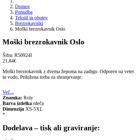
Domov
Ponudba
Tekstil in obutev
Brezrokavniki
Moški brezrokavnik Oslo
Moški brezrokavnik Oslo
Šifra:
R50924I
21,84‎€
Moški brezrokavnik z dvema žepoma na zadrgo. Odporen na veter
in vodo. Priložena torba za shranjevanje.
Več...
Znamka:
Roly
Barva izdelka
rdeča
Dimenzija
XS-5XL
*
Dodelava – tisk ali graviranje: