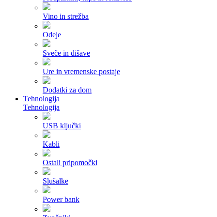
Vino in strežba
Odeje
Sveče in dišave
Ure in vremenske postaje
Dodatki za dom
Tehnologija
Tehnologija
USB ključki
Kabli
Ostali pripomočki
Slušalke
Power bank