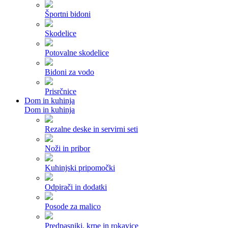
Športni bidoni
Skodelice
Potovalne skodelice
Bidoni za vodo
Prisrčnice
Dom in kuhinja
Dom in kuhinja
Rezalne deske in servirni seti
Noži in pribor
Kuhinjski pripomočki
Odpirači in dodatki
Posode za malico
Predpasniki, krpe in rokavice