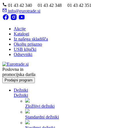
01 43 42 340 01 43 42 348 01 43 42 351
info@eurotrade.si
Akcije
Katalogi
Iz našega skladišča
Okolju prijazno
USB ključki
Odsevniki
Poslovna in
promocijska darila
Prodajni program
Dežniki
Dežniki
Zložljivi dežniki
Standardni dežniki
Nevihtni dežniki