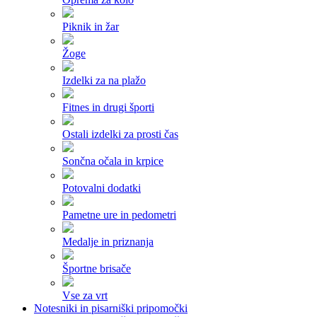
Piknik in žar
Žoge
Izdelki za na plažo
Fitnes in drugi športi
Ostali izdelki za prosti čas
Sončna očala in krpice
Potovalni dodatki
Pametne ure in pedometri
Medalje in priznanja
Športne brisače
Vse za vrt
Notesniki in pisarniški pripomočki