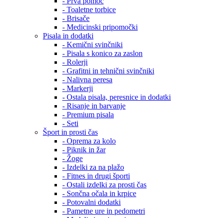
- Prva pomoč
- Toaletne torbice
- Brisače
- Medicinski pripomočki
Pisala in dodatki
- Kemični svinčniki
- Pisala s konico za zaslon
- Rolerji
- Grafitni in tehnični svinčniki
- Nalivna peresa
- Markerji
- Ostala pisala, peresnice in dodatki
- Risanje in barvanje
- Premium pisala
- Seti
Šport in prosti čas
- Oprema za kolo
- Piknik in žar
- Žoge
- Izdelki za na plažo
- Fitnes in drugi športi
- Ostali izdelki za prosti čas
- Sončna očala in krpice
- Potovalni dodatki
- Pametne ure in pedometri