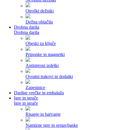
Otroški dežniki
Dežna oblačila
Drobna darila
Drobna darila
Obeski za ključe
Priponke in magnetki
Antistresni izdelki
Ovratni trakovi in dodatki
Zapestnice
Darilne vrečke in embalaža
Igre in igrače
Igre in igrače
Risanje in barvanje
Namizne igre in sestavljanke