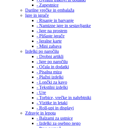
- Zapestnice
Darilne vrečke in embalaža
Igre in igrače
- Risanje in barvanje
- Namizne igre in sestavljanke
- Igre na prostem
- Plišaste igrače
- Igralne karte
- Mini zabava
Izdelki po naročilu
- Drobni artikli
- Igre po naročilu
- Očala in dodatki
- Pisalna miza
- Plažni izdelki
- Lončki za kavo
- Tekstilni izdelki
- Ure
- Torbice, vrečke in nahrbtniki
- Vizitke in letaki
- Roll-upi in displayi
Zdravje in lepota
- Balzami za ustnice
- Izdelki za osebno nego