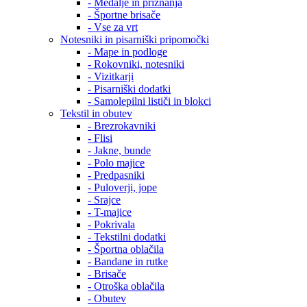
- Medalje in priznanja
- Športne brisače
- Vse za vrt
Notesniki in pisarniški pripomočki
- Mape in podloge
- Rokovniki, notesniki
- Vizitkarji
- Pisarniški dodatki
- Samolepilni lističi in blokci
Tekstil in obutev
- Brezrokavniki
- Flisi
- Jakne, bunde
- Polo majice
- Predpasniki
- Puloverji, jope
- Srajce
- T-majice
- Pokrivala
- Tekstilni dodatki
- Športna oblačila
- Bandane in rutke
- Brisače
- Otroška oblačila
- Obutev