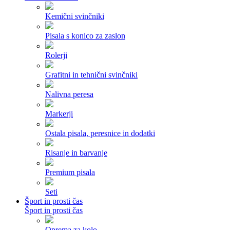
Kemični svinčniki
Pisala s konico za zaslon
Rolerji
Grafitni in tehnični svinčniki
Nalivna peresa
Markerji
Ostala pisala, peresnice in dodatki
Risanje in barvanje
Premium pisala
Seti
Šport in prosti čas
Šport in prosti čas
Oprema za kolo