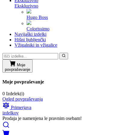
Ekskluzivno
Ekskluzivno
Hugo Boss
Colorissimo
Navijaški izdelki
Hišni ljubljenčki
Vžigalniki in vžigalice
Moje
povpraševanje
Moje povpraševanje
0 Izdelek(i)
Ogled povpraševanja
Primerjava
izdelkov
Prodaja je namenjena le pravnim osebam!