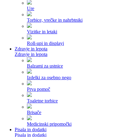
Ure
Torbice, vrečke in nahrbtniki
Vizitke in letaki
Roll-upi in displayi
Zdravje in lepota
Zdravje in lepota
Balzami za ustnice
Izdelki za osebno nego
Prva pomoč
Toaletne torbice
Brisače
Medicinski pripomočki
Pisala in dodatki
Pisala in dodatki