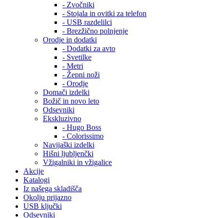
- Zvočniki
- Stojala in ovitki za telefon
- USB razdelilci
- Brezžično polnjenje
Orodje in dodatki
- Dodatki za avto
- Svetilke
- Metri
- Žepni noži
- Orodje
Domači izdelki
Božič in novo leto
Odsevniki
Ekskluzivno
- Hugo Boss
- Colorissimo
Navijaški izdelki
Hišni ljubljenčki
Vžigalniki in vžigalice
Akcije
Katalogi
Iz našega skladišča
Okolju prijazno
USB ključki
Odsevniki