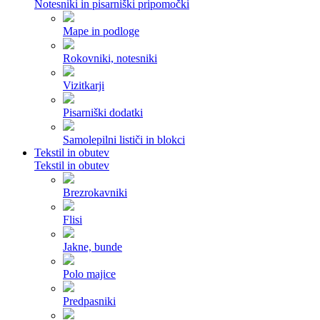
Notesniki in pisarniški pripomočki
Mape in podloge
Rokovniki, notesniki
Vizitkarji
Pisarniški dodatki
Samolepilni lističi in blokci
Tekstil in obutev
Tekstil in obutev
Brezrokavniki
Flisi
Jakne, bunde
Polo majice
Predpasniki