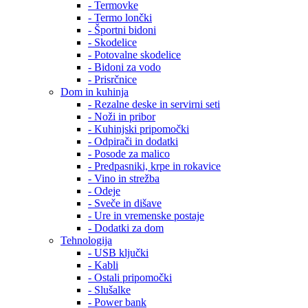
- Termovke
- Termo lončki
- Športni bidoni
- Skodelice
- Potovalne skodelice
- Bidoni za vodo
- Prisrčnice
Dom in kuhinja
- Rezalne deske in servirni seti
- Noži in pribor
- Kuhinjski pripomočki
- Odpirači in dodatki
- Posode za malico
- Predpasniki, krpe in rokavice
- Vino in strežba
- Odeje
- Sveče in dišave
- Ure in vremenske postaje
- Dodatki za dom
Tehnologija
- USB ključki
- Kabli
- Ostali pripomočki
- Slušalke
- Power bank