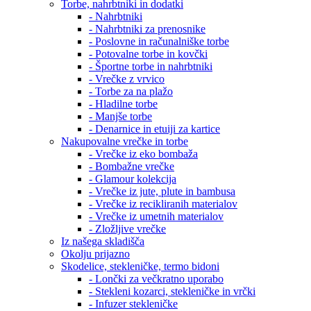
Torbe, nahrbtniki in dodatki
- Nahrbtniki
- Nahrbtniki za prenosnike
- Poslovne in računalniške torbe
- Potovalne torbe in kovčki
- Športne torbe in nahrbtniki
- Vrečke z vrvico
- Torbe za na plažo
- Hladilne torbe
- Manjše torbe
- Denarnice in etuiji za kartice
Nakupovalne vrečke in torbe
- Vrečke iz eko bombaža
- Bombažne vrečke
- Glamour kolekcija
- Vrečke iz jute, plute in bambusa
- Vrečke iz recikliranih materialov
- Vrečke iz umetnih materialov
- Zložljive vrečke
Iz našega skladišča
Okolju prijazno
Skodelice, stekleničke, termo bidoni
- Lončki za večkratno uporabo
- Stekleni kozarci, stekleničke in vrčki
- Infuzer stekleničke