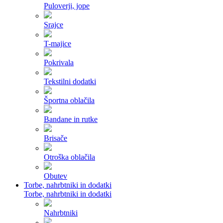
Puloverji, jope
Srajce
T-majice
Pokrivala
Tekstilni dodatki
Športna oblačila
Bandane in rutke
Brisače
Otroška oblačila
Obutev
Torbe, nahrbtniki in dodatki
Torbe, nahrbtniki in dodatki
Nahrbtniki