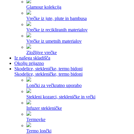
Glamour kolekcija
Vrečke iz jute, plute in bambusa
Vrečke iz recikliranih materialov
Vrečke iz umetnih materialov
Zložljive vrečke
Iz našega skladišča
Okolju prijazno
Skodelice, stekleničke, termo bidoni
Skodelice, stekleničke, termo bidoni
Lončki za večkratno uporabo
Stekleni kozarci, stekleničke in vrčki
Infuzer stekleničke
Termovke
Termo lončki