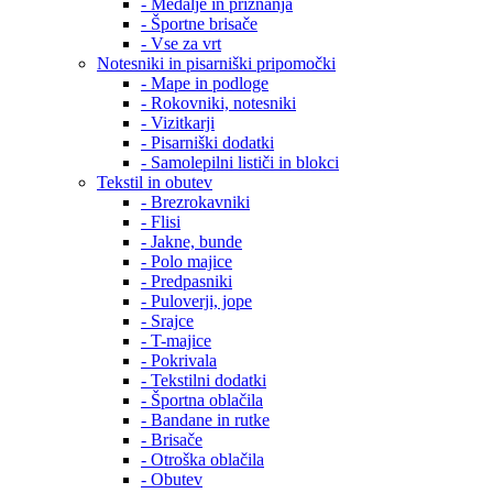
- Medalje in priznanja
- Športne brisače
- Vse za vrt
Notesniki in pisarniški pripomočki
- Mape in podloge
- Rokovniki, notesniki
- Vizitkarji
- Pisarniški dodatki
- Samolepilni lističi in blokci
Tekstil in obutev
- Brezrokavniki
- Flisi
- Jakne, bunde
- Polo majice
- Predpasniki
- Puloverji, jope
- Srajce
- T-majice
- Pokrivala
- Tekstilni dodatki
- Športna oblačila
- Bandane in rutke
- Brisače
- Otroška oblačila
- Obutev