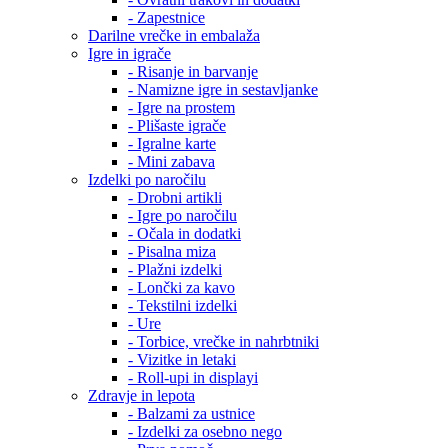
- Zapestnice
Darilne vrečke in embalaža
Igre in igrače
- Risanje in barvanje
- Namizne igre in sestavljanke
- Igre na prostem
- Plišaste igrače
- Igralne karte
- Mini zabava
Izdelki po naročilu
- Drobni artikli
- Igre po naročilu
- Očala in dodatki
- Pisalna miza
- Plažni izdelki
- Lončki za kavo
- Tekstilni izdelki
- Ure
- Torbice, vrečke in nahrbtniki
- Vizitke in letaki
- Roll-upi in displayi
Zdravje in lepota
- Balzami za ustnice
- Izdelki za osebno nego