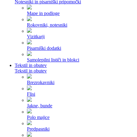
Notesniki in pisarniški pripomočki
Mape in podloge
Rokovniki, notesniki
Vizitkarji
Pisarniški dodatki
Samolepilni lističi in blokci
Tekstil in obutev
Tekstil in obutev
Brezrokavniki
Flisi
Jakne, bunde
Polo majice
Predpasniki