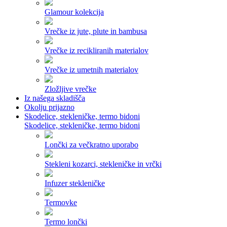
Glamour kolekcija
Vrečke iz jute, plute in bambusa
Vrečke iz recikliranih materialov
Vrečke iz umetnih materialov
Zložljive vrečke
Iz našega skladišča
Okolju prijazno
Skodelice, stekleničke, termo bidoni
Skodelice, stekleničke, termo bidoni
Lončki za večkratno uporabo
Stekleni kozarci, stekleničke in vrčki
Infuzer stekleničke
Termovke
Termo lončki