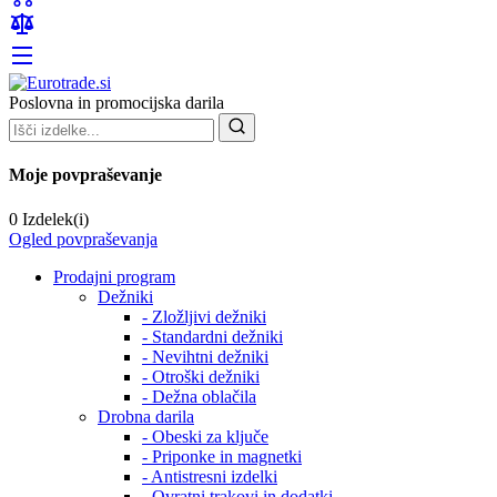
Poslovna in promocijska darila
Moje povpraševanje
0 Izdelek(i)
Ogled povpraševanja
Prodajni program
Dežniki
- Zložljivi dežniki
- Standardni dežniki
- Nevihtni dežniki
- Otroški dežniki
- Dežna oblačila
Drobna darila
- Obeski za ključe
- Priponke in magnetki
- Antistresni izdelki
- Ovratni trakovi in dodatki