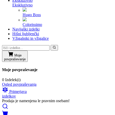
Ekskluzivno
Ekskluzivno
Hugo Boss
Colorissimo
Navijaški izdelki
Hišni ljubljenčki
Vžigalniki in vžigalice
Moje
povpraševanje
Moje povpraševanje
0 Izdelek(i)
Ogled povpraševanja
Primerjava
izdelkov
Prodaja je namenjena le pravnim osebam!