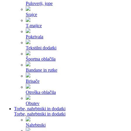
Puloverji, jope
Srajce
T-majice
Pokrivala
Tekstilni dodatki
Športna oblačila
Bandane in rutke
Brisače
Otroška oblačila
Obutev
Torbe, nahrbtniki in dodatki
Torbe, nahrbtniki in dodatki
Nahrbtniki