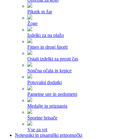
Piknik in žar
Žoge
Izdelki za na plažo
Fitnes in drugi športi
Ostali izdelki za prosti čas
Sončna očala in krpice
Potovalni dodatki
Pametne ure in pedometri
Medalje in priznanja
Športne brisače
Vse za vrt
Notesniki in pisarniški pripomočki