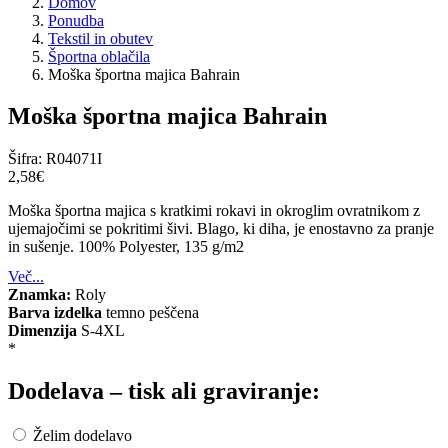
Domov
Ponudba
Tekstil in obutev
Športna oblačila
Moška športna majica Bahrain
Moška športna majica Bahrain
Šifra:
R04071I
2,58‎€
Moška športna majica s kratkimi rokavi in okroglim ovratnikom z
ujemajočimi se pokritimi šivi. Blago, ki diha, je enostavno za pranje
in sušenje. 100% Polyester, 135 g/m2
Več...
Znamka:
Roly
Barva izdelka
temno peščena
Dimenzija
S-4XL
*
Dodelava – tisk ali graviranje:
Želim dodelavo