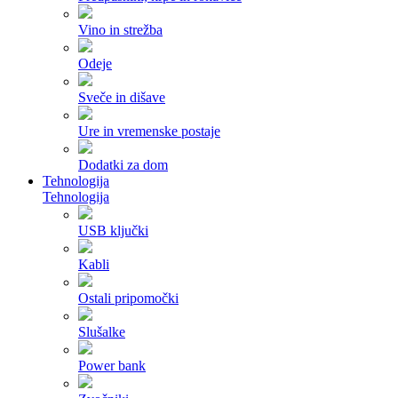
Vino in strežba
Odeje
Sveče in dišave
Ure in vremenske postaje
Dodatki za dom
Tehnologija
Tehnologija
USB ključki
Kabli
Ostali pripomočki
Slušalke
Power bank