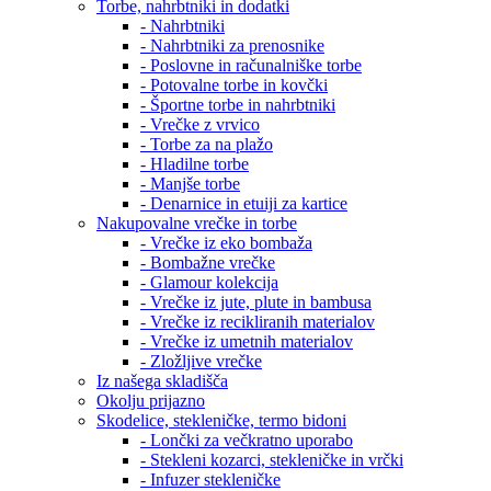
Torbe, nahrbtniki in dodatki
- Nahrbtniki
- Nahrbtniki za prenosnike
- Poslovne in računalniške torbe
- Potovalne torbe in kovčki
- Športne torbe in nahrbtniki
- Vrečke z vrvico
- Torbe za na plažo
- Hladilne torbe
- Manjše torbe
- Denarnice in etuiji za kartice
Nakupovalne vrečke in torbe
- Vrečke iz eko bombaža
- Bombažne vrečke
- Glamour kolekcija
- Vrečke iz jute, plute in bambusa
- Vrečke iz recikliranih materialov
- Vrečke iz umetnih materialov
- Zložljive vrečke
Iz našega skladišča
Okolju prijazno
Skodelice, stekleničke, termo bidoni
- Lončki za večkratno uporabo
- Stekleni kozarci, stekleničke in vrčki
- Infuzer stekleničke