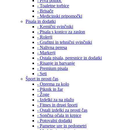
- Prva pomoč
- Toaletne torbice
- Brisače
- Medicinski pripomočki
Pisala in dodatki
- Kemični svinčniki
- Pisala s konico za zaslon
- Rolerji
- Grafitni in tehnični svinčniki
- Nalivna peresa
- Markerji
- Ostala pisala, peresnice in dodatki
- Risanje in barvanje
- Premium pisala
- Seti
Šport in prosti čas
- Oprema za kolo
- Piknik in žar
- Žoge
- Izdelki za na plažo
- Fitnes in drugi športi
- Ostali izdelki za prosti čas
- Sončna očala in krpice
- Potovalni dodatki
- Pametne ure in pedometri