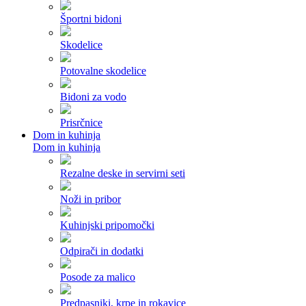
Športni bidoni
Skodelice
Potovalne skodelice
Bidoni za vodo
Prisrčnice
Dom in kuhinja
Dom in kuhinja
Rezalne deske in servirni seti
Noži in pribor
Kuhinjski pripomočki
Odpirači in dodatki
Posode za malico
Predpasniki, krpe in rokavice