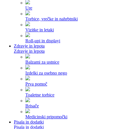
Ure
Torbice, vrečke in nahrbtniki
Vizitke in letaki
Roll-upi in displayi
Zdravje in lepota
Zdravje in lepota
Balzami za ustnice
Izdelki za osebno nego
Prva pomoč
Toaletne torbice
Brisače
Medicinski pripomočki
Pisala in dodatki
Pisala in dodatki