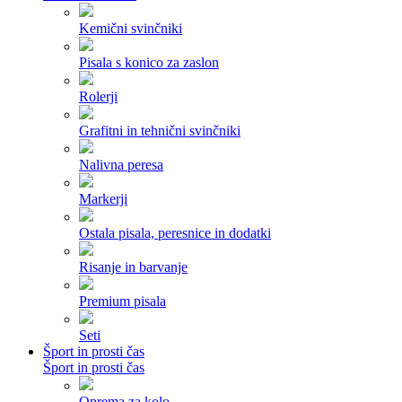
Kemični svinčniki
Pisala s konico za zaslon
Rolerji
Grafitni in tehnični svinčniki
Nalivna peresa
Markerji
Ostala pisala, peresnice in dodatki
Risanje in barvanje
Premium pisala
Seti
Šport in prosti čas
Šport in prosti čas
Oprema za kolo