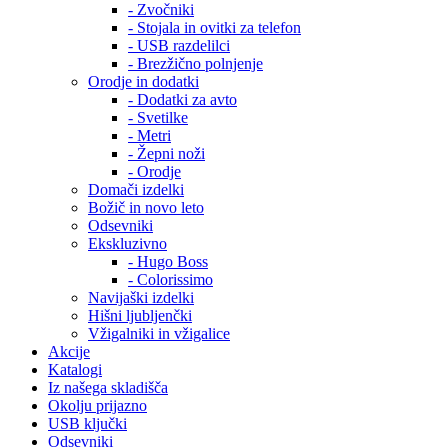
- Zvočniki
- Stojala in ovitki za telefon
- USB razdelilci
- Brezžično polnjenje
Orodje in dodatki
- Dodatki za avto
- Svetilke
- Metri
- Žepni noži
- Orodje
Domači izdelki
Božič in novo leto
Odsevniki
Ekskluzivno
- Hugo Boss
- Colorissimo
Navijaški izdelki
Hišni ljubljenčki
Vžigalniki in vžigalice
Akcije
Katalogi
Iz našega skladišča
Okolju prijazno
USB ključki
Odsevniki