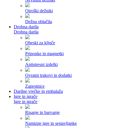
Otroški dežniki
Dežna oblačila
Drobna darila
Drobna darila
Obeski za ključe
Priponke in magnetki
Antistresni izdelki
Ovratni trakovi in dodatki
Zapestnice
Darilne vrečke in embalaža
Igre in igrače
Igre in igrače
Risanje in barvanje
Namizne igre in sestavljanke