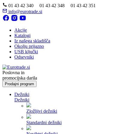
01 43 42 340 01 43 42 348 01 43 42 351
info@eurotrade.si
Akcije
Katalogi
Iz našega skladišča
Okolju prijazno
USB ključki
Odsevniki
Poslovna in
promocijska darila
Prodajni program
Dežniki
Dežniki
Zložljivi dežniki
Standardni dežniki
Nevihtni dežniki