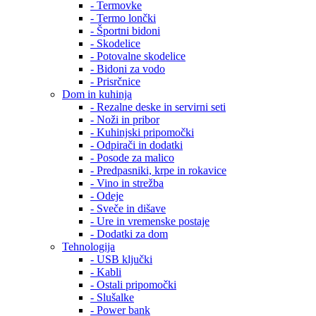
- Termovke
- Termo lončki
- Športni bidoni
- Skodelice
- Potovalne skodelice
- Bidoni za vodo
- Prisrčnice
Dom in kuhinja
- Rezalne deske in servirni seti
- Noži in pribor
- Kuhinjski pripomočki
- Odpirači in dodatki
- Posode za malico
- Predpasniki, krpe in rokavice
- Vino in strežba
- Odeje
- Sveče in dišave
- Ure in vremenske postaje
- Dodatki za dom
Tehnologija
- USB ključki
- Kabli
- Ostali pripomočki
- Slušalke
- Power bank