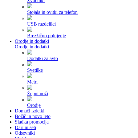
Zvočniki
Stojala in ovitki za telefon
USB razdelilci
Brezžično polnjenje
Orodje in dodatki
Orodje in dodatki
Dodatki za avto
Svetilke
Metri
Žepni noži
Orodje
Domači izdelki
Božič in novo leto
Sladka promocija
Darilni seti
Odsevniki