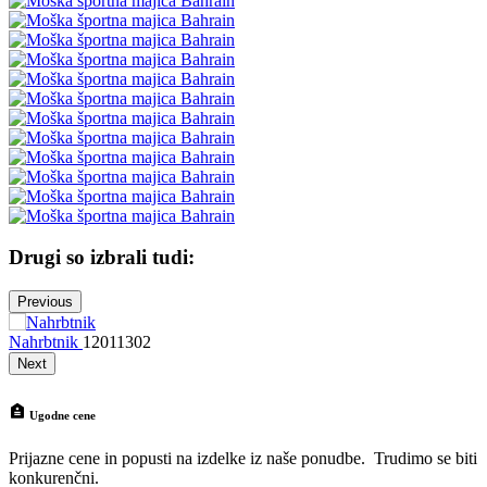
Drugi so izbrali tudi:
Previous
Nahrbtnik
12011302
N
Next
Ugodne cene
Prijazne cene in popusti na izdelke iz naše ponudbe. Trudimo se biti
konkurenčni.