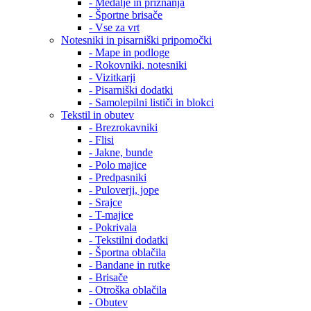
- Medalje in priznanja
- Športne brisače
- Vse za vrt
Notesniki in pisarniški pripomočki
- Mape in podloge
- Rokovniki, notesniki
- Vizitkarji
- Pisarniški dodatki
- Samolepilni lističi in blokci
Tekstil in obutev
- Brezrokavniki
- Flisi
- Jakne, bunde
- Polo majice
- Predpasniki
- Puloverji, jope
- Srajce
- T-majice
- Pokrivala
- Tekstilni dodatki
- Športna oblačila
- Bandane in rutke
- Brisače
- Otroška oblačila
- Obutev