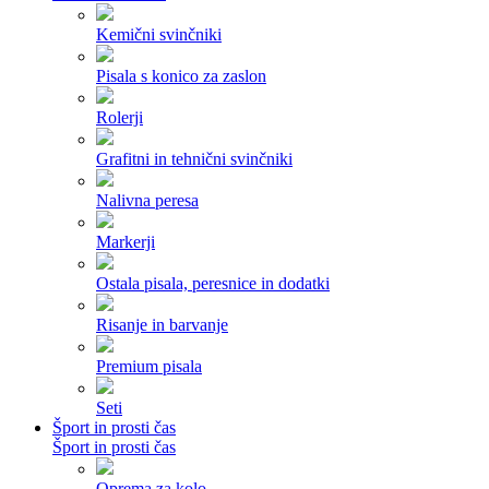
Kemični svinčniki
Pisala s konico za zaslon
Rolerji
Grafitni in tehnični svinčniki
Nalivna peresa
Markerji
Ostala pisala, peresnice in dodatki
Risanje in barvanje
Premium pisala
Seti
Šport in prosti čas
Šport in prosti čas
Oprema za kolo