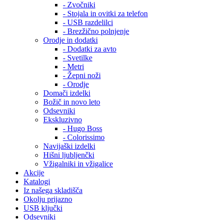
- Zvočniki
- Stojala in ovitki za telefon
- USB razdelilci
- Brezžično polnjenje
Orodje in dodatki
- Dodatki za avto
- Svetilke
- Metri
- Žepni noži
- Orodje
Domači izdelki
Božič in novo leto
Odsevniki
Ekskluzivno
- Hugo Boss
- Colorissimo
Navijaški izdelki
Hišni ljubljenčki
Vžigalniki in vžigalice
Akcije
Katalogi
Iz našega skladišča
Okolju prijazno
USB ključki
Odsevniki