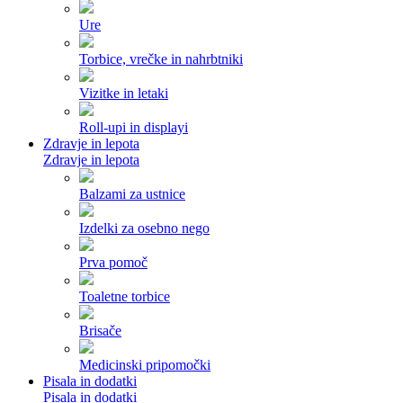
Ure
Torbice, vrečke in nahrbtniki
Vizitke in letaki
Roll-upi in displayi
Zdravje in lepota
Zdravje in lepota
Balzami za ustnice
Izdelki za osebno nego
Prva pomoč
Toaletne torbice
Brisače
Medicinski pripomočki
Pisala in dodatki
Pisala in dodatki