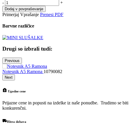
-
+
Dodaj v povpraševanje
Primerjaj
Vprašanje
Prenesi PDF
Barvne različice
Drugi so izbrali tudi:
Previous
Notesnik A5 Ramona
10790082
N
Next
Ugodne cene
Prijazne cene in popusti na izdelke iz naše ponudbe. Trudimo se biti
konkurenčni.
Hitra dobava