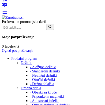
Poslovna in promocijska darila
Moje povpraševanje
0 Izdelek(i)
Ogled povpraševanja
Prodajni program
Dežniki
- Zložljivi dežniki
- Standardni dežniki
- Nevihtni dežniki
- Otroški dežniki
- Dežna oblačila
Drobna darila
- Obeski za ključe
- Priponke in magnetki
- Antistresni izdelki
- Ovratni trakovi in dodatki