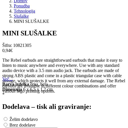
Domov
Ponudba
Tehnologija
Slušalke
MINI SLUŠALKE
MINI SLUŠALKE
Šifra:
10821305
0,94‎€
The Rebel earbuds are straightforward earbuds that make it easy to
listen to music anywhere and everywhere. Use with any standard
audio device with a 3.5 mm audio jack. The earbuds are made of
strong ABS plastic and come in a plastic triangular case with cable
Več...
storage, which protects it well from any external damage. The Rebel
Barva izdelka
črna, bela
earbuds are available in different colour combinations and offer
Dimenzija
6 x 6,5 x 1,7 cm
various logo printing options.
*
Dodelava – tisk ali graviranje:
Želim dodelavo
Brez dodelave