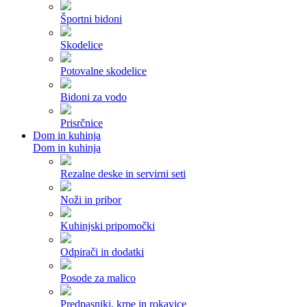
Športni bidoni
Skodelice
Potovalne skodelice
Bidoni za vodo
Prisrčnice
Dom in kuhinja
Dom in kuhinja
Rezalne deske in servirni seti
Noži in pribor
Kuhinjski pripomočki
Odpirači in dodatki
Posode za malico
Predpasniki, krpe in rokavice