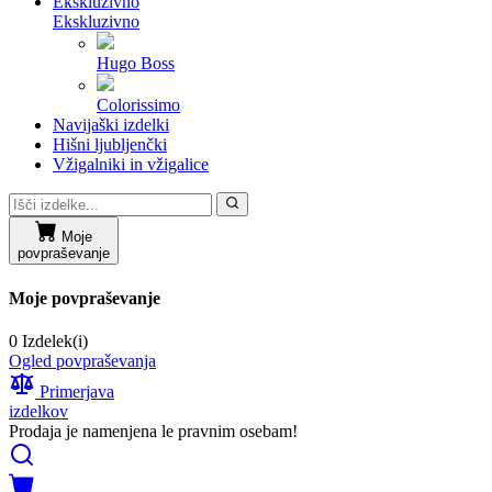
Ekskluzivno
Ekskluzivno
Hugo Boss
Colorissimo
Navijaški izdelki
Hišni ljubljenčki
Vžigalniki in vžigalice
Moje
povpraševanje
Moje povpraševanje
0 Izdelek(i)
Ogled povpraševanja
Primerjava
izdelkov
Prodaja je namenjena le pravnim osebam!