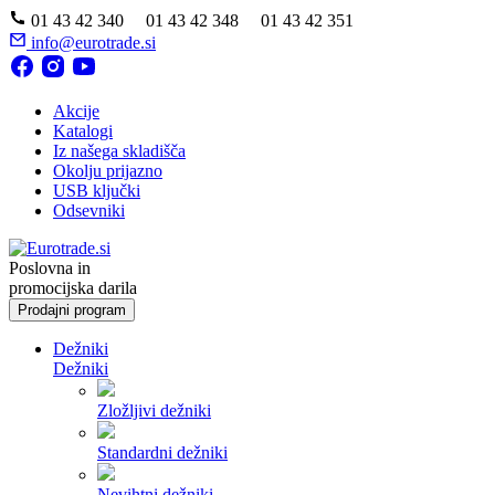
01 43 42 340 01 43 42 348 01 43 42 351
info@eurotrade.si
Akcije
Katalogi
Iz našega skladišča
Okolju prijazno
USB ključki
Odsevniki
Poslovna in
promocijska darila
Prodajni program
Dežniki
Dežniki
Zložljivi dežniki
Standardni dežniki
Nevihtni dežniki