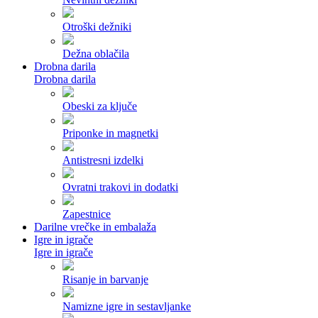
Otroški dežniki
Dežna oblačila
Drobna darila
Drobna darila
Obeski za ključe
Priponke in magnetki
Antistresni izdelki
Ovratni trakovi in dodatki
Zapestnice
Darilne vrečke in embalaža
Igre in igrače
Igre in igrače
Risanje in barvanje
Namizne igre in sestavljanke