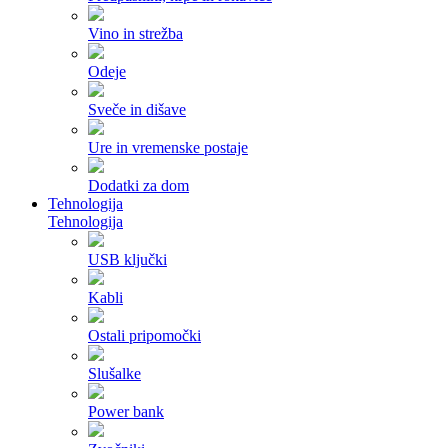
Vino in strežba
Odeje
Sveče in dišave
Ure in vremenske postaje
Dodatki za dom
Tehnologija
Tehnologija
USB ključki
Kabli
Ostali pripomočki
Slušalke
Power bank