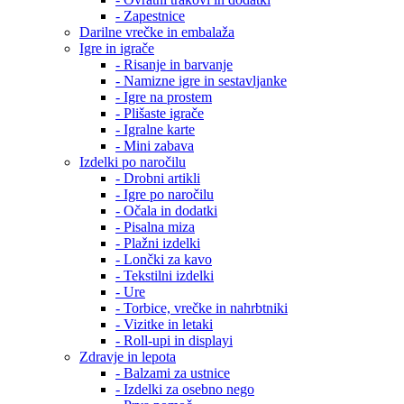
- Zapestnice
Darilne vrečke in embalaža
Igre in igrače
- Risanje in barvanje
- Namizne igre in sestavljanke
- Igre na prostem
- Plišaste igrače
- Igralne karte
- Mini zabava
Izdelki po naročilu
- Drobni artikli
- Igre po naročilu
- Očala in dodatki
- Pisalna miza
- Plažni izdelki
- Lončki za kavo
- Tekstilni izdelki
- Ure
- Torbice, vrečke in nahrbtniki
- Vizitke in letaki
- Roll-upi in displayi
Zdravje in lepota
- Balzami za ustnice
- Izdelki za osebno nego