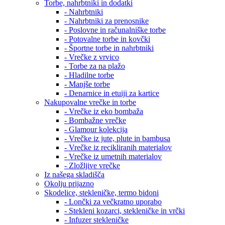
Torbe, nahrbtniki in dodatki
- Nahrbtniki
- Nahrbtniki za prenosnike
- Poslovne in računalniške torbe
- Potovalne torbe in kovčki
- Športne torbe in nahrbtniki
- Vrečke z vrvico
- Torbe za na plažo
- Hladilne torbe
- Manjše torbe
- Denarnice in etuiji za kartice
Nakupovalne vrečke in torbe
- Vrečke iz eko bombaža
- Bombažne vrečke
- Glamour kolekcija
- Vrečke iz jute, plute in bambusa
- Vrečke iz recikliranih materialov
- Vrečke iz umetnih materialov
- Zložljive vrečke
Iz našega skladišča
Okolju prijazno
Skodelice, stekleničke, termo bidoni
- Lončki za večkratno uporabo
- Stekleni kozarci, stekleničke in vrčki
- Infuzer stekleničke