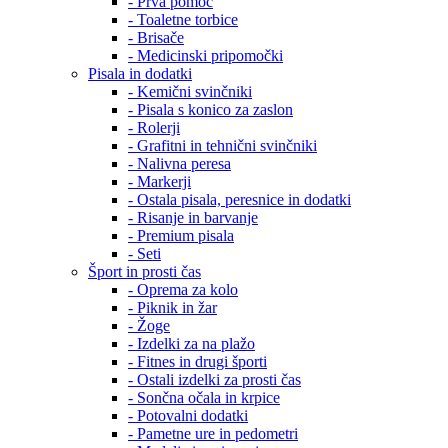
- Prva pomoč
- Toaletne torbice
- Brisače
- Medicinski pripomočki
Pisala in dodatki
- Kemični svinčniki
- Pisala s konico za zaslon
- Rolerji
- Grafitni in tehnični svinčniki
- Nalivna peresa
- Markerji
- Ostala pisala, peresnice in dodatki
- Risanje in barvanje
- Premium pisala
- Seti
Šport in prosti čas
- Oprema za kolo
- Piknik in žar
- Žoge
- Izdelki za na plažo
- Fitnes in drugi športi
- Ostali izdelki za prosti čas
- Sončna očala in krpice
- Potovalni dodatki
- Pametne ure in pedometri