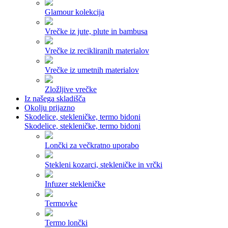
Glamour kolekcija
Vrečke iz jute, plute in bambusa
Vrečke iz recikliranih materialov
Vrečke iz umetnih materialov
Zložljive vrečke
Iz našega skladišča
Okolju prijazno
Skodelice, stekleničke, termo bidoni
Skodelice, stekleničke, termo bidoni
Lončki za večkratno uporabo
Stekleni kozarci, stekleničke in vrčki
Infuzer stekleničke
Termovke
Termo lončki