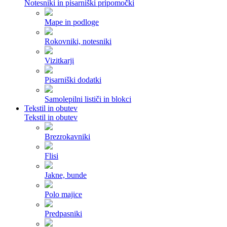
Notesniki in pisarniški pripomočki
Mape in podloge
Rokovniki, notesniki
Vizitkarji
Pisarniški dodatki
Samolepilni lističi in blokci
Tekstil in obutev
Tekstil in obutev
Brezrokavniki
Flisi
Jakne, bunde
Polo majice
Predpasniki