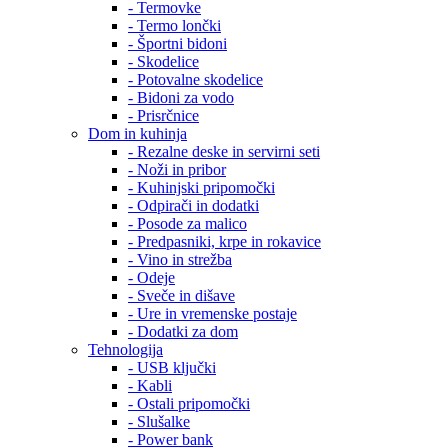
- Termovke
- Termo lončki
- Športni bidoni
- Skodelice
- Potovalne skodelice
- Bidoni za vodo
- Prisrčnice
Dom in kuhinja
- Rezalne deske in servirni seti
- Noži in pribor
- Kuhinjski pripomočki
- Odpirači in dodatki
- Posode za malico
- Predpasniki, krpe in rokavice
- Vino in strežba
- Odeje
- Sveče in dišave
- Ure in vremenske postaje
- Dodatki za dom
Tehnologija
- USB ključki
- Kabli
- Ostali pripomočki
- Slušalke
- Power bank