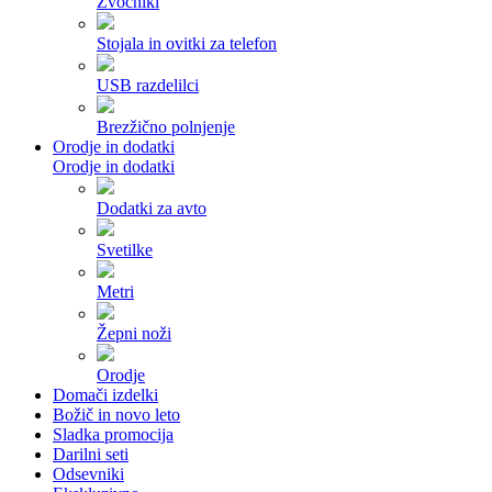
Zvočniki
Stojala in ovitki za telefon
USB razdelilci
Brezžično polnjenje
Orodje in dodatki
Orodje in dodatki
Dodatki za avto
Svetilke
Metri
Žepni noži
Orodje
Domači izdelki
Božič in novo leto
Sladka promocija
Darilni seti
Odsevniki