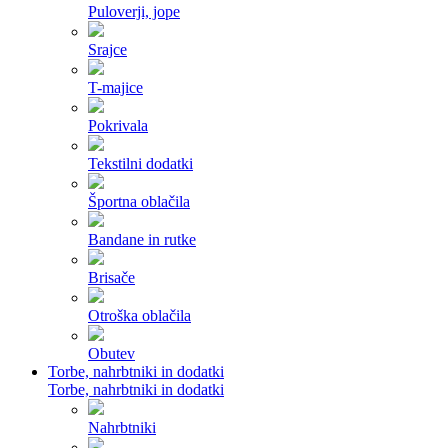
Puloverji, jope
Srajce
T-majice
Pokrivala
Tekstilni dodatki
Športna oblačila
Bandane in rutke
Brisače
Otroška oblačila
Obutev
Torbe, nahrbtniki in dodatki
Torbe, nahrbtniki in dodatki
Nahrbtniki