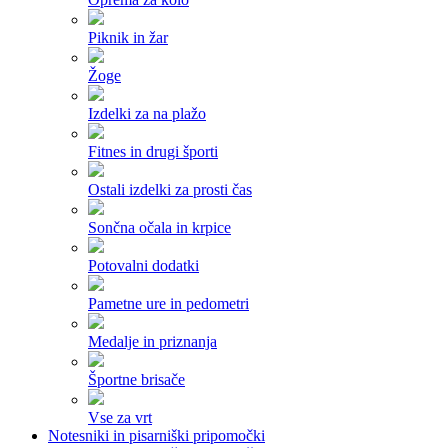
Piknik in žar
Žoge
Izdelki za na plažo
Fitnes in drugi športi
Ostali izdelki za prosti čas
Sončna očala in krpice
Potovalni dodatki
Pametne ure in pedometri
Medalje in priznanja
Športne brisače
Vse za vrt
Notesniki in pisarniški pripomočki