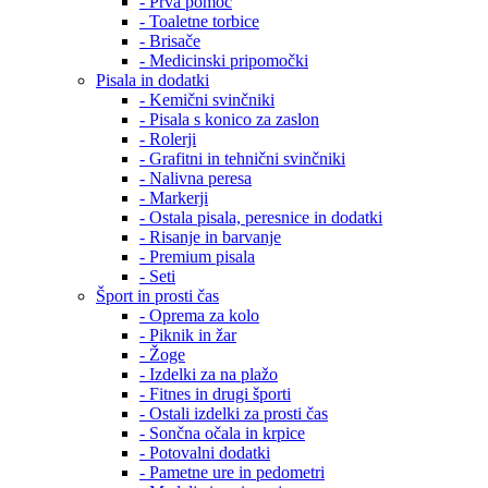
- Prva pomoč
- Toaletne torbice
- Brisače
- Medicinski pripomočki
Pisala in dodatki
- Kemični svinčniki
- Pisala s konico za zaslon
- Rolerji
- Grafitni in tehnični svinčniki
- Nalivna peresa
- Markerji
- Ostala pisala, peresnice in dodatki
- Risanje in barvanje
- Premium pisala
- Seti
Šport in prosti čas
- Oprema za kolo
- Piknik in žar
- Žoge
- Izdelki za na plažo
- Fitnes in drugi športi
- Ostali izdelki za prosti čas
- Sončna očala in krpice
- Potovalni dodatki
- Pametne ure in pedometri