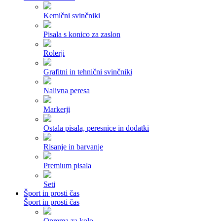
Kemični svinčniki
Pisala s konico za zaslon
Rolerji
Grafitni in tehnični svinčniki
Nalivna peresa
Markerji
Ostala pisala, peresnice in dodatki
Risanje in barvanje
Premium pisala
Seti
Šport in prosti čas
Šport in prosti čas
Oprema za kolo