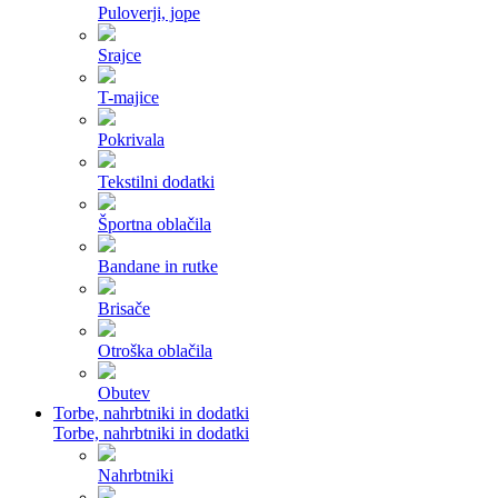
Puloverji, jope
Srajce
T-majice
Pokrivala
Tekstilni dodatki
Športna oblačila
Bandane in rutke
Brisače
Otroška oblačila
Obutev
Torbe, nahrbtniki in dodatki
Torbe, nahrbtniki in dodatki
Nahrbtniki