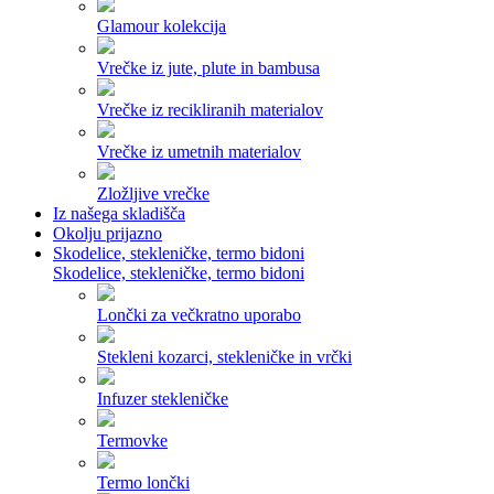
Glamour kolekcija
Vrečke iz jute, plute in bambusa
Vrečke iz recikliranih materialov
Vrečke iz umetnih materialov
Zložljive vrečke
Iz našega skladišča
Okolju prijazno
Skodelice, stekleničke, termo bidoni
Skodelice, stekleničke, termo bidoni
Lončki za večkratno uporabo
Stekleni kozarci, stekleničke in vrčki
Infuzer stekleničke
Termovke
Termo lončki