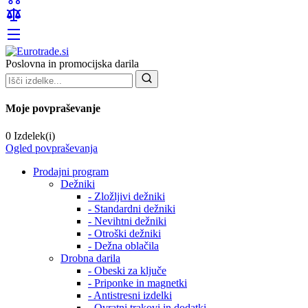
Poslovna in promocijska darila
Moje povpraševanje
0 Izdelek(i)
Ogled povpraševanja
Prodajni program
Dežniki
- Zložljivi dežniki
- Standardni dežniki
- Nevihtni dežniki
- Otroški dežniki
- Dežna oblačila
Drobna darila
- Obeski za ključe
- Priponke in magnetki
- Antistresni izdelki
- Ovratni trakovi in dodatki