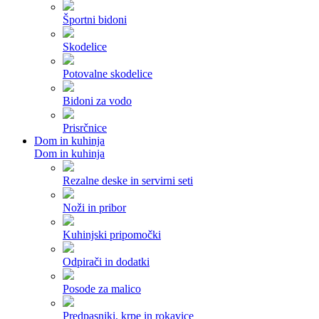
Športni bidoni
Skodelice
Potovalne skodelice
Bidoni za vodo
Prisrčnice
Dom in kuhinja
Dom in kuhinja
Rezalne deske in servirni seti
Noži in pribor
Kuhinjski pripomočki
Odpirači in dodatki
Posode za malico
Predpasniki, krpe in rokavice