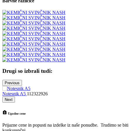
Barvne različice
Drugi so izbrali tudi:
Previous
Notesnik A5
112322926
N
Next
Ugodne cene
Prijazne cene in popusti na izdelke iz naše ponudbe. Trudimo se biti
konkurenčni.