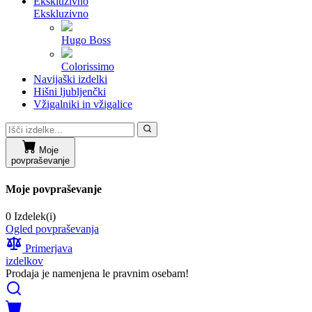
Ekskluzivno
Ekskluzivno
Hugo Boss
Colorissimo
Navijaški izdelki
Hišni ljubljenčki
Vžigalniki in vžigalice
Moje
povpraševanje
Moje povpraševanje
0 Izdelek(i)
Ogled povpraševanja
Primerjava
izdelkov
Prodaja je namenjena le pravnim osebam!