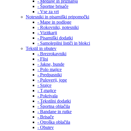
- Medalje in priznanja
- Športne brisače
- Vse za vrt
Notesniki in pisarniški pripomočki
- Mape in podloge
- Rokovniki, notesniki
- Vizitkarji
- Pisarniški dodatki
- Samolepilni lističi in blokci
Tekstil in obutev
- Brezrokavniki
- Flisi
- Jakne, bunde
- Polo majice
- Predpasniki
- Puloverji, jope
- Srajce
- T-majice
- Pokrivala
- Tekstilni dodatki
- Športna oblačila
- Bandane in rutke
- Brisače
- Otroška oblačila
- Obutev