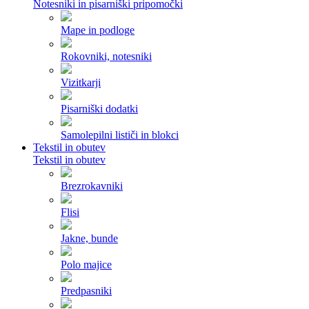
Notesniki in pisarniški pripomočki
Mape in podloge
Rokovniki, notesniki
Vizitkarji
Pisarniški dodatki
Samolepilni lističi in blokci
Tekstil in obutev
Tekstil in obutev
Brezrokavniki
Flisi
Jakne, bunde
Polo majice
Predpasniki