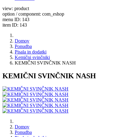
view: product
option / component: com_eshop
menu ID: 143
item ID: 143
Domov
Ponudba
Pisala in dodatki
Kemični svinčniki
KEMIČNI SVINČNIK NASH
KEMIČNI SVINČNIK NASH
Domov
Ponudba