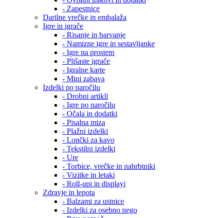
- Zapestnice
Darilne vrečke in embalaža
Igre in igrače
- Risanje in barvanje
- Namizne igre in sestavljanke
- Igre na prostem
- Plišaste igrače
- Igralne karte
- Mini zabava
Izdelki po naročilu
- Drobni artikli
- Igre po naročilu
- Očala in dodatki
- Pisalna miza
- Plažni izdelki
- Lončki za kavo
- Tekstilni izdelki
- Ure
- Torbice, vrečke in nahrbtniki
- Vizitke in letaki
- Roll-upi in displayi
Zdravje in lepota
- Balzami za ustnice
- Izdelki za osebno nego