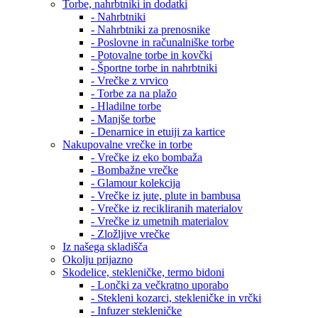
Torbe, nahrbtniki in dodatki
- Nahrbtniki
- Nahrbtniki za prenosnike
- Poslovne in računalniške torbe
- Potovalne torbe in kovčki
- Športne torbe in nahrbtniki
- Vrečke z vrvico
- Torbe za na plažo
- Hladilne torbe
- Manjše torbe
- Denarnice in etuiji za kartice
Nakupovalne vrečke in torbe
- Vrečke iz eko bombaža
- Bombažne vrečke
- Glamour kolekcija
- Vrečke iz jute, plute in bambusa
- Vrečke iz recikliranih materialov
- Vrečke iz umetnih materialov
- Zložljive vrečke
Iz našega skladišča
Okolju prijazno
Skodelice, stekleničke, termo bidoni
- Lončki za večkratno uporabo
- Stekleni kozarci, stekleničke in vrčki
- Infuzer stekleničke