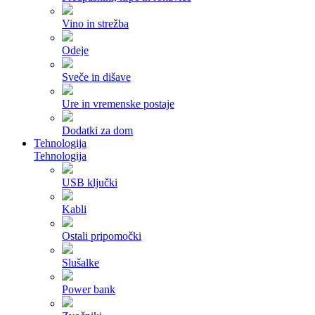
Vino in strežba
Odeje
Sveče in dišave
Ure in vremenske postaje
Dodatki za dom
Tehnologija
Tehnologija
USB ključki
Kabli
Ostali pripomočki
Slušalke
Power bank