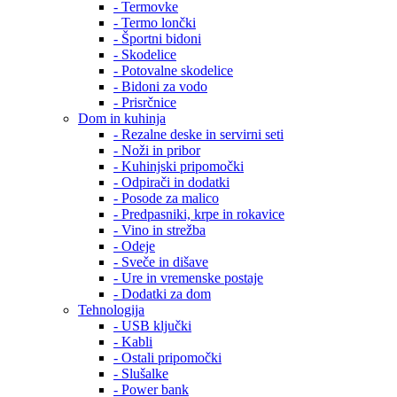
- Termovke
- Termo lončki
- Športni bidoni
- Skodelice
- Potovalne skodelice
- Bidoni za vodo
- Prisrčnice
Dom in kuhinja
- Rezalne deske in servirni seti
- Noži in pribor
- Kuhinjski pripomočki
- Odpirači in dodatki
- Posode za malico
- Predpasniki, krpe in rokavice
- Vino in strežba
- Odeje
- Sveče in dišave
- Ure in vremenske postaje
- Dodatki za dom
Tehnologija
- USB ključki
- Kabli
- Ostali pripomočki
- Slušalke
- Power bank