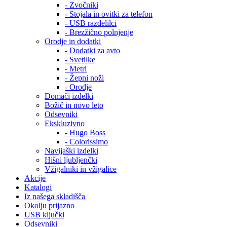
- Zvočniki
- Stojala in ovitki za telefon
- USB razdelilci
- Brezžično polnjenje
Orodje in dodatki
- Dodatki za avto
- Svetilke
- Metri
- Žepni noži
- Orodje
Domači izdelki
Božič in novo leto
Odsevniki
Ekskluzivno
- Hugo Boss
- Colorissimo
Navijaški izdelki
Hišni ljubljenčki
Vžigalniki in vžigalice
Akcije
Katalogi
Iz našega skladišča
Okolju prijazno
USB ključki
Odsevniki