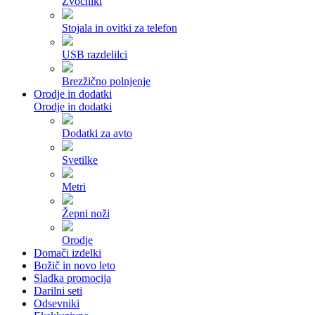
Zvočniki
Stojala in ovitki za telefon
USB razdelilci
Brezžično polnjenje
Orodje in dodatki
Orodje in dodatki
Dodatki za avto
Svetilke
Metri
Žepni noži
Orodje
Domači izdelki
Božič in novo leto
Sladka promocija
Darilni seti
Odsevniki