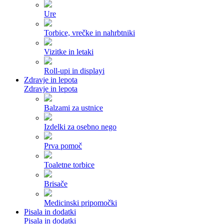
Ure
Torbice, vrečke in nahrbtniki
Vizitke in letaki
Roll-upi in displayi
Zdravje in lepota
Zdravje in lepota
Balzami za ustnice
Izdelki za osebno nego
Prva pomoč
Toaletne torbice
Brisače
Medicinski pripomočki
Pisala in dodatki
Pisala in dodatki