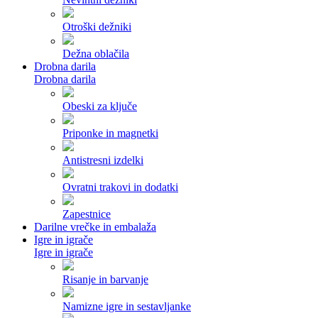
Otroški dežniki
Dežna oblačila
Drobna darila
Drobna darila
Obeski za ključe
Priponke in magnetki
Antistresni izdelki
Ovratni trakovi in dodatki
Zapestnice
Darilne vrečke in embalaža
Igre in igrače
Igre in igrače
Risanje in barvanje
Namizne igre in sestavljanke