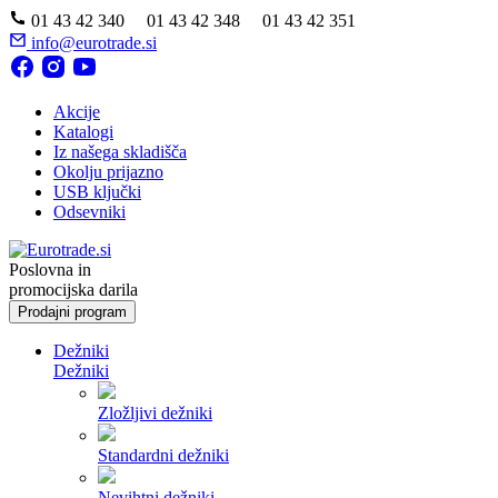
01 43 42 340 01 43 42 348 01 43 42 351
info@eurotrade.si
Akcije
Katalogi
Iz našega skladišča
Okolju prijazno
USB ključki
Odsevniki
Poslovna in
promocijska darila
Prodajni program
Dežniki
Dežniki
Zložljivi dežniki
Standardni dežniki
Nevihtni dežniki