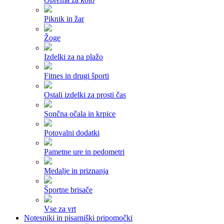
Piknik in žar
Žoge
Izdelki za na plažo
Fitnes in drugi športi
Ostali izdelki za prosti čas
Sončna očala in krpice
Potovalni dodatki
Pametne ure in pedometri
Medalje in priznanja
Športne brisače
Vse za vrt
Notesniki in pisarniški pripomočki