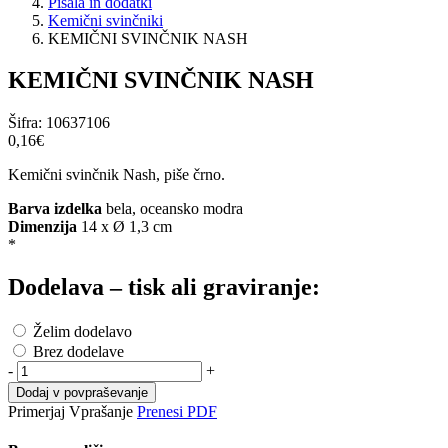
Pisala in dodatki
Kemični svinčniki
KEMIČNI SVINČNIK NASH
KEMIČNI SVINČNIK NASH
Šifra:
10637106
0,16‎€
Kemični svinčnik Nash, piše črno.
Barva izdelka
bela, oceansko modra
Dimenzija
14 x Ø 1,3 cm
*
Dodelava – tisk ali graviranje:
Želim dodelavo
Brez dodelave
-
+
Dodaj v povpraševanje
Primerjaj
Vprašanje
Prenesi PDF