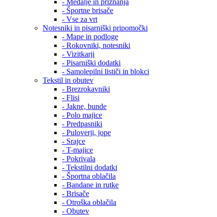
- Medalje in priznanja
- Športne brisače
- Vse za vrt
Notesniki in pisarniški pripomočki
- Mape in podloge
- Rokovniki, notesniki
- Vizitkarji
- Pisarniški dodatki
- Samolepilni lističi in blokci
Tekstil in obutev
- Brezrokavniki
- Flisi
- Jakne, bunde
- Polo majice
- Predpasniki
- Puloverji, jope
- Srajce
- T-majice
- Pokrivala
- Tekstilni dodatki
- Športna oblačila
- Bandane in rutke
- Brisače
- Otroška oblačila
- Obutev