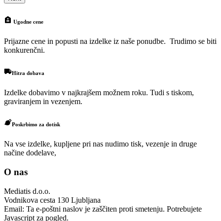
Ugodne cene
Prijazne cene in popusti na izdelke iz naše ponudbe. Trudimo se biti
konkurenčni.
Hitra dobava
Izdelke dobavimo v najkrajšem možnem roku. Tudi s tiskom,
graviranjem in vezenjem.
Poskrbimo za dotisk
Na vse izdelke, kupljene pri nas nudimo tisk, vezenje in druge
načine dodelave,
O nas
Mediatis d.o.o.
Vodnikova cesta 130
Ljubljana
Email:
Ta e-poštni naslov je zaščiten proti smetenju. Potrebujete
Javascript za pogled.