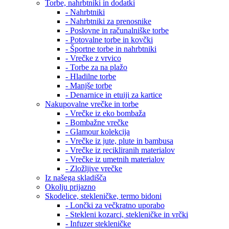
Torbe, nahrbtniki in dodatki
- Nahrbtniki
- Nahrbtniki za prenosnike
- Poslovne in računalniške torbe
- Potovalne torbe in kovčki
- Športne torbe in nahrbtniki
- Vrečke z vrvico
- Torbe za na plažo
- Hladilne torbe
- Manjše torbe
- Denarnice in etuiji za kartice
Nakupovalne vrečke in torbe
- Vrečke iz eko bombaža
- Bombažne vrečke
- Glamour kolekcija
- Vrečke iz jute, plute in bambusa
- Vrečke iz recikliranih materialov
- Vrečke iz umetnih materialov
- Zložljive vrečke
Iz našega skladišča
Okolju prijazno
Skodelice, stekleničke, termo bidoni
- Lončki za večkratno uporabo
- Stekleni kozarci, stekleničke in vrčki
- Infuzer stekleničke