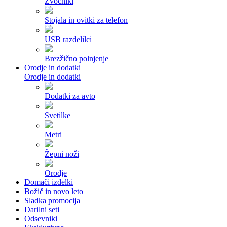
Zvočniki
Stojala in ovitki za telefon
USB razdelilci
Brezžično polnjenje
Orodje in dodatki
Orodje in dodatki
Dodatki za avto
Svetilke
Metri
Žepni noži
Orodje
Domači izdelki
Božič in novo leto
Sladka promocija
Darilni seti
Odsevniki