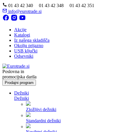
01 43 42 340 01 43 42 348 01 43 42 351
info@eurotrade.si
Akcije
Katalogi
Iz našega skladišča
Okolju prijazno
USB ključki
Odsevniki
Poslovna in
promocijska darila
Prodajni program
Dežniki
Dežniki
Zložljivi dežniki
Standardni dežniki
Nevihtni dežniki