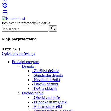
Poslovna in promocijska darila
Moje povpraševanje
0 Izdelek(i)
Ogled povpraševanja
Prodajni program
Dežniki
- Zložljivi dežniki
- Standardni dežniki
- Nevihtni dežniki
- Otroški dežniki
- Dežna oblačila
Drobna darila
- Obeski za ključe
- Priponke in magnetki
- Antistresni izdelki
- Ovratni trakovi in dodatki