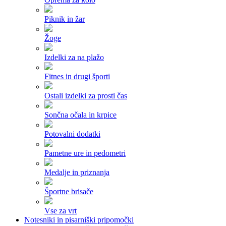
Piknik in žar
Žoge
Izdelki za na plažo
Fitnes in drugi športi
Ostali izdelki za prosti čas
Sončna očala in krpice
Potovalni dodatki
Pametne ure in pedometri
Medalje in priznanja
Športne brisače
Vse za vrt
Notesniki in pisarniški pripomočki