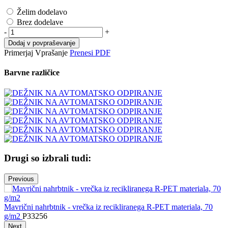
Želim dodelavo
Brez dodelave
-
+
Dodaj v povpraševanje
Primerjaj
Vprašanje
Prenesi PDF
Barvne različice
Drugi so izbrali tudi:
Previous
N
Mavrični nahrbtnik - vrečka iz recikliranega R-PET materiala, 70
g/m2
P33256
Next