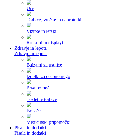
Ure
Torbice, vrečke in nahrbtniki
Vizitke in letaki
Roll-upi in displayi
Zdravje in lepota
Zdravje in lepota
Balzami za ustnice
Izdelki za osebno nego
Prva pomoč
Toaletne torbice
Brisače
Medicinski pripomočki
Pisala in dodatki
Pisala in dodatki