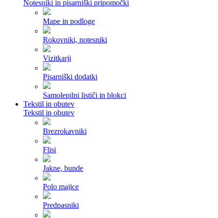
Notesniki in pisarniški pripomočki
Mape in podloge
Rokovniki, notesniki
Vizitkarji
Pisarniški dodatki
Samolepilni lističi in blokci
Tekstil in obutev
Tekstil in obutev
Brezrokavniki
Flisi
Jakne, bunde
Polo majice
Predpasniki