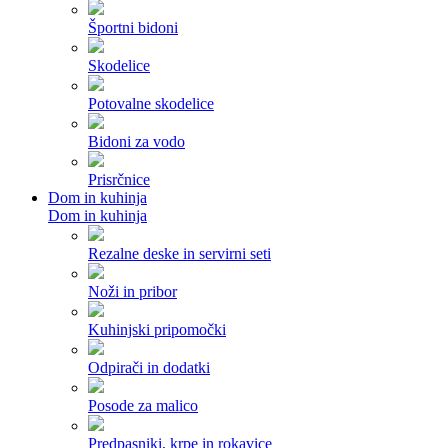
Športni bidoni
Skodelice
Potovalne skodelice
Bidoni za vodo
Prisrčnice
Dom in kuhinja
Dom in kuhinja
Rezalne deske in servirni seti
Noži in pribor
Kuhinjski pripomočki
Odpirači in dodatki
Posode za malico
Predpasniki, krpe in rokavice