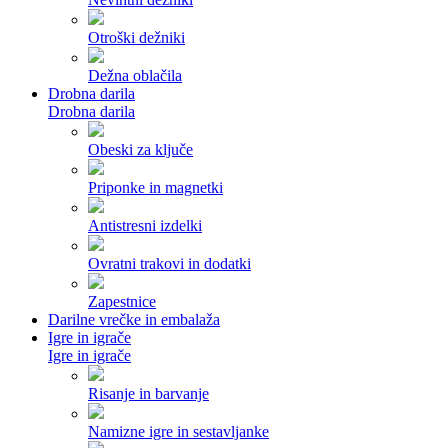
Otroški dežniki
Dežna oblačila
Drobna darila
Drobna darila
Obeski za ključe
Priponke in magnetki
Antistresni izdelki
Ovratni trakovi in dodatki
Zapestnice
Darilne vrečke in embalaža
Igre in igrače
Igre in igrače
Risanje in barvanje
Namizne igre in sestavljanke