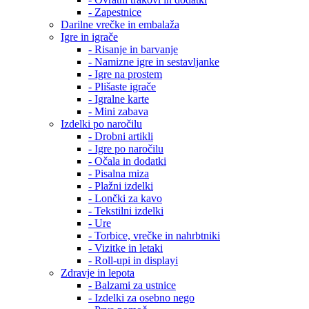
- Zapestnice
Darilne vrečke in embalaža
Igre in igrače
- Risanje in barvanje
- Namizne igre in sestavljanke
- Igre na prostem
- Plišaste igrače
- Igralne karte
- Mini zabava
Izdelki po naročilu
- Drobni artikli
- Igre po naročilu
- Očala in dodatki
- Pisalna miza
- Plažni izdelki
- Lončki za kavo
- Tekstilni izdelki
- Ure
- Torbice, vrečke in nahrbtniki
- Vizitke in letaki
- Roll-upi in displayi
Zdravje in lepota
- Balzami za ustnice
- Izdelki za osebno nego