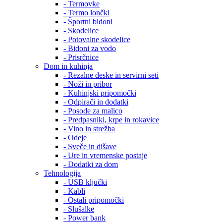
- Termovke
- Termo lončki
- Športni bidoni
- Skodelice
- Potovalne skodelice
- Bidoni za vodo
- Prisrčnice
Dom in kuhinja
- Rezalne deske in servirni seti
- Noži in pribor
- Kuhinjski pripomočki
- Odpirači in dodatki
- Posode za malico
- Predpasniki, krpe in rokavice
- Vino in strežba
- Odeje
- Sveče in dišave
- Ure in vremenske postaje
- Dodatki za dom
Tehnologija
- USB ključki
- Kabli
- Ostali pripomočki
- Slušalke
- Power bank