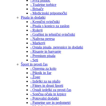
- Prva pomoč
- Toaletne torbice
- Brisače
- Medicinski pripomočki
Pisala in dodatki
- Kemični svinčniki
- Pisala s konico za zaslon
- Rolerji
- Grafitni in tehnični svinčniki
- Nalivna peresa
- Markerji
- Ostala pisala, peresnice in dodatki
- Risanje in barvanje
- Premium pisala
- Seti
Šport in prosti čas
- Oprema za kolo
- Piknik in žar
- Žoge
- Izdelki za na plažo
- Fitnes in drugi športi
- Ostali izdelki za prosti čas
- Sončna očala in krpice
- Potovalni dodatki
- Pametne ure in pedometri