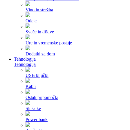
Vino in strežba
Odeje
Sveče in dišave
Ure in vremenske postaje
Dodatki za dom
Tehnologija
Tehnologija
USB ključki
Kabli
Ostali pripomočki
Slušalke
Power bank