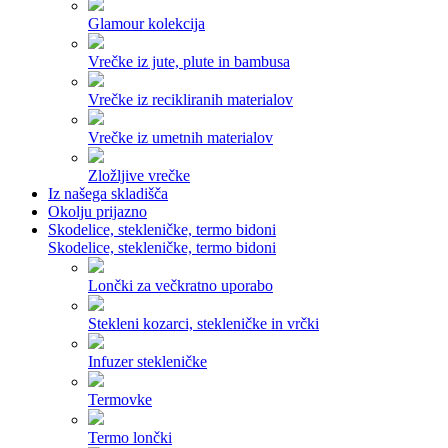
Glamour kolekcija
Vrečke iz jute, plute in bambusa
Vrečke iz recikliranih materialov
Vrečke iz umetnih materialov
Zložljive vrečke
Iz našega skladišča
Okolju prijazno
Skodelice, stekleničke, termo bidoni
Skodelice, stekleničke, termo bidoni
Lončki za večkratno uporabo
Stekleni kozarci, stekleničke in vrčki
Infuzer stekleničke
Termovke
Termo lončki