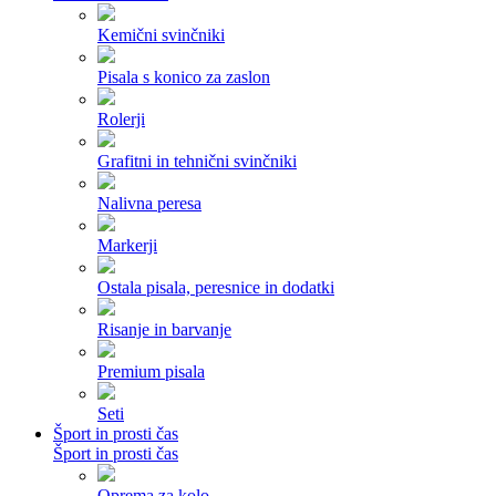
Kemični svinčniki
Pisala s konico za zaslon
Rolerji
Grafitni in tehnični svinčniki
Nalivna peresa
Markerji
Ostala pisala, peresnice in dodatki
Risanje in barvanje
Premium pisala
Seti
Šport in prosti čas
Šport in prosti čas
Oprema za kolo