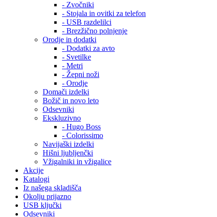
- Zvočniki
- Stojala in ovitki za telefon
- USB razdelilci
- Brezžično polnjenje
Orodje in dodatki
- Dodatki za avto
- Svetilke
- Metri
- Žepni noži
- Orodje
Domači izdelki
Božič in novo leto
Odsevniki
Ekskluzivno
- Hugo Boss
- Colorissimo
Navijaški izdelki
Hišni ljubljenčki
Vžigalniki in vžigalice
Akcije
Katalogi
Iz našega skladišča
Okolju prijazno
USB ključki
Odsevniki