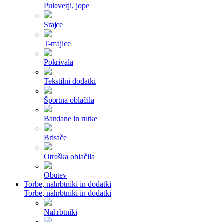
Puloverji, jope
Srajce
T-majice
Pokrivala
Tekstilni dodatki
Športna oblačila
Bandane in rutke
Brisače
Otroška oblačila
Obutev
Torbe, nahrbtniki in dodatki
Torbe, nahrbtniki in dodatki
Nahrbtniki