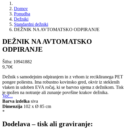
Domov
Ponudba
Dežniki
Standardni dežniki
DEŽNIK NA AVTOMATSKO ODPIRANJE
DEŽNIK NA AVTOMATSKO
ODPIRANJE
Šifra:
10941882
9,70‎€
Dežnik s samodejnim odpiranjem in z vrhom iz recikliranega PET
pongee poliestra. Ima robustno kovinsko gred, okvir iz steklenih
vlaken in udoben EVA ročaj, ki se barvno ujema z dežnikom. Tisk
je možen na notranje ali zunanje površine krakov dežnika.
Več...
Barva izdelka
siva
Dimenzija
102 x Ø 85 cm
*
Dodelava – tisk ali graviranje: