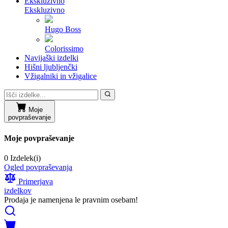
Ekskluzivno
Ekskluzivno
Hugo Boss
Colorissimo
Navijaški izdelki
Hišni ljubljenčki
Vžigalniki in vžigalice
Moje
povpraševanje
Moje povpraševanje
0 Izdelek(i)
Ogled povpraševanja
Primerjava
izdelkov
Prodaja je namenjena le pravnim osebam!