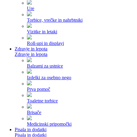
Ure
Torbice, vrečke in nahrbtniki
Vizitke in letaki
Roll-upi in displayi
Zdravje in lepota
Zdravje in lepota
Balzami za ustnice
Izdelki za osebno nego
Prva pomoč
Toaletne torbice
Brisače
Medicinski pripomočki
Pisala in dodatki
Pisala in dodatki