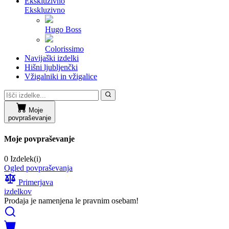
Ekskluzivno
Ekskluzivno
Hugo Boss
Colorissimo
Navijaški izdelki
Hišni ljubljenčki
Vžigalniki in vžigalice
Moje
povpraševanje
Moje povpraševanje
0 Izdelek(i)
Ogled povpraševanja
Primerjava
izdelkov
Prodaja je namenjena le pravnim osebam!