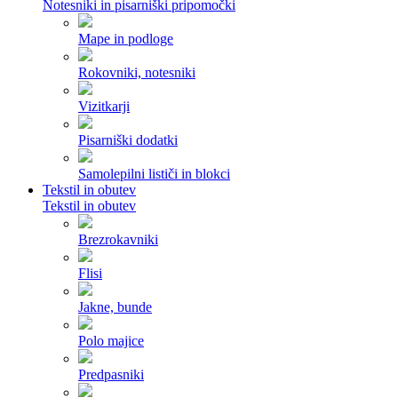
Notesniki in pisarniški pripomočki
Mape in podloge
Rokovniki, notesniki
Vizitkarji
Pisarniški dodatki
Samolepilni lističi in blokci
Tekstil in obutev
Tekstil in obutev
Brezrokavniki
Flisi
Jakne, bunde
Polo majice
Predpasniki