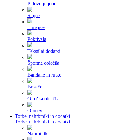
Puloverji, jope
Srajce
T-majice
Pokrivala
Tekstilni dodatki
Športna oblačila
Bandane in rutke
Brisače
Otroška oblačila
Obutev
Torbe, nahrbtniki in dodatki
Torbe, nahrbtniki in dodatki
Nahrbtniki