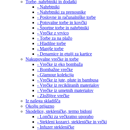
Torbe, nahrbtniki in dodatki
- Nahrbtniki
- Nahrbtniki za prenosnike
- Poslovne in računalniške torbe
- Potovalne torbe in kovčki
- Športne torbe in nahrbtniki
- Vrečke z vrvico
- Torbe za na plažo
- Hladilne torbe
- Manjše torbe
- Denarnice in etuiji za kartice
Nakupovalne vrečke in torbe
- Vrečke iz eko bombaža
- Bombažne vrečke
- Glamour kolekcija
- Vrečke iz jute, plute in bambusa
- Vrečke iz recikliranih materialov
- Vrečke iz umetnih materialov
- Zložljive vrečke
Iz našega skladišča
Okolju prijazno
Skodelice, stekleničke, termo bidoni
- Lončki za večkratno uporabo
- Stekleni kozarci, stekleničke in vrčki
- Infuzer stekleničke