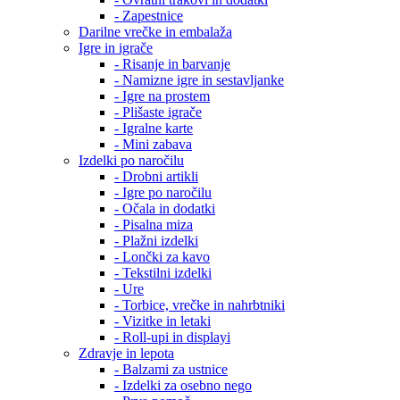
- Zapestnice
Darilne vrečke in embalaža
Igre in igrače
- Risanje in barvanje
- Namizne igre in sestavljanke
- Igre na prostem
- Plišaste igrače
- Igralne karte
- Mini zabava
Izdelki po naročilu
- Drobni artikli
- Igre po naročilu
- Očala in dodatki
- Pisalna miza
- Plažni izdelki
- Lončki za kavo
- Tekstilni izdelki
- Ure
- Torbice, vrečke in nahrbtniki
- Vizitke in letaki
- Roll-upi in displayi
Zdravje in lepota
- Balzami za ustnice
- Izdelki za osebno nego