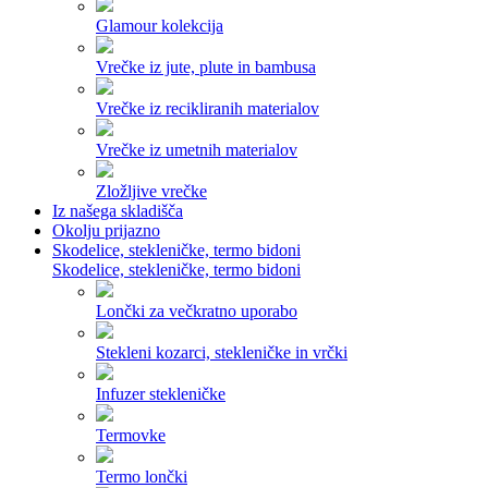
Glamour kolekcija
Vrečke iz jute, plute in bambusa
Vrečke iz recikliranih materialov
Vrečke iz umetnih materialov
Zložljive vrečke
Iz našega skladišča
Okolju prijazno
Skodelice, stekleničke, termo bidoni
Skodelice, stekleničke, termo bidoni
Lončki za večkratno uporabo
Stekleni kozarci, stekleničke in vrčki
Infuzer stekleničke
Termovke
Termo lončki