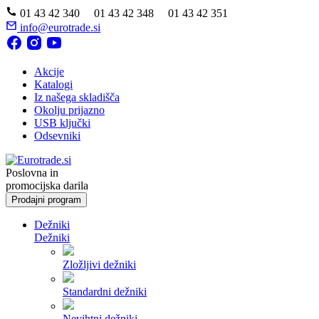
01 43 42 340 01 43 42 348 01 43 42 351
info@eurotrade.si
Akcije
Katalogi
Iz našega skladišča
Okolju prijazno
USB ključki
Odsevniki
Poslovna in
promocijska darila
Prodajni program
Dežniki
Dežniki
Zložljivi dežniki
Standardni dežniki
Nevihtni dežniki