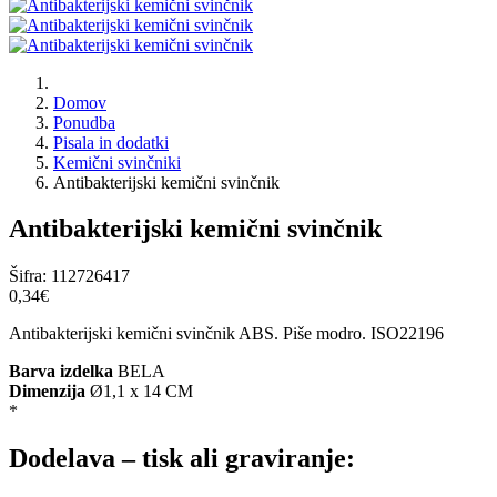
Domov
Ponudba
Pisala in dodatki
Kemični svinčniki
Antibakterijski kemični svinčnik
Antibakterijski kemični svinčnik
Šifra:
112726417
0,34‎€
Antibakterijski kemični svinčnik ABS. Piše modro. ISO22196
Barva izdelka
BELA
Dimenzija
Ø1,1 x 14 CM
*
Dodelava – tisk ali graviranje: