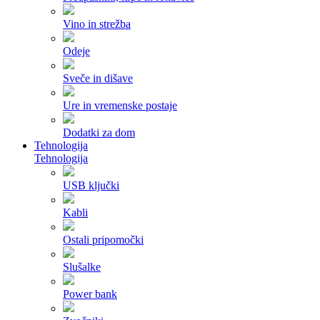
Vino in strežba
Odeje
Sveče in dišave
Ure in vremenske postaje
Dodatki za dom
Tehnologija
Tehnologija
USB ključki
Kabli
Ostali pripomočki
Slušalke
Power bank