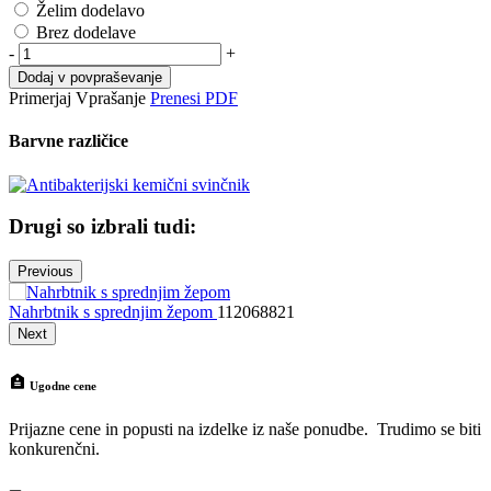
Želim dodelavo
Brez dodelave
-
+
Dodaj v povpraševanje
Primerjaj
Vprašanje
Prenesi PDF
Barvne različice
Drugi so izbrali tudi:
Previous
Nahrbtnik s sprednjim žepom
112068821
N
Next
Ugodne cene
Prijazne cene in popusti na izdelke iz naše ponudbe. Trudimo se biti
konkurenčni.