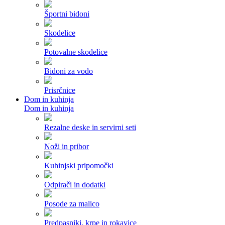
Športni bidoni
Skodelice
Potovalne skodelice
Bidoni za vodo
Prisrčnice
Dom in kuhinja
Dom in kuhinja
Rezalne deske in servirni seti
Noži in pribor
Kuhinjski pripomočki
Odpirači in dodatki
Posode za malico
Predpasniki, krpe in rokavice