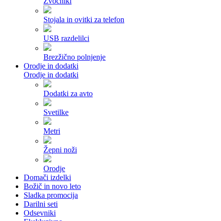
Zvočniki
Stojala in ovitki za telefon
USB razdelilci
Brezžično polnjenje
Orodje in dodatki
Orodje in dodatki
Dodatki za avto
Svetilke
Metri
Žepni noži
Orodje
Domači izdelki
Božič in novo leto
Sladka promocija
Darilni seti
Odsevniki