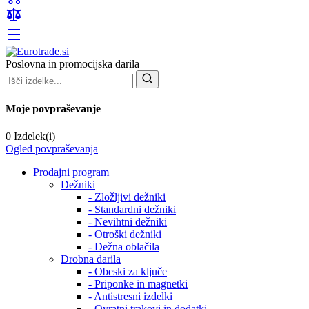
Poslovna in promocijska darila
Moje povpraševanje
0 Izdelek(i)
Ogled povpraševanja
Prodajni program
Dežniki
- Zložljivi dežniki
- Standardni dežniki
- Nevihtni dežniki
- Otroški dežniki
- Dežna oblačila
Drobna darila
- Obeski za ključe
- Priponke in magnetki
- Antistresni izdelki
- Ovratni trakovi in dodatki