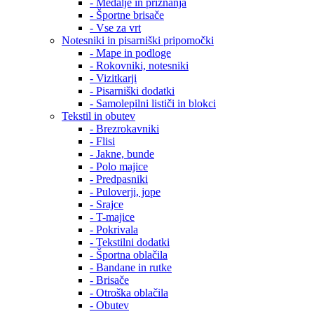
- Medalje in priznanja
- Športne brisače
- Vse za vrt
Notesniki in pisarniški pripomočki
- Mape in podloge
- Rokovniki, notesniki
- Vizitkarji
- Pisarniški dodatki
- Samolepilni lističi in blokci
Tekstil in obutev
- Brezrokavniki
- Flisi
- Jakne, bunde
- Polo majice
- Predpasniki
- Puloverji, jope
- Srajce
- T-majice
- Pokrivala
- Tekstilni dodatki
- Športna oblačila
- Bandane in rutke
- Brisače
- Otroška oblačila
- Obutev