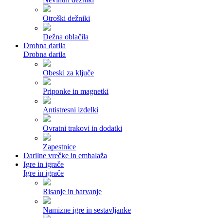
Otroški dežniki
Dežna oblačila
Drobna darila
Drobna darila
Obeski za ključe
Priponke in magnetki
Antistresni izdelki
Ovratni trakovi in dodatki
Zapestnice
Darilne vrečke in embalaža
Igre in igrače
Igre in igrače
Risanje in barvanje
Namizne igre in sestavljanke