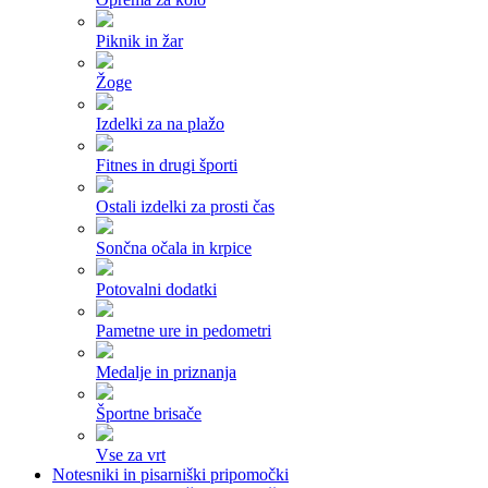
Piknik in žar
Žoge
Izdelki za na plažo
Fitnes in drugi športi
Ostali izdelki za prosti čas
Sončna očala in krpice
Potovalni dodatki
Pametne ure in pedometri
Medalje in priznanja
Športne brisače
Vse za vrt
Notesniki in pisarniški pripomočki