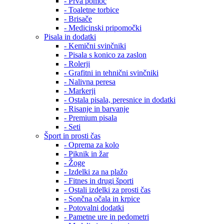
- Prva pomoč
- Toaletne torbice
- Brisače
- Medicinski pripomočki
Pisala in dodatki
- Kemični svinčniki
- Pisala s konico za zaslon
- Rolerji
- Grafitni in tehnični svinčniki
- Nalivna peresa
- Markerji
- Ostala pisala, peresnice in dodatki
- Risanje in barvanje
- Premium pisala
- Seti
Šport in prosti čas
- Oprema za kolo
- Piknik in žar
- Žoge
- Izdelki za na plažo
- Fitnes in drugi športi
- Ostali izdelki za prosti čas
- Sončna očala in krpice
- Potovalni dodatki
- Pametne ure in pedometri