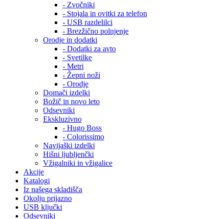
- Zvočniki
- Stojala in ovitki za telefon
- USB razdelilci
- Brezžično polnjenje
Orodje in dodatki
- Dodatki za avto
- Svetilke
- Metri
- Žepni noži
- Orodje
Domači izdelki
Božič in novo leto
Odsevniki
Ekskluzivno
- Hugo Boss
- Colorissimo
Navijaški izdelki
Hišni ljubljenčki
Vžigalniki in vžigalice
Akcije
Katalogi
Iz našega skladišča
Okolju prijazno
USB ključki
Odsevniki