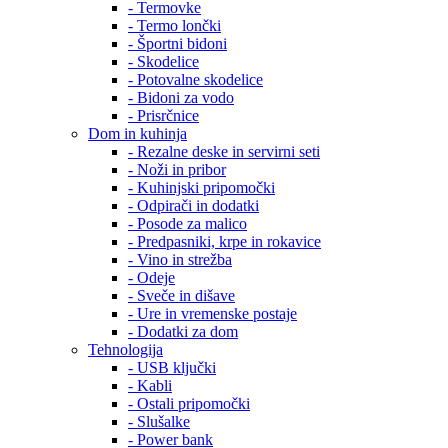
- Termovke
- Termo lončki
- Športni bidoni
- Skodelice
- Potovalne skodelice
- Bidoni za vodo
- Prisrčnice
Dom in kuhinja
- Rezalne deske in servirni seti
- Noži in pribor
- Kuhinjski pripomočki
- Odpirači in dodatki
- Posode za malico
- Predpasniki, krpe in rokavice
- Vino in strežba
- Odeje
- Sveče in dišave
- Ure in vremenske postaje
- Dodatki za dom
Tehnologija
- USB ključki
- Kabli
- Ostali pripomočki
- Slušalke
- Power bank