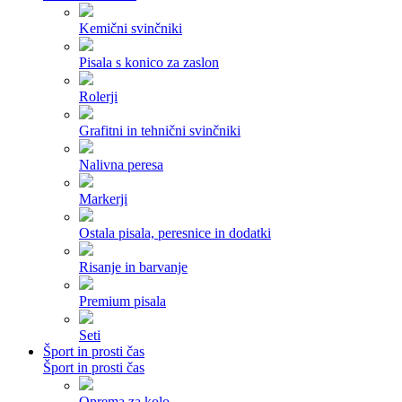
Kemični svinčniki
Pisala s konico za zaslon
Rolerji
Grafitni in tehnični svinčniki
Nalivna peresa
Markerji
Ostala pisala, peresnice in dodatki
Risanje in barvanje
Premium pisala
Seti
Šport in prosti čas
Šport in prosti čas
Oprema za kolo