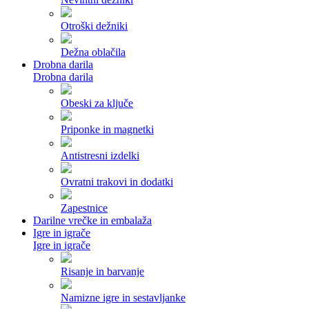
Otroški dežniki
Dežna oblačila
Drobna darila
Drobna darila
Obeski za ključe
Priponke in magnetki
Antistresni izdelki
Ovratni trakovi in dodatki
Zapestnice
Darilne vrečke in embalaža
Igre in igrače
Igre in igrače
Risanje in barvanje
Namizne igre in sestavljanke