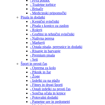
- Prva pomoč
- Toaletne torbice
- Brisače
- Medicinski pripomočki
Pisala in dodatki
- Kemični svinčniki
- Pisala s konico za zaslon
- Rolerji
- Grafitni in tehnični svinčniki
- Nalivna peresa
- Markerji
- Ostala pisala, peresnice in dodatki
- Risanje in barvanje
- Premium pisala
- Seti
Šport in prosti čas
- Oprema za kolo
- Piknik in žar
- Žoge
- Izdelki za na plažo
- Fitnes in drugi športi
- Ostali izdelki za prosti čas
- Sončna očala in krpice
- Potovalni dodatki
- Pametne ure in pedometri