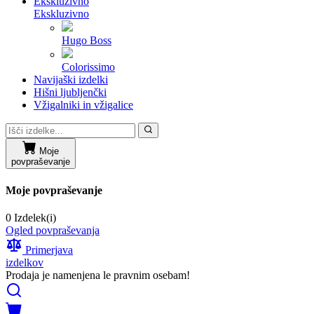
Ekskluzivno
Ekskluzivno
Hugo Boss
Colorissimo
Navijaški izdelki
Hišni ljubljenčki
Vžigalniki in vžigalice
Moje
povpraševanje
Moje povpraševanje
0 Izdelek(i)
Ogled povpraševanja
Primerjava
izdelkov
Prodaja je namenjena le pravnim osebam!