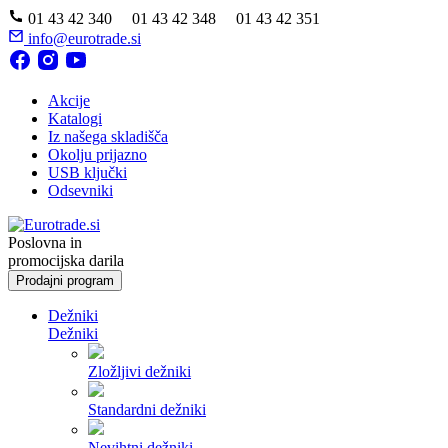
01 43 42 340 01 43 42 348 01 43 42 351
info@eurotrade.si
Akcije
Katalogi
Iz našega skladišča
Okolju prijazno
USB ključki
Odsevniki
Poslovna in
promocijska darila
Prodajni program
Dežniki
Dežniki
Zložljivi dežniki
Standardni dežniki
Nevihtni dežniki