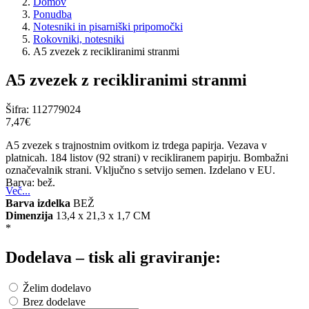
Domov
Ponudba
Notesniki in pisarniški pripomočki
Rokovniki, notesniki
A5 zvezek z recikliranimi stranmi
A5 zvezek z recikliranimi stranmi
Šifra:
112779024
7,47‎€
A5 zvezek s trajnostnim ovitkom iz trdega papirja. Vezava v
platnicah. 184 listov (92 strani) v recikliranem papirju. Bombažni
označevalnik strani. Vključno s setvijo semen. Izdelano v EU.
Barva: bež.
Več...
Barva izdelka
BEŽ
Dimenzija
13,4 x 21,3 x 1,7 CM
*
Dodelava – tisk ali graviranje:
Želim dodelavo
Brez dodelave