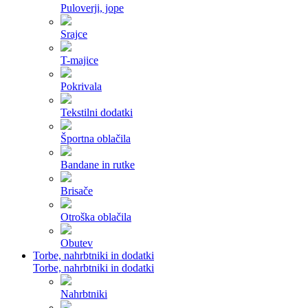
Puloverji, jope
Srajce
T-majice
Pokrivala
Tekstilni dodatki
Športna oblačila
Bandane in rutke
Brisače
Otroška oblačila
Obutev
Torbe, nahrbtniki in dodatki
Torbe, nahrbtniki in dodatki
Nahrbtniki