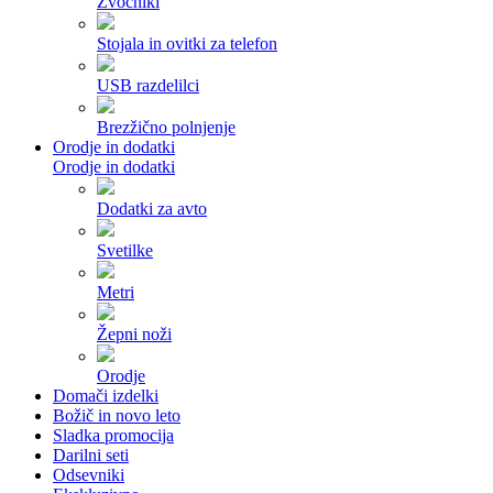
Zvočniki
Stojala in ovitki za telefon
USB razdelilci
Brezžično polnjenje
Orodje in dodatki
Orodje in dodatki
Dodatki za avto
Svetilke
Metri
Žepni noži
Orodje
Domači izdelki
Božič in novo leto
Sladka promocija
Darilni seti
Odsevniki