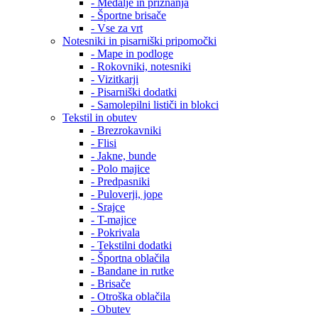
- Medalje in priznanja
- Športne brisače
- Vse za vrt
Notesniki in pisarniški pripomočki
- Mape in podloge
- Rokovniki, notesniki
- Vizitkarji
- Pisarniški dodatki
- Samolepilni lističi in blokci
Tekstil in obutev
- Brezrokavniki
- Flisi
- Jakne, bunde
- Polo majice
- Predpasniki
- Puloverji, jope
- Srajce
- T-majice
- Pokrivala
- Tekstilni dodatki
- Športna oblačila
- Bandane in rutke
- Brisače
- Otroška oblačila
- Obutev