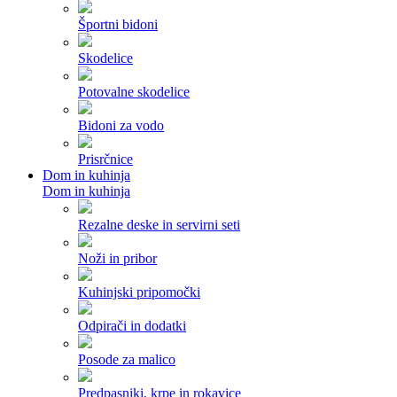
Športni bidoni
Skodelice
Potovalne skodelice
Bidoni za vodo
Prisrčnice
Dom in kuhinja
Dom in kuhinja
Rezalne deske in servirni seti
Noži in pribor
Kuhinjski pripomočki
Odpirači in dodatki
Posode za malico
Predpasniki, krpe in rokavice