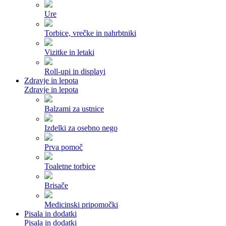
Ure
Torbice, vrečke in nahrbtniki
Vizitke in letaki
Roll-upi in displayi
Zdravje in lepota
Zdravje in lepota
Balzami za ustnice
Izdelki za osebno nego
Prva pomoč
Toaletne torbice
Brisače
Medicinski pripomočki
Pisala in dodatki
Pisala in dodatki