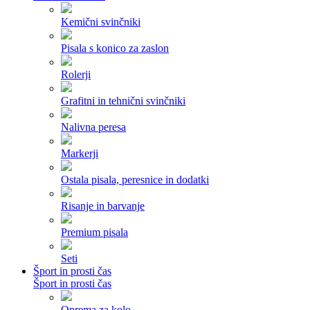
Kemični svinčniki
Pisala s konico za zaslon
Rolerji
Grafitni in tehnični svinčniki
Nalivna peresa
Markerji
Ostala pisala, peresnice in dodatki
Risanje in barvanje
Premium pisala
Seti
Šport in prosti čas
Šport in prosti čas
Oprema za kolo