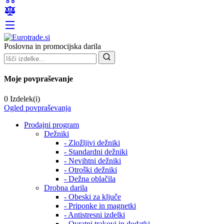
Poslovna in promocijska darila
Moje povpraševanje
0 Izdelek(i)
Ogled povpraševanja
Prodajni program
Dežniki
- Zložljivi dežniki
- Standardni dežniki
- Nevihtni dežniki
- Otroški dežniki
- Dežna oblačila
Drobna darila
- Obeski za ključe
- Priponke in magnetki
- Antistresni izdelki
- Ovratni trakovi in dodatki