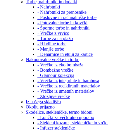
Torbe, nahrbtniki in dodatki
- Nahrbtniki
- Nahrbtniki za prenosnike
- Poslovne in računalniške torbe
- Potovalne torbe in kovčki
- Športne torbe in nahrbtniki
- Vrečke z vrvico
- Torbe za na plažo
- Hladilne torbe
- Manjše torbe
- Denarnice in etuiji za kartice
Nakupovalne vrečke in torbe
- Vrečke iz eko bombaža
- Bombažne vrečke
- Glamour kolekcija
- Vrečke iz jute, plute in bambusa
- Vrečke iz recikliranih materialov
- Vrečke iz umetnih materialov
- Zložljive vrečke
Iz našega skladišča
Okolju prijazno
Skodelice, stekleničke, termo bidoni
- Lončki za večkratno uporabo
- Stekleni kozarci, stekleničke in vrčki
- Infuzer stekleničke