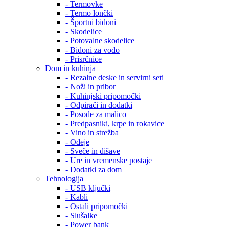
- Termovke
- Termo lončki
- Športni bidoni
- Skodelice
- Potovalne skodelice
- Bidoni za vodo
- Prisrčnice
Dom in kuhinja
- Rezalne deske in servirni seti
- Noži in pribor
- Kuhinjski pripomočki
- Odpirači in dodatki
- Posode za malico
- Predpasniki, krpe in rokavice
- Vino in strežba
- Odeje
- Sveče in dišave
- Ure in vremenske postaje
- Dodatki za dom
Tehnologija
- USB ključki
- Kabli
- Ostali pripomočki
- Slušalke
- Power bank