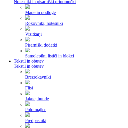
Notesniki in pisarniški pripomočki
Mape in podloge
Rokovniki, notesniki
Vizitkarji
Pisarniški dodatki
Samolepilni lističi in blokci
Tekstil in obutev
Tekstil in obutev
Brezrokavniki
Flisi
Jakne, bunde
Polo majice
Predpasniki