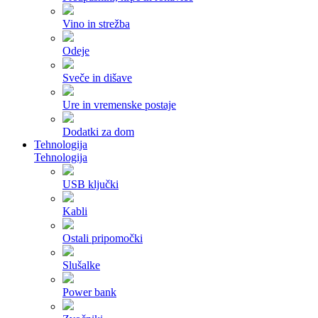
Vino in strežba
Odeje
Sveče in dišave
Ure in vremenske postaje
Dodatki za dom
Tehnologija
Tehnologija
USB ključki
Kabli
Ostali pripomočki
Slušalke
Power bank