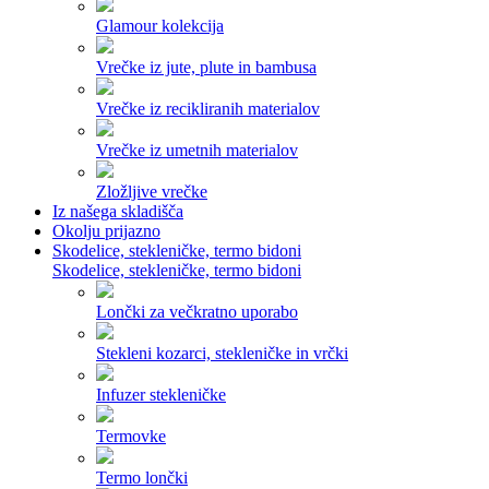
Glamour kolekcija
Vrečke iz jute, plute in bambusa
Vrečke iz recikliranih materialov
Vrečke iz umetnih materialov
Zložljive vrečke
Iz našega skladišča
Okolju prijazno
Skodelice, stekleničke, termo bidoni
Skodelice, stekleničke, termo bidoni
Lončki za večkratno uporabo
Stekleni kozarci, stekleničke in vrčki
Infuzer stekleničke
Termovke
Termo lončki