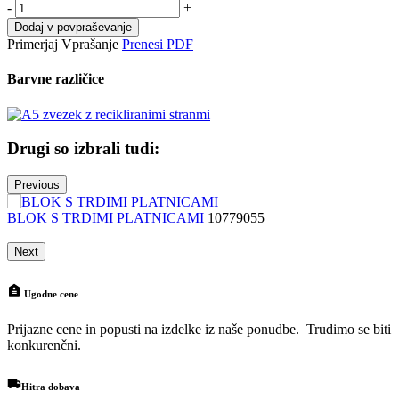
-
+
Dodaj v povpraševanje
Primerjaj
Vprašanje
Prenesi PDF
Barvne različice
Drugi so izbrali tudi:
Previous
BLOK S TRDIMI PLATNICAMI
10779055
N
Next
Ugodne cene
Prijazne cene in popusti na izdelke iz naše ponudbe. Trudimo se biti
konkurenčni.
Hitra dobava