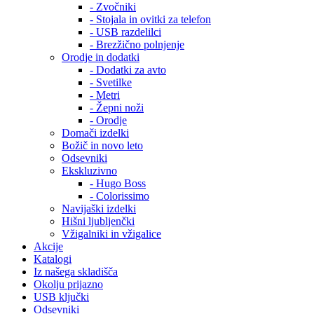
- Zvočniki
- Stojala in ovitki za telefon
- USB razdelilci
- Brezžično polnjenje
Orodje in dodatki
- Dodatki za avto
- Svetilke
- Metri
- Žepni noži
- Orodje
Domači izdelki
Božič in novo leto
Odsevniki
Ekskluzivno
- Hugo Boss
- Colorissimo
Navijaški izdelki
Hišni ljubljenčki
Vžigalniki in vžigalice
Akcije
Katalogi
Iz našega skladišča
Okolju prijazno
USB ključki
Odsevniki