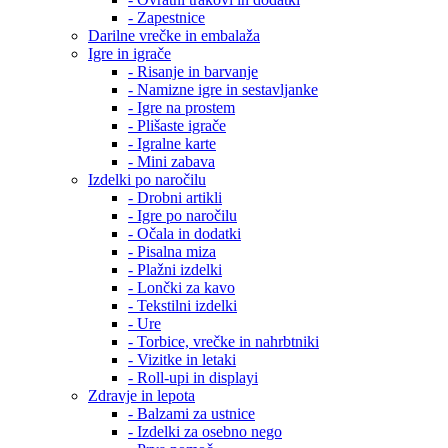
- Zapestnice
Darilne vrečke in embalaža
Igre in igrače
- Risanje in barvanje
- Namizne igre in sestavljanke
- Igre na prostem
- Plišaste igrače
- Igralne karte
- Mini zabava
Izdelki po naročilu
- Drobni artikli
- Igre po naročilu
- Očala in dodatki
- Pisalna miza
- Plažni izdelki
- Lončki za kavo
- Tekstilni izdelki
- Ure
- Torbice, vrečke in nahrbtniki
- Vizitke in letaki
- Roll-upi in displayi
Zdravje in lepota
- Balzami za ustnice
- Izdelki za osebno nego