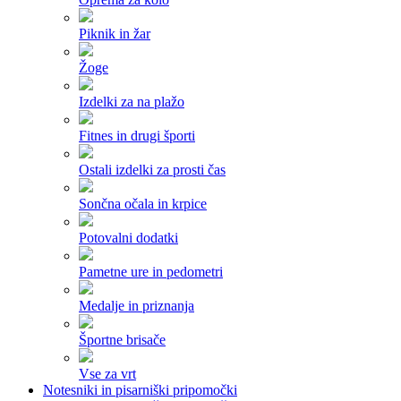
Piknik in žar
Žoge
Izdelki za na plažo
Fitnes in drugi športi
Ostali izdelki za prosti čas
Sončna očala in krpice
Potovalni dodatki
Pametne ure in pedometri
Medalje in priznanja
Športne brisače
Vse za vrt
Notesniki in pisarniški pripomočki