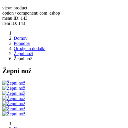
view: product
option / component: com_eshop
menu ID: 143
item ID: 143
Domov
Ponudba
Orodje in dodatki
Žepni noži
Žepni nož
Žepni nož