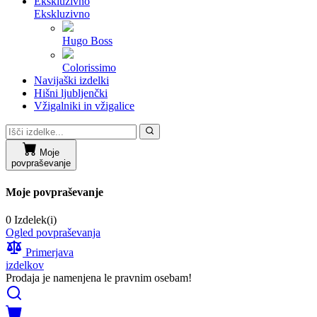
Ekskluzivno
Ekskluzivno
Hugo Boss
Colorissimo
Navijaški izdelki
Hišni ljubljenčki
Vžigalniki in vžigalice
Moje
povpraševanje
Moje povpraševanje
0 Izdelek(i)
Ogled povpraševanja
Primerjava
izdelkov
Prodaja je namenjena le pravnim osebam!