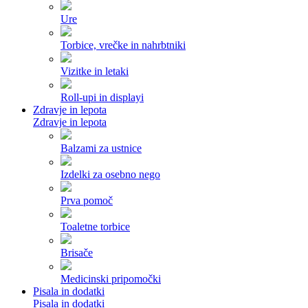
Ure
Torbice, vrečke in nahrbtniki
Vizitke in letaki
Roll-upi in displayi
Zdravje in lepota
Zdravje in lepota
Balzami za ustnice
Izdelki za osebno nego
Prva pomoč
Toaletne torbice
Brisače
Medicinski pripomočki
Pisala in dodatki
Pisala in dodatki