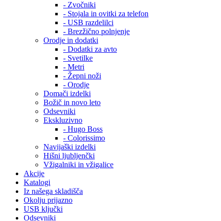
- Zvočniki
- Stojala in ovitki za telefon
- USB razdelilci
- Brezžično polnjenje
Orodje in dodatki
- Dodatki za avto
- Svetilke
- Metri
- Žepni noži
- Orodje
Domači izdelki
Božič in novo leto
Odsevniki
Ekskluzivno
- Hugo Boss
- Colorissimo
Navijaški izdelki
Hišni ljubljenčki
Vžigalniki in vžigalice
Akcije
Katalogi
Iz našega skladišča
Okolju prijazno
USB ključki
Odsevniki