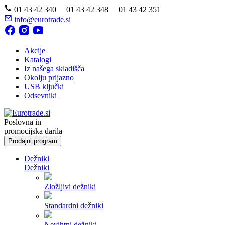
01 43 42 340 01 43 42 348 01 43 42 351
info@eurotrade.si
Akcije
Katalogi
Iz našega skladišča
Okolju prijazno
USB ključki
Odsevniki
Poslovna in
promocijska darila
Prodajni program
Dežniki
Dežniki
Zložljivi dežniki
Standardni dežniki
Nevihtni dežniki