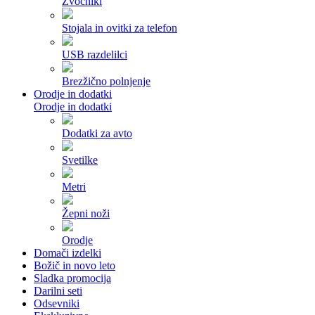
Zvočniki
Stojala in ovitki za telefon
USB razdelilci
Brezžično polnjenje
Orodje in dodatki
Orodje in dodatki
Dodatki za avto
Svetilke
Metri
Žepni noži
Orodje
Domači izdelki
Božič in novo leto
Sladka promocija
Darilni seti
Odsevniki