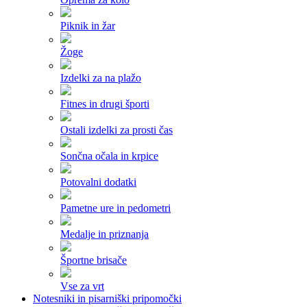
Piknik in žar
Žoge
Izdelki za na plažo
Fitnes in drugi športi
Ostali izdelki za prosti čas
Sončna očala in krpice
Potovalni dodatki
Pametne ure in pedometri
Medalje in priznanja
Športne brisače
Vse za vrt
Notesniki in pisarniški pripomočki