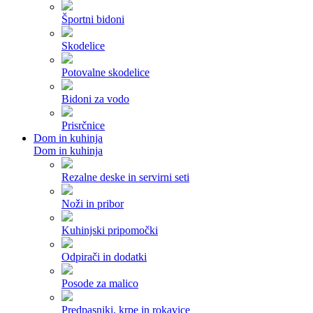
Športni bidoni
Skodelice
Potovalne skodelice
Bidoni za vodo
Prisrčnice
Dom in kuhinja
Dom in kuhinja
Rezalne deske in servirni seti
Noži in pribor
Kuhinjski pripomočki
Odpirači in dodatki
Posode za malico
Predpasniki, krpe in rokavice