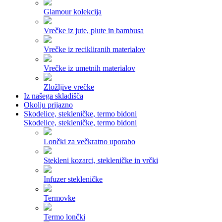
Glamour kolekcija
Vrečke iz jute, plute in bambusa
Vrečke iz recikliranih materialov
Vrečke iz umetnih materialov
Zložljive vrečke
Iz našega skladišča
Okolju prijazno
Skodelice, stekleničke, termo bidoni
Skodelice, stekleničke, termo bidoni
Lončki za večkratno uporabo
Stekleni kozarci, stekleničke in vrčki
Infuzer stekleničke
Termovke
Termo lončki