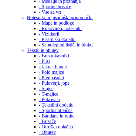
- Medalje in priznanja
- Športne brisače
- Vse za vrt
Notesniki in pisarniški pripomočki
- Mape in podloge
- Rokovniki, notesniki
- Vizitkarji
- Pisarniški dodatki
- Samolepilni lističi in blokci
Tekstil in obutev
- Brezrokavniki
- Flisi
- Jakne, bunde
- Polo majice
- Predpasniki
- Puloverji, jope
- Srajce
- T-majice
- Pokrivala
- Tekstilni dodatki
- Športna oblačila
- Bandane in rutke
- Brisače
- Otroška oblačila
- Obutev