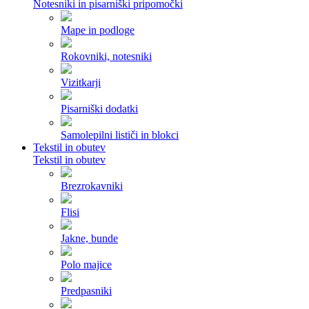
Notesniki in pisarniški pripomočki
Mape in podloge
Rokovniki, notesniki
Vizitkarji
Pisarniški dodatki
Samolepilni lističi in blokci
Tekstil in obutev
Tekstil in obutev
Brezrokavniki
Flisi
Jakne, bunde
Polo majice
Predpasniki