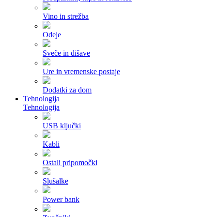
Vino in strežba
Odeje
Sveče in dišave
Ure in vremenske postaje
Dodatki za dom
Tehnologija
Tehnologija
USB ključki
Kabli
Ostali pripomočki
Slušalke
Power bank