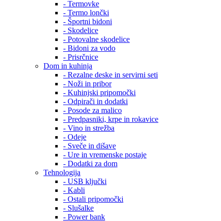
- Termovke
- Termo lončki
- Športni bidoni
- Skodelice
- Potovalne skodelice
- Bidoni za vodo
- Prisrčnice
Dom in kuhinja
- Rezalne deske in servirni seti
- Noži in pribor
- Kuhinjski pripomočki
- Odpirači in dodatki
- Posode za malico
- Predpasniki, krpe in rokavice
- Vino in strežba
- Odeje
- Sveče in dišave
- Ure in vremenske postaje
- Dodatki za dom
Tehnologija
- USB ključki
- Kabli
- Ostali pripomočki
- Slušalke
- Power bank