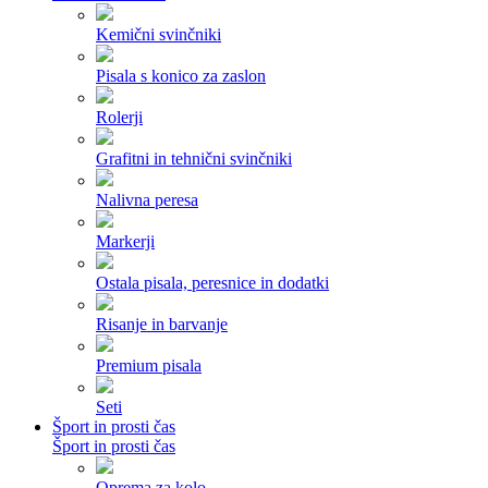
Kemični svinčniki
Pisala s konico za zaslon
Rolerji
Grafitni in tehnični svinčniki
Nalivna peresa
Markerji
Ostala pisala, peresnice in dodatki
Risanje in barvanje
Premium pisala
Seti
Šport in prosti čas
Šport in prosti čas
Oprema za kolo