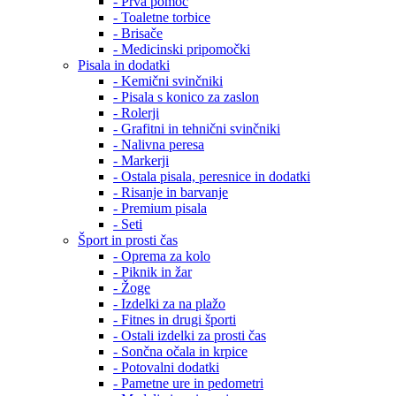
- Prva pomoč
- Toaletne torbice
- Brisače
- Medicinski pripomočki
Pisala in dodatki
- Kemični svinčniki
- Pisala s konico za zaslon
- Rolerji
- Grafitni in tehnični svinčniki
- Nalivna peresa
- Markerji
- Ostala pisala, peresnice in dodatki
- Risanje in barvanje
- Premium pisala
- Seti
Šport in prosti čas
- Oprema za kolo
- Piknik in žar
- Žoge
- Izdelki za na plažo
- Fitnes in drugi športi
- Ostali izdelki za prosti čas
- Sončna očala in krpice
- Potovalni dodatki
- Pametne ure in pedometri