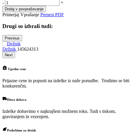
-
+
Dodaj v povpraševanje
Primerjaj
Vprašanje
Prenesi PDF
Drugi so izbrali tudi:
Previous
Dežnik
145624313
N
Next
Ugodne cene
Prijazne cene in popusti na izdelke iz naše ponudbe. Trudimo se biti
konkurenčni.
Hitra dobava
Izdelke dobavimo v najkrajšem možnem roku. Tudi s tiskom,
graviranjem in vezenjem.
Poskrbimo za dotisk