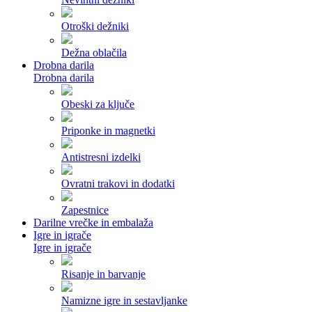
Otroški dežniki
Dežna oblačila
Drobna darila
Drobna darila
Obeski za ključe
Priponke in magnetki
Antistresni izdelki
Ovratni trakovi in dodatki
Zapestnice
Darilne vrečke in embalaža
Igre in igrače
Igre in igrače
Risanje in barvanje
Namizne igre in sestavljanke