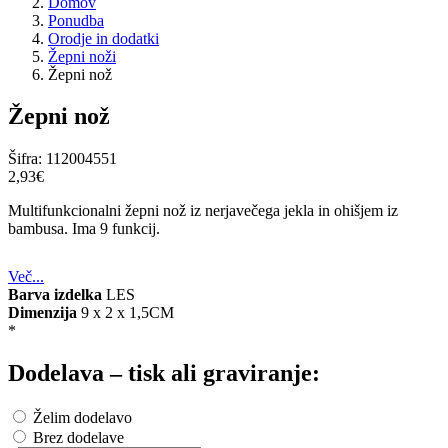
Domov
Ponudba
Orodje in dodatki
Žepni noži
Žepni nož
Žepni nož
Šifra:
112004551
2,93‎€
Multifunkcionalni žepni nož iz nerjavečega jekla in ohišjem iz
bambusa. Ima 9 funkcij.
Več...
Barva izdelka
LES
Dimenzija
9 x 2 x 1,5CM
*
Dodelava – tisk ali graviranje:
Želim dodelavo
Brez dodelave