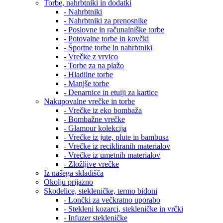
Torbe, nahrbtniki in dodatki
- Nahrbtniki
- Nahrbtniki za prenosnike
- Poslovne in računalniške torbe
- Potovalne torbe in kovčki
- Športne torbe in nahrbtniki
- Vrečke z vrvico
- Torbe za na plažo
- Hladilne torbe
- Manjše torbe
- Denarnice in etuiji za kartice
Nakupovalne vrečke in torbe
- Vrečke iz eko bombaža
- Bombažne vrečke
- Glamour kolekcija
- Vrečke iz jute, plute in bambusa
- Vrečke iz recikliranih materialov
- Vrečke iz umetnih materialov
- Zložljive vrečke
Iz našega skladišča
Okolju prijazno
Skodelice, stekleničke, termo bidoni
- Lončki za večkratno uporabo
- Stekleni kozarci, stekleničke in vrčki
- Infuzer stekleničke