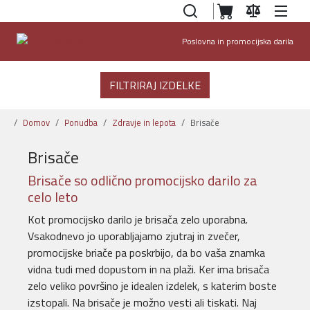
Poslovna in promocijska darila
FILTRIRAJ IZDELKE
Domov
Ponudba
Zdravje in lepota
Brisače
Brisače
Brisače so odlično promocijsko darilo za
celo leto
Kot promocijsko darilo je brisača zelo uporabna.
Vsakodnevo jo uporabljajamo zjutraj in zvečer,
promocijske briače pa poskrbijo, da bo vaša znamka
vidna tudi med dopustom in na plaži. Ker ima brisača
zelo veliko površino je idealen izdelek, s katerim boste
izstopali. Na brisače je možno vesti ali tiskati. Naj