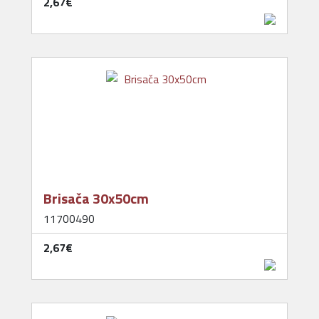
2,67‎€
Brisača 30x50cm
11700490
2,67‎€