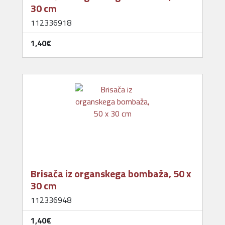
30 cm
112336918
1,40‎€
Brisača iz organskega bombaža, 50 x
30 cm
112336948
1,40‎€