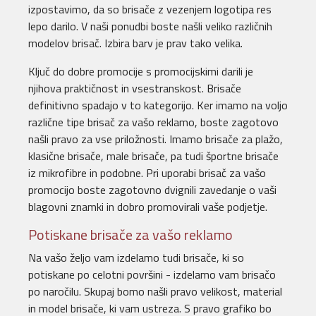
izpostavimo, da so brisače z vezenjem logotipa res
lepo darilo. V naši ponudbi boste našli veliko različnih
modelov brisač. Izbira barv je prav tako velika.
Ključ do dobre promocije s promocijskimi darili je
njihova praktičnost in vsestranskost. Brisače
definitivno spadajo v to kategorijo. Ker imamo na voljo
različne tipe brisač za vašo reklamo, boste zagotovo
našli pravo za vse priložnosti. Imamo brisače za plažo,
klasične brisače, male brisače, pa tudi športne brisače
iz mikrofibre in podobne. Pri uporabi brisač za vašo
promocijo boste zagotovno dvignili zavedanje o vaši
blagovni znamki in dobro promovirali vaše podjetje.
Potiskane brisače za vašo reklamo
Na vašo željo vam izdelamo tudi brisače, ki so
potiskane po celotni površini - izdelamo vam brisačo
po naročilu. Skupaj bomo našli pravo velikost, material
in model brisače, ki vam ustreza. S pravo grafiko bo