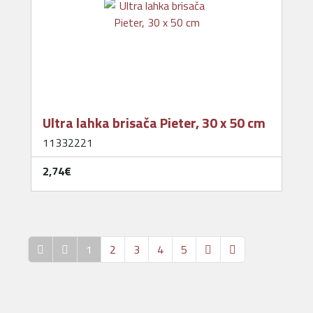
Ultra lahka brisača Pieter, 30 x 50 cm
11332221
2,74‎€
1
2
3
4
5