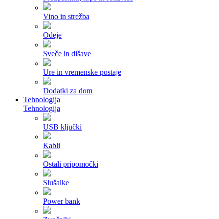
Vino in strežba
Odeje
Sveče in dišave
Ure in vremenske postaje
Dodatki za dom
Tehnologija
Tehnologija
USB ključki
Kabli
Ostali pripomočki
Slušalke
Power bank