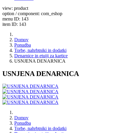
view: product
option / component: com_eshop
menu ID: 143
item ID: 143
Domov
Ponudba
Torbe, nahrbtniki in dodatki
Denarnice in etuiji za kartice
USNJENA DENARNICA
USNJENA DENARNICA
Domov
Ponudba
Torbe, nahrbtniki in dodatki