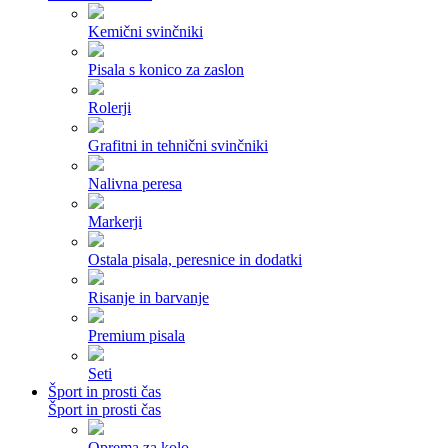
Kemični svinčniki
Pisala s konico za zaslon
Rolerji
Grafitni in tehnični svinčniki
Nalivna peresa
Markerji
Ostala pisala, peresnice in dodatki
Risanje in barvanje
Premium pisala
Seti
Šport in prosti čas
Šport in prosti čas
Oprema za kolo