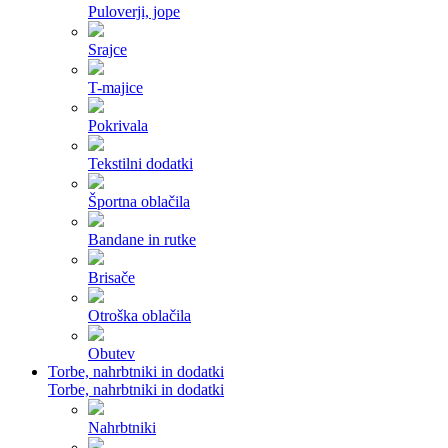
Puloverji, jope
Srajce
T-majice
Pokrivala
Tekstilni dodatki
Športna oblačila
Bandane in rutke
Brisače
Otroška oblačila
Obutev
Torbe, nahrbtniki in dodatki
Torbe, nahrbtniki in dodatki
Nahrbtniki