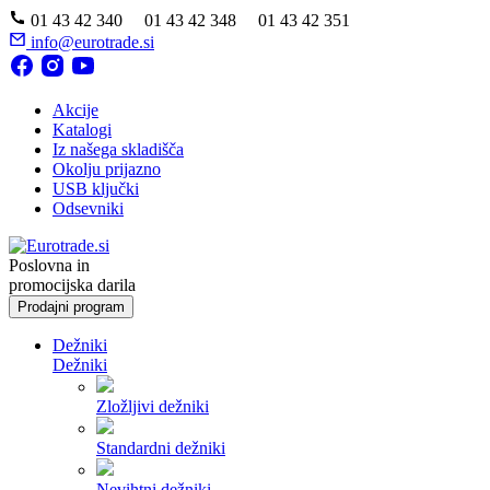
01 43 42 340 01 43 42 348 01 43 42 351
info@eurotrade.si
Akcije
Katalogi
Iz našega skladišča
Okolju prijazno
USB ključki
Odsevniki
Poslovna in
promocijska darila
Prodajni program
Dežniki
Dežniki
Zložljivi dežniki
Standardni dežniki
Nevihtni dežniki