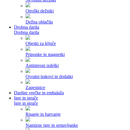
Otroški dežniki
Dežna oblačila
Drobna darila
Drobna darila
Obeski za ključe
Priponke in magnetki
Antistresni izdelki
Ovratni trakovi in dodatki
Zapestnice
Darilne vrečke in embalaža
Igre in igrače
Igre in igrače
Risanje in barvanje
Namizne igre in sestavljanke