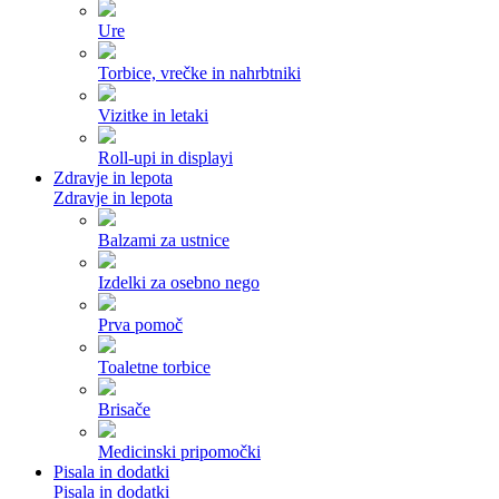
Ure
Torbice, vrečke in nahrbtniki
Vizitke in letaki
Roll-upi in displayi
Zdravje in lepota
Zdravje in lepota
Balzami za ustnice
Izdelki za osebno nego
Prva pomoč
Toaletne torbice
Brisače
Medicinski pripomočki
Pisala in dodatki
Pisala in dodatki