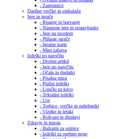
- Zapestnice
Darilne vrečke in embalaža
Igre in igrače
- Risanje in barvanje
- Namizne igre in sestavljanke
- Igre na prostem
- Plišaste igrače
- Igralne karte
- Mini zabava
Izdelki po naročilu
- Drobni artikli
- Igre po naročilu
- Očala in dodatki
- Pisalna miza
- Plažni izdelki
- Lončki za kavo
- Tekstilni izdelki
- Ure
- Torbice, vrečke in nahrbtniki
- Vizitke in letaki
- Roll-upi in displayi
Zdravje in lepota
- Balzami za ustnice
- Izdelki za osebno nego