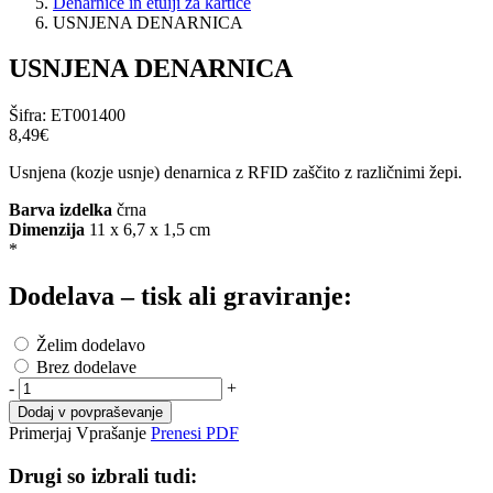
Denarnice in etuiji za kartice
USNJENA DENARNICA
USNJENA DENARNICA
Šifra:
ET001400
8,49‎€
Usnjena (kozje usnje) denarnica z RFID zaščito z različnimi žepi.
Barva izdelka
črna
Dimenzija
11 x 6,7 x 1,5 cm
*
Dodelava – tisk ali graviranje:
Želim dodelavo
Brez dodelave
-
+
Dodaj v povpraševanje
Primerjaj
Vprašanje
Prenesi PDF
Drugi so izbrali tudi: