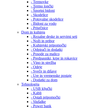
- Termovke
- Termo lončki
- Športni bidoni
- Skodelice
- Potovalne skodelice
- Bidoni za vodo
- Prisrčnice
Dom in kuhinja
- Rezalne deske in servirni seti
- Noži in pribor
- Kuhinjski pripomočki
- Odpirači in dodatki
- Posode za malico
- Predpasniki, krpe in rokavice
- Vino in strežba
- Odeje
- Sveče in dišave
- Ure in vremenske postaje
- Dodatki za dom
Tehnologija
- USB ključki
- Kabli
- Ostali pripomočki
- Slušalke
- Power bank