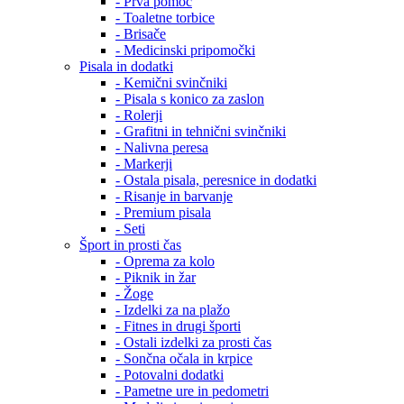
- Prva pomoč
- Toaletne torbice
- Brisače
- Medicinski pripomočki
Pisala in dodatki
- Kemični svinčniki
- Pisala s konico za zaslon
- Rolerji
- Grafitni in tehnični svinčniki
- Nalivna peresa
- Markerji
- Ostala pisala, peresnice in dodatki
- Risanje in barvanje
- Premium pisala
- Seti
Šport in prosti čas
- Oprema za kolo
- Piknik in žar
- Žoge
- Izdelki za na plažo
- Fitnes in drugi športi
- Ostali izdelki za prosti čas
- Sončna očala in krpice
- Potovalni dodatki
- Pametne ure in pedometri