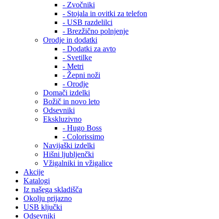
- Zvočniki
- Stojala in ovitki za telefon
- USB razdelilci
- Brezžično polnjenje
Orodje in dodatki
- Dodatki za avto
- Svetilke
- Metri
- Žepni noži
- Orodje
Domači izdelki
Božič in novo leto
Odsevniki
Ekskluzivno
- Hugo Boss
- Colorissimo
Navijaški izdelki
Hišni ljubljenčki
Vžigalniki in vžigalice
Akcije
Katalogi
Iz našega skladišča
Okolju prijazno
USB ključki
Odsevniki