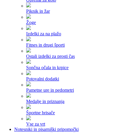
Piknik in žar
Žoge
Izdelki za na plažo
Fitnes in drugi športi
Ostali izdelki za prosti čas
Sončna očala in krpice
Potovalni dodatki
Pametne ure in pedometri
Medalje in priznanja
Športne brisače
Vse za vrt
Notesniki in pisarniški pripomočki