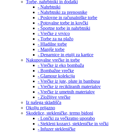
Torbe, nahrbtniki in dodatki
- Nahrbtniki
- Nahrbtniki za prenosnike
- Poslovne in računalniške torbe
- Potovalne torbe in kovčki
- Športne torbe in nahrbtniki
- Vrečke z vrvico
- Torbe za na plažo
- Hladilne torbe
- Manjše torbe
- Denarnice in etuiji za kartice
Nakupovalne vrečke in torbe
- Vrečke iz eko bombaža
- Bombažne vrečke
- Glamour kolekcija
- Vrečke iz jute, plute in bambusa
- Vrečke iz recikliranih materialov
- Vrečke iz umetnih materialov
- Zložljive vrečke
Iz našega skladišča
Okolju prijazno
Skodelice, stekleničke, termo bidoni
- Lončki za večkratno uporabo
- Stekleni kozarci, stekleničke in vrčki
- Infuzer stekleničke