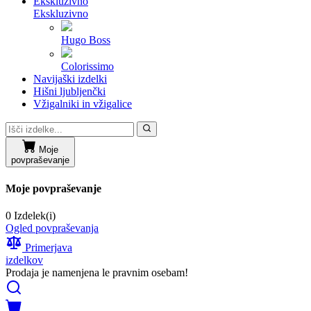
Ekskluzivno
Ekskluzivno
Hugo Boss
Colorissimo
Navijaški izdelki
Hišni ljubljenčki
Vžigalniki in vžigalice
Moje
povpraševanje
Moje povpraševanje
0 Izdelek(i)
Ogled povpraševanja
Primerjava
izdelkov
Prodaja je namenjena le pravnim osebam!