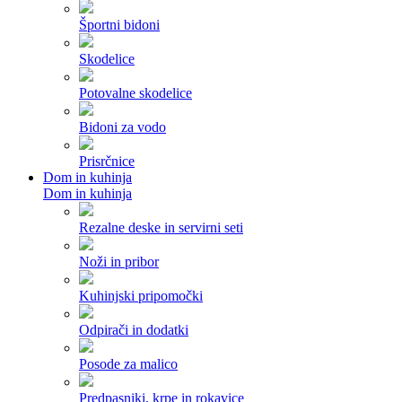
Športni bidoni
Skodelice
Potovalne skodelice
Bidoni za vodo
Prisrčnice
Dom in kuhinja
Dom in kuhinja
Rezalne deske in servirni seti
Noži in pribor
Kuhinjski pripomočki
Odpirači in dodatki
Posode za malico
Predpasniki, krpe in rokavice