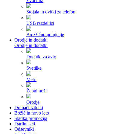
Zvočniki
Stojala in ovitki za telefon
USB razdelilci
Brezžično polnjenje
Orodje in dodatki
Orodje in dodatki
Dodatki za avto
Svetilke
Metri
Žepni noži
Orodje
Domači izdelki
Božič in novo leto
Sladka promocija
Darilni seti
Odsevniki