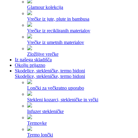
Glamour kolekcija
Vrečke iz jute, plute in bambusa
Vrečke iz recikliranih materialov
Vrečke iz umetnih materialov
Zložljive vrečke
Iz našega skladišča
Okolju prijazno
Skodelice, stekleničke, termo bidoni
Skodelice, stekleničke, termo bidoni
Lončki za večkratno uporabo
Stekleni kozarci, stekleničke in vrčki
Infuzer stekleničke
Termovke
Termo lončki