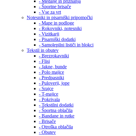
- Medalje in priznanja
- Športne brisače
- Vse za vrt
Notesniki in pisarniški pripomočki
- Mape in podloge
- Rokovniki, notesniki
- Vizitkarji
- Pisarniški dodatki
- Samolepilni lističi in blokci
Tekstil in obutev
- Brezrokavniki
- Flisi
- Jakne, bunde
- Polo majice
- Predpasniki
- Puloverji, jope
- Srajce
- T-majice
- Pokrivala
- Tekstilni dodatki
- Športna oblačila
- Bandane in rutke
- Brisače
- Otroška oblačila
- Obutev