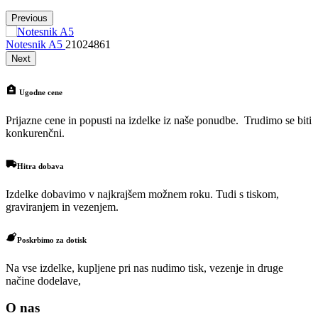
Previous
Notesnik A5
21024861
N
Next
Ugodne cene
Prijazne cene in popusti na izdelke iz naše ponudbe. Trudimo se biti
konkurenčni.
Hitra dobava
Izdelke dobavimo v najkrajšem možnem roku. Tudi s tiskom,
graviranjem in vezenjem.
Poskrbimo za dotisk
Na vse izdelke, kupljene pri nas nudimo tisk, vezenje in druge
načine dodelave,
O nas