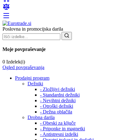
Poslovna in promocijska darila
Moje povpraševanje
0 Izdelek(i)
Ogled povpraševanja
Prodajni program
Dežniki
- Zložljivi dežniki
- Standardni dežniki
- Nevihtni dežniki
- Otroški dežniki
- Dežna oblačila
Drobna darila
- Obeski za ključe
- Priponke in magnetki
- Antistresni izdelki
- Ovratni trakovi in dodatki