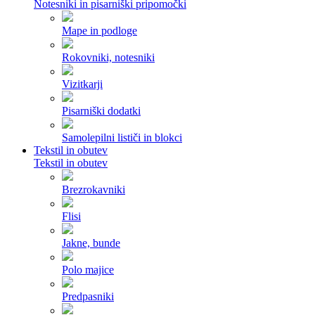
Notesniki in pisarniški pripomočki
Mape in podloge
Rokovniki, notesniki
Vizitkarji
Pisarniški dodatki
Samolepilni lističi in blokci
Tekstil in obutev
Tekstil in obutev
Brezrokavniki
Flisi
Jakne, bunde
Polo majice
Predpasniki