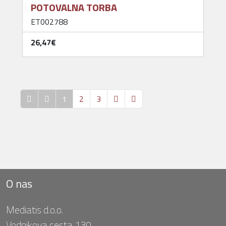
POTOVALNA TORBA
ET002788
26,47‎€
1
2
3
O nas
Mediatis d.o.o.
Vodnikova cesta 130