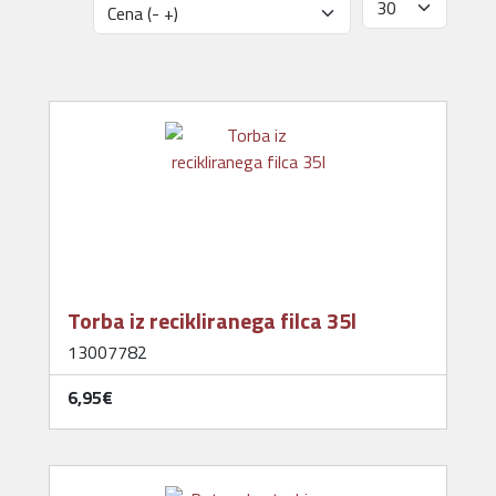
Torba iz recikliranega filca 35l
13007782
6,95‎€