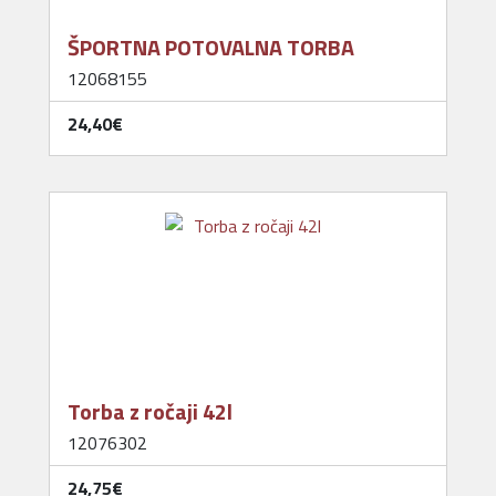
ŠPORTNA POTOVALNA TORBA
12068155
24,40‎€
Torba z ročaji 42l
12076302
24,75‎€