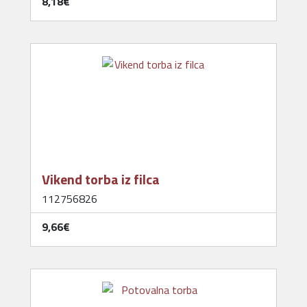
8,18‎€
Vikend torba iz filca
112756826
9,66‎€