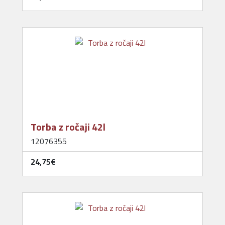
Torba z ročaji 42l
12076355
24,75‎€