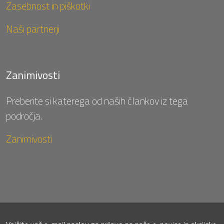
Zasebnost in piškotki
Naši partnerji
Zanimivosti
Preberite si katerega od naših člankov iz tega
področja.
Zanimivosti