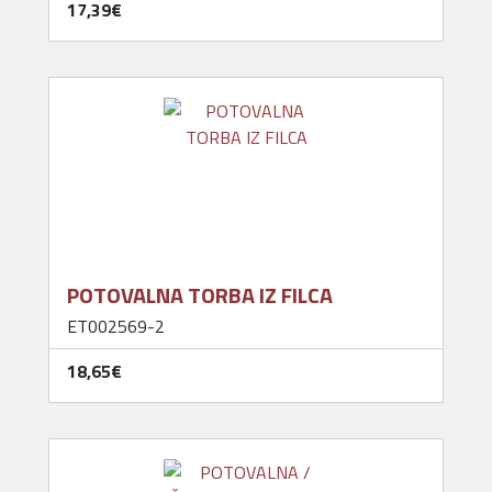
17,39‎€
POTOVALNA TORBA IZ FILCA
ET002569-2
18,65‎€