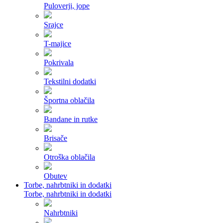
Puloverji, jope
Srajce
T-majice
Pokrivala
Tekstilni dodatki
Športna oblačila
Bandane in rutke
Brisače
Otroška oblačila
Obutev
Torbe, nahrbtniki in dodatki
Torbe, nahrbtniki in dodatki
Nahrbtniki