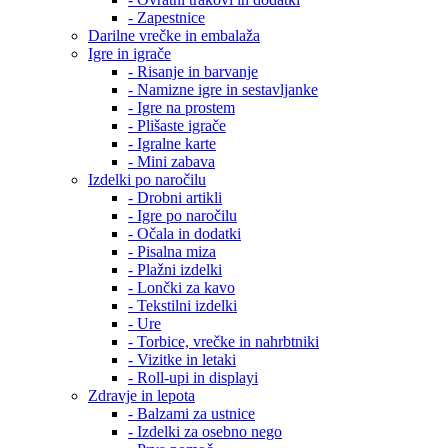
- Zapestnice
Darilne vrečke in embalaža
Igre in igrače
- Risanje in barvanje
- Namizne igre in sestavljanke
- Igre na prostem
- Plišaste igrače
- Igralne karte
- Mini zabava
Izdelki po naročilu
- Drobni artikli
- Igre po naročilu
- Očala in dodatki
- Pisalna miza
- Plažni izdelki
- Lončki za kavo
- Tekstilni izdelki
- Ure
- Torbice, vrečke in nahrbtniki
- Vizitke in letaki
- Roll-upi in displayi
Zdravje in lepota
- Balzami za ustnice
- Izdelki za osebno nego