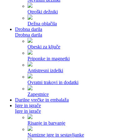
Otroški dežniki
Dežna oblačila
Drobna darila
Drobna darila
Obeski za ključe
Priponke in magnetki
Antistresni izdelki
Ovratni trakovi in dodatki
Zapestnice
Darilne vrečke in embalaža
Igre in igrače
Igre in igrače
Risanje in barvanje
Namizne igre in sestavljanke