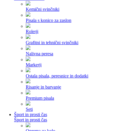
Kemični svinčniki
Pisala s konico za zaslon
Rolerji
Grafitni in tehnični svinčniki
Nalivna peresa
Markerji
Ostala pisala, peresnice in dodatki
Risanje in barvanje
Premium pisala
Seti
Šport in prosti čas
Šport in prosti čas
Oprema za kolo