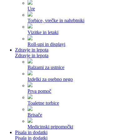
Ure
Torbice, vrečke in nahrbtniki
Vizitke in letaki
Roll-upi in displayi
Zdravje in lepota
Zdravje in lepota
Balzami za ustnice
Izdelki za osebno nego
Prva pomoč
Toaletne torbice
Brisače
Medicinski pripomočki
Pisala in dodatki
Pisala in dodatki