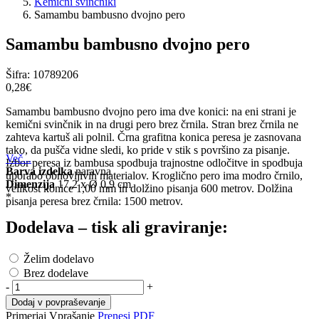
Kemični svinčniki
Samambu bambusno dvojno pero
Samambu bambusno dvojno pero
Šifra:
10789206
0,28‎€
Samambu bambusno dvojno pero ima dve konici: na eni strani je
kemični svinčnik in na drugi pero brez črnila. Stran brez črnila ne
zahteva kartuš ali polnil. Črna grafitna konica peresa je zasnovana
tako, da pušča vidne sledi, ko pride v stik s površino za pisanje.
Več...
Izbor peresa iz bambusa spodbuja trajnostne odločitve in spodbuja
Barva izdelka
naravna
uporabo obnovljivih materialov. Kroglično pero ima modro črnilo,
Dimenzija
17,2 x Ø 0,9 cm
velikost konice 1,00 mm in dolžino pisanja 600 metrov. Dolžina
*
pisanja peresa brez črnila: 1500 metrov.
Dodelava – tisk ali graviranje:
Želim dodelavo
Brez dodelave
-
+
Dodaj v povpraševanje
Primerjaj
Vprašanje
Prenesi PDF