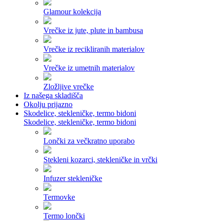
Glamour kolekcija
Vrečke iz jute, plute in bambusa
Vrečke iz recikliranih materialov
Vrečke iz umetnih materialov
Zložljive vrečke
Iz našega skladišča
Okolju prijazno
Skodelice, stekleničke, termo bidoni
Skodelice, stekleničke, termo bidoni
Lončki za večkratno uporabo
Stekleni kozarci, stekleničke in vrčki
Infuzer stekleničke
Termovke
Termo lončki