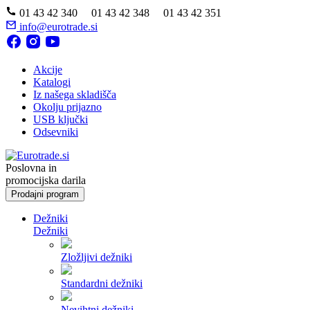
01 43 42 340 01 43 42 348 01 43 42 351
info@eurotrade.si
Akcije
Katalogi
Iz našega skladišča
Okolju prijazno
USB ključki
Odsevniki
Poslovna in
promocijska darila
Prodajni program
Dežniki
Dežniki
Zložljivi dežniki
Standardni dežniki
Nevihtni dežniki