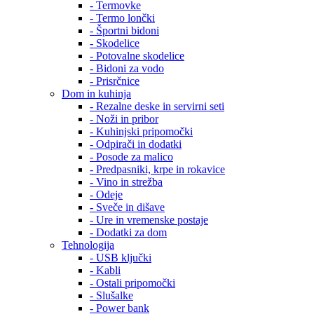
- Termovke
- Termo lončki
- Športni bidoni
- Skodelice
- Potovalne skodelice
- Bidoni za vodo
- Prisrčnice
Dom in kuhinja
- Rezalne deske in servirni seti
- Noži in pribor
- Kuhinjski pripomočki
- Odpirači in dodatki
- Posode za malico
- Predpasniki, krpe in rokavice
- Vino in strežba
- Odeje
- Sveče in dišave
- Ure in vremenske postaje
- Dodatki za dom
Tehnologija
- USB ključki
- Kabli
- Ostali pripomočki
- Slušalke
- Power bank