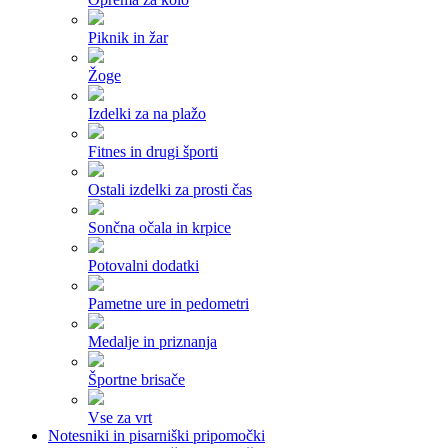
Piknik in žar
Žoge
Izdelki za na plažo
Fitnes in drugi športi
Ostali izdelki za prosti čas
Sončna očala in krpice
Potovalni dodatki
Pametne ure in pedometri
Medalje in priznanja
Športne brisače
Vse za vrt
Notesniki in pisarniški pripomočki