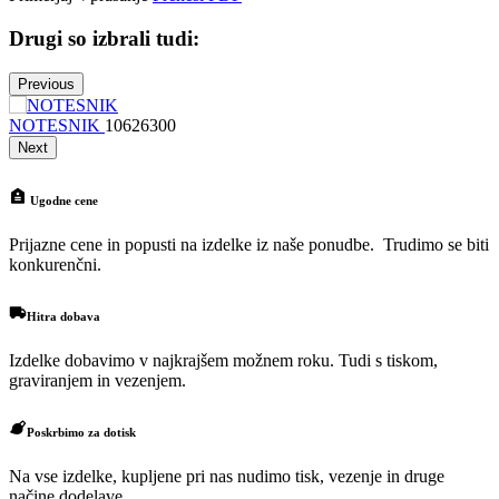
Drugi so izbrali tudi:
Previous
NOTESNIK
10626300
N
Next
Ugodne cene
Prijazne cene in popusti na izdelke iz naše ponudbe. Trudimo se biti
konkurenčni.
Hitra dobava
Izdelke dobavimo v najkrajšem možnem roku. Tudi s tiskom,
graviranjem in vezenjem.
Poskrbimo za dotisk
Na vse izdelke, kupljene pri nas nudimo tisk, vezenje in druge
načine dodelave,