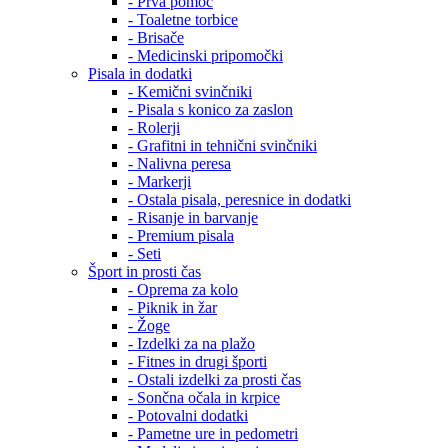
- Prva pomoč
- Toaletne torbice
- Brisače
- Medicinski pripomočki
Pisala in dodatki
- Kemični svinčniki
- Pisala s konico za zaslon
- Rolerji
- Grafitni in tehnični svinčniki
- Nalivna peresa
- Markerji
- Ostala pisala, peresnice in dodatki
- Risanje in barvanje
- Premium pisala
- Seti
Šport in prosti čas
- Oprema za kolo
- Piknik in žar
- Žoge
- Izdelki za na plažo
- Fitnes in drugi športi
- Ostali izdelki za prosti čas
- Sončna očala in krpice
- Potovalni dodatki
- Pametne ure in pedometri