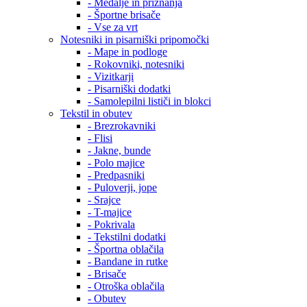
- Medalje in priznanja
- Športne brisače
- Vse za vrt
Notesniki in pisarniški pripomočki
- Mape in podloge
- Rokovniki, notesniki
- Vizitkarji
- Pisarniški dodatki
- Samolepilni lističi in blokci
Tekstil in obutev
- Brezrokavniki
- Flisi
- Jakne, bunde
- Polo majice
- Predpasniki
- Puloverji, jope
- Srajce
- T-majice
- Pokrivala
- Tekstilni dodatki
- Športna oblačila
- Bandane in rutke
- Brisače
- Otroška oblačila
- Obutev