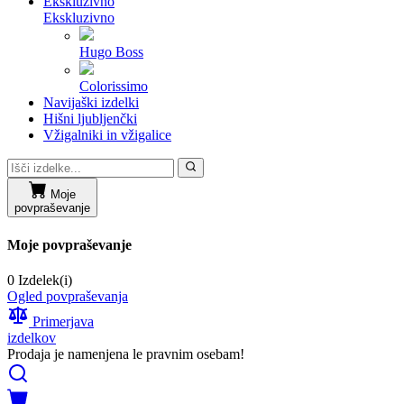
Ekskluzivno
Ekskluzivno
Hugo Boss
Colorissimo
Navijaški izdelki
Hišni ljubljenčki
Vžigalniki in vžigalice
Moje
povpraševanje
Moje povpraševanje
0 Izdelek(i)
Ogled povpraševanja
Primerjava
izdelkov
Prodaja je namenjena le pravnim osebam!