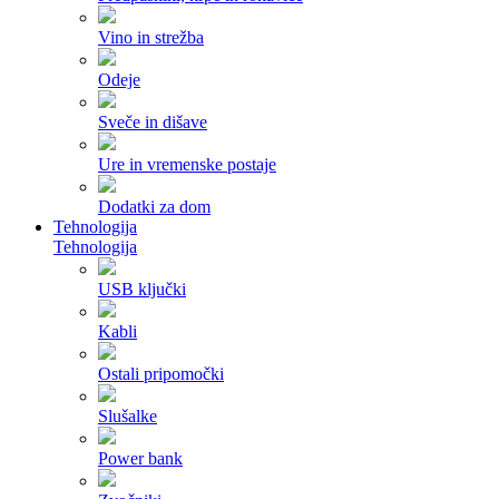
Vino in strežba
Odeje
Sveče in dišave
Ure in vremenske postaje
Dodatki za dom
Tehnologija
Tehnologija
USB ključki
Kabli
Ostali pripomočki
Slušalke
Power bank