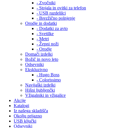
- Zvočniki
- Stojala in ovitki za telefon
- USB razdelilci
- Brezžično polnjenje
Orodje in dodatki
- Dodatki za avto
- Svetilke
- Metri
- Žepni noži
- Orodje
Domači izdelki
Božič in novo leto
Odsevniki
Ekskluzivno
- Hugo Boss
- Colorissimo
Navijaški izdelki
Hišni ljubljenčki
Vžigalniki in vžigalice
Akcije
Katalogi
Iz našega skladišča
Okolju prijazno
USB ključki
Odsevniki