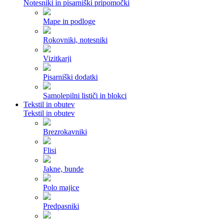
Notesniki in pisarniški pripomočki
Mape in podloge
Rokovniki, notesniki
Vizitkarji
Pisarniški dodatki
Samolepilni lističi in blokci
Tekstil in obutev
Tekstil in obutev
Brezrokavniki
Flisi
Jakne, bunde
Polo majice
Predpasniki