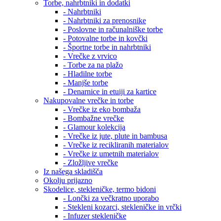
Torbe, nahrbtniki in dodatki
- Nahrbtniki
- Nahrbtniki za prenosnike
- Poslovne in računalniške torbe
- Potovalne torbe in kovčki
- Športne torbe in nahrbtniki
- Vrečke z vrvico
- Torbe za na plažo
- Hladilne torbe
- Manjše torbe
- Denarnice in etuiji za kartice
Nakupovalne vrečke in torbe
- Vrečke iz eko bombaža
- Bombažne vrečke
- Glamour kolekcija
- Vrečke iz jute, plute in bambusa
- Vrečke iz recikliranih materialov
- Vrečke iz umetnih materialov
- Zložljive vrečke
Iz našega skladišča
Okolju prijazno
Skodelice, stekleničke, termo bidoni
- Lončki za večkratno uporabo
- Stekleni kozarci, stekleničke in vrčki
- Infuzer stekleničke