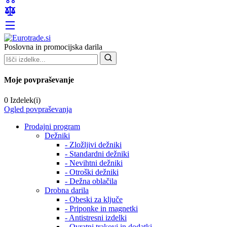
Poslovna in promocijska darila
Moje povpraševanje
0 Izdelek(i)
Ogled povpraševanja
Prodajni program
Dežniki
- Zložljivi dežniki
- Standardni dežniki
- Nevihtni dežniki
- Otroški dežniki
- Dežna oblačila
Drobna darila
- Obeski za ključe
- Priponke in magnetki
- Antistresni izdelki
- Ovratni trakovi in dodatki