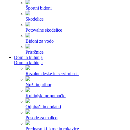
Športni bidoni
Skodelice
Potovalne skodelice
Bidoni za vodo
Prisrčnice
Dom in kuhinja
Dom in kuhinja
Rezalne deske in servirni seti
Noži in pribor
Kuhinjski pripomočki
Odpirači in dodatki
Posode za malico
Predpasniki, krpe in rokavice