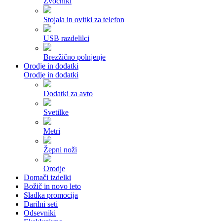
Zvočniki
Stojala in ovitki za telefon
USB razdelilci
Brezžično polnjenje
Orodje in dodatki
Orodje in dodatki
Dodatki za avto
Svetilke
Metri
Žepni noži
Orodje
Domači izdelki
Božič in novo leto
Sladka promocija
Darilni seti
Odsevniki