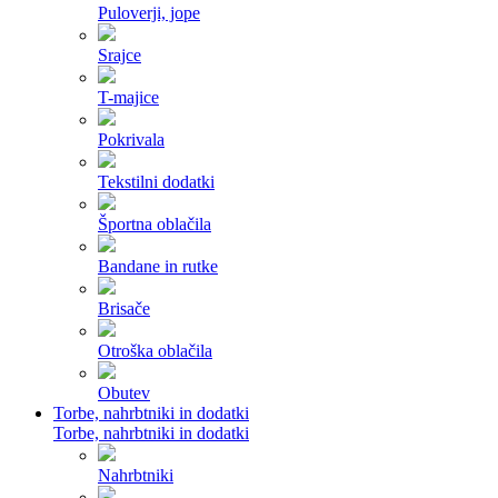
Puloverji, jope
Srajce
T-majice
Pokrivala
Tekstilni dodatki
Športna oblačila
Bandane in rutke
Brisače
Otroška oblačila
Obutev
Torbe, nahrbtniki in dodatki
Torbe, nahrbtniki in dodatki
Nahrbtniki