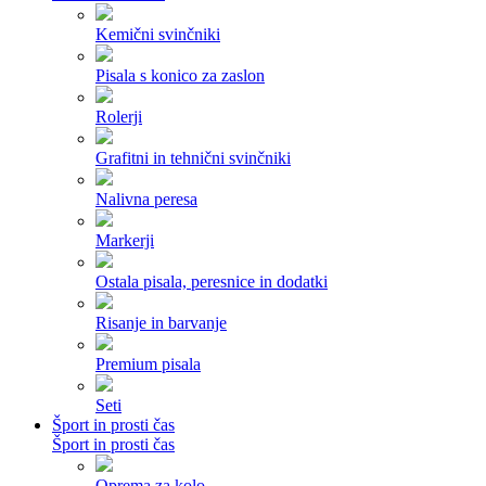
Kemični svinčniki
Pisala s konico za zaslon
Rolerji
Grafitni in tehnični svinčniki
Nalivna peresa
Markerji
Ostala pisala, peresnice in dodatki
Risanje in barvanje
Premium pisala
Seti
Šport in prosti čas
Šport in prosti čas
Oprema za kolo