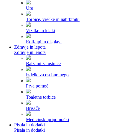
Ure
Torbice, vrečke in nahrbtniki
Vizitke in letaki
Roll-upi in displayi
Zdravje in lepota
Zdravje in lepota
Balzami za ustnice
Izdelki za osebno nego
Prva pomoč
Toaletne torbice
Brisače
Medicinski pripomočki
Pisala in dodatki
Pisala in dodatki