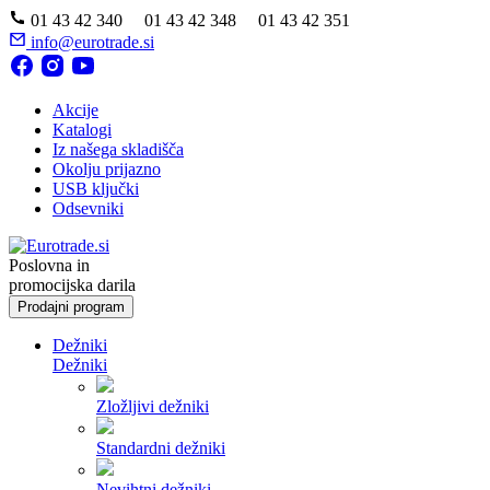
01 43 42 340 01 43 42 348 01 43 42 351
info@eurotrade.si
Akcije
Katalogi
Iz našega skladišča
Okolju prijazno
USB ključki
Odsevniki
Poslovna in
promocijska darila
Prodajni program
Dežniki
Dežniki
Zložljivi dežniki
Standardni dežniki
Nevihtni dežniki