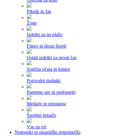
Piknik in žar
Žoge
Izdelki za na plažo
Fitnes in drugi športi
Ostali izdelki za prosti čas
Sončna očala in krpice
Potovalni dodatki
Pametne ure in pedometri
Medalje in priznanja
Športne brisače
Vse za vrt
Notesniki in pisarniški pripomočki