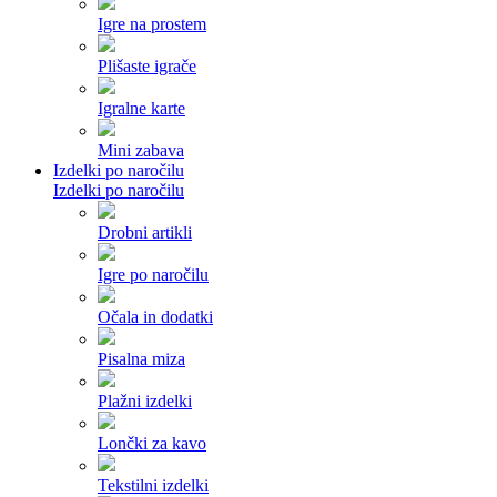
Igre na prostem
Plišaste igrače
Igralne karte
Mini zabava
Izdelki po naročilu
Izdelki po naročilu
Drobni artikli
Igre po naročilu
Očala in dodatki
Pisalna miza
Plažni izdelki
Lončki za kavo
Tekstilni izdelki