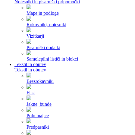
Notesniki in pisarniški pripomočki
Mape in podloge
Rokovniki, notesniki
Vizitkarji
Pisarniški dodatki
Samolepilni lističi in blokci
Tekstil in obutev
Tekstil in obutev
Brezrokavniki
Flisi
Jakne, bunde
Polo majice
Predpasniki