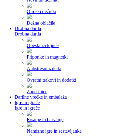
Otroški dežniki
Dežna oblačila
Drobna darila
Drobna darila
Obeski za ključe
Priponke in magnetki
Antistresni izdelki
Ovratni trakovi in dodatki
Zapestnice
Darilne vrečke in embalaža
Igre in igrače
Igre in igrače
Risanje in barvanje
Namizne igre in sestavljanke