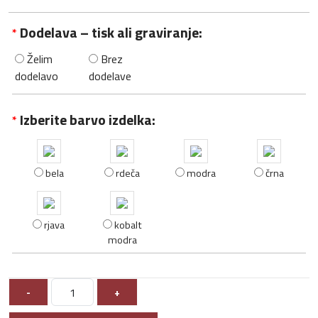
Dodelava – tisk ali graviranje:
*
Želim
Brez
dodelavo
dodelave
Izberite barvo izdelka:
*
bela
rdeča
modra
črna
rjava
kobalt
modra
-
+