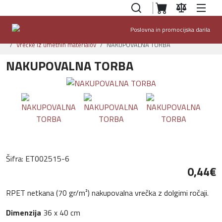
Poslovna in promocijska darila
Domov
Ponudba
Nakupovalne vrečke in torbe
Vrečke iz umetnih materialov
NAKUPOVALNA TORBA
NAKUPOVALNA TORBA
Šifra:
ET002515-6
0,44‎€
RPET netkana (70 gr/m²) nakupovalna vrečka z dolgimi ročaji.
Dimenzija
36 x 40 cm