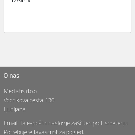
112764314
O nas
Mediatis d.o.o.
Vodnikova cesta 130
Ljubljana
Email:
Ta e-poštni naslov je zaščiten proti smetenju.
Potrebujete Javascript za pogled.