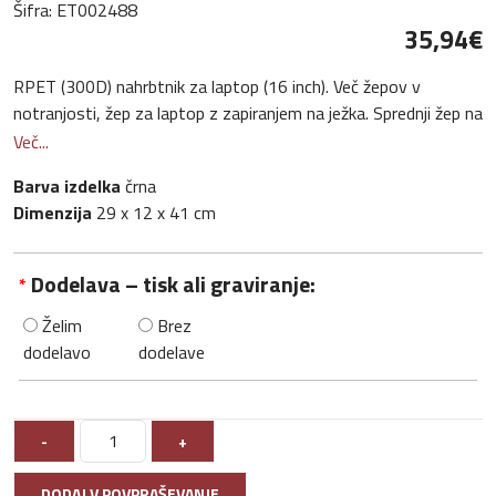
Šifra:
ET002488
35,94‎€
RPET (300D) nahrbtnik za laptop (16 inch). Več žepov v
notranjosti, žep za laptop z zapiranjem na ježka. Sprednji žep na
zadrgo. Vhod USB-A ob strani.
Več...
Barva izdelka
črna
Dimenzija
29 x 12 x 41 cm
Dodelava – tisk ali graviranje:
*
Želim
Brez
dodelavo
dodelave
-
+
DODAJ V POVPRAŠEVANJE