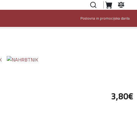
Poslovna in promocijska darila
3,80‎€