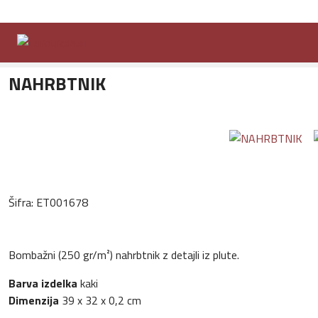
Domov
Ponudba
Torbe, nahrbtniki in dodatki
Vrečke z vrvico
N
NAHRBTNIK
Šifra:
ET001678
Bombažni (250 gr/m²) nahrbtnik z detajli iz plute.
Barva izdelka
kaki
Dimenzija
39 x 32 x 0,2 cm