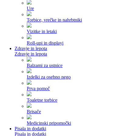
Ure
Torbice, vrečke in nahrbtniki
Vizitke in letaki
Roll-upi in displayi
Zdravje in lepota
Zdravje in lepota
Balzami za ustnice
Izdelki za osebno nego
Prva pomoč
Toaletne torbice
Brisače
Medicinski pripomočki
Pisala in dodatki
Pisala in dodatki