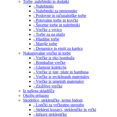
Torbe, nahrbtniki in dodatki
- Nahrbtniki
- Nahrbtniki za prenosnike
- Poslovne in računalniške torbe
- Potovalne torbe in kovčki
- Športne torbe in nahrbtniki
- Vrečke z vrvico
- Torbe za na plažo
- Hladilne torbe
- Manjše torbe
- Denarnice in etuiji za kartice
Nakupovalne vrečke in torbe
- Vrečke iz eko bombaža
- Bombažne vrečke
- Glamour kolekcija
- Vrečke iz jute, plute in bambusa
- Vrečke iz recikliranih materialov
- Vrečke iz umetnih materialov
- Zložljive vrečke
Iz našega skladišča
Okolju prijazno
Skodelice, stekleničke, termo bidoni
- Lončki za večkratno uporabo
- Stekleni kozarci, stekleničke in vrčki
- Infuzer stekleničke