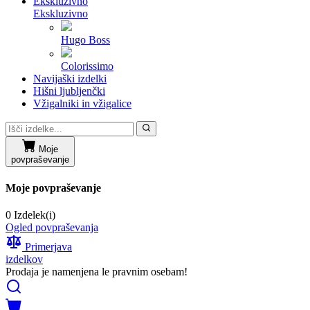
Ekskluzivno
Ekskluzivno
Hugo Boss
Colorissimo
Navijaški izdelki
Hišni ljubljenčki
Vžigalniki in vžigalice
Moje
povpraševanje
Moje povpraševanje
0 Izdelek(i)
Ogled povpraševanja
Primerjava
izdelkov
Prodaja je namenjena le pravnim osebam!