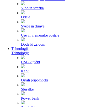
Vino in strežba
Odeje
Sveče in dišave
Ure in vremenske postaje
Dodatki za dom
Tehnologija
Tehnologija
USB ključki
Kabli
Ostali pripomočki
Slušalke
Power bank