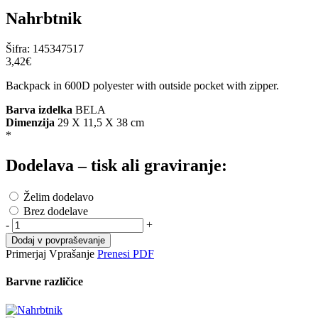
Nahrbtnik
Šifra:
145347517
3,42‎€
Backpack in 600D polyester with outside pocket with zipper.
Barva izdelka
BELA
Dimenzija
29 X 11,5 X 38 cm
*
Dodelava – tisk ali graviranje:
Želim dodelavo
Brez dodelave
-
+
Dodaj v povpraševanje
Primerjaj
Vprašanje
Prenesi PDF
Barvne različice