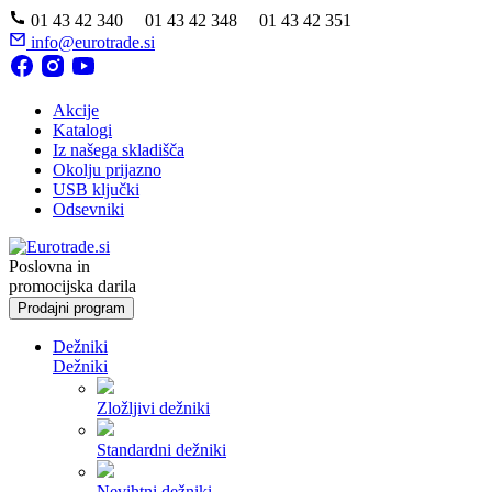
01 43 42 340 01 43 42 348 01 43 42 351
info@eurotrade.si
Akcije
Katalogi
Iz našega skladišča
Okolju prijazno
USB ključki
Odsevniki
Poslovna in
promocijska darila
Prodajni program
Dežniki
Dežniki
Zložljivi dežniki
Standardni dežniki
Nevihtni dežniki