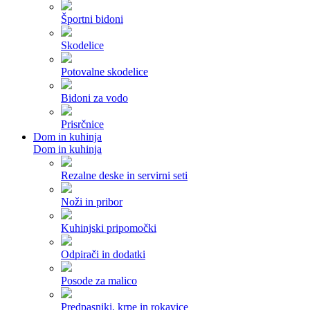
Športni bidoni
Skodelice
Potovalne skodelice
Bidoni za vodo
Prisrčnice
Dom in kuhinja
Dom in kuhinja
Rezalne deske in servirni seti
Noži in pribor
Kuhinjski pripomočki
Odpirači in dodatki
Posode za malico
Predpasniki, krpe in rokavice