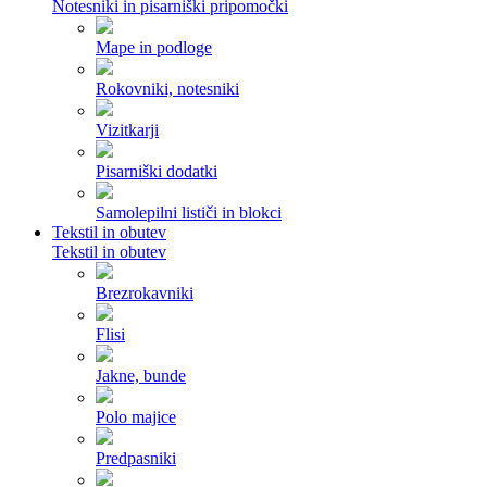
Notesniki in pisarniški pripomočki
Mape in podloge
Rokovniki, notesniki
Vizitkarji
Pisarniški dodatki
Samolepilni lističi in blokci
Tekstil in obutev
Tekstil in obutev
Brezrokavniki
Flisi
Jakne, bunde
Polo majice
Predpasniki