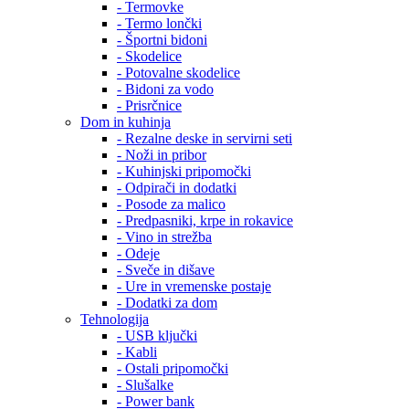
- Termovke
- Termo lončki
- Športni bidoni
- Skodelice
- Potovalne skodelice
- Bidoni za vodo
- Prisrčnice
Dom in kuhinja
- Rezalne deske in servirni seti
- Noži in pribor
- Kuhinjski pripomočki
- Odpirači in dodatki
- Posode za malico
- Predpasniki, krpe in rokavice
- Vino in strežba
- Odeje
- Sveče in dišave
- Ure in vremenske postaje
- Dodatki za dom
Tehnologija
- USB ključki
- Kabli
- Ostali pripomočki
- Slušalke
- Power bank