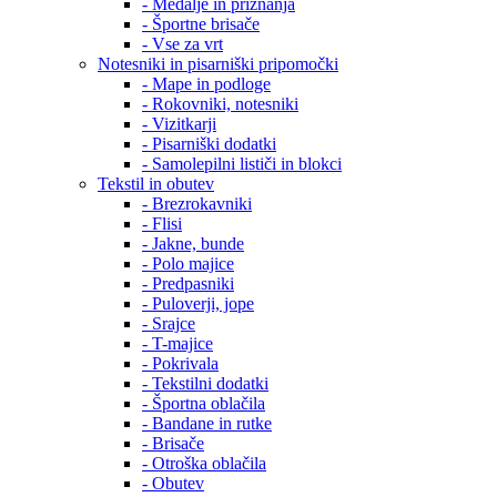
- Medalje in priznanja
- Športne brisače
- Vse za vrt
Notesniki in pisarniški pripomočki
- Mape in podloge
- Rokovniki, notesniki
- Vizitkarji
- Pisarniški dodatki
- Samolepilni lističi in blokci
Tekstil in obutev
- Brezrokavniki
- Flisi
- Jakne, bunde
- Polo majice
- Predpasniki
- Puloverji, jope
- Srajce
- T-majice
- Pokrivala
- Tekstilni dodatki
- Športna oblačila
- Bandane in rutke
- Brisače
- Otroška oblačila
- Obutev