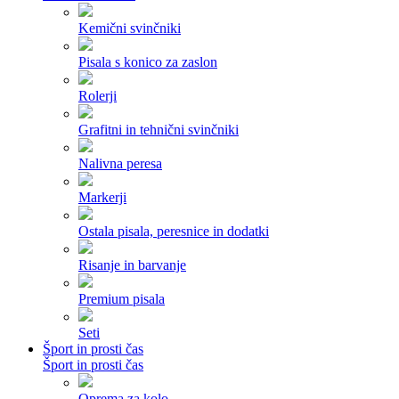
Kemični svinčniki
Pisala s konico za zaslon
Rolerji
Grafitni in tehnični svinčniki
Nalivna peresa
Markerji
Ostala pisala, peresnice in dodatki
Risanje in barvanje
Premium pisala
Seti
Šport in prosti čas
Šport in prosti čas
Oprema za kolo