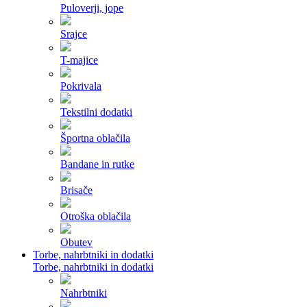
Puloverji, jope
Srajce
T-majice
Pokrivala
Tekstilni dodatki
Športna oblačila
Bandane in rutke
Brisače
Otroška oblačila
Obutev
Torbe, nahrbtniki in dodatki
Torbe, nahrbtniki in dodatki
Nahrbtniki