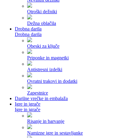
Otroški dežniki
Dežna oblačila
Drobna darila
Drobna darila
Obeski za ključe
Priponke in magnetki
Antistresni izdelki
Ovratni trakovi in dodatki
Zapestnice
Darilne vrečke in embalaža
Igre in igrače
Igre in igrače
Risanje in barvanje
Namizne igre in sestavljanke