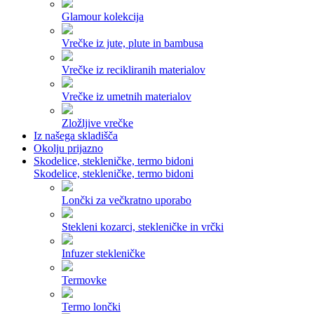
Glamour kolekcija
Vrečke iz jute, plute in bambusa
Vrečke iz recikliranih materialov
Vrečke iz umetnih materialov
Zložljive vrečke
Iz našega skladišča
Okolju prijazno
Skodelice, stekleničke, termo bidoni
Skodelice, stekleničke, termo bidoni
Lončki za večkratno uporabo
Stekleni kozarci, stekleničke in vrčki
Infuzer stekleničke
Termovke
Termo lončki