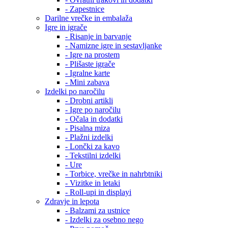
- Zapestnice
Darilne vrečke in embalaža
Igre in igrače
- Risanje in barvanje
- Namizne igre in sestavljanke
- Igre na prostem
- Plišaste igrače
- Igralne karte
- Mini zabava
Izdelki po naročilu
- Drobni artikli
- Igre po naročilu
- Očala in dodatki
- Pisalna miza
- Plažni izdelki
- Lončki za kavo
- Tekstilni izdelki
- Ure
- Torbice, vrečke in nahrbtniki
- Vizitke in letaki
- Roll-upi in displayi
Zdravje in lepota
- Balzami za ustnice
- Izdelki za osebno nego