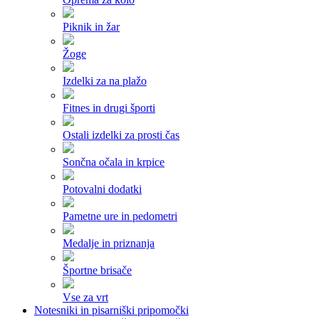
Piknik in žar
Žoge
Izdelki za na plažo
Fitnes in drugi športi
Ostali izdelki za prosti čas
Sončna očala in krpice
Potovalni dodatki
Pametne ure in pedometri
Medalje in priznanja
Športne brisače
Vse za vrt
Notesniki in pisarniški pripomočki