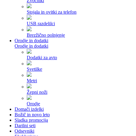
Zvočniki
Stojala in ovitki za telefon
USB razdelilci
Brezžično polnjenje
Orodje in dodatki
Orodje in dodatki
Dodatki za avto
Svetilke
Metri
Žepni noži
Orodje
Domači izdelki
Božič in novo leto
Sladka promocija
Darilni seti
Odsevniki