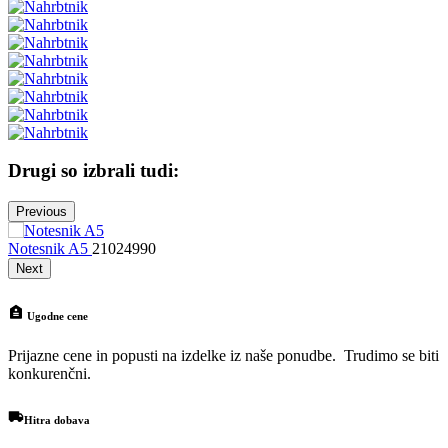
Drugi so izbrali tudi:
Previous
Notesnik A5
21024990
N
Next
Ugodne cene
Prijazne cene in popusti na izdelke iz naše ponudbe. Trudimo se biti
konkurenčni.
Hitra dobava