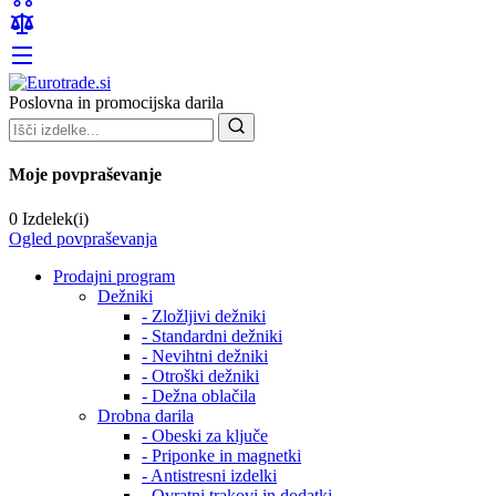
Poslovna in promocijska darila
Moje povpraševanje
0 Izdelek(i)
Ogled povpraševanja
Prodajni program
Dežniki
- Zložljivi dežniki
- Standardni dežniki
- Nevihtni dežniki
- Otroški dežniki
- Dežna oblačila
Drobna darila
- Obeski za ključe
- Priponke in magnetki
- Antistresni izdelki
- Ovratni trakovi in dodatki