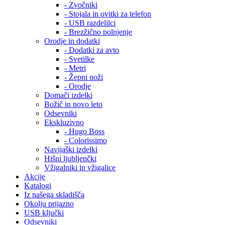
- Zvočniki
- Stojala in ovitki za telefon
- USB razdelilci
- Brezžično polnjenje
Orodje in dodatki
- Dodatki za avto
- Svetilke
- Metri
- Žepni noži
- Orodje
Domači izdelki
Božič in novo leto
Odsevniki
Ekskluzivno
- Hugo Boss
- Colorissimo
Navijaški izdelki
Hišni ljubljenčki
Vžigalniki in vžigalice
Akcije
Katalogi
Iz našega skladišča
Okolju prijazno
USB ključki
Odsevniki