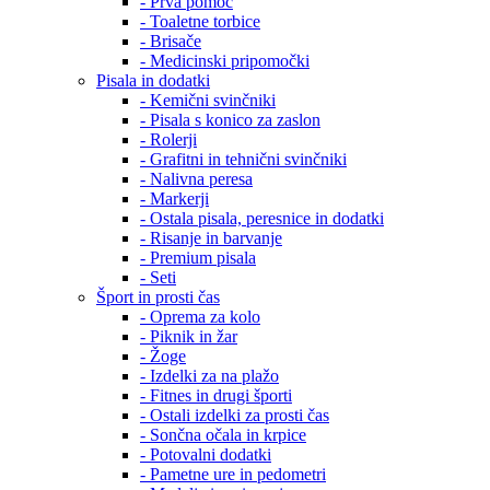
- Prva pomoč
- Toaletne torbice
- Brisače
- Medicinski pripomočki
Pisala in dodatki
- Kemični svinčniki
- Pisala s konico za zaslon
- Rolerji
- Grafitni in tehnični svinčniki
- Nalivna peresa
- Markerji
- Ostala pisala, peresnice in dodatki
- Risanje in barvanje
- Premium pisala
- Seti
Šport in prosti čas
- Oprema za kolo
- Piknik in žar
- Žoge
- Izdelki za na plažo
- Fitnes in drugi športi
- Ostali izdelki za prosti čas
- Sončna očala in krpice
- Potovalni dodatki
- Pametne ure in pedometri