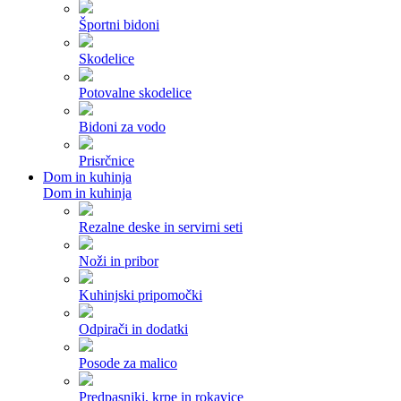
Športni bidoni
Skodelice
Potovalne skodelice
Bidoni za vodo
Prisrčnice
Dom in kuhinja
Dom in kuhinja
Rezalne deske in servirni seti
Noži in pribor
Kuhinjski pripomočki
Odpirači in dodatki
Posode za malico
Predpasniki, krpe in rokavice