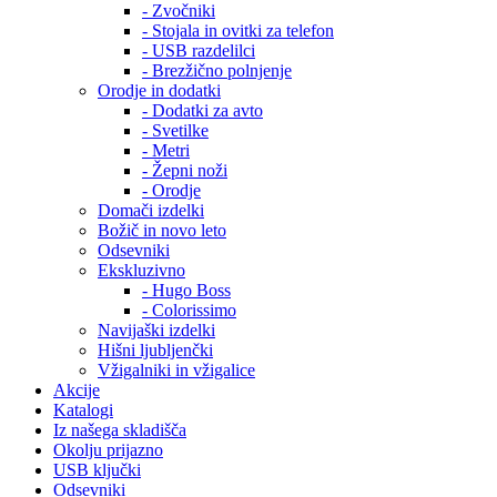
- Zvočniki
- Stojala in ovitki za telefon
- USB razdelilci
- Brezžično polnjenje
Orodje in dodatki
- Dodatki za avto
- Svetilke
- Metri
- Žepni noži
- Orodje
Domači izdelki
Božič in novo leto
Odsevniki
Ekskluzivno
- Hugo Boss
- Colorissimo
Navijaški izdelki
Hišni ljubljenčki
Vžigalniki in vžigalice
Akcije
Katalogi
Iz našega skladišča
Okolju prijazno
USB ključki
Odsevniki