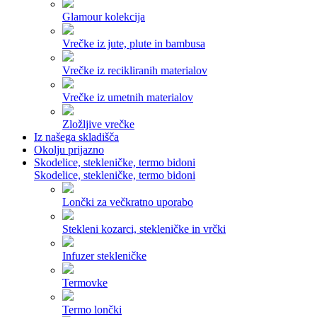
Glamour kolekcija
Vrečke iz jute, plute in bambusa
Vrečke iz recikliranih materialov
Vrečke iz umetnih materialov
Zložljive vrečke
Iz našega skladišča
Okolju prijazno
Skodelice, stekleničke, termo bidoni
Skodelice, stekleničke, termo bidoni
Lončki za večkratno uporabo
Stekleni kozarci, stekleničke in vrčki
Infuzer stekleničke
Termovke
Termo lončki