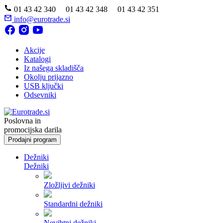
01 43 42 340 01 43 42 348 01 43 42 351
info@eurotrade.si
Akcije
Katalogi
Iz našega skladišča
Okolju prijazno
USB ključki
Odsevniki
Poslovna in
promocijska darila
Prodajni program
Dežniki
Dežniki
Zložljivi dežniki
Standardni dežniki
Nevihtni dežniki