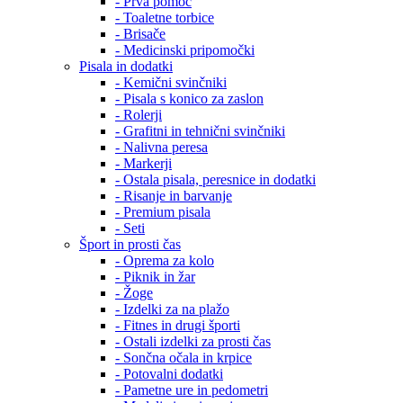
- Prva pomoč
- Toaletne torbice
- Brisače
- Medicinski pripomočki
Pisala in dodatki
- Kemični svinčniki
- Pisala s konico za zaslon
- Rolerji
- Grafitni in tehnični svinčniki
- Nalivna peresa
- Markerji
- Ostala pisala, peresnice in dodatki
- Risanje in barvanje
- Premium pisala
- Seti
Šport in prosti čas
- Oprema za kolo
- Piknik in žar
- Žoge
- Izdelki za na plažo
- Fitnes in drugi športi
- Ostali izdelki za prosti čas
- Sončna očala in krpice
- Potovalni dodatki
- Pametne ure in pedometri