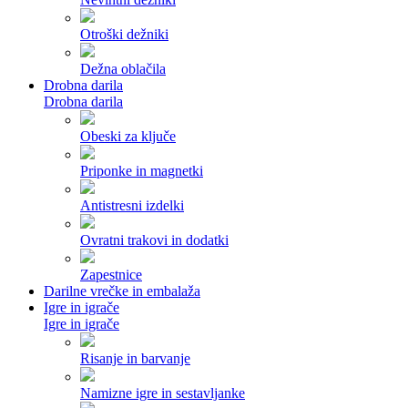
Otroški dežniki
Dežna oblačila
Drobna darila
Drobna darila
Obeski za ključe
Priponke in magnetki
Antistresni izdelki
Ovratni trakovi in dodatki
Zapestnice
Darilne vrečke in embalaža
Igre in igrače
Igre in igrače
Risanje in barvanje
Namizne igre in sestavljanke