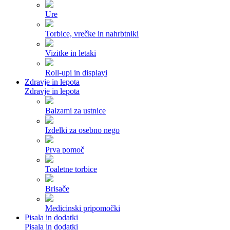
Ure
Torbice, vrečke in nahrbtniki
Vizitke in letaki
Roll-upi in displayi
Zdravje in lepota
Zdravje in lepota
Balzami za ustnice
Izdelki za osebno nego
Prva pomoč
Toaletne torbice
Brisače
Medicinski pripomočki
Pisala in dodatki
Pisala in dodatki