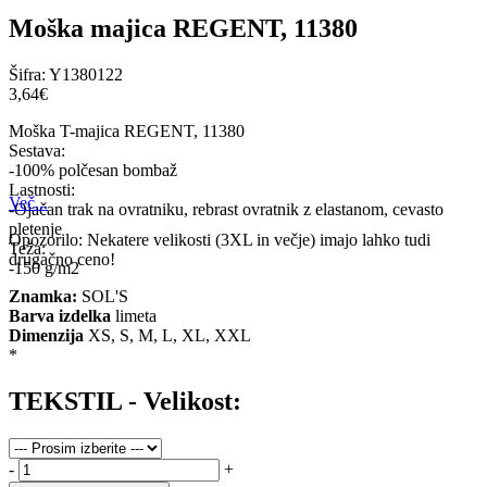
Moška majica REGENT, 11380
Šifra:
Y1380122
3,64‎€
Moška T-majica REGENT, 11380
Sestava:
-100% polčesan bombaž
Lastnosti:
Več...
-Ojačan trak na ovratniku, rebrast ovratnik z elastanom, cevasto
pletenje
Opozorilo: Nekatere velikosti (3XL in večje) imajo lahko tudi
Teža:
drugačno ceno!
-150 g/m2
Znamka:
SOL'S
Barva izdelka
limeta
Dimenzija
XS, S, M, L, XL, XXL
*
TEKSTIL - Velikost:
-
+