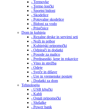
- Termovke
- Termo lončki
- Športni bidoni
- Skodelice
- Potovalne skodelice
- Bidoni za vodo
- Prisrčnice
Dom in kuhinja
- Rezalne deske in servirni seti
- Noži in pribor
- Kuhinjski pripomočki
- Odpirači in dodatki
- Posode za malico
- Predpasniki, krpe in rokavice
- Vino in strežba
- Odeje
- Sveče in dišave
- Ure in vremenske postaje
- Dodatki za dom
Tehnologija
- USB ključki
- Kabli
- Ostali pripomočki
- Slušalke
- Power bank