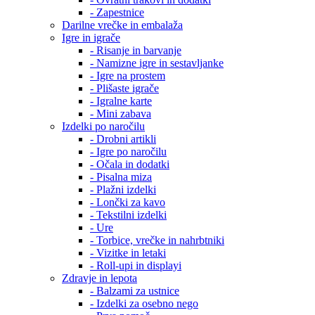
- Zapestnice
Darilne vrečke in embalaža
Igre in igrače
- Risanje in barvanje
- Namizne igre in sestavljanke
- Igre na prostem
- Plišaste igrače
- Igralne karte
- Mini zabava
Izdelki po naročilu
- Drobni artikli
- Igre po naročilu
- Očala in dodatki
- Pisalna miza
- Plažni izdelki
- Lončki za kavo
- Tekstilni izdelki
- Ure
- Torbice, vrečke in nahrbtniki
- Vizitke in letaki
- Roll-upi in displayi
Zdravje in lepota
- Balzami za ustnice
- Izdelki za osebno nego