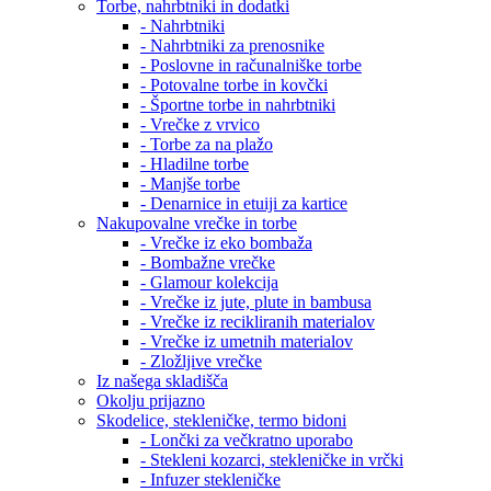
Torbe, nahrbtniki in dodatki
- Nahrbtniki
- Nahrbtniki za prenosnike
- Poslovne in računalniške torbe
- Potovalne torbe in kovčki
- Športne torbe in nahrbtniki
- Vrečke z vrvico
- Torbe za na plažo
- Hladilne torbe
- Manjše torbe
- Denarnice in etuiji za kartice
Nakupovalne vrečke in torbe
- Vrečke iz eko bombaža
- Bombažne vrečke
- Glamour kolekcija
- Vrečke iz jute, plute in bambusa
- Vrečke iz recikliranih materialov
- Vrečke iz umetnih materialov
- Zložljive vrečke
Iz našega skladišča
Okolju prijazno
Skodelice, stekleničke, termo bidoni
- Lončki za večkratno uporabo
- Stekleni kozarci, stekleničke in vrčki
- Infuzer stekleničke