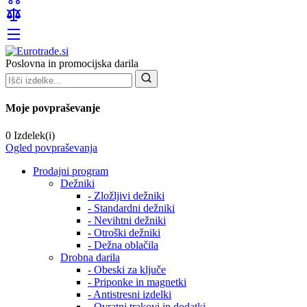
Poslovna in promocijska darila
Moje povpraševanje
0 Izdelek(i)
Ogled povpraševanja
Prodajni program
Dežniki
- Zložljivi dežniki
- Standardni dežniki
- Nevihtni dežniki
- Otroški dežniki
- Dežna oblačila
Drobna darila
- Obeski za ključe
- Priponke in magnetki
- Antistresni izdelki
- Ovratni trakovi in dodatki