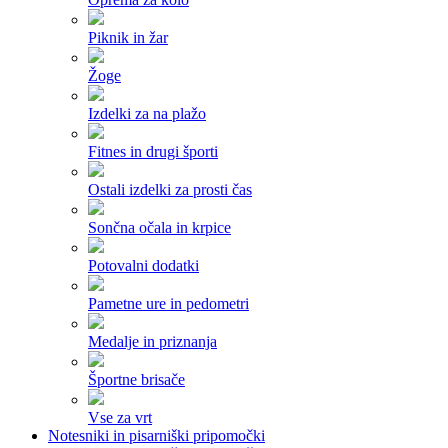
Piknik in žar
Žoge
Izdelki za na plažo
Fitnes in drugi športi
Ostali izdelki za prosti čas
Sončna očala in krpice
Potovalni dodatki
Pametne ure in pedometri
Medalje in priznanja
Športne brisače
Vse za vrt
Notesniki in pisarniški pripomočki