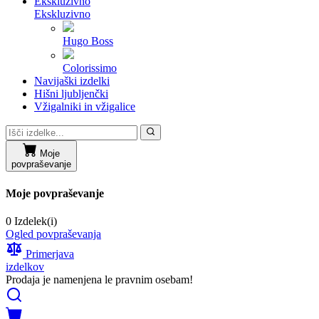
Ekskluzivno
Ekskluzivno
Hugo Boss
Colorissimo
Navijaški izdelki
Hišni ljubljenčki
Vžigalniki in vžigalice
Moje
povpraševanje
Moje povpraševanje
0 Izdelek(i)
Ogled povpraševanja
Primerjava
izdelkov
Prodaja je namenjena le pravnim osebam!