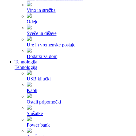
Vino in strežba
Odeje
Sveče in dišave
Ure in vremenske postaje
Dodatki za dom
Tehnologija
Tehnologija
USB ključki
Kabli
Ostali pripomočki
Slušalke
Power bank