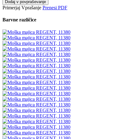
Dodaj v povpraševanje
Primerjaj
Vprašanje
Prenesi PDF
Barvne različice