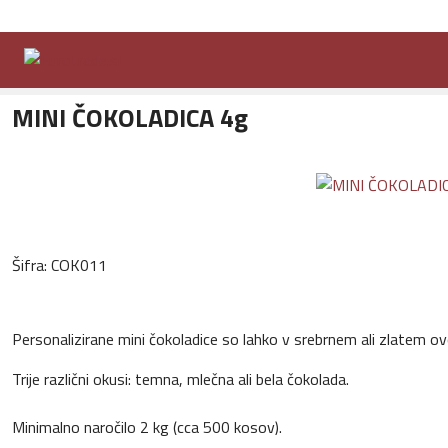
Domov
Ponudba
Sladka promocija
MINI ČOKOLADICA 4g
MINI ČOKOLADICA 4g
Šifra:
COK011
Personalizirane mini čokoladice so lahko v srebrnem ali zlatem ov
Trije različni okusi: temna, mlečna ali bela čokolada.
Minimalno naročilo 2 kg (cca 500 kosov).