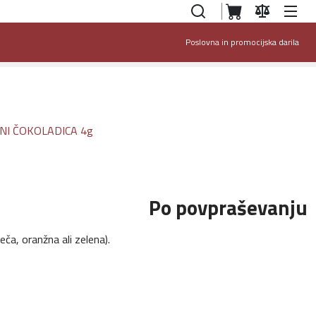
Poslovna in promocijska darila
Po povpraševanju
ča, oranžna ali zelena).