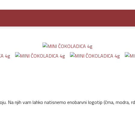
oju. Na njih vam lahko natisnemo enobarvni logotip (črna, modra, rde