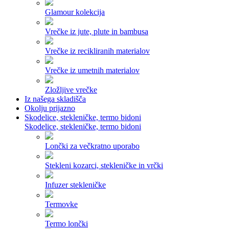
Glamour kolekcija
Vrečke iz jute, plute in bambusa
Vrečke iz recikliranih materialov
Vrečke iz umetnih materialov
Zložljive vrečke
Iz našega skladišča
Okolju prijazno
Skodelice, stekleničke, termo bidoni
Skodelice, stekleničke, termo bidoni
Lončki za večkratno uporabo
Stekleni kozarci, stekleničke in vrčki
Infuzer stekleničke
Termovke
Termo lončki