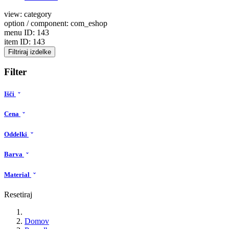
view: category
option / component: com_eshop
menu ID: 143
item ID: 143
Filtriraj izdelke
Filter
Išči
Cena
Oddelki
Barva
Material
Resetiraj
Domov