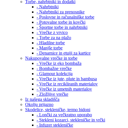
Torbe, nahrbtniki in dodatki
- Nahrbtniki
- Nahrbtniki za prenosnike
- Poslovne in računalniške torbe
- Potovalne torbe in kovčki
- Športne torbe in nahrbtniki
- Vrečke z vrvico
- Torbe za na plažo
- Hladilne torbe
- Manjše torbe
- Denarnice in etuiji za kartice
Nakupovalne vrečke in torbe
- Vrečke iz eko bombaža
- Bombažne vrečke
- Glamour kolekcija
- Vrečke iz jute, plute in bambusa
- Vrečke iz recikliranih materialov
- Vrečke iz umetnih materialov
- Zložljive vrečke
Iz našega skladišča
Okolju prijazno
Skodelice, stekleničke, termo bidoni
- Lončki za večkratno uporabo
- Stekleni kozarci, stekleničke in vrčki
- Infuzer stekleničke