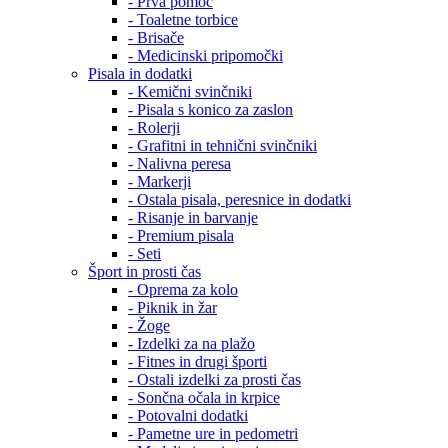
- Prva pomoč
- Toaletne torbice
- Brisače
- Medicinski pripomočki
Pisala in dodatki
- Kemični svinčniki
- Pisala s konico za zaslon
- Rolerji
- Grafitni in tehnični svinčniki
- Nalivna peresa
- Markerji
- Ostala pisala, peresnice in dodatki
- Risanje in barvanje
- Premium pisala
- Seti
Šport in prosti čas
- Oprema za kolo
- Piknik in žar
- Žoge
- Izdelki za na plažo
- Fitnes in drugi športi
- Ostali izdelki za prosti čas
- Sončna očala in krpice
- Potovalni dodatki
- Pametne ure in pedometri