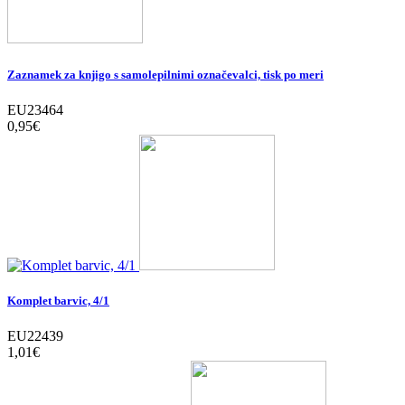
Zaznamek za knjigo s samolepilnimi označevalci, tisk po meri
EU23464
0,95‎€
Komplet barvic, 4/1
EU22439
1,01‎€