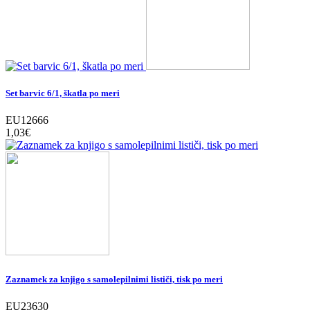
Set barvic 6/1, škatla po meri
EU12666
1,03‎€
Zaznamek za knjigo s samolepilnimi lističi, tisk po meri
EU23630