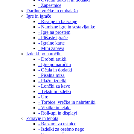
- Zapestnice
Darilne vrečke in embalaža
Igre in igrače
- Risanje in barvanje
- Namizne igre in sestavljanke
- Igre na prostem
- Plišaste igrače
- Igralne karte
- Mini zabava
Izdelki po naročilu
- Drobni artikli
- Igre po naročilu
- Očala in dodatki
- Pisalna miza
- Plažni izdelki
- Lončki za kavo
- Tekstilni izdelki
- Ure
- Torbice, vrečke in nahrbtniki
- Vizitke in letaki
- Roll-upi in displayi
Zdravje in lepota
- Balzami za ustnice
- Izdelki za osebno nego