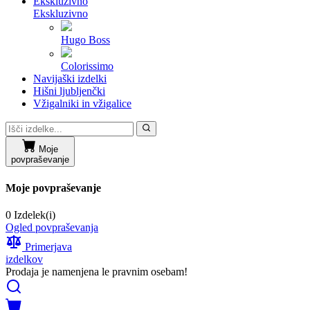
Ekskluzivno
Ekskluzivno
Hugo Boss
Colorissimo
Navijaški izdelki
Hišni ljubljenčki
Vžigalniki in vžigalice
Moje
povpraševanje
Moje povpraševanje
0 Izdelek(i)
Ogled povpraševanja
Primerjava
izdelkov
Prodaja je namenjena le pravnim osebam!