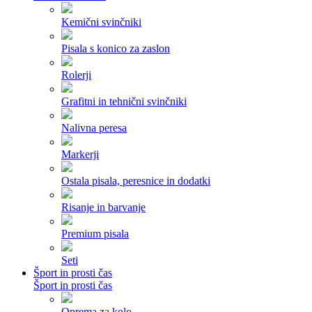
Kemični svinčniki
Pisala s konico za zaslon
Rolerji
Grafitni in tehnični svinčniki
Nalivna peresa
Markerji
Ostala pisala, peresnice in dodatki
Risanje in barvanje
Premium pisala
Seti
Šport in prosti čas
Šport in prosti čas
Oprema za kolo