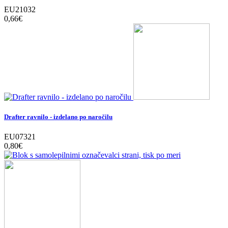
EU21032
0,66‎€
Drafter ravnilo - izdelano po naročilu
EU07321
0,80‎€