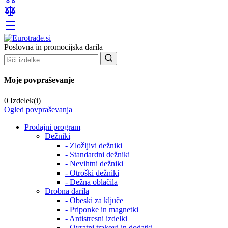
Poslovna in promocijska darila
Moje povpraševanje
0 Izdelek(i)
Ogled povpraševanja
Prodajni program
Dežniki
- Zložljivi dežniki
- Standardni dežniki
- Nevihtni dežniki
- Otroški dežniki
- Dežna oblačila
Drobna darila
- Obeski za ključe
- Priponke in magnetki
- Antistresni izdelki
- Ovratni trakovi in dodatki