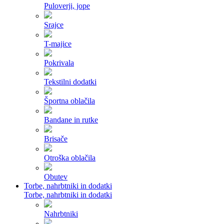
Puloverji, jope
Srajce
T-majice
Pokrivala
Tekstilni dodatki
Športna oblačila
Bandane in rutke
Brisače
Otroška oblačila
Obutev
Torbe, nahrbtniki in dodatki
Torbe, nahrbtniki in dodatki
Nahrbtniki