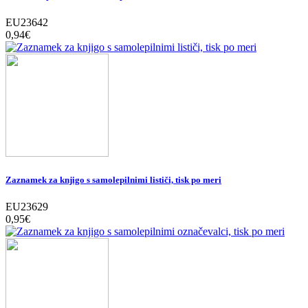
EU23642
0,94‎€
Zaznamek za knjigo s samolepilnimi lističi, tisk po meri
EU23629
0,95‎€