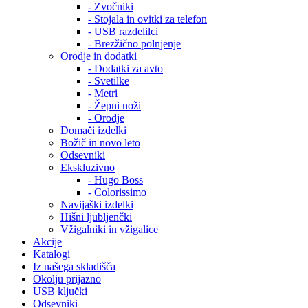
- Zvočniki
- Stojala in ovitki za telefon
- USB razdelilci
- Brezžično polnjenje
Orodje in dodatki
- Dodatki za avto
- Svetilke
- Metri
- Žepni noži
- Orodje
Domači izdelki
Božič in novo leto
Odsevniki
Ekskluzivno
- Hugo Boss
- Colorissimo
Navijaški izdelki
Hišni ljubljenčki
Vžigalniki in vžigalice
Akcije
Katalogi
Iz našega skladišča
Okolju prijazno
USB ključki
Odsevniki