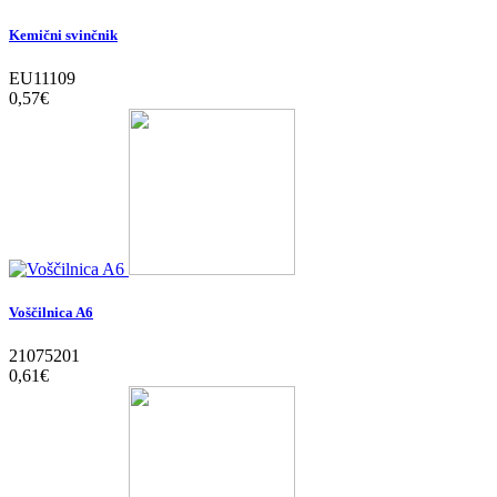
Kemični svinčnik
EU11109
0,57‎€
Voščilnica A6
21075201
0,61‎€