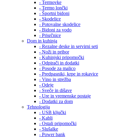
- Termovke
- Termo lončki
- Športni bidoni
- Skodelice
- Potovalne skodelice
- Bidoni za vodo
- Prisrčnice
Dom in kuhinja
- Rezalne deske in servirni seti
- Noži in pribor
- Kuhinjski pripomočki
- Odpirači in dodatki
- Posode za malico
- Predpasniki, krpe in rokavice
- Vino in strežba
- Odeje
- Sveče in dišave
- Ure in vremenske postaje
- Dodatki za dom
Tehnologija
- USB ključki
- Kabli
- Ostali pripomočki
- Slušalke
- Power bank