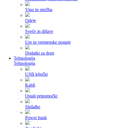
Vino in strežba
Odeje
Sveče in dišave
Ure in vremenske postaje
Dodatki za dom
Tehnologija
Tehnologija
USB ključki
Kabli
Ostali pripomočki
Slušalke
Power bank