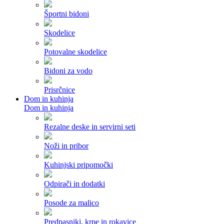
Športni bidoni
Skodelice
Potovalne skodelice
Bidoni za vodo
Prisrčnice
Dom in kuhinja
Dom in kuhinja
Rezalne deske in servirni seti
Noži in pribor
Kuhinjski pripomočki
Odpirači in dodatki
Posode za malico
Predpasniki, krpe in rokavice