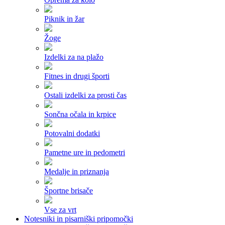
Piknik in žar
Žoge
Izdelki za na plažo
Fitnes in drugi športi
Ostali izdelki za prosti čas
Sončna očala in krpice
Potovalni dodatki
Pametne ure in pedometri
Medalje in priznanja
Športne brisače
Vse za vrt
Notesniki in pisarniški pripomočki