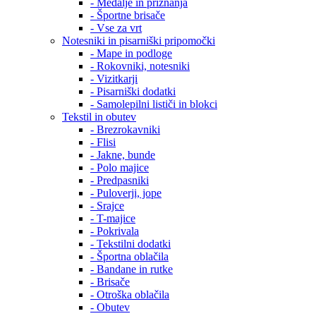
- Medalje in priznanja
- Športne brisače
- Vse za vrt
Notesniki in pisarniški pripomočki
- Mape in podloge
- Rokovniki, notesniki
- Vizitkarji
- Pisarniški dodatki
- Samolepilni lističi in blokci
Tekstil in obutev
- Brezrokavniki
- Flisi
- Jakne, bunde
- Polo majice
- Predpasniki
- Puloverji, jope
- Srajce
- T-majice
- Pokrivala
- Tekstilni dodatki
- Športna oblačila
- Bandane in rutke
- Brisače
- Otroška oblačila
- Obutev