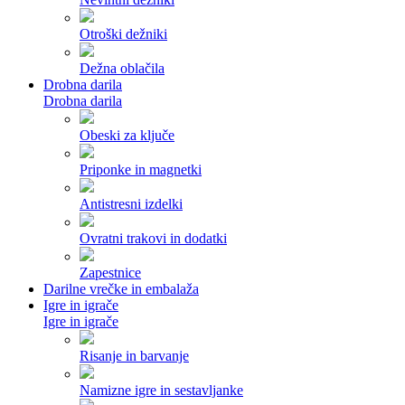
Otroški dežniki
Dežna oblačila
Drobna darila
Drobna darila
Obeski za ključe
Priponke in magnetki
Antistresni izdelki
Ovratni trakovi in dodatki
Zapestnice
Darilne vrečke in embalaža
Igre in igrače
Igre in igrače
Risanje in barvanje
Namizne igre in sestavljanke