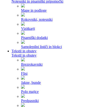
Notesniki in pisarniški pripomočki
Mape in podloge
Rokovniki, notesniki
Vizitkarji
Pisarniški dodatki
Samolepilni lističi in blokci
Tekstil in obutev
Tekstil in obutev
Brezrokavniki
Flisi
Jakne, bunde
Polo majice
Predpasniki