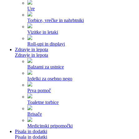
Ure
Torbice, vrečke in nahrbtniki
Vizitke in letaki
Roll-upi in displayi
Zdravje in lepota
Zdravje in lepota
Balzami za ustnice
Izdelki za osebno nego
Prva pomoč
Toaletne torbice
Brisače
Medicinski pripomočki
Pisala in dodatki
Pisala in dodatki