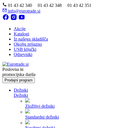
01 43 42 340 01 43 42 348 01 43 42 351
info@eurotrade.si
Akcije
Katalogi
Iz našega skladišča
Okolju prijazno
USB ključki
Odsevniki
Poslovna in
promocijska darila
Prodajni program
Dežniki
Dežniki
Zložljivi dežniki
Standardni dežniki
Nevihtni dežniki