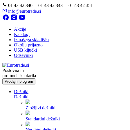
01 43 42 340 01 43 42 348 01 43 42 351
info@eurotrade.si
Akcije
Katalogi
Iz našega skladišča
Okolju prijazno
USB ključki
Odsevniki
Poslovna in
promocijska darila
Prodajni program
Dežniki
Dežniki
Zložljivi dežniki
Standardni dežniki
Nevihtni dežniki