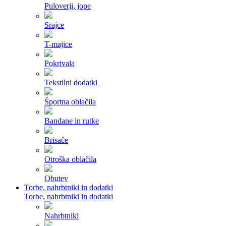
Puloverji, jope
Srajce
T-majice
Pokrivala
Tekstilni dodatki
Športna oblačila
Bandane in rutke
Brisače
Otroška oblačila
Obutev
Torbe, nahrbtniki in dodatki
Torbe, nahrbtniki in dodatki
Nahrbtniki