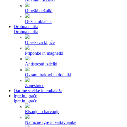
Otroški dežniki
Dežna oblačila
Drobna darila
Drobna darila
Obeski za ključe
Priponke in magnetki
Antistresni izdelki
Ovratni trakovi in dodatki
Zapestnice
Darilne vrečke in embalaža
Igre in igrače
Igre in igrače
Risanje in barvanje
Namizne igre in sestavljanke