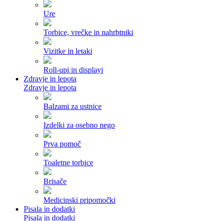
Ure
Torbice, vrečke in nahrbtniki
Vizitke in letaki
Roll-upi in displayi
Zdravje in lepota
Zdravje in lepota
Balzami za ustnice
Izdelki za osebno nego
Prva pomoč
Toaletne torbice
Brisače
Medicinski pripomočki
Pisala in dodatki
Pisala in dodatki