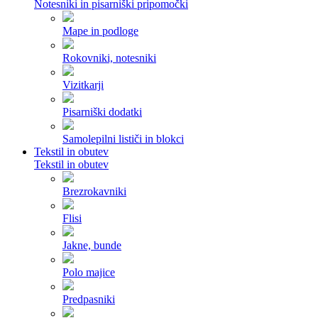
Notesniki in pisarniški pripomočki
Mape in podloge
Rokovniki, notesniki
Vizitkarji
Pisarniški dodatki
Samolepilni lističi in blokci
Tekstil in obutev
Tekstil in obutev
Brezrokavniki
Flisi
Jakne, bunde
Polo majice
Predpasniki