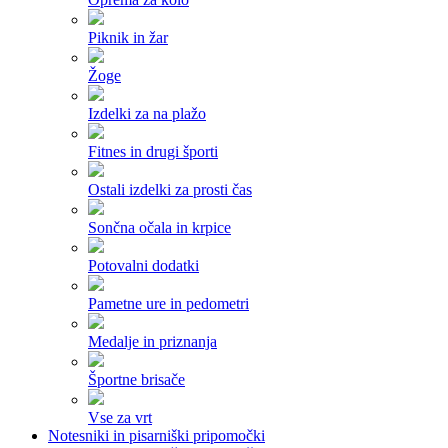
Piknik in žar
Žoge
Izdelki za na plažo
Fitnes in drugi športi
Ostali izdelki za prosti čas
Sončna očala in krpice
Potovalni dodatki
Pametne ure in pedometri
Medalje in priznanja
Športne brisače
Vse za vrt
Notesniki in pisarniški pripomočki