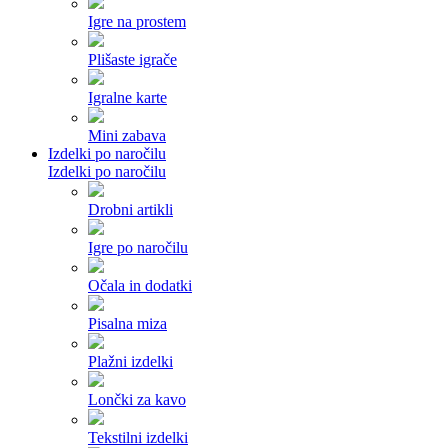
Igre na prostem
Plišaste igrače
Igralne karte
Mini zabava
Izdelki po naročilu
Izdelki po naročilu
Drobni artikli
Igre po naročilu
Očala in dodatki
Pisalna miza
Plažni izdelki
Lončki za kavo
Tekstilni izdelki