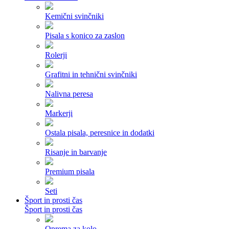
Kemični svinčniki
Pisala s konico za zaslon
Rolerji
Grafitni in tehnični svinčniki
Nalivna peresa
Markerji
Ostala pisala, peresnice in dodatki
Risanje in barvanje
Premium pisala
Seti
Šport in prosti čas
Šport in prosti čas
Oprema za kolo