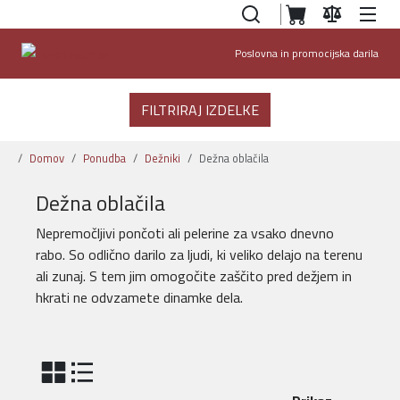
Poslovna in promocijska darila
FILTRIRAJ IZDELKE
Domov
Ponudba
Dežniki
Dežna oblačila
Dežna oblačila
Nepremočljivi pončoti ali pelerine za vsako dnevno
rabo. So odlično darilo za ljudi, ki veliko delajo na terenu
ali zunaj. S tem jim omogočite zaščito pred dežjem in
hkrati ne odvzamete dinamke dela.