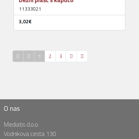
11333021
3,02‎€
1
2
3
O nas
Mediatis d.o.o.
Vodnikova cesta 130