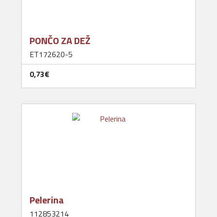
PONČO ZA DEŽ
ET172620-5
0,73‎€
Pelerina
112853214