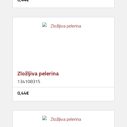
Zložljiva pelerina
134108315
0,44‎€