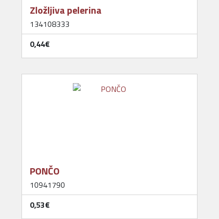
Zložljiva pelerina
134108333
0,44‎€
PONČO
10941790
0,53‎€